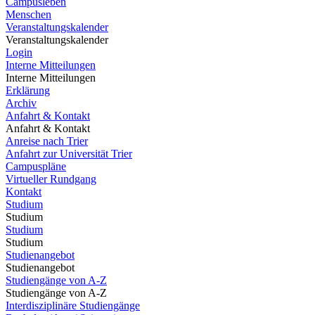
Campusleben
Menschen
Veranstaltungskalender
Veranstaltungskalender
Login
Interne Mitteilungen
Interne Mitteilungen
Erklärung
Archiv
Anfahrt & Kontakt
Anfahrt & Kontakt
Anreise nach Trier
Anfahrt zur Universität Trier
Campuspläne
Virtueller Rundgang
Kontakt
Studium
Studium
Studium
Studium
Studienangebot
Studienangebot
Studiengänge von A-Z
Studiengänge von A-Z
Interdisziplinäre Studiengänge