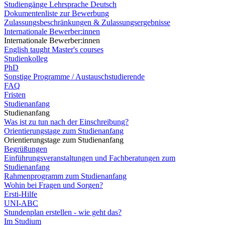
Studiengänge Lehrsprache Deutsch
Dokumentenliste zur Bewerbung
Zulassungsbeschränkungen & Zulassungsergebnisse
Internationale Bewerber:innen
Internationale Bewerber:innen
English taught Master's courses
Studienkolleg
PhD
Sonstige Programme / Austauschstudierende
FAQ
Fristen
Studienanfang
Studienanfang
Was ist zu tun nach der Einschreibung?
Orientierungstage zum Studienanfang
Orientierungstage zum Studienanfang
Begrüßungen
Einführungsveranstaltungen und Fachberatungen zum
Studienanfang
Rahmenprogramm zum Studienanfang
Wohin bei Fragen und Sorgen?
Ersti-Hilfe
UNI-ABC
Stundenplan erstellen - wie geht das?
Im Studium