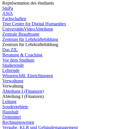
Représentation des étudiants
StuPa
AStA
Fachschaften
Trier Center for Digital Humanities
UniversitätsVideoAbteilung
Zentrale Beauftragte
Zentrum für Lehrkräftebildung
Zentrum für Lehrkräftebildung
Das ZfL
Beratung & Coaching
Vor dem Studium
Studierende
Lehrende
Wissenschftl. Einrichtungen
Verwaltung
Verwaltung
Abteilung I (Finanzen)
Abteilung I (Finanzen)
Leitung
Sondergebiete
Haushalt
Drittmittel
Rechnungswesen
Vergabe, KLR und Gebäudemanagement