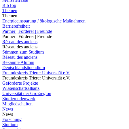
Mensaterrasse
BibTop
Themen
Themen
Energieeinsparung / ökologische Maßnahmen
Barrierefreiheit
Partner | Förderer | Freunde
Partner | Förderer | Freunde
Réseau des anciens
Réseau des anciens
Stimmen zum Studium
Réseau des anciens
Bekannte Alumni
Deutschlandstipendium
Freundeskreis Trierer Universität e.V.
Freundeskreis Trierer Universität e.V.
Geförderte Projekte
Wissenschaftsallianz
Universität der Großregion
Studierendenwerk
Mitgliedschaften
News
News
Forschung
Studium