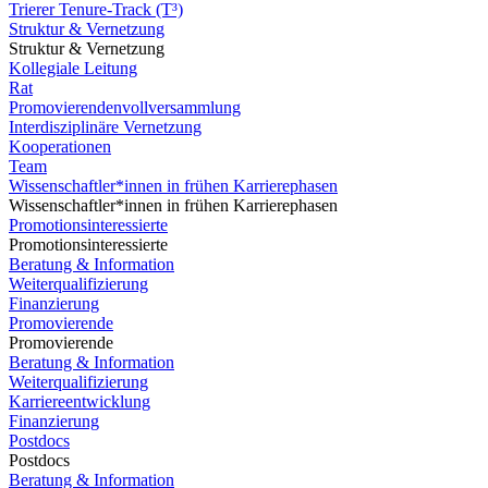
Trierer Tenure-Track (T³)
Struktur & Vernetzung
Struktur & Vernetzung
Kollegiale Leitung
Rat
Promovierendenvollversammlung
Interdisziplinäre Vernetzung
Kooperationen
Team
Wissenschaftler*innen in frühen Karrierephasen
Wissenschaftler*innen in frühen Karrierephasen
Promotionsinteressierte
Promotionsinteressierte
Beratung & Information
Weiterqualifizierung
Finanzierung
Promovierende
Promovierende
Beratung & Information
Weiterqualifizierung
Karriereentwicklung
Finanzierung
Postdocs
Postdocs
Beratung & Information