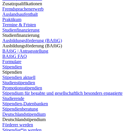
Zusatzqualifikationen
Fremdsprachenerwerb
Auslandsaufenthalt
Praktikum
Termine & Fristen
Studienfinanzierung
Studienfinanzierung
Ausbildungsförderung (BAföG)
Ausbildungsförderung (BAföG)
BAföG | Antragsstellung
BAföG FAQ
Formulare
Stipendien
Stipendien
Stipendien aktuell
Studienstipendien
Promotionsstipendien
Stipendium für begabte und gesellschaftlich besonders engagierte
Studierende
Stipendien-Datenbanken
Stipendienberatung
Deutschlandstipendium
Deutschlandstipendium
Förderer werden
Stipendiat*in werden