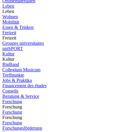
Onlinematerialien
Leben
Leben
Wohnen
Mobilität
Essen & Trinken
Freizeit
Freizeit
Groupes universitaires
uniSPORT
Kultur
Kultur
BigBand
Collegium Musicum
Treffpunkte
Jobs & Praktika
Financement des études
Conseils
Beratung & Service
Forschung
Forschung
Forschung
Forschung
Forschung
Forschungsförderung