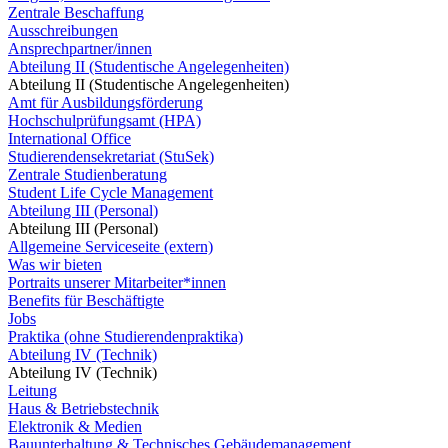
Zentrale Beschaffung
Ausschreibungen
Ansprechpartner/innen
Abteilung II (Studentische Angelegenheiten)
Abteilung II (Studentische Angelegenheiten)
Amt für Ausbildungsförderung
Hochschulprüfungsamt (HPA)
International Office
Studierendensekretariat (StuSek)
Zentrale Studienberatung
Student Life Cycle Management
Abteilung III (Personal)
Abteilung III (Personal)
Allgemeine Serviceseite (extern)
Was wir bieten
Portraits unserer Mitarbeiter*innen
Benefits für Beschäftigte
Jobs
Praktika (ohne Studierendenpraktika)
Abteilung IV (Technik)
Abteilung IV (Technik)
Leitung
Haus & Betriebstechnik
Elektronik & Medien
Bauunterhaltung & Technisches Gebäudemanagement