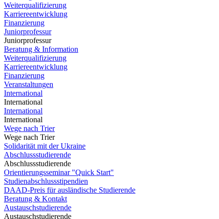
Weiterqualifizierung
Karriereentwicklung
Finanzierung
Juniorprofessur
Juniorprofessur
Beratung & Information
Weiterqualifizierung
Karriereentwicklung
Finanzierung
Veranstaltungen
International
International
International
International
Wege nach Trier
Wege nach Trier
Solidarität mit der Ukraine
Abschlussstudierende
Abschlussstudierende
Orientierungsseminar "Quick Start"
Studienabschlussstipendien
DAAD-Preis für ausländische Studierende
Beratung & Kontakt
Austauschstudierende
Austauschstudierende