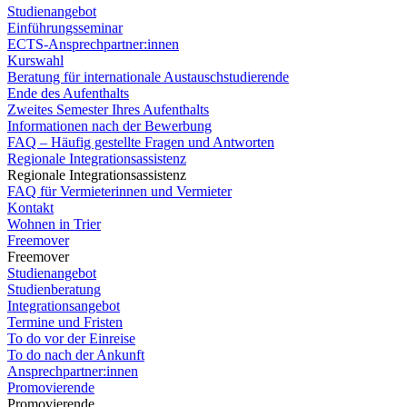
Studienangebot
Einführungsseminar
ECTS-Ansprechpartner:innen
Kurswahl
Beratung für internationale Austauschstudierende
Ende des Aufenthalts
Zweites Semester Ihres Aufenthalts
Informationen nach der Bewerbung
FAQ – Häufig gestellte Fragen und Antworten
Regionale Integrationsassistenz
Regionale Integrationsassistenz
FAQ für Vermieterinnen und Vermieter
Kontakt
Wohnen in Trier
Freemover
Freemover
Studienangebot
Studienberatung
Integrationsangebot
Termine und Fristen
To do vor der Einreise
To do nach der Ankunft
Ansprechpartner:innen
Promovierende
Promovierende