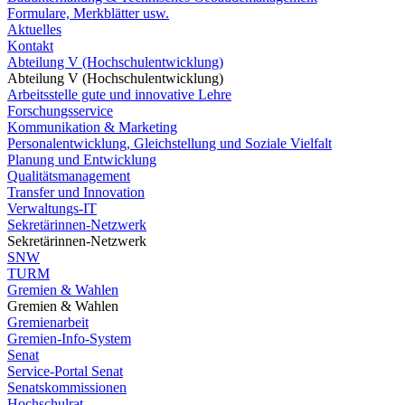
Formulare, Merkblätter usw.
Aktuelles
Kontakt
Abteilung V (Hochschulentwicklung)
Abteilung V (Hochschulentwicklung)
Arbeitsstelle gute und innovative Lehre
Forschungsservice
Kommunikation & Marketing
Personalentwicklung, Gleichstellung und Soziale Vielfalt
Planung und Entwicklung
Qualitätsmanagement
Transfer und Innovation
Verwaltungs-IT
Sekretärinnen-Netzwerk
Sekretärinnen-Netzwerk
SNW
TURM
Gremien & Wahlen
Gremien & Wahlen
Gremienarbeit
Gremien-Info-System
Senat
Service-Portal Senat
Senatskommissionen
Hochschulrat