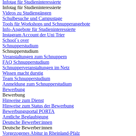
Infotag für Studieninteressierte
Infotag für Studieninteressierte
Videos zu Studiengängen
Schulbesuche und Campustage
Tools für Workshops und Schnupperangebote
Info-Angebote für Studieninteressierte
Instagram Account der Uni Trier
School´s over
Schnupperstudium
Schnupperstudium
Veranstaltungen zum Schnuppern
FAQ Schnupperstudium
Schnupperveranstaltungen im Netz
Wissen macht durstig
Team Schnupperstudium
Anmeldung zum Schnupperstudium
Bewerbung
Bewerbung
Hinweise zum Dienst
Hinweise zum Status der Bewerbung
Bewerbungsportal PORTA
Amtliche Beglaubigung
Deutsche Bewerber:innen
Deutsche Bewerber:innen
Vorgezogenes Abitur in Rheinland-Pfalz