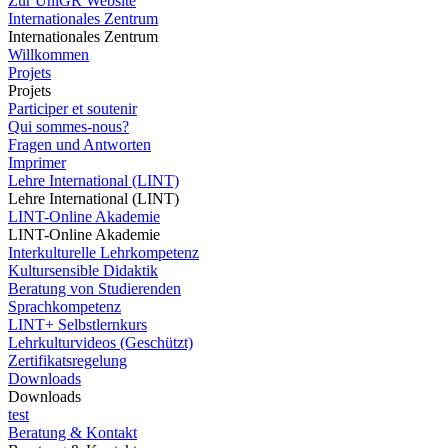
Zur UniGR Website
Internationales Zentrum
Internationales Zentrum
Willkommen
Projets
Projets
Participer et soutenir
Qui sommes-nous?
Fragen und Antworten
Imprimer
Lehre International (LINT)
Lehre International (LINT)
LINT-Online Akademie
LINT-Online Akademie
Interkulturelle Lehrkompetenz
Kultursensible Didaktik
Beratung von Studierenden
Sprachkompetenz
LINT+ Selbstlernkurs
Lehrkulturvideos (Geschützt)
Zertifikatsregelung
Downloads
Downloads
test
Beratung & Kontakt