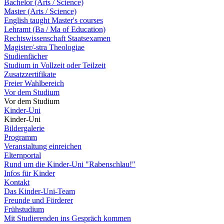
Bachelor (Arts / Science)
Master (Arts / Science)
English taught Master's courses
Lehramt (Ba / Ma of Education)
Rechtswissenschaft Staatsexamen
Magister/-stra Theologiae
Studienfächer
Studium in Vollzeit oder Teilzeit
Zusatzzertifikate
Freier Wahlbereich
Vor dem Studium
Vor dem Studium
Kinder-Uni
Kinder-Uni
Bildergalerie
Programm
Veranstaltung einreichen
Elternportal
Rund um die Kinder-Uni "Rabenschlau!"
Infos für Kinder
Kontakt
Das Kinder-Uni-Team
Freunde und Förderer
Frühstudium
Mit Studierenden ins Gespräch kommen