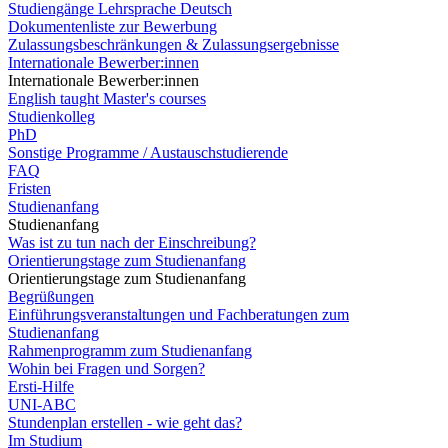
Studiengänge Lehrsprache Deutsch
Dokumentenliste zur Bewerbung
Zulassungsbeschränkungen & Zulassungsergebnisse
Internationale Bewerber:innen
Internationale Bewerber:innen
English taught Master's courses
Studienkolleg
PhD
Sonstige Programme / Austauschstudierende
FAQ
Fristen
Studienanfang
Studienanfang
Was ist zu tun nach der Einschreibung?
Orientierungstage zum Studienanfang
Orientierungstage zum Studienanfang
Begrüßungen
Einführungsveranstaltungen und Fachberatungen zum
Studienanfang
Rahmenprogramm zum Studienanfang
Wohin bei Fragen und Sorgen?
Ersti-Hilfe
UNI-ABC
Stundenplan erstellen - wie geht das?
Im Studium