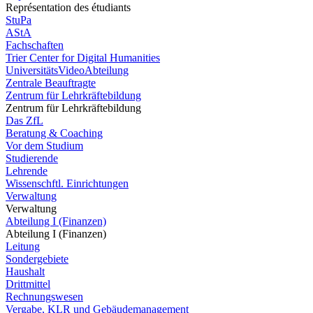
Représentation des étudiants
StuPa
AStA
Fachschaften
Trier Center for Digital Humanities
UniversitätsVideoAbteilung
Zentrale Beauftragte
Zentrum für Lehrkräftebildung
Zentrum für Lehrkräftebildung
Das ZfL
Beratung & Coaching
Vor dem Studium
Studierende
Lehrende
Wissenschftl. Einrichtungen
Verwaltung
Verwaltung
Abteilung I (Finanzen)
Abteilung I (Finanzen)
Leitung
Sondergebiete
Haushalt
Drittmittel
Rechnungswesen
Vergabe, KLR und Gebäudemanagement