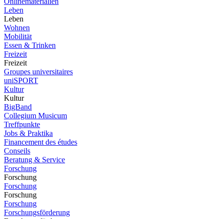
Onlinematerialien
Leben
Leben
Wohnen
Mobilität
Essen & Trinken
Freizeit
Freizeit
Groupes universitaires
uniSPORT
Kultur
Kultur
BigBand
Collegium Musicum
Treffpunkte
Jobs & Praktika
Financement des études
Conseils
Beratung & Service
Forschung
Forschung
Forschung
Forschung
Forschung
Forschungsförderung