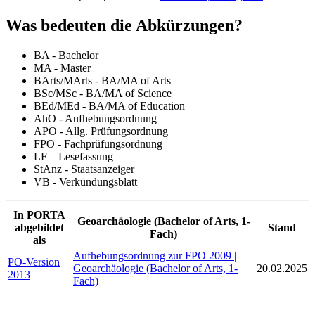
Was bedeuten die Abkürzungen?
BA - Bachelor
MA - Master
BArts/MArts - BA/MA of Arts
BSc/MSc - BA/MA of Science
BEd/MEd - BA/MA of Education
AhO - Aufhebungsordnung
APO - Allg. Prüfungsordnung
FPO - Fachprüfungsordnung
LF – Lesefassung
StAnz - Staatsanzeiger
VB - Verkündungsblatt
In PORTA
Geoarchäologie (Bachelor of Arts, 1-
abgebildet
Stand
Fach)
als
Aufhebungsordnung zur FPO 2009 |
PO-Version
Geoarchäologie (Bachelor of Arts, 1-
20.02.2025
2013
Fach)