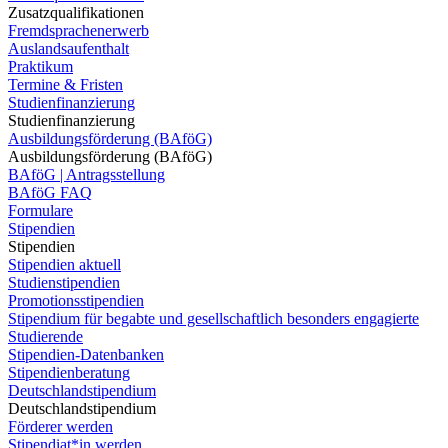
Zusatzqualifikationen
Fremdsprachenerwerb
Auslandsaufenthalt
Praktikum
Termine & Fristen
Studienfinanzierung
Studienfinanzierung
Ausbildungsförderung (BAföG)
Ausbildungsförderung (BAföG)
BAföG | Antragsstellung
BAföG FAQ
Formulare
Stipendien
Stipendien
Stipendien aktuell
Studienstipendien
Promotionsstipendien
Stipendium für begabte und gesellschaftlich besonders engagierte
Studierende
Stipendien-Datenbanken
Stipendienberatung
Deutschlandstipendium
Deutschlandstipendium
Förderer werden
Stipendiat*in werden