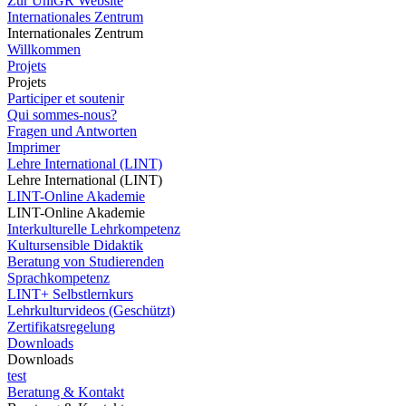
Zur UniGR Website
Internationales Zentrum
Internationales Zentrum
Willkommen
Projets
Projets
Participer et soutenir
Qui sommes-nous?
Fragen und Antworten
Imprimer
Lehre International (LINT)
Lehre International (LINT)
LINT-Online Akademie
LINT-Online Akademie
Interkulturelle Lehrkompetenz
Kultursensible Didaktik
Beratung von Studierenden
Sprachkompetenz
LINT+ Selbstlernkurs
Lehrkulturvideos (Geschützt)
Zertifikatsregelung
Downloads
Downloads
test
Beratung & Kontakt