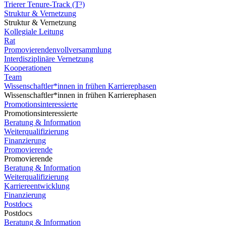
Trierer Tenure-Track (T³)
Struktur & Vernetzung
Struktur & Vernetzung
Kollegiale Leitung
Rat
Promovierendenvollversammlung
Interdisziplinäre Vernetzung
Kooperationen
Team
Wissenschaftler*innen in frühen Karrierephasen
Wissenschaftler*innen in frühen Karrierephasen
Promotionsinteressierte
Promotionsinteressierte
Beratung & Information
Weiterqualifizierung
Finanzierung
Promovierende
Promovierende
Beratung & Information
Weiterqualifizierung
Karriereentwicklung
Finanzierung
Postdocs
Postdocs
Beratung & Information