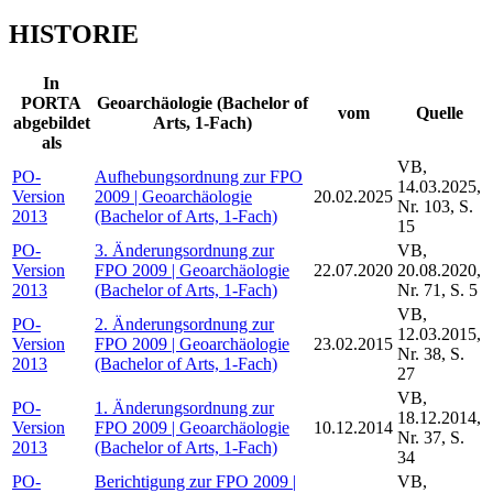
HISTORIE
In
PORTA
Geoarchäologie (Bachelor of
vom
Quelle
abgebildet
Arts, 1-Fach)
als
VB,
PO-
Aufhebungsordnung zur FPO
14.03.2025,
Version
2009 | Geoarchäologie
20.02.2025
Nr. 103, S.
2013
(Bachelor of Arts, 1-Fach)
15
PO-
3. Änderungsordnung zur
VB,
Version
FPO 2009 | Geoarchäologie
22.07.2020
20.08.2020,
2013
(Bachelor of Arts, 1-Fach)
Nr. 71, S. 5
VB,
PO-
2. Änderungsordnung zur
12.03.2015,
Version
FPO 2009 | Geoarchäologie
23.02.2015
Nr. 38, S.
2013
(Bachelor of Arts, 1-Fach)
27
VB,
PO-
1. Änderungsordnung zur
18.12.2014,
Version
FPO 2009 | Geoarchäologie
10.12.2014
Nr. 37, S.
2013
(Bachelor of Arts, 1-Fach)
34
PO-
Berichtigung zur FPO 2009 |
VB,