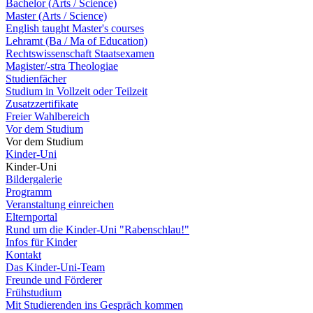
Bachelor (Arts / Science)
Master (Arts / Science)
English taught Master's courses
Lehramt (Ba / Ma of Education)
Rechtswissenschaft Staatsexamen
Magister/-stra Theologiae
Studienfächer
Studium in Vollzeit oder Teilzeit
Zusatzzertifikate
Freier Wahlbereich
Vor dem Studium
Vor dem Studium
Kinder-Uni
Kinder-Uni
Bildergalerie
Programm
Veranstaltung einreichen
Elternportal
Rund um die Kinder-Uni "Rabenschlau!"
Infos für Kinder
Kontakt
Das Kinder-Uni-Team
Freunde und Förderer
Frühstudium
Mit Studierenden ins Gespräch kommen