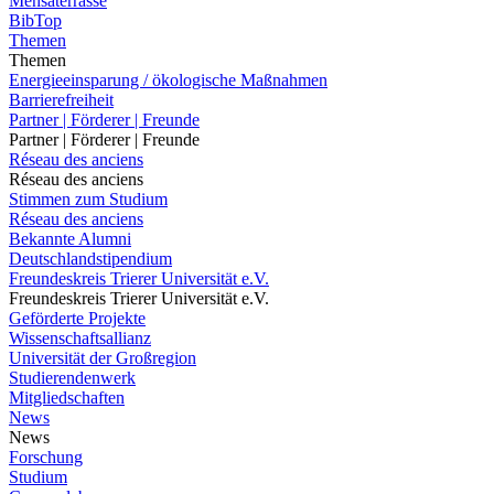
Mensaterrasse
BibTop
Themen
Themen
Energieeinsparung / ökologische Maßnahmen
Barrierefreiheit
Partner | Förderer | Freunde
Partner | Förderer | Freunde
Réseau des anciens
Réseau des anciens
Stimmen zum Studium
Réseau des anciens
Bekannte Alumni
Deutschlandstipendium
Freundeskreis Trierer Universität e.V.
Freundeskreis Trierer Universität e.V.
Geförderte Projekte
Wissenschaftsallianz
Universität der Großregion
Studierendenwerk
Mitgliedschaften
News
News
Forschung
Studium