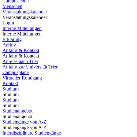
Campusleben
Menschen
Veranstaltungskalender
Veranstaltungskalender
Login
Interne Mitteilungen
Interne Mitteilungen
Erklärung
Archiv
Anfahrt & Kontakt
Anfahrt & Kontakt
Anreise nach Trier
Anfahrt zur Universität Trier
Campuspläne
Virtueller Rundgang
Kontakt
Studium
Studium
Studium
Studium
Studienangebot
Studienangebot
Studiengänge von A-Z
Studiengänge von A-Z
Interdisziplinäre Studiengänge