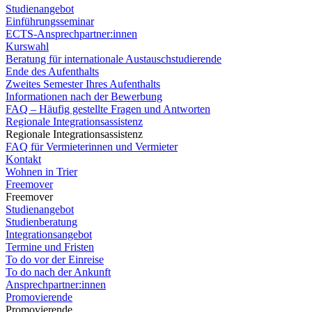
Studienangebot
Einführungsseminar
ECTS-Ansprechpartner:innen
Kurswahl
Beratung für internationale Austauschstudierende
Ende des Aufenthalts
Zweites Semester Ihres Aufenthalts
Informationen nach der Bewerbung
FAQ – Häufig gestellte Fragen und Antworten
Regionale Integrationsassistenz
Regionale Integrationsassistenz
FAQ für Vermieterinnen und Vermieter
Kontakt
Wohnen in Trier
Freemover
Freemover
Studienangebot
Studienberatung
Integrationsangebot
Termine und Fristen
To do vor der Einreise
To do nach der Ankunft
Ansprechpartner:innen
Promovierende
Promovierende