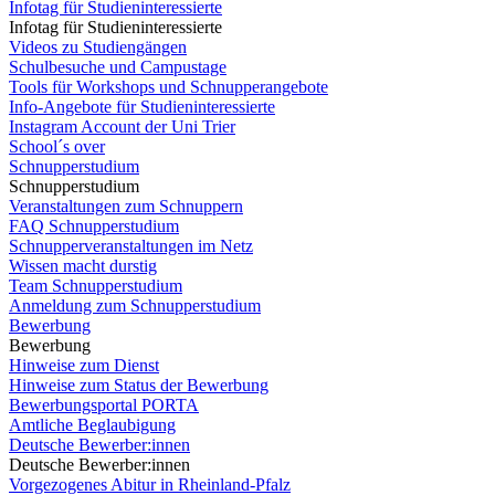
Infotag für Studieninteressierte
Infotag für Studieninteressierte
Videos zu Studiengängen
Schulbesuche und Campustage
Tools für Workshops und Schnupperangebote
Info-Angebote für Studieninteressierte
Instagram Account der Uni Trier
School´s over
Schnupperstudium
Schnupperstudium
Veranstaltungen zum Schnuppern
FAQ Schnupperstudium
Schnupperveranstaltungen im Netz
Wissen macht durstig
Team Schnupperstudium
Anmeldung zum Schnupperstudium
Bewerbung
Bewerbung
Hinweise zum Dienst
Hinweise zum Status der Bewerbung
Bewerbungsportal PORTA
Amtliche Beglaubigung
Deutsche Bewerber:innen
Deutsche Bewerber:innen
Vorgezogenes Abitur in Rheinland-Pfalz