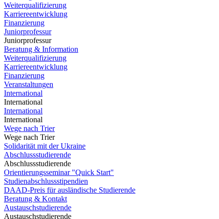
Weiterqualifizierung
Karriereentwicklung
Finanzierung
Juniorprofessur
Juniorprofessur
Beratung & Information
Weiterqualifizierung
Karriereentwicklung
Finanzierung
Veranstaltungen
International
International
International
International
Wege nach Trier
Wege nach Trier
Solidarität mit der Ukraine
Abschlussstudierende
Abschlussstudierende
Orientierungsseminar "Quick Start"
Studienabschlussstipendien
DAAD-Preis für ausländische Studierende
Beratung & Kontakt
Austauschstudierende
Austauschstudierende