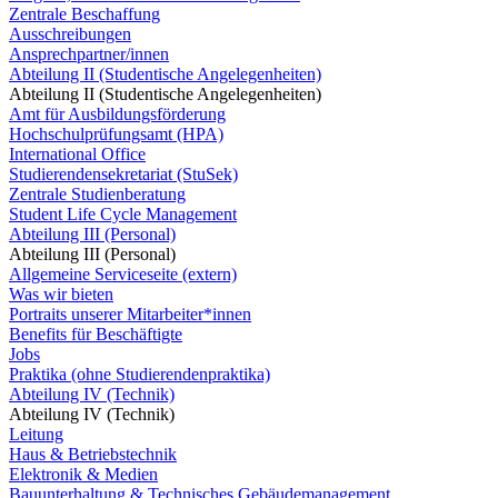
Zentrale Beschaffung
Ausschreibungen
Ansprechpartner/innen
Abteilung II (Studentische Angelegenheiten)
Abteilung II (Studentische Angelegenheiten)
Amt für Ausbildungsförderung
Hochschulprüfungsamt (HPA)
International Office
Studierendensekretariat (StuSek)
Zentrale Studienberatung
Student Life Cycle Management
Abteilung III (Personal)
Abteilung III (Personal)
Allgemeine Serviceseite (extern)
Was wir bieten
Portraits unserer Mitarbeiter*innen
Benefits für Beschäftigte
Jobs
Praktika (ohne Studierendenpraktika)
Abteilung IV (Technik)
Abteilung IV (Technik)
Leitung
Haus & Betriebstechnik
Elektronik & Medien
Bauunterhaltung & Technisches Gebäudemanagement