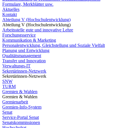
Formulare, Merkblätter usw.
Aktuelles
Kontakt
Abteilung V (Hochschulentwicklung)
Abteilung V (Hochschulentwicklung)
Arbeitsstelle gute und innovative Lehre
Forschungsservice
Kommunikation & Marketing
Personalentwicklung, Gleichstellung und Soziale Vielfalt
Planung und Entwicklung
Qualitätsmanagement
Transfer und Innovation
Verwaltungs-IT
Sekretärinnen-Netzwerk
Sekretärinnen-Netzwerk
SNW
TURM
Gremien & Wahlen
Gremien & Wahlen
Gremienarbeit
Gremien-Info-System
Senat
Service-Portal Senat
Senatskommissionen
Hochschulrat