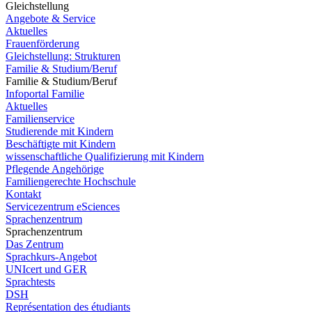
Gleichstellung
Angebote & Service
Aktuelles
Frauenförderung
Gleichstellung: Strukturen
Familie & Studium/Beruf
Familie & Studium/Beruf
Infoportal Familie
Aktuelles
Familienservice
Studierende mit Kindern
Beschäftigte mit Kindern
wissenschaftliche Qualifizierung mit Kindern
Pflegende Angehörige
Familiengerechte Hochschule
Kontakt
Servicezentrum eSciences
Sprachenzentrum
Sprachenzentrum
Das Zentrum
Sprachkurs-Angebot
UNIcert und GER
Sprachtests
DSH
Représentation des étudiants