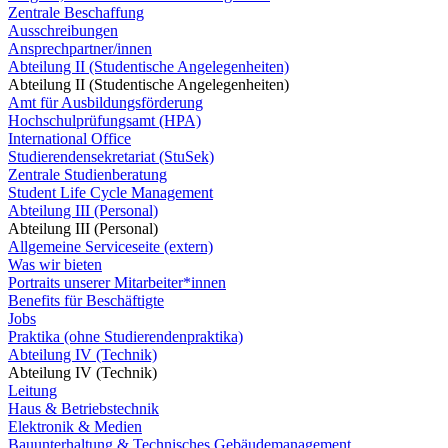
Zentrale Beschaffung
Ausschreibungen
Ansprechpartner/innen
Abteilung II (Studentische Angelegenheiten)
Abteilung II (Studentische Angelegenheiten)
Amt für Ausbildungsförderung
Hochschulprüfungsamt (HPA)
International Office
Studierendensekretariat (StuSek)
Zentrale Studienberatung
Student Life Cycle Management
Abteilung III (Personal)
Abteilung III (Personal)
Allgemeine Serviceseite (extern)
Was wir bieten
Portraits unserer Mitarbeiter*innen
Benefits für Beschäftigte
Jobs
Praktika (ohne Studierendenpraktika)
Abteilung IV (Technik)
Abteilung IV (Technik)
Leitung
Haus & Betriebstechnik
Elektronik & Medien
Bauunterhaltung & Technisches Gebäudemanagement