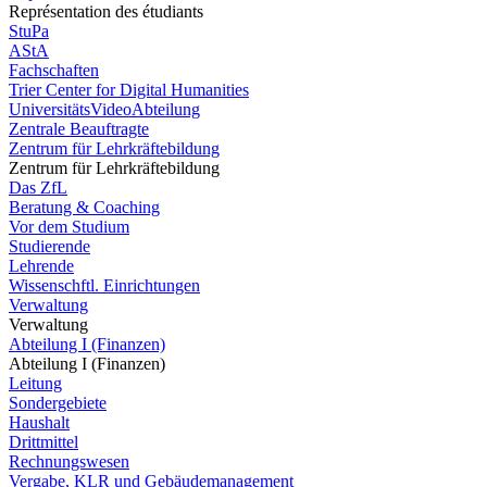
Représentation des étudiants
StuPa
AStA
Fachschaften
Trier Center for Digital Humanities
UniversitätsVideoAbteilung
Zentrale Beauftragte
Zentrum für Lehrkräftebildung
Zentrum für Lehrkräftebildung
Das ZfL
Beratung & Coaching
Vor dem Studium
Studierende
Lehrende
Wissenschftl. Einrichtungen
Verwaltung
Verwaltung
Abteilung I (Finanzen)
Abteilung I (Finanzen)
Leitung
Sondergebiete
Haushalt
Drittmittel
Rechnungswesen
Vergabe, KLR und Gebäudemanagement