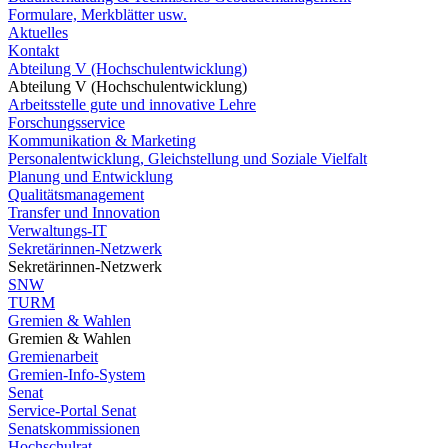
Formulare, Merkblätter usw.
Aktuelles
Kontakt
Abteilung V (Hochschulentwicklung)
Abteilung V (Hochschulentwicklung)
Arbeitsstelle gute und innovative Lehre
Forschungsservice
Kommunikation & Marketing
Personalentwicklung, Gleichstellung und Soziale Vielfalt
Planung und Entwicklung
Qualitätsmanagement
Transfer und Innovation
Verwaltungs-IT
Sekretärinnen-Netzwerk
Sekretärinnen-Netzwerk
SNW
TURM
Gremien & Wahlen
Gremien & Wahlen
Gremienarbeit
Gremien-Info-System
Senat
Service-Portal Senat
Senatskommissionen
Hochschulrat