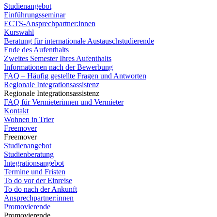
Studienangebot
Einführungsseminar
ECTS-Ansprechpartner:innen
Kurswahl
Beratung für internationale Austauschstudierende
Ende des Aufenthalts
Zweites Semester Ihres Aufenthalts
Informationen nach der Bewerbung
FAQ – Häufig gestellte Fragen und Antworten
Regionale Integrationsassistenz
Regionale Integrationsassistenz
FAQ für Vermieterinnen und Vermieter
Kontakt
Wohnen in Trier
Freemover
Freemover
Studienangebot
Studienberatung
Integrationsangebot
Termine und Fristen
To do vor der Einreise
To do nach der Ankunft
Ansprechpartner:innen
Promovierende
Promovierende