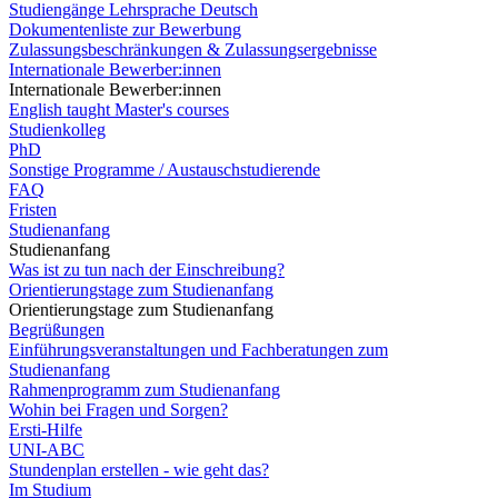
Studiengänge Lehrsprache Deutsch
Dokumentenliste zur Bewerbung
Zulassungsbeschränkungen & Zulassungsergebnisse
Internationale Bewerber:innen
Internationale Bewerber:innen
English taught Master's courses
Studienkolleg
PhD
Sonstige Programme / Austauschstudierende
FAQ
Fristen
Studienanfang
Studienanfang
Was ist zu tun nach der Einschreibung?
Orientierungstage zum Studienanfang
Orientierungstage zum Studienanfang
Begrüßungen
Einführungsveranstaltungen und Fachberatungen zum
Studienanfang
Rahmenprogramm zum Studienanfang
Wohin bei Fragen und Sorgen?
Ersti-Hilfe
UNI-ABC
Stundenplan erstellen - wie geht das?
Im Studium