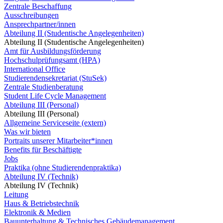
Zentrale Beschaffung
Ausschreibungen
Ansprechpartner/innen
Abteilung II (Studentische Angelegenheiten)
Abteilung II (Studentische Angelegenheiten)
Amt für Ausbildungsförderung
Hochschulprüfungsamt (HPA)
International Office
Studierendensekretariat (StuSek)
Zentrale Studienberatung
Student Life Cycle Management
Abteilung III (Personal)
Abteilung III (Personal)
Allgemeine Serviceseite (extern)
Was wir bieten
Portraits unserer Mitarbeiter*innen
Benefits für Beschäftigte
Jobs
Praktika (ohne Studierendenpraktika)
Abteilung IV (Technik)
Abteilung IV (Technik)
Leitung
Haus & Betriebstechnik
Elektronik & Medien
Bauunterhaltung & Technisches Gebäudemanagement