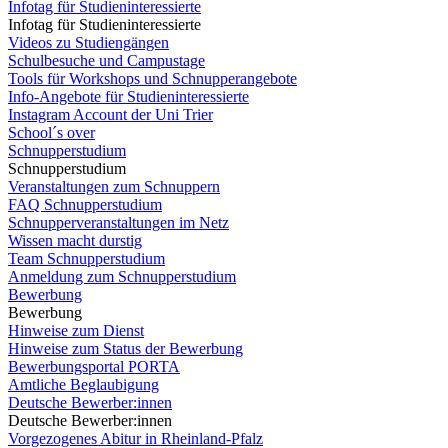
Infotag für Studieninteressierte
Infotag für Studieninteressierte
Videos zu Studiengängen
Schulbesuche und Campustage
Tools für Workshops und Schnupperangebote
Info-Angebote für Studieninteressierte
Instagram Account der Uni Trier
School´s over
Schnupperstudium
Schnupperstudium
Veranstaltungen zum Schnuppern
FAQ Schnupperstudium
Schnupperveranstaltungen im Netz
Wissen macht durstig
Team Schnupperstudium
Anmeldung zum Schnupperstudium
Bewerbung
Bewerbung
Hinweise zum Dienst
Hinweise zum Status der Bewerbung
Bewerbungsportal PORTA
Amtliche Beglaubigung
Deutsche Bewerber:innen
Deutsche Bewerber:innen
Vorgezogenes Abitur in Rheinland-Pfalz