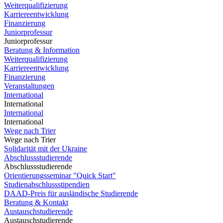
Weiterqualifizierung
Karriereentwicklung
Finanzierung
Juniorprofessur
Juniorprofessur
Beratung & Information
Weiterqualifizierung
Karriereentwicklung
Finanzierung
Veranstaltungen
International
International
International
International
Wege nach Trier
Wege nach Trier
Solidarität mit der Ukraine
Abschlussstudierende
Abschlussstudierende
Orientierungsseminar "Quick Start"
Studienabschlussstipendien
DAAD-Preis für ausländische Studierende
Beratung & Kontakt
Austauschstudierende
Austauschstudierende