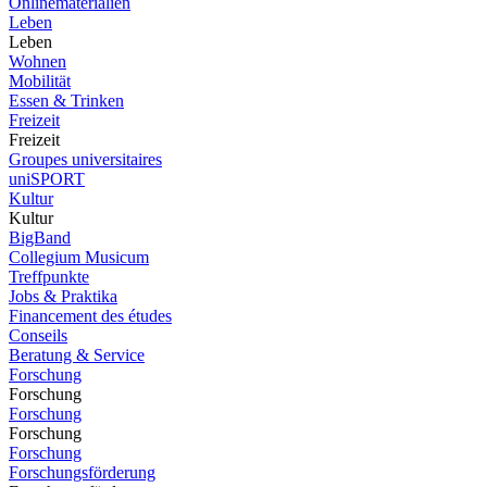
Onlinematerialien
Leben
Leben
Wohnen
Mobilität
Essen & Trinken
Freizeit
Freizeit
Groupes universitaires
uniSPORT
Kultur
Kultur
BigBand
Collegium Musicum
Treffpunkte
Jobs & Praktika
Financement des études
Conseils
Beratung & Service
Forschung
Forschung
Forschung
Forschung
Forschung
Forschungsförderung