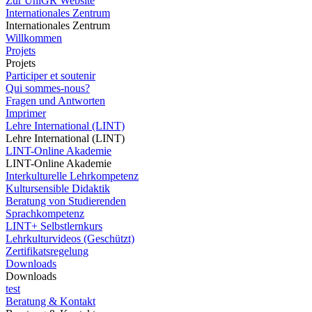
Zur UniGR Website
Internationales Zentrum
Internationales Zentrum
Willkommen
Projets
Projets
Participer et soutenir
Qui sommes-nous?
Fragen und Antworten
Imprimer
Lehre International (LINT)
Lehre International (LINT)
LINT-Online Akademie
LINT-Online Akademie
Interkulturelle Lehrkompetenz
Kultursensible Didaktik
Beratung von Studierenden
Sprachkompetenz
LINT+ Selbstlernkurs
Lehrkulturvideos (Geschützt)
Zertifikatsregelung
Downloads
Downloads
test
Beratung & Kontakt