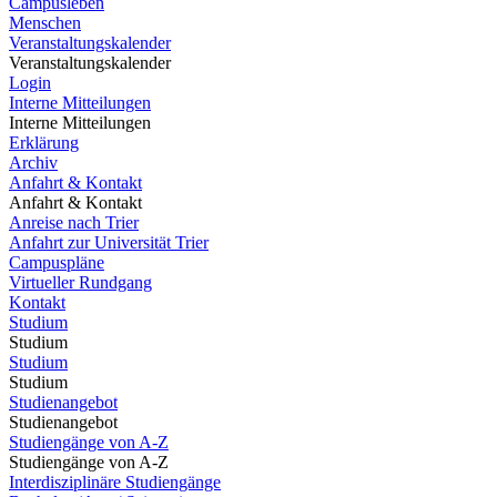
Campusleben
Menschen
Veranstaltungskalender
Veranstaltungskalender
Login
Interne Mitteilungen
Interne Mitteilungen
Erklärung
Archiv
Anfahrt & Kontakt
Anfahrt & Kontakt
Anreise nach Trier
Anfahrt zur Universität Trier
Campuspläne
Virtueller Rundgang
Kontakt
Studium
Studium
Studium
Studium
Studienangebot
Studienangebot
Studiengänge von A-Z
Studiengänge von A-Z
Interdisziplinäre Studiengänge