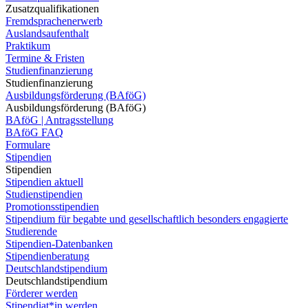
Zusatzqualifikationen
Fremdsprachenerwerb
Auslandsaufenthalt
Praktikum
Termine & Fristen
Studienfinanzierung
Studienfinanzierung
Ausbildungsförderung (BAföG)
Ausbildungsförderung (BAföG)
BAföG | Antragsstellung
BAföG FAQ
Formulare
Stipendien
Stipendien
Stipendien aktuell
Studienstipendien
Promotionsstipendien
Stipendium für begabte und gesellschaftlich besonders engagierte
Studierende
Stipendien-Datenbanken
Stipendienberatung
Deutschlandstipendium
Deutschlandstipendium
Förderer werden
Stipendiat*in werden