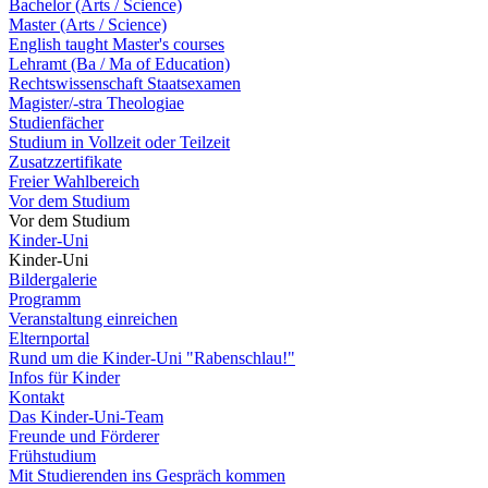
Bachelor (Arts / Science)
Master (Arts / Science)
English taught Master's courses
Lehramt (Ba / Ma of Education)
Rechtswissenschaft Staatsexamen
Magister/-stra Theologiae
Studienfächer
Studium in Vollzeit oder Teilzeit
Zusatzzertifikate
Freier Wahlbereich
Vor dem Studium
Vor dem Studium
Kinder-Uni
Kinder-Uni
Bildergalerie
Programm
Veranstaltung einreichen
Elternportal
Rund um die Kinder-Uni "Rabenschlau!"
Infos für Kinder
Kontakt
Das Kinder-Uni-Team
Freunde und Förderer
Frühstudium
Mit Studierenden ins Gespräch kommen