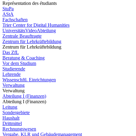
Représentation des étudiants
StuPa
AStA
Fachschaften
Trier Center for Digital Humanities
UniversitätsVideoAbteilung
Zentrale Beauftragte
Zentrum für Lehrkräftebildung
Zentrum für Lehrkräftebildung
Das ZfL
Beratung & Coaching
Vor dem Studium
Studierende
Lehrende
Wissenschftl. Einrichtungen
Verwaltung
Verwaltung
Abteilung I (Finanzen)
Abteilung I (Finanzen)
Leitung
Sondergebiete
Haushalt
Drittmittel
Rechnungswesen
Vergabe, KLR und Gebäudemanagement