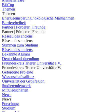
Mensaterrasse
BibTop
Themen
Themen
Energieeinsparung / ökologische Maßnahmen
Barrierefreiheit
Partner | Förderer | Freunde
Partner | Förderer | Freunde
Réseau des anciens
Réseau des anciens
Stimmen zum Studium
Réseau des anciens
Bekannte Alumni
Deutschlandstipendium
Freundeskreis Trierer Universität e.V.
Freundeskreis Trierer Universität e.V.
Geförderte Projekte
Wissenschaftsallianz
Universität der Großregion
Studierendenwerk
Mitgliedschaften
News
News
Forschung
Studium