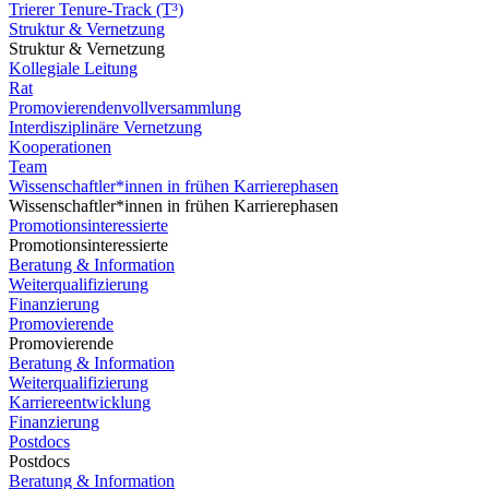
Trierer Tenure-Track (T³)
Struktur & Vernetzung
Struktur & Vernetzung
Kollegiale Leitung
Rat
Promovierendenvollversammlung
Interdisziplinäre Vernetzung
Kooperationen
Team
Wissenschaftler*innen in frühen Karrierephasen
Wissenschaftler*innen in frühen Karrierephasen
Promotionsinteressierte
Promotionsinteressierte
Beratung & Information
Weiterqualifizierung
Finanzierung
Promovierende
Promovierende
Beratung & Information
Weiterqualifizierung
Karriereentwicklung
Finanzierung
Postdocs
Postdocs
Beratung & Information