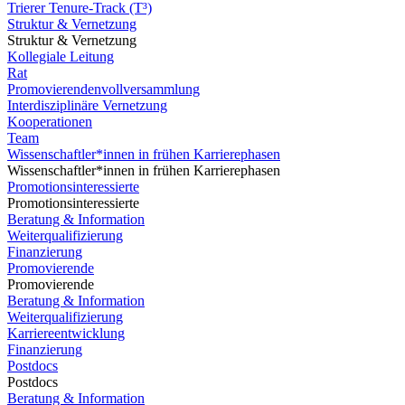
Trierer Tenure-Track (T³)
Struktur & Vernetzung
Struktur & Vernetzung
Kollegiale Leitung
Rat
Promovierendenvollversammlung
Interdisziplinäre Vernetzung
Kooperationen
Team
Wissenschaftler*innen in frühen Karrierephasen
Wissenschaftler*innen in frühen Karrierephasen
Promotionsinteressierte
Promotionsinteressierte
Beratung & Information
Weiterqualifizierung
Finanzierung
Promovierende
Promovierende
Beratung & Information
Weiterqualifizierung
Karriereentwicklung
Finanzierung
Postdocs
Postdocs
Beratung & Information