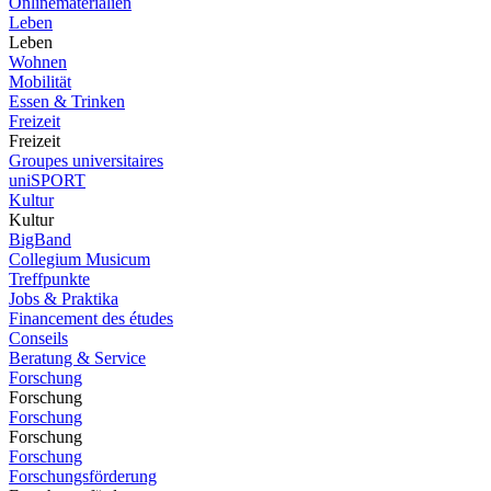
Onlinematerialien
Leben
Leben
Wohnen
Mobilität
Essen & Trinken
Freizeit
Freizeit
Groupes universitaires
uniSPORT
Kultur
Kultur
BigBand
Collegium Musicum
Treffpunkte
Jobs & Praktika
Financement des études
Conseils
Beratung & Service
Forschung
Forschung
Forschung
Forschung
Forschung
Forschungsförderung