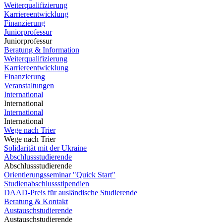
Weiterqualifizierung
Karriereentwicklung
Finanzierung
Juniorprofessur
Juniorprofessur
Beratung & Information
Weiterqualifizierung
Karriereentwicklung
Finanzierung
Veranstaltungen
International
International
International
International
Wege nach Trier
Wege nach Trier
Solidarität mit der Ukraine
Abschlussstudierende
Abschlussstudierende
Orientierungsseminar "Quick Start"
Studienabschlussstipendien
DAAD-Preis für ausländische Studierende
Beratung & Kontakt
Austauschstudierende
Austauschstudierende