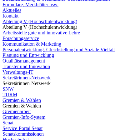
Formulare, Merkblätter usw.
Aktuelles
Kontakt
Abteilung V (Hochschulentwicklung)
Abteilung V (Hochschulentwicklung)
Arbeitsstelle gute und innovative Lehre
Forschungsservice
Kommunikation & Marketing
Personalentwicklung, Gleichstellung und Soziale Vielfalt
Planung und Entwicklung
Qualitätsmanagement
Transfer und Innovation
Verwaltungs-IT
Sekretärinnen-Netzwerk
Sekretärinnen-Netzwerk
SNW
TURM
Gremien & Wahlen
Gremien & Wahlen
Gremienarbeit
Gremien-Info-System
Senat
Service-Portal Senat
Senatskommissionen
Hochschulrat