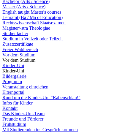
Bachelor (Arts / Science)
Master (Arts / Science)
English taught Master's courses
Lehramt (Ba / Ma of Education)
Rechtswissenschaft Staatsexamen
Magister/-stra Theologiae
Studienfächer
Studium in Vollzeit oder Teilzeit
Zusatzzertifikate
Freier Wahlbereich
Vor dem Studium
Vor dem Studium
Kinder-Uni
Kinder-Uni
Bildergalerie
Programm
Veranstaltung einreichen
Elternportal
Rund um die Kinder-Uni "Rabenschlau!"
Infos für Kinder
Kontakt
Das Kinder-Uni-Team
Freunde und Förderer
Frühstudium
Mit Studierenden ins Gespräch kommen