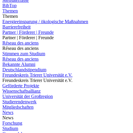
Mensaterrasse
BibTop
Themen
Themen
Energieeinsparung / ökologische Maßnahmen
Barrierefreiheit
Partner | Förderer | Freunde
Partner | Förderer | Freunde
Réseau des anciens
Réseau des anciens
Stimmen zum Studium
Réseau des anciens
Bekannte Alumni
Deutschlandstipendium
Freundeskreis Trierer Universität e.V.
Freundeskreis Trierer Universität e.V.
Geförderte Projekte
Wissenschaftsallianz
Universität der Großregion
Studierendenwerk
Mitgliedschaften
News
News
Forschung
Studium