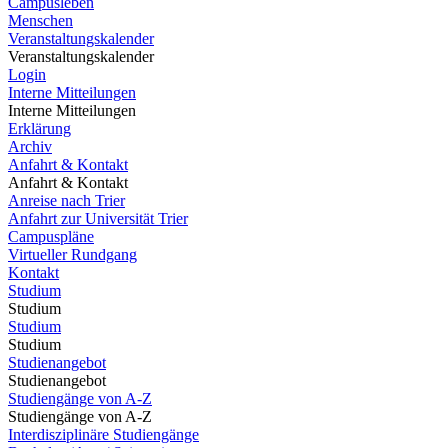
Campusleben
Menschen
Veranstaltungskalender
Veranstaltungskalender
Login
Interne Mitteilungen
Interne Mitteilungen
Erklärung
Archiv
Anfahrt & Kontakt
Anfahrt & Kontakt
Anreise nach Trier
Anfahrt zur Universität Trier
Campuspläne
Virtueller Rundgang
Kontakt
Studium
Studium
Studium
Studium
Studienangebot
Studienangebot
Studiengänge von A-Z
Studiengänge von A-Z
Interdisziplinäre Studiengänge