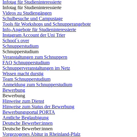
Infotag für Studieninteressierte
Infotag für Studieninteressierte
Videos zu Studiengängen
Schulbesuche und Campustage
Tools für Workshops und Schnupperangebote
Info-Angebote für Studieninteressierte
Instagram Account der Uni Trier
School´s over
Schnupperstudium
Schnupperstudium
Veranstaltungen zum Schnuppern
FAQ Schnupperstudium
Schnupperveranstaltungen im Netz
Wissen macht durstig
Team Schnupperstudium
Anmeldung zum Schnupperstudium
Bewerbung
Bewerbung
Hinweise zum Dienst
Hinweise zum Status der Bewerbung
Bewerbungsportal PORTA
Amtliche Beglaubigung
Deutsche Bewerber:innen
Deutsche Bewerber:innen
Vorgezogenes Abitur in Rheinland-Pfalz