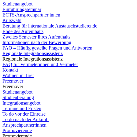
Studienangebot
Einführungsseminar
ECTS-Ansprechpartner:innen
Kurswahl
Beratung für internationale Austauschstudierende
Ende des Aufenthalts
Zweites Semester Ihres Aufenthalts
Informationen nach der Bewerbung
FAQ – Häufig gestellte Fragen und Antworten
Regionale Integrationsassistenz
Regionale Integrationsassistenz
FAQ für Vermieterinnen und Vermieter
Kontakt
Wohnen in Trier
Freemover
Freemover
Studienangebot
Studienberatung
Integrationsangebot
Termine und Fristen
To do vor der Einreise
To do nach der Ankunft
Ansprechpartner:innen
Promovierende
Promovierende