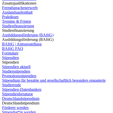
Zusatzqualifikationen
Fremdsprachenerwerb
Auslandsaufenthalt
Praktikum
Termine & Fristen
Studienfinanzierung
Studienfinanzierung
Ausbildungsförderung (BAföG)
Ausbildungsförderung (BAföG)
BAföG | Antragsstellung
BAföG FAQ
Formulare
Stipendien
Stipendien
Stipendien aktuell
Studienstipendien
Promotionsstipendien
Stipendium für begabte und gesellschaftlich besonders engagierte
Studierende
Stipendien-Datenbanken
Stipendienberatung
Deutschlandstipendium
Deutschlandstipendium
Förderer werden
Stipendiat*in werden