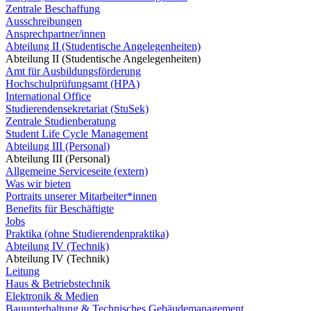
Zentrale Beschaffung
Ausschreibungen
Ansprechpartner/innen
Abteilung II (Studentische Angelegenheiten)
Abteilung II (Studentische Angelegenheiten)
Amt für Ausbildungsförderung
Hochschulprüfungsamt (HPA)
International Office
Studierendensekretariat (StuSek)
Zentrale Studienberatung
Student Life Cycle Management
Abteilung III (Personal)
Abteilung III (Personal)
Allgemeine Serviceseite (extern)
Was wir bieten
Portraits unserer Mitarbeiter*innen
Benefits für Beschäftigte
Jobs
Praktika (ohne Studierendenpraktika)
Abteilung IV (Technik)
Abteilung IV (Technik)
Leitung
Haus & Betriebstechnik
Elektronik & Medien
Bauunterhaltung & Technisches Gebäudemanagement