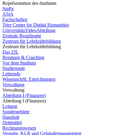
Représentation des étudiants
StuPa
AStA
Fachschaften
Trier Center for Digital Humanities
UniversitätsVideoAbteilung
Zentrale Beauftragte
Zentrum für Lehrkräftebildung
Zentrum für Lehrkräftebildung
Das ZfL
Beratung & Coaching
Vor dem Studium
Studierende
Lehrende
Wissenschftl. Einrichtungen
Verwaltung
Verwaltung
Abteilung I (Finanzen)
Abteilung I (Finanzen)
Leitung
Sondergebiete
Haushalt
Drittmittel
Rechnungswesen
Vergabe, KLR und Gebäudemanagement