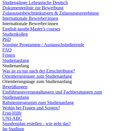
Studiengänge Lehrsprache Deutsch
Dokumentenliste zur Bewerbung
Zulassungsbeschränkungen & Zulassungsergebnisse
Internationale Bewerber:innen
Internationale Bewerber:innen
English taught Master's courses
Studienkolleg
PhD
Sonstige Programme / Austauschstudierende
FAQ
Fristen
Studienanfang
Studienanfang
Was ist zu tun nach der Einschreibung?
Orientierungstage zum Studienanfang
Orientierungstage zum Studienanfang
Begrüßungen
Einführungsveranstaltungen und Fachberatungen zum
Studienanfang
Rahmenprogramm zum Studienanfang
Wohin bei Fragen und Sorgen?
Ersti-Hilfe
UNI-ABC
Stundenplan erstellen - wie geht das?
Im Studium