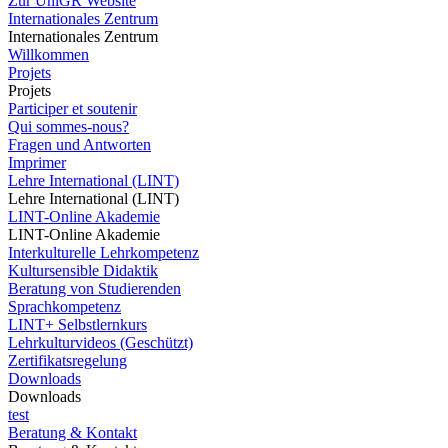
Zur UniGR Website
Internationales Zentrum
Internationales Zentrum
Willkommen
Projets
Projets
Participer et soutenir
Qui sommes-nous?
Fragen und Antworten
Imprimer
Lehre International (LINT)
Lehre International (LINT)
LINT-Online Akademie
LINT-Online Akademie
Interkulturelle Lehrkompetenz
Kultursensible Didaktik
Beratung von Studierenden
Sprachkompetenz
LINT+ Selbstlernkurs
Lehrkulturvideos (Geschützt)
Zertifikatsregelung
Downloads
Downloads
test
Beratung & Kontakt