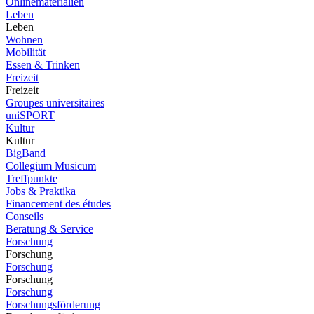
Onlinematerialien
Leben
Leben
Wohnen
Mobilität
Essen & Trinken
Freizeit
Freizeit
Groupes universitaires
uniSPORT
Kultur
Kultur
BigBand
Collegium Musicum
Treffpunkte
Jobs & Praktika
Financement des études
Conseils
Beratung & Service
Forschung
Forschung
Forschung
Forschung
Forschung
Forschungsförderung