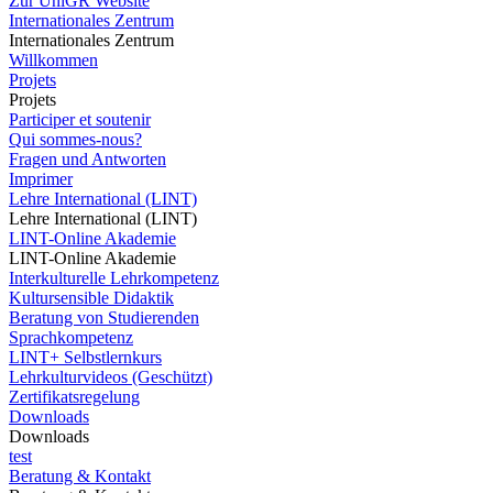
Zur UniGR Website
Internationales Zentrum
Internationales Zentrum
Willkommen
Projets
Projets
Participer et soutenir
Qui sommes-nous?
Fragen und Antworten
Imprimer
Lehre International (LINT)
Lehre International (LINT)
LINT-Online Akademie
LINT-Online Akademie
Interkulturelle Lehrkompetenz
Kultursensible Didaktik
Beratung von Studierenden
Sprachkompetenz
LINT+ Selbstlernkurs
Lehrkulturvideos (Geschützt)
Zertifikatsregelung
Downloads
Downloads
test
Beratung & Kontakt