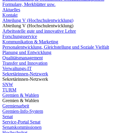
Formulare, Merkblätter usw.
Aktuelles
Kontakt
Abteilung V (Hochschulentwicklung)
Abteilung V (Hochschulentwicklung)
Arbeitsstelle gute und innovative Lehre
Forschungsservice
Kommunikation & Marketing
Personalentwicklung, Gleichstellung und Soziale Vielfalt
Planung und Entwicklung
Qualitätsmanagement
Transfer und Innovation
Verwaltungs-IT
Sekretärinnen-Netzwerk
Sekretärinnen-Netzwerk
SNW
TURM
Gremien & Wahlen
Gremien & Wahlen
Gremienarbeit
Gremien-Info-System
Senat
Service-Portal Senat
Senatskommissionen
Hochschulrat