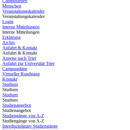
Campusleben
Menschen
Veranstaltungskalender
Veranstaltungskalender
Login
Interne Mitteilungen
Interne Mitteilungen
Erklärung
Archiv
Anfahrt & Kontakt
Anfahrt & Kontakt
Anreise nach Trier
Anfahrt zur Universität Trier
Campuspläne
Virtueller Rundgang
Kontakt
Studium
Studium
Studium
Studium
Studienangebot
Studienangebot
Studiengänge von A-Z
Studiengänge von A-Z
Interdisziplinäre Studiengänge