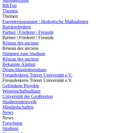
Mensaterrasse
BibTop
Themen
Themen
Energieeinsparung / ökologische Maßnahmen
Barrierefreiheit
Partner | Förderer | Freunde
Partner | Förderer | Freunde
Réseau des anciens
Réseau des anciens
Stimmen zum Studium
Réseau des anciens
Bekannte Alumni
Deutschlandstipendium
Freundeskreis Trierer Universität e.V.
Freundeskreis Trierer Universität e.V.
Geförderte Projekte
Wissenschaftsallianz
Universität der Großregion
Studierendenwerk
Mitgliedschaften
News
News
Forschung
Studium