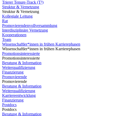
Trierer Tenure-Track (T³)
Struktur & Vernetzung
Struktur & Vernetzung
Kollegiale Leitung
Rat
Promovierendenvollversammlung
Interdisziplinäre Vernetzung
Kooperationen
Team
Wissenschaftler*innen in frühen Karrierephasen
Wissenschaftler*innen in frühen Karrierephasen
Promotionsinteressierte
Promotionsinteressierte
Beratung & Information
Weiterqualifizierung
Finanzierung
Promovierende
Promovierende
Beratung & Information
Weiterqualifizierung
Karriereentwicklung
Finanzierung
Postdocs
Postdocs
Beratung & Information