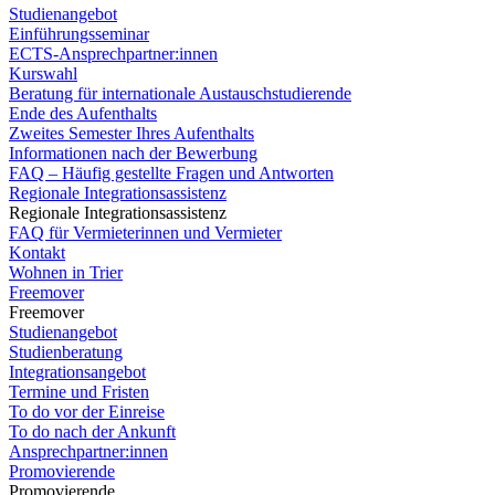
Studienangebot
Einführungsseminar
ECTS-Ansprechpartner:innen
Kurswahl
Beratung für internationale Austauschstudierende
Ende des Aufenthalts
Zweites Semester Ihres Aufenthalts
Informationen nach der Bewerbung
FAQ – Häufig gestellte Fragen und Antworten
Regionale Integrationsassistenz
Regionale Integrationsassistenz
FAQ für Vermieterinnen und Vermieter
Kontakt
Wohnen in Trier
Freemover
Freemover
Studienangebot
Studienberatung
Integrationsangebot
Termine und Fristen
To do vor der Einreise
To do nach der Ankunft
Ansprechpartner:innen
Promovierende
Promovierende