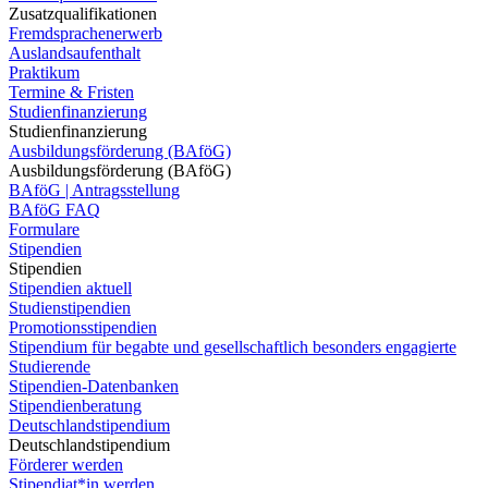
Zusatzqualifikationen
Fremdsprachenerwerb
Auslandsaufenthalt
Praktikum
Termine & Fristen
Studienfinanzierung
Studienfinanzierung
Ausbildungsförderung (BAföG)
Ausbildungsförderung (BAföG)
BAföG | Antragsstellung
BAföG FAQ
Formulare
Stipendien
Stipendien
Stipendien aktuell
Studienstipendien
Promotionsstipendien
Stipendium für begabte und gesellschaftlich besonders engagierte
Studierende
Stipendien-Datenbanken
Stipendienberatung
Deutschlandstipendium
Deutschlandstipendium
Förderer werden
Stipendiat*in werden