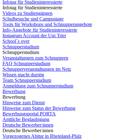
Infotag für Studieninteressierte
Infotag für Studieninteressierte
Videos zu Studiengängen
Schulbesuche und Campustage
Tools für Workshops und Schnupperangebote
Info-Angebote für Studieninteressierte
Instagram Account der Uni Trier
School´s over
Schnupperstudium
Schnupperstudium
Veranstaltungen zum Schnuppern
FAQ Schnupperstudium
Schnupperveranstaltungen im Netz
Wissen macht durstig
Team Schnupperstudium
Anmeldung zum Schnupperstudium
Bewerbung
Bewerbung
Hinweise zum Dienst
Hinweise zum Status der Bewerbung
Bewerbungsportal PORTA
Amtliche Beglaubigung
Deutsche Bewerber:innen
Deutsche Bewerber:innen
Vorgezogenes Abitur in Rheinland-Pfalz