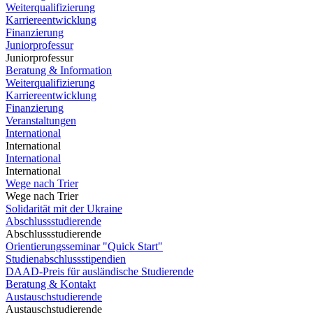
Weiterqualifizierung
Karriereentwicklung
Finanzierung
Juniorprofessur
Juniorprofessur
Beratung & Information
Weiterqualifizierung
Karriereentwicklung
Finanzierung
Veranstaltungen
International
International
International
International
Wege nach Trier
Wege nach Trier
Solidarität mit der Ukraine
Abschlussstudierende
Abschlussstudierende
Orientierungsseminar "Quick Start"
Studienabschlussstipendien
DAAD-Preis für ausländische Studierende
Beratung & Kontakt
Austauschstudierende
Austauschstudierende