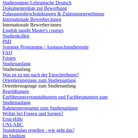
Studiengänge Lehrsprache Deutsch
Dokumentenliste zur Bewerbung
Zulassungsbeschränkungen & Zulassungsergebnisse
Internationale Bewerber:innen
Internationale Bewerber:innen
English taught Master's courses
Studienkolleg
PhD
Sonstige Programme / Austauschstudierende
FAQ
Fristen
Studienanfang
Studienanfang
Was ist zu tun nach der Einschreibung?
Orientierungstage zum Studienanfang
Orientierungstage zum Studienanfang
Begrüßungen
Einführungsveranstaltungen und Fachberatungen zum
Studienanfang
Rahmenprogramm zum Studienanfang
Wohin bei Fragen und Sorgen?
Ersti-Hilfe
UNI-ABC
Stundenplan erstellen - wie geht das?
Im Studium