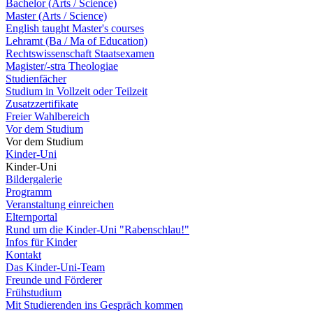
Bachelor (Arts / Science)
Master (Arts / Science)
English taught Master's courses
Lehramt (Ba / Ma of Education)
Rechtswissenschaft Staatsexamen
Magister/-stra Theologiae
Studienfächer
Studium in Vollzeit oder Teilzeit
Zusatzzertifikate
Freier Wahlbereich
Vor dem Studium
Vor dem Studium
Kinder-Uni
Kinder-Uni
Bildergalerie
Programm
Veranstaltung einreichen
Elternportal
Rund um die Kinder-Uni "Rabenschlau!"
Infos für Kinder
Kontakt
Das Kinder-Uni-Team
Freunde und Förderer
Frühstudium
Mit Studierenden ins Gespräch kommen