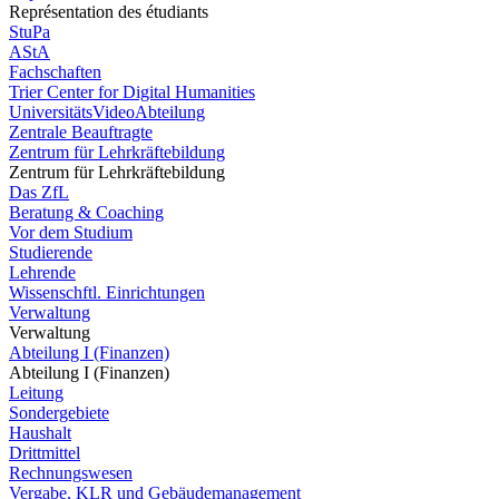
Représentation des étudiants
StuPa
AStA
Fachschaften
Trier Center for Digital Humanities
UniversitätsVideoAbteilung
Zentrale Beauftragte
Zentrum für Lehrkräftebildung
Zentrum für Lehrkräftebildung
Das ZfL
Beratung & Coaching
Vor dem Studium
Studierende
Lehrende
Wissenschftl. Einrichtungen
Verwaltung
Verwaltung
Abteilung I (Finanzen)
Abteilung I (Finanzen)
Leitung
Sondergebiete
Haushalt
Drittmittel
Rechnungswesen
Vergabe, KLR und Gebäudemanagement