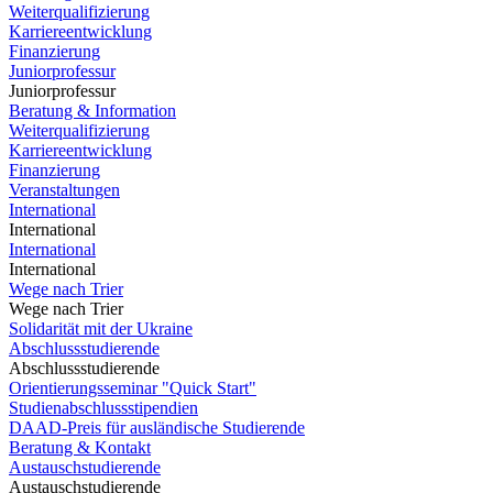
Weiterqualifizierung
Karriereentwicklung
Finanzierung
Juniorprofessur
Juniorprofessur
Beratung & Information
Weiterqualifizierung
Karriereentwicklung
Finanzierung
Veranstaltungen
International
International
International
International
Wege nach Trier
Wege nach Trier
Solidarität mit der Ukraine
Abschlussstudierende
Abschlussstudierende
Orientierungsseminar "Quick Start"
Studienabschlussstipendien
DAAD-Preis für ausländische Studierende
Beratung & Kontakt
Austauschstudierende
Austauschstudierende