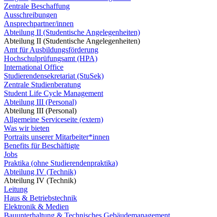
Zentrale Beschaffung
Ausschreibungen
Ansprechpartner/innen
Abteilung II (Studentische Angelegenheiten)
Abteilung II (Studentische Angelegenheiten)
Amt für Ausbildungsförderung
Hochschulprüfungsamt (HPA)
International Office
Studierendensekretariat (StuSek)
Zentrale Studienberatung
Student Life Cycle Management
Abteilung III (Personal)
Abteilung III (Personal)
Allgemeine Serviceseite (extern)
Was wir bieten
Portraits unserer Mitarbeiter*innen
Benefits für Beschäftigte
Jobs
Praktika (ohne Studierendenpraktika)
Abteilung IV (Technik)
Abteilung IV (Technik)
Leitung
Haus & Betriebstechnik
Elektronik & Medien
Bauunterhaltung & Technisches Gebäudemanagement