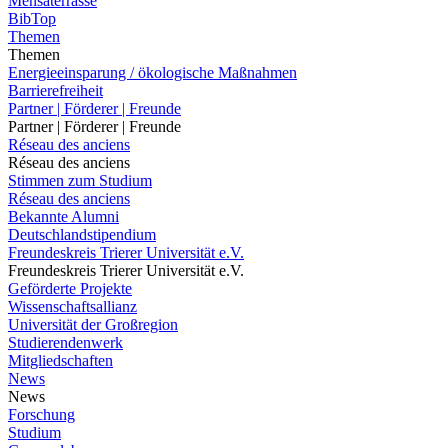
Mensaterrasse
BibTop
Themen
Themen
Energieeinsparung / ökologische Maßnahmen
Barrierefreiheit
Partner | Förderer | Freunde
Partner | Förderer | Freunde
Réseau des anciens
Réseau des anciens
Stimmen zum Studium
Réseau des anciens
Bekannte Alumni
Deutschlandstipendium
Freundeskreis Trierer Universität e.V.
Freundeskreis Trierer Universität e.V.
Geförderte Projekte
Wissenschaftsallianz
Universität der Großregion
Studierendenwerk
Mitgliedschaften
News
News
Forschung
Studium