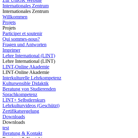
Zur UniGR Website
Internationales Zentrum
Internationales Zentrum
Willkommen
Projets
Projets
Participer et soutenir
Qui sommes-nous?
Fragen und Antworten
Imprimer
Lehre International (LINT)
Lehre International (LINT)
LINT-Online Akademie
LINT-Online Akademie
Interkulturelle Lehrkompetenz
Kultursensible Didaktik
Beratung von Studierenden
Sprachkompetenz
LINT+ Selbstlernkurs
Lehrkulturvideos (Geschützt)
Zertifikatsregelung
Downloads
Downloads
test
Beratung & Kontakt