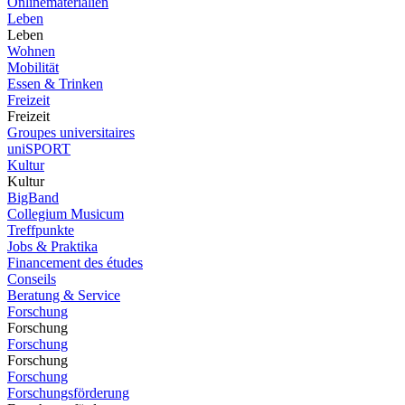
Onlinematerialien
Leben
Leben
Wohnen
Mobilität
Essen & Trinken
Freizeit
Freizeit
Groupes universitaires
uniSPORT
Kultur
Kultur
BigBand
Collegium Musicum
Treffpunkte
Jobs & Praktika
Financement des études
Conseils
Beratung & Service
Forschung
Forschung
Forschung
Forschung
Forschung
Forschungsförderung