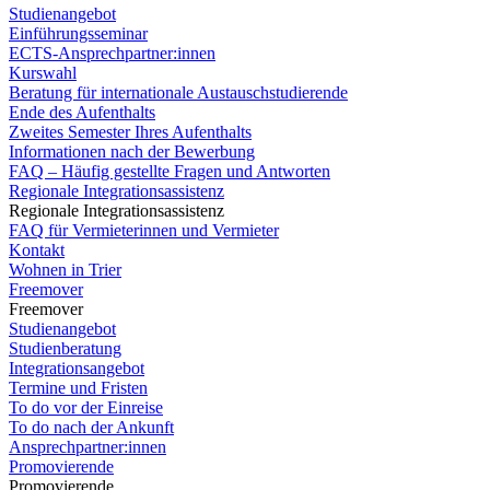
Studienangebot
Einführungsseminar
ECTS-Ansprechpartner:innen
Kurswahl
Beratung für internationale Austauschstudierende
Ende des Aufenthalts
Zweites Semester Ihres Aufenthalts
Informationen nach der Bewerbung
FAQ – Häufig gestellte Fragen und Antworten
Regionale Integrationsassistenz
Regionale Integrationsassistenz
FAQ für Vermieterinnen und Vermieter
Kontakt
Wohnen in Trier
Freemover
Freemover
Studienangebot
Studienberatung
Integrationsangebot
Termine und Fristen
To do vor der Einreise
To do nach der Ankunft
Ansprechpartner:innen
Promovierende
Promovierende