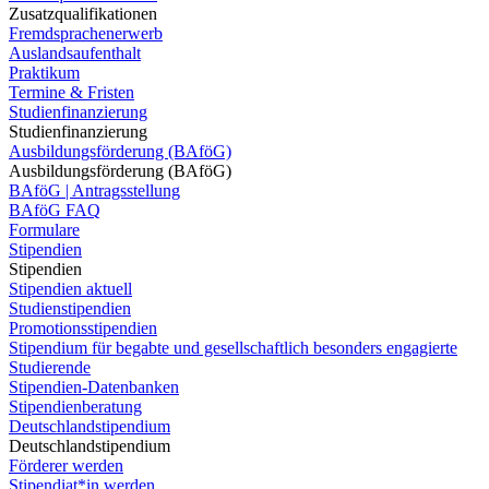
Zusatzqualifikationen
Fremdsprachenerwerb
Auslandsaufenthalt
Praktikum
Termine & Fristen
Studienfinanzierung
Studienfinanzierung
Ausbildungsförderung (BAföG)
Ausbildungsförderung (BAföG)
BAföG | Antragsstellung
BAföG FAQ
Formulare
Stipendien
Stipendien
Stipendien aktuell
Studienstipendien
Promotionsstipendien
Stipendium für begabte und gesellschaftlich besonders engagierte
Studierende
Stipendien-Datenbanken
Stipendienberatung
Deutschlandstipendium
Deutschlandstipendium
Förderer werden
Stipendiat*in werden