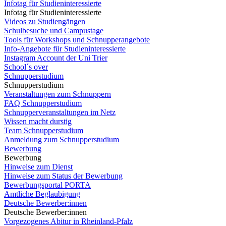
Infotag für Studieninteressierte
Infotag für Studieninteressierte
Videos zu Studiengängen
Schulbesuche und Campustage
Tools für Workshops und Schnupperangebote
Info-Angebote für Studieninteressierte
Instagram Account der Uni Trier
School´s over
Schnupperstudium
Schnupperstudium
Veranstaltungen zum Schnuppern
FAQ Schnupperstudium
Schnupperveranstaltungen im Netz
Wissen macht durstig
Team Schnupperstudium
Anmeldung zum Schnupperstudium
Bewerbung
Bewerbung
Hinweise zum Dienst
Hinweise zum Status der Bewerbung
Bewerbungsportal PORTA
Amtliche Beglaubigung
Deutsche Bewerber:innen
Deutsche Bewerber:innen
Vorgezogenes Abitur in Rheinland-Pfalz