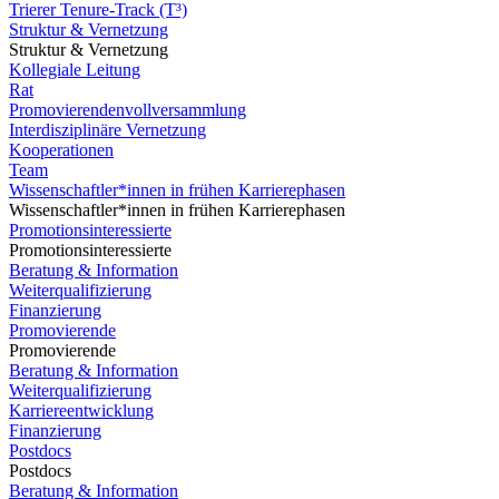
Trierer Tenure-Track (T³)
Struktur & Vernetzung
Struktur & Vernetzung
Kollegiale Leitung
Rat
Promovierendenvollversammlung
Interdisziplinäre Vernetzung
Kooperationen
Team
Wissenschaftler*innen in frühen Karrierephasen
Wissenschaftler*innen in frühen Karrierephasen
Promotionsinteressierte
Promotionsinteressierte
Beratung & Information
Weiterqualifizierung
Finanzierung
Promovierende
Promovierende
Beratung & Information
Weiterqualifizierung
Karriereentwicklung
Finanzierung
Postdocs
Postdocs
Beratung & Information