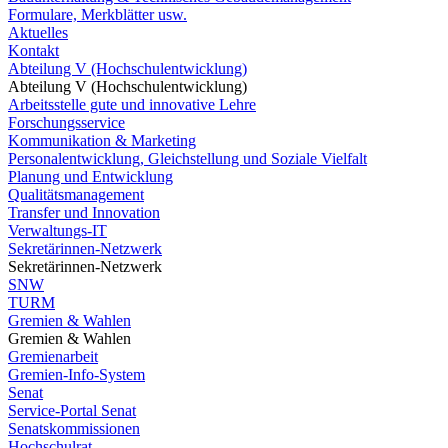
Formulare, Merkblätter usw.
Aktuelles
Kontakt
Abteilung V (Hochschulentwicklung)
Abteilung V (Hochschulentwicklung)
Arbeitsstelle gute und innovative Lehre
Forschungsservice
Kommunikation & Marketing
Personalentwicklung, Gleichstellung und Soziale Vielfalt
Planung und Entwicklung
Qualitätsmanagement
Transfer und Innovation
Verwaltungs-IT
Sekretärinnen-Netzwerk
Sekretärinnen-Netzwerk
SNW
TURM
Gremien & Wahlen
Gremien & Wahlen
Gremienarbeit
Gremien-Info-System
Senat
Service-Portal Senat
Senatskommissionen
Hochschulrat