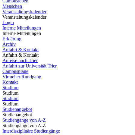
Campusleben
Menschen
Veranstaltungskalender
Veranstaltungskalender
Login
Interne Mitteilungen
Interne Mitteilungen
Erklärung
Archiv
Anfahrt & Kontakt
Anfahrt & Kontakt
Anreise nach Trier
Anfahrt zur Universität Trier
Campuspläne
Virtueller Rundgang
Kontakt
Studium
Studium
Studium
Studium
Studienangebot
Studienangebot
Studiengänge von A-Z
Studiengänge von A-Z
Interdisziplinäre Studiengänge