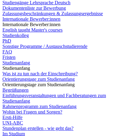
Studiengänge Lehrsprache Deutsch
Dokumentenliste zur Bewerbung
Zulassungsbeschränkungen & Zulassungsergebnisse
Internationale Bewerber:innen
Internationale Bewerber:innen
English taught Master's courses
Studienkolleg
PhD
Sonstige Programme / Austauschstudierende
FAQ
Fristen
Studienanfang
Studienanfang
Was ist zu tun nach der Einschreibung?
Orientierungstage zum Studienanfang
Orientierungstage zum Studienanfang
Begrüßungen
Einführungsveranstaltungen und Fachberatungen zum
Studienanfang
Rahmenprogramm zum Studienanfang
Wohin bei Fragen und Sorgen?
Ersti-Hilfe
UNI-ABC
Stundenplan erstellen - wie geht das?
Im Studium