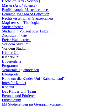
Bachelor (Arts / Science)
Master (Arts / Science)
English taught Master's courses
Lehramt (Ba / Ma of Education)
Rechtswissenschaft Staatsexamen
Magister/-stra Theologiae
Studienfächer
Studium in Vollzeit oder Teilzeit
Zusatzzertifikate
Freier Wahlbereich
Vor dem Studium
Vor dem Studium
Kinder-Uni
Kinder-Uni
Bildergalerie
Programm
Veranstaltung einreichen
Elternportal
Rund um die Kinder-Uni "Rabenschlau!"
Infos für Kinder
Kontakt
Das Kinder-Uni-Team
Freunde und Förderer
Frühstudium
Mit Studierenden ins Gespräch kommen