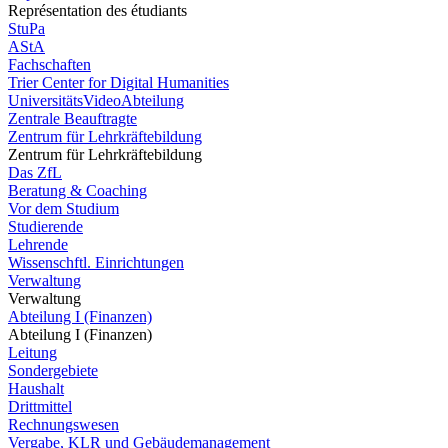
Représentation des étudiants
StuPa
AStA
Fachschaften
Trier Center for Digital Humanities
UniversitätsVideoAbteilung
Zentrale Beauftragte
Zentrum für Lehrkräftebildung
Zentrum für Lehrkräftebildung
Das ZfL
Beratung & Coaching
Vor dem Studium
Studierende
Lehrende
Wissenschftl. Einrichtungen
Verwaltung
Verwaltung
Abteilung I (Finanzen)
Abteilung I (Finanzen)
Leitung
Sondergebiete
Haushalt
Drittmittel
Rechnungswesen
Vergabe, KLR und Gebäudemanagement