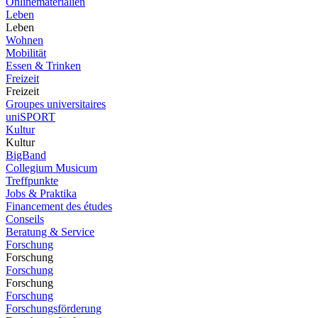
Onlinematerialien
Leben
Leben
Wohnen
Mobilität
Essen & Trinken
Freizeit
Freizeit
Groupes universitaires
uniSPORT
Kultur
Kultur
BigBand
Collegium Musicum
Treffpunkte
Jobs & Praktika
Financement des études
Conseils
Beratung & Service
Forschung
Forschung
Forschung
Forschung
Forschung
Forschungsförderung