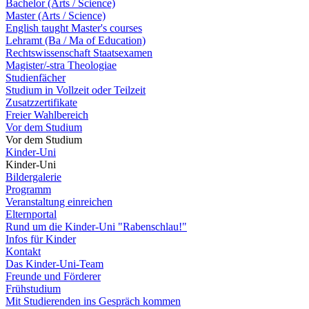
Bachelor (Arts / Science)
Master (Arts / Science)
English taught Master's courses
Lehramt (Ba / Ma of Education)
Rechtswissenschaft Staatsexamen
Magister/-stra Theologiae
Studienfächer
Studium in Vollzeit oder Teilzeit
Zusatzzertifikate
Freier Wahlbereich
Vor dem Studium
Vor dem Studium
Kinder-Uni
Kinder-Uni
Bildergalerie
Programm
Veranstaltung einreichen
Elternportal
Rund um die Kinder-Uni "Rabenschlau!"
Infos für Kinder
Kontakt
Das Kinder-Uni-Team
Freunde und Förderer
Frühstudium
Mit Studierenden ins Gespräch kommen