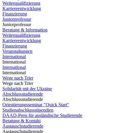
Weiterqualifizierung
Karriereentwicklung
Finanzierung
Juniorprofessur
Juniorprofessur
Beratung & Information
Weiterqualifizierung
Karriereentwicklung
Finanzierung
Veranstaltungen
International
International
International
International
Wege nach Trier
Wege nach Trier
Solidarität mit der Ukraine
Abschlussstudierende
Abschlussstudierende
Orientierungsseminar "Quick Start"
Studienabschlussstipendien
DAAD-Preis für ausländische Studierende
Beratung & Kontakt
Austauschstudierende
Austauschstudierende