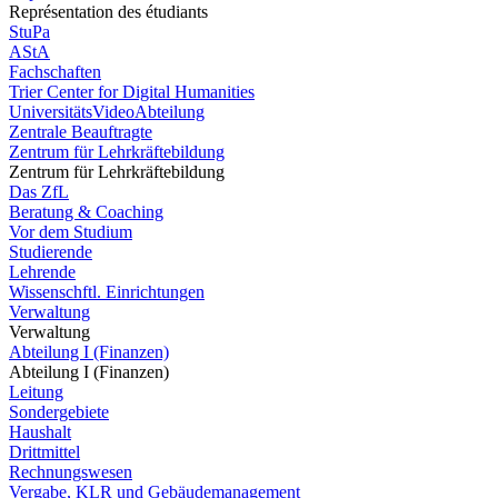
Représentation des étudiants
StuPa
AStA
Fachschaften
Trier Center for Digital Humanities
UniversitätsVideoAbteilung
Zentrale Beauftragte
Zentrum für Lehrkräftebildung
Zentrum für Lehrkräftebildung
Das ZfL
Beratung & Coaching
Vor dem Studium
Studierende
Lehrende
Wissenschftl. Einrichtungen
Verwaltung
Verwaltung
Abteilung I (Finanzen)
Abteilung I (Finanzen)
Leitung
Sondergebiete
Haushalt
Drittmittel
Rechnungswesen
Vergabe, KLR und Gebäudemanagement