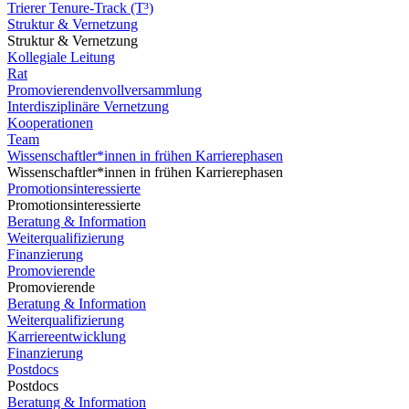
Trierer Tenure-Track (T³)
Struktur & Vernetzung
Struktur & Vernetzung
Kollegiale Leitung
Rat
Promovierendenvollversammlung
Interdisziplinäre Vernetzung
Kooperationen
Team
Wissenschaftler*innen in frühen Karrierephasen
Wissenschaftler*innen in frühen Karrierephasen
Promotionsinteressierte
Promotionsinteressierte
Beratung & Information
Weiterqualifizierung
Finanzierung
Promovierende
Promovierende
Beratung & Information
Weiterqualifizierung
Karriereentwicklung
Finanzierung
Postdocs
Postdocs
Beratung & Information