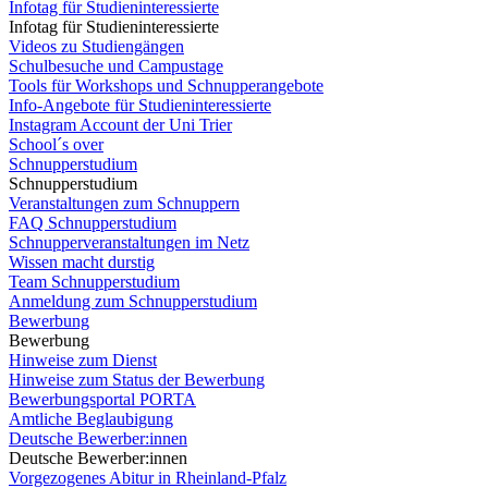
Infotag für Studieninteressierte
Infotag für Studieninteressierte
Videos zu Studiengängen
Schulbesuche und Campustage
Tools für Workshops und Schnupperangebote
Info-Angebote für Studieninteressierte
Instagram Account der Uni Trier
School´s over
Schnupperstudium
Schnupperstudium
Veranstaltungen zum Schnuppern
FAQ Schnupperstudium
Schnupperveranstaltungen im Netz
Wissen macht durstig
Team Schnupperstudium
Anmeldung zum Schnupperstudium
Bewerbung
Bewerbung
Hinweise zum Dienst
Hinweise zum Status der Bewerbung
Bewerbungsportal PORTA
Amtliche Beglaubigung
Deutsche Bewerber:innen
Deutsche Bewerber:innen
Vorgezogenes Abitur in Rheinland-Pfalz