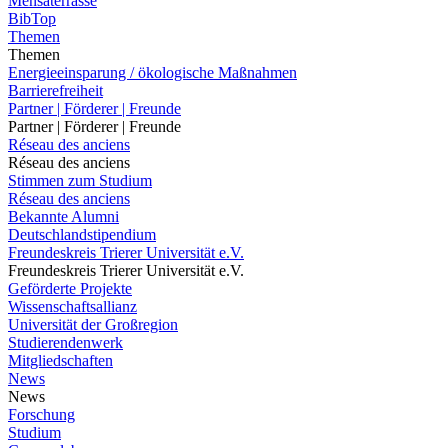
Mensaterrasse
BibTop
Themen
Themen
Energieeinsparung / ökologische Maßnahmen
Barrierefreiheit
Partner | Förderer | Freunde
Partner | Förderer | Freunde
Réseau des anciens
Réseau des anciens
Stimmen zum Studium
Réseau des anciens
Bekannte Alumni
Deutschlandstipendium
Freundeskreis Trierer Universität e.V.
Freundeskreis Trierer Universität e.V.
Geförderte Projekte
Wissenschaftsallianz
Universität der Großregion
Studierendenwerk
Mitgliedschaften
News
News
Forschung
Studium