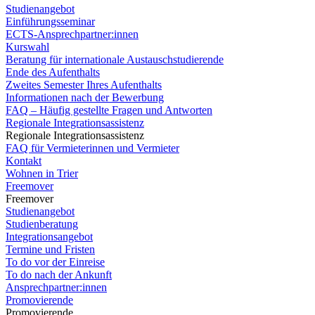
Studienangebot
Einführungsseminar
ECTS-Ansprechpartner:innen
Kurswahl
Beratung für internationale Austauschstudierende
Ende des Aufenthalts
Zweites Semester Ihres Aufenthalts
Informationen nach der Bewerbung
FAQ – Häufig gestellte Fragen und Antworten
Regionale Integrationsassistenz
Regionale Integrationsassistenz
FAQ für Vermieterinnen und Vermieter
Kontakt
Wohnen in Trier
Freemover
Freemover
Studienangebot
Studienberatung
Integrationsangebot
Termine und Fristen
To do vor der Einreise
To do nach der Ankunft
Ansprechpartner:innen
Promovierende
Promovierende