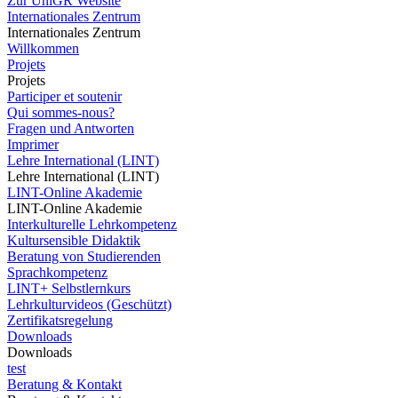
Zur UniGR Website
Internationales Zentrum
Internationales Zentrum
Willkommen
Projets
Projets
Participer et soutenir
Qui sommes-nous?
Fragen und Antworten
Imprimer
Lehre International (LINT)
Lehre International (LINT)
LINT-Online Akademie
LINT-Online Akademie
Interkulturelle Lehrkompetenz
Kultursensible Didaktik
Beratung von Studierenden
Sprachkompetenz
LINT+ Selbstlernkurs
Lehrkulturvideos (Geschützt)
Zertifikatsregelung
Downloads
Downloads
test
Beratung & Kontakt