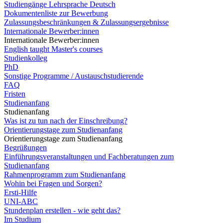
Studiengänge Lehrsprache Deutsch
Dokumentenliste zur Bewerbung
Zulassungsbeschränkungen & Zulassungsergebnisse
Internationale Bewerber:innen
Internationale Bewerber:innen
English taught Master's courses
Studienkolleg
PhD
Sonstige Programme / Austauschstudierende
FAQ
Fristen
Studienanfang
Studienanfang
Was ist zu tun nach der Einschreibung?
Orientierungstage zum Studienanfang
Orientierungstage zum Studienanfang
Begrüßungen
Einführungsveranstaltungen und Fachberatungen zum
Studienanfang
Rahmenprogramm zum Studienanfang
Wohin bei Fragen und Sorgen?
Ersti-Hilfe
UNI-ABC
Stundenplan erstellen - wie geht das?
Im Studium