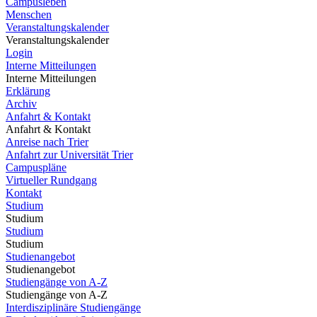
Campusleben
Menschen
Veranstaltungskalender
Veranstaltungskalender
Login
Interne Mitteilungen
Interne Mitteilungen
Erklärung
Archiv
Anfahrt & Kontakt
Anfahrt & Kontakt
Anreise nach Trier
Anfahrt zur Universität Trier
Campuspläne
Virtueller Rundgang
Kontakt
Studium
Studium
Studium
Studium
Studienangebot
Studienangebot
Studiengänge von A-Z
Studiengänge von A-Z
Interdisziplinäre Studiengänge