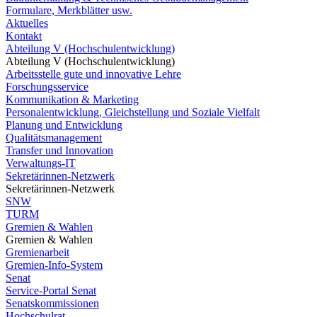
Formulare, Merkblätter usw.
Aktuelles
Kontakt
Abteilung V (Hochschulentwicklung)
Abteilung V (Hochschulentwicklung)
Arbeitsstelle gute und innovative Lehre
Forschungsservice
Kommunikation & Marketing
Personalentwicklung, Gleichstellung und Soziale Vielfalt
Planung und Entwicklung
Qualitätsmanagement
Transfer und Innovation
Verwaltungs-IT
Sekretärinnen-Netzwerk
Sekretärinnen-Netzwerk
SNW
TURM
Gremien & Wahlen
Gremien & Wahlen
Gremienarbeit
Gremien-Info-System
Senat
Service-Portal Senat
Senatskommissionen
Hochschulrat