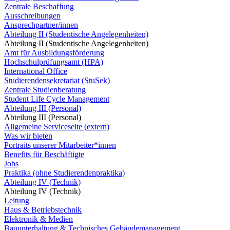
Zentrale Beschaffung
Ausschreibungen
Ansprechpartner/innen
Abteilung II (Studentische Angelegenheiten)
Abteilung II (Studentische Angelegenheiten)
Amt für Ausbildungsförderung
Hochschulprüfungsamt (HPA)
International Office
Studierendensekretariat (StuSek)
Zentrale Studienberatung
Student Life Cycle Management
Abteilung III (Personal)
Abteilung III (Personal)
Allgemeine Serviceseite (extern)
Was wir bieten
Portraits unserer Mitarbeiter*innen
Benefits für Beschäftigte
Jobs
Praktika (ohne Studierendenpraktika)
Abteilung IV (Technik)
Abteilung IV (Technik)
Leitung
Haus & Betriebstechnik
Elektronik & Medien
Bauunterhaltung & Technisches Gebäudemanagement