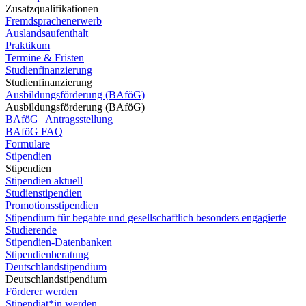
Zusatzqualifikationen
Fremdsprachenerwerb
Auslandsaufenthalt
Praktikum
Termine & Fristen
Studienfinanzierung
Studienfinanzierung
Ausbildungsförderung (BAföG)
Ausbildungsförderung (BAföG)
BAföG | Antragsstellung
BAföG FAQ
Formulare
Stipendien
Stipendien
Stipendien aktuell
Studienstipendien
Promotionsstipendien
Stipendium für begabte und gesellschaftlich besonders engagierte
Studierende
Stipendien-Datenbanken
Stipendienberatung
Deutschlandstipendium
Deutschlandstipendium
Förderer werden
Stipendiat*in werden