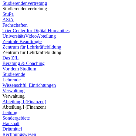
Studierendenvertretung
Studierendenvertretung
StuPa
AStA
Fachschaften
Trier Center for Digital Humanities
UniversitätsVideoAbteilung
Zentrale Beauftragte
Zentrum für Lehrkräftebildung
Zentrum für Lehrkräftebildung
Das ZfL
Beratung & Coaching
Vor dem Studium
Studierende
Lehrende
Wissenschftl. Einrichtungen
Verwaltung
Verwaltung
Abteilung I (Finanzen)
Abteilung I (Finanzen)
Leitung
Sondergebiete
Haushalt
Drittmittel
Rechnungswesen