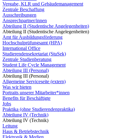
Vergabe, KLR und Gebäudemanagement
Zentrale Beschaffung
Ausschreibungen
Ansprechpartner/innen
Abteilung II (Studentische Angelegenheiten)
Abteilung II (Studentische Angelegenheiten)
Amt für Ausbildungsförderung
Hochschulprüfungsamt (HPA)
International Office
Studierendensekretariat (StuSek)
Zentrale Studienberatung
Student Life Cycle Management
Abteilung III (Personal)
Abteilung III (Personal)
Allgemeine Serviceseite (extern)
Was wir bieten
Portraits unserer Mitarbeiter*innen
Benefits für Beschäftigte
Jobs
Praktika (ohne Studierendenpraktika)
Abteilung IV (Technik)
Abteilung IV (Technik)
Leitung
Haus & Betriebstechnik
Elektronik & Medien