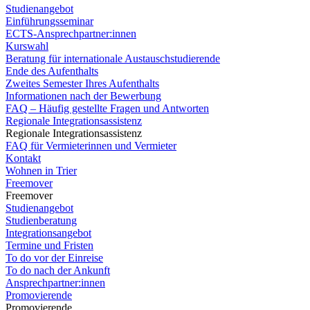
Studienangebot
Einführungsseminar
ECTS-Ansprechpartner:innen
Kurswahl
Beratung für internationale Austauschstudierende
Ende des Aufenthalts
Zweites Semester Ihres Aufenthalts
Informationen nach der Bewerbung
FAQ – Häufig gestellte Fragen und Antworten
Regionale Integrationsassistenz
Regionale Integrationsassistenz
FAQ für Vermieterinnen und Vermieter
Kontakt
Wohnen in Trier
Freemover
Freemover
Studienangebot
Studienberatung
Integrationsangebot
Termine und Fristen
To do vor der Einreise
To do nach der Ankunft
Ansprechpartner:innen
Promovierende
Promovierende