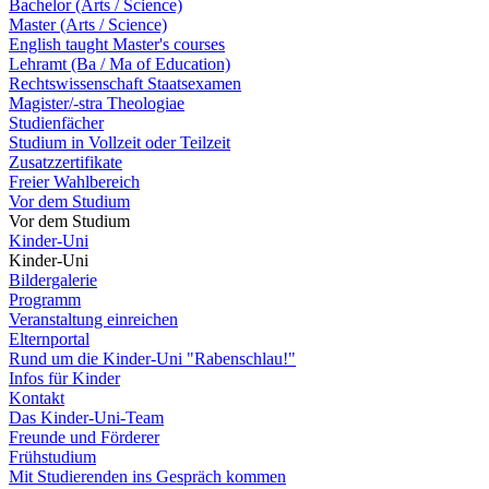
Bachelor (Arts / Science)
Master (Arts / Science)
English taught Master's courses
Lehramt (Ba / Ma of Education)
Rechtswissenschaft Staatsexamen
Magister/-stra Theologiae
Studienfächer
Studium in Vollzeit oder Teilzeit
Zusatzzertifikate
Freier Wahlbereich
Vor dem Studium
Vor dem Studium
Kinder-Uni
Kinder-Uni
Bildergalerie
Programm
Veranstaltung einreichen
Elternportal
Rund um die Kinder-Uni "Rabenschlau!"
Infos für Kinder
Kontakt
Das Kinder-Uni-Team
Freunde und Förderer
Frühstudium
Mit Studierenden ins Gespräch kommen