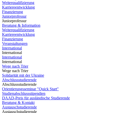
Weiterqualifizierung
Karriereentwicklung
Finanzierung
Juniorprofessur
Juniorprofessur
Beratung & Information
Weiterqualifizierung
Karriereentwicklung
Finanzierung
Veranstaltungen
International
International
International
International
Wege nach Trier
Wege nach Trier
Solidarität mit der Ukraine
Abschlussstudierende
Abschlussstudierende
Orientierungsseminar "Quick Start"
Studienabschlussstipendien
DAAD-Preis für ausländische Studierende
Beratung & Kontakt
Austauschstudierende
Austauschstudierende