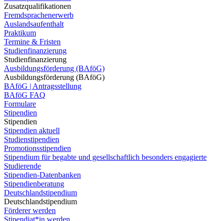
Zusatzqualifikationen
Fremdsprachenerwerb
Auslandsaufenthalt
Praktikum
Termine & Fristen
Studienfinanzierung
Studienfinanzierung
Ausbildungsförderung (BAföG)
Ausbildungsförderung (BAföG)
BAföG | Antragsstellung
BAföG FAQ
Formulare
Stipendien
Stipendien
Stipendien aktuell
Studienstipendien
Promotionsstipendien
Stipendium für begabte und gesellschaftlich besonders engagierte
Studierende
Stipendien-Datenbanken
Stipendienberatung
Deutschlandstipendium
Deutschlandstipendium
Förderer werden
Stipendiat*in werden