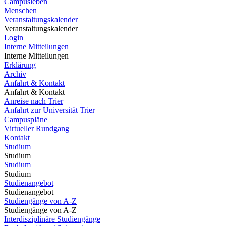
Campusleben
Menschen
Veranstaltungskalender
Veranstaltungskalender
Login
Interne Mitteilungen
Interne Mitteilungen
Erklärung
Archiv
Anfahrt & Kontakt
Anfahrt & Kontakt
Anreise nach Trier
Anfahrt zur Universität Trier
Campuspläne
Virtueller Rundgang
Kontakt
Studium
Studium
Studium
Studium
Studienangebot
Studienangebot
Studiengänge von A-Z
Studiengänge von A-Z
Interdisziplinäre Studiengänge