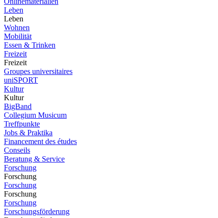
Onlinematerialien
Leben
Leben
Wohnen
Mobilität
Essen & Trinken
Freizeit
Freizeit
Groupes universitaires
uniSPORT
Kultur
Kultur
BigBand
Collegium Musicum
Treffpunkte
Jobs & Praktika
Financement des études
Conseils
Beratung & Service
Forschung
Forschung
Forschung
Forschung
Forschung
Forschungsförderung