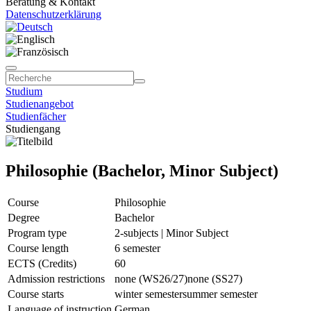
Beratung & Kontakt
Datenschutzerklärung
Studium
Studienangebot
Studienfächer
Studiengang
Philosophie (Bachelor, Minor Subject)
Course
Philosophie
Degree
Bachelor
Program type
2-subjects | Minor Subject
Course length
6 semester
ECTS (Credits)
60
Admission restrictions
none (WS26/27)
none (SS27)
Course starts
winter semester
summer semester
Language of instruction
German