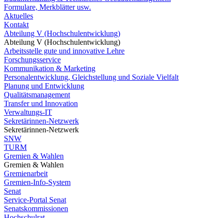
Formulare, Merkblätter usw.
Aktuelles
Kontakt
Abteilung V (Hochschulentwicklung)
Abteilung V (Hochschulentwicklung)
Arbeitsstelle gute und innovative Lehre
Forschungsservice
Kommunikation & Marketing
Personalentwicklung, Gleichstellung und Soziale Vielfalt
Planung und Entwicklung
Qualitätsmanagement
Transfer und Innovation
Verwaltungs-IT
Sekretärinnen-Netzwerk
Sekretärinnen-Netzwerk
SNW
TURM
Gremien & Wahlen
Gremien & Wahlen
Gremienarbeit
Gremien-Info-System
Senat
Service-Portal Senat
Senatskommissionen
Hochschulrat