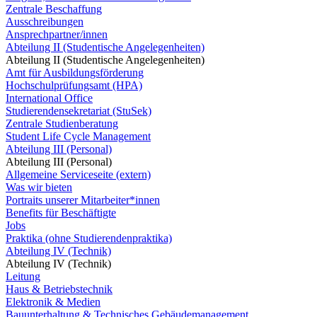
Zentrale Beschaffung
Ausschreibungen
Ansprechpartner/innen
Abteilung II (Studentische Angelegenheiten)
Abteilung II (Studentische Angelegenheiten)
Amt für Ausbildungsförderung
Hochschulprüfungsamt (HPA)
International Office
Studierendensekretariat (StuSek)
Zentrale Studienberatung
Student Life Cycle Management
Abteilung III (Personal)
Abteilung III (Personal)
Allgemeine Serviceseite (extern)
Was wir bieten
Portraits unserer Mitarbeiter*innen
Benefits für Beschäftigte
Jobs
Praktika (ohne Studierendenpraktika)
Abteilung IV (Technik)
Abteilung IV (Technik)
Leitung
Haus & Betriebstechnik
Elektronik & Medien
Bauunterhaltung & Technisches Gebäudemanagement