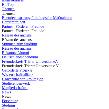
Mensaterrasse
BibTop
Themen
Themen
Energieeinsparung / ökologische Maßnahmen
Barrierefreiheit
Partner | Förderer | Freunde
Partner | Förderer | Freunde
Réseau des anciens
Réseau des anciens
Stimmen zum Studium
Réseau des anciens
Bekannte Alumni
Deutschlandstipendium
Freundeskreis Trierer Universität e.V.
Freundeskreis Trierer Universität e.V.
Geförderte Projekte
Wissenschaftsallianz
Universität der Großregion
Studierendenwerk
Mitgliedschaften
News
News
Forschung
Studium