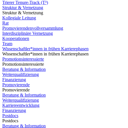
Trierer Tenure-Track (T³)
Struktur & Vernetzung
Struktur & Vernetzung
Kollegiale Leitung
Rat
Promovierendenvollversammlung
Interdisziplinäre Vernetzung
Kooperationen
Team
Wissenschaftler*innen in frühen Karrierephasen
Wissenschaftler*innen in frühen Karrierephasen
Promotionsinteressierte
Promotionsinteressierte
Beratung & Information
Weiterqualifizierung
Finanzierung
Promovierende
Promovierende
Beratung & Information
Weiterqualifizierung
Karriereentwicklung
Finanzierung
Postdocs
Postdocs
Beratung & Information