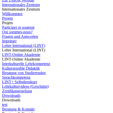
Zur UniGR Website
Internationales Zentrum
Internationales Zentrum
Willkommen
Projets
Projets
Participer et soutenir
Qui sommes-nous?
Fragen und Antworten
Imprimer
Lehre International (LINT)
Lehre International (LINT)
LINT-Online Akademie
LINT-Online Akademie
Interkulturelle Lehrkompetenz
Kultursensible Didaktik
Beratung von Studierenden
Sprachkompetenz
LINT+ Selbstlernkurs
Lehrkulturvideos (Geschützt)
Zertifikatsregelung
Downloads
Downloads
test
Beratung & Kontakt