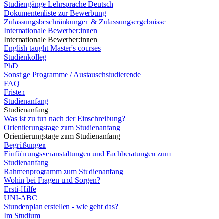
Studiengänge Lehrsprache Deutsch
Dokumentenliste zur Bewerbung
Zulassungsbeschränkungen & Zulassungsergebnisse
Internationale Bewerber:innen
Internationale Bewerber:innen
English taught Master's courses
Studienkolleg
PhD
Sonstige Programme / Austauschstudierende
FAQ
Fristen
Studienanfang
Studienanfang
Was ist zu tun nach der Einschreibung?
Orientierungstage zum Studienanfang
Orientierungstage zum Studienanfang
Begrüßungen
Einführungsveranstaltungen und Fachberatungen zum
Studienanfang
Rahmenprogramm zum Studienanfang
Wohin bei Fragen und Sorgen?
Ersti-Hilfe
UNI-ABC
Stundenplan erstellen - wie geht das?
Im Studium