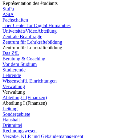
Représentation des étudiants
StuPa
AStA
Fachschaften
Trier Center for Digital Humanities
UniversitätsVideoAbteilung
Zentrale Beauftragte
Zentrum für Lehrkräftebildung
Zentrum für Lehrkräftebildung
Das ZfL
Beratung & Coaching
Vor dem Studium
Studierende
Lehrende
Wissenschftl. Einrichtungen
Verwaltung
Verwaltung
Abteilung I (Finanzen)
Abteilung I (Finanzen)
Leitung
Sondergebiete
Haushalt
Drittmittel
Rechnungswesen
Vergabe, KLR und Gebäudemanagement