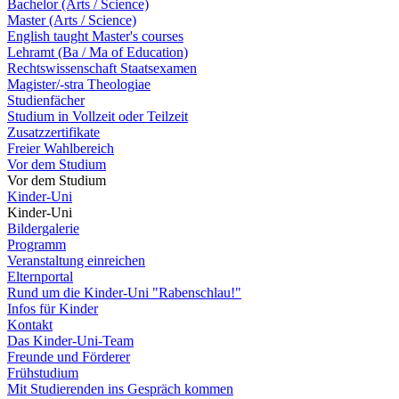
Bachelor (Arts / Science)
Master (Arts / Science)
English taught Master's courses
Lehramt (Ba / Ma of Education)
Rechtswissenschaft Staatsexamen
Magister/-stra Theologiae
Studienfächer
Studium in Vollzeit oder Teilzeit
Zusatzzertifikate
Freier Wahlbereich
Vor dem Studium
Vor dem Studium
Kinder-Uni
Kinder-Uni
Bildergalerie
Programm
Veranstaltung einreichen
Elternportal
Rund um die Kinder-Uni "Rabenschlau!"
Infos für Kinder
Kontakt
Das Kinder-Uni-Team
Freunde und Förderer
Frühstudium
Mit Studierenden ins Gespräch kommen