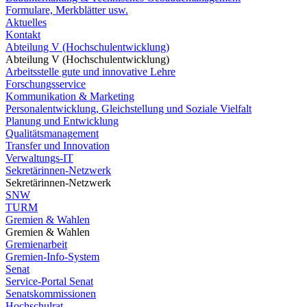
Formulare, Merkblätter usw.
Aktuelles
Kontakt
Abteilung V (Hochschulentwicklung)
Abteilung V (Hochschulentwicklung)
Arbeitsstelle gute und innovative Lehre
Forschungsservice
Kommunikation & Marketing
Personalentwicklung, Gleichstellung und Soziale Vielfalt
Planung und Entwicklung
Qualitätsmanagement
Transfer und Innovation
Verwaltungs-IT
Sekretärinnen-Netzwerk
Sekretärinnen-Netzwerk
SNW
TURM
Gremien & Wahlen
Gremien & Wahlen
Gremienarbeit
Gremien-Info-System
Senat
Service-Portal Senat
Senatskommissionen
Hochschulrat