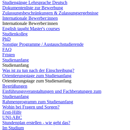
Studiengänge Lehrsprache Deutsch
Dokumentenliste zur Bewerbung
Zulassungsbeschränkungen & Zulassungsergebnisse
Internationale Bewerber:innen
Internationale Bewerber:innen
English taught Master's courses
Studienkolleg
PhD
Sonstige Programme / Austauschstudierende
FAQ
Fristen
Studienanfang
Studienanfang
Was ist zu tun nach der Einschreibung?
Orientierungstage zum Studienanfang
Orientierungstage zum Studienanfang
Begrüßungen
Einführungsveranstaltungen und Fachberatungen zum
Studienanfang
Rahmenprogramm zum Studienanfang
Wohin bei Fragen und Sorgen?
Ersti-Hilfe
UNI-ABC
Stundenplan erstellen - wie geht das?
Im Studium