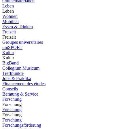
Onlinematerialien
Leben
Leben
Wohnen
Mobilität
Essen & Trinken
Freizeit
Freizeit
Groupes universitaires
uniSPORT
Kultur
Kultur
BigBand
Collegium Musicum
Treffpunkte
Jobs & Praktika
Financement des études
Conseils
Beratung & Service
Forschung
Forschung
Forschung
Forschung
Forschung
Forschungsförderung