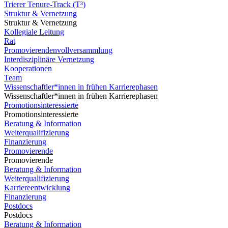
Trierer Tenure-Track (T³)
Struktur & Vernetzung
Struktur & Vernetzung
Kollegiale Leitung
Rat
Promovierendenvollversammlung
Interdisziplinäre Vernetzung
Kooperationen
Team
Wissenschaftler*innen in frühen Karrierephasen
Wissenschaftler*innen in frühen Karrierephasen
Promotionsinteressierte
Promotionsinteressierte
Beratung & Information
Weiterqualifizierung
Finanzierung
Promovierende
Promovierende
Beratung & Information
Weiterqualifizierung
Karriereentwicklung
Finanzierung
Postdocs
Postdocs
Beratung & Information