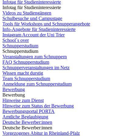
Infotag für Studieninteressierte
Infotag für Studieninteressierte
Videos zu Studiengängen
Schulbesuche und Campustage
Tools für Workshops und Schnupperangebote
Info-Angebote für Studieninteressierte
Instagram Account der Uni Trier
School´s over
Schnupperstudium
Schnupperstudium
Veranstaltungen zum Schnuppern
FAQ Schnupperstudium
Schnupperveranstaltungen im Netz
Wissen macht durstig
Team Schnupperstudium
Anmeldung zum Schnupperstudium
Bewerbung
Bewerbung
Hinweise zum Dienst
Hinweise zum Status der Bewerbung
Bewerbungsportal PORTA
Amtliche Beglaubigung
Deutsche Bewerber:innen
Deutsche Bewerber:innen
Vorgezogenes Abitur in Rheinland-Pfalz