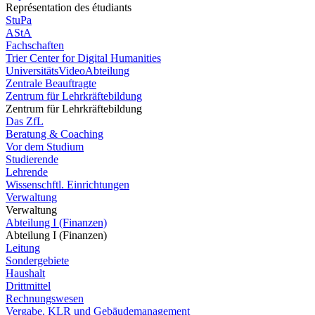
Représentation des étudiants
StuPa
AStA
Fachschaften
Trier Center for Digital Humanities
UniversitätsVideoAbteilung
Zentrale Beauftragte
Zentrum für Lehrkräftebildung
Zentrum für Lehrkräftebildung
Das ZfL
Beratung & Coaching
Vor dem Studium
Studierende
Lehrende
Wissenschftl. Einrichtungen
Verwaltung
Verwaltung
Abteilung I (Finanzen)
Abteilung I (Finanzen)
Leitung
Sondergebiete
Haushalt
Drittmittel
Rechnungswesen
Vergabe, KLR und Gebäudemanagement