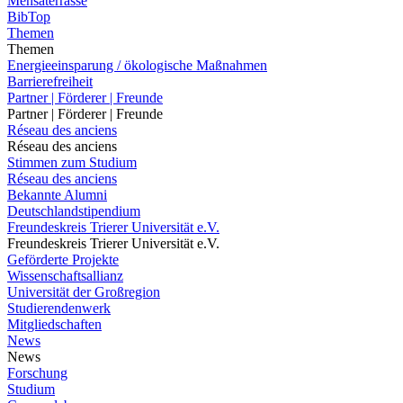
Mensaterrasse
BibTop
Themen
Themen
Energieeinsparung / ökologische Maßnahmen
Barrierefreiheit
Partner | Förderer | Freunde
Partner | Förderer | Freunde
Réseau des anciens
Réseau des anciens
Stimmen zum Studium
Réseau des anciens
Bekannte Alumni
Deutschlandstipendium
Freundeskreis Trierer Universität e.V.
Freundeskreis Trierer Universität e.V.
Geförderte Projekte
Wissenschaftsallianz
Universität der Großregion
Studierendenwerk
Mitgliedschaften
News
News
Forschung
Studium