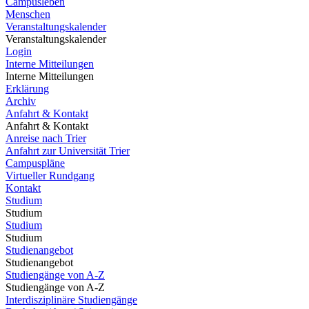
Campusleben
Menschen
Veranstaltungskalender
Veranstaltungskalender
Login
Interne Mitteilungen
Interne Mitteilungen
Erklärung
Archiv
Anfahrt & Kontakt
Anfahrt & Kontakt
Anreise nach Trier
Anfahrt zur Universität Trier
Campuspläne
Virtueller Rundgang
Kontakt
Studium
Studium
Studium
Studium
Studienangebot
Studienangebot
Studiengänge von A-Z
Studiengänge von A-Z
Interdisziplinäre Studiengänge