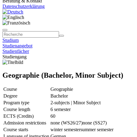
Beratung & Kontakt
Datenschutzerklärung
Studium
Studienangebot
Studienfächer
Studiengang
Geographie (Bachelor, Minor Subject)
Course
Geographie
Degree
Bachelor
Program type
2-subjects | Minor Subject
Course length
6 semester
ECTS (Credits)
60
Admission restrictions
none (WS26/27)
none (SS27)
Course starts
winter semester
summer semester
Language of instruction
German