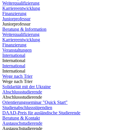
Weiterqualifizierung
Karriereentwicklung
Finanzierung
Juniorprofessur
Juniorprofessur
Beratung & Information
Weiterqualifizierung
Karriereentwicklung
Finanzierung
Veranstaltungen
International
International
International
International
Wege nach Trier
Wege nach Trier
Solidarität mit der Ukraine
Abschlussstudierende
Abschlussstudierende
Orientierungsseminar "Quick Start"
Studienabschlussstipendien
DAAD-Preis für ausländische Studierende
Beratung & Kontakt
Austauschstudierende
Austauschstudierende