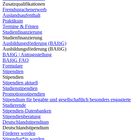
Zusatzqualifikationen
Fremdsprachenerwerb
Auslandsaufenthalt
Praktikum
Termine & Fristen
Studienfinanzierung
Studienfinanzierung
Ausbildungsförderung (BAföG)
Ausbildungsförderung (BAföG)
BAföG | Antragsstellung
BAföG FAQ
Formulare
Stipendien
Stipendien
Stipendien aktuell
Studienstipendien
Promotionsstipendien
Stipendium für begabte und gesellschaftlich besonders engagierte
Studierende
Stipendien-Datenbanken
Stipendienberatung
Deutschlandstipendium
Deutschlandstipendium
Förderer werden
Stipendiat*in werden