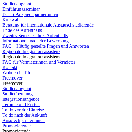
Studienangebot
Einführungsseminar
ECTS-Ansprechpartner:innen
Kurswahl
Beratung für internationale Austauschstudierende
Ende des Aufenthalts
Zweites Semester Ihres Aufenthalts
Informationen nach der Bewerbung
FAQ – Häufig gestellte Fragen und Antworten
Regionale Integrationsassistenz
Regionale Integrationsassistenz
FAQ für Vermieterinnen und Vermieter
Kontakt
Wohnen in Trier
Freemover
Freemover
Studienangebot
Studienberatung
Integrationsangebot
Termine und Fristen
To do vor der Einreise
To do nach der Ankunft
Ansprechpartner:innen
Promovierende
Promovierende