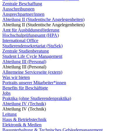
Zentrale Beschaffung
Ausschreibungen
Ansprechpartner/innen
Abteilung II (Studentische Angelegenheiten)
Abteilung II (Studentische Angelegenheiten)
Amt für Ausbildungsförderung
Hochschulprüfungsamt (HPA)
International Office
Studierendensekretariat (StuSek)
Zentrale Studienberatung
Student Life Cycle Management
Abteilung III (Personal)
Abteilung III (Personal)
Allgemeine Serviceseite (extern)
Was wir bieten
Portraits unserer Mitarbeiter*innen
Benefits für Beschäftigte
Jobs
Praktika (ohne Studierendenpraktika)
Abteilung IV (Technik)
Abteilung IV (Technik)
Leitung
Haus & Betriebstechnik
Elektronik & Medien
Bauunterhaltung & Technisches Gebäudemanagement