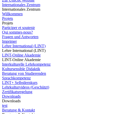
Zur UniGR Website
Internationales Zentrum
Internationales Zentrum
Willkommen
Projets
Projets
Participer et soutenir
Qui sommes-nous?
Fragen und Antworten
Imprimer
Lehre International (LINT)
Lehre International (LINT)
LINT-Online Akademie
LINT-Online Akademie
Interkulturelle Lehrkompetenz
Kultursensible Didaktik
Beratung von Studierenden
Sprachkompetenz
LINT+ Selbstlernkurs
Lehrkulturvideos (Geschützt)
Zertifikatsregelung
Downloads
Downloads
test
Beratung & Kontakt