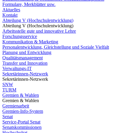
Formulare, Merkblätter usw.
Aktuelles
Kontakt
Abteilung V (Hochschulentwicklung)
Abteilung V (Hochschulentwicklung)
Arbeitsstelle gute und innovative Lehre
Forschungsservice
Kommunikation & Marketing
Personalentwicklung, Gleichstellung und Soziale Vielfalt
Planung und Entwicklung
Qualitätsmanagement
Transfer und Innovation
Verwaltungs-IT
Sekretärinnen-Netzwerk
Sekretärinnen-Netzwerk
SNW
TURM
Gremien & Wahlen
Gremien & Wahlen
Gremienarbeit
Gremien-Info-System
Senat
Service-Portal Senat
Senatskommissionen
Hochschulrat