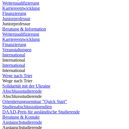
Weiterqualifizierung
Karriereentwicklung
Finanzierung
Juniorprofessur
Juniorprofessur
Beratung & Information
Weiterqualifizierung
Karriereentwicklung
Finanzierung
Veranstaltungen
International
International
International
International
Wege nach Trier
Wege nach Trier
Solidarität mit der Ukraine
Abschlussstudierende
Abschlussstudierende
Orientierungsseminar "Quick Start"
Studienabschlussstipendien
DAAD-Preis für ausländische Studierende
Beratung & Kontakt
Austauschstudierende
Austauschstudierende