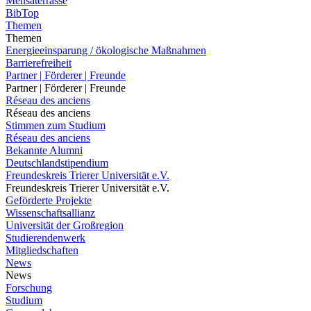
Mensaterrasse
BibTop
Themen
Themen
Energieeinsparung / ökologische Maßnahmen
Barrierefreiheit
Partner | Förderer | Freunde
Partner | Förderer | Freunde
Réseau des anciens
Réseau des anciens
Stimmen zum Studium
Réseau des anciens
Bekannte Alumni
Deutschlandstipendium
Freundeskreis Trierer Universität e.V.
Freundeskreis Trierer Universität e.V.
Geförderte Projekte
Wissenschaftsallianz
Universität der Großregion
Studierendenwerk
Mitgliedschaften
News
News
Forschung
Studium