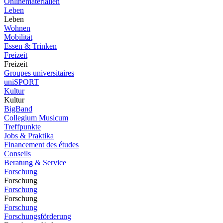
Onlinematerialien
Leben
Leben
Wohnen
Mobilität
Essen & Trinken
Freizeit
Freizeit
Groupes universitaires
uniSPORT
Kultur
Kultur
BigBand
Collegium Musicum
Treffpunkte
Jobs & Praktika
Financement des études
Conseils
Beratung & Service
Forschung
Forschung
Forschung
Forschung
Forschung
Forschungsförderung