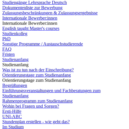
Studiengänge Lehrsprache Deutsch
Dokumentenliste zur Bewerbung
Zulassungsbeschränkungen & Zulassungsergebnisse
Internationale Bewerber:innen
Internationale Bewerber:innen
English taught Master's courses
Studienkolleg
PhD
Sonstige Programme / Austauschstudierende
FAQ
Fristen
Studienanfang
Studienanfang
Was ist zu tun nach der Einschreibung?
Orientierungstage zum Studienanfang
Orientierungstage zum Studienanfang
Begrüßungen
Einführungsveranstaltungen und Fachberatungen zum
Studienanfang
Rahmenprogramm zum Studienanfang
Wohin bei Fragen und Sorgen?
Ersti-Hilfe
UNI-ABC
Stundenplan erstellen - wie geht das?
Im Studium