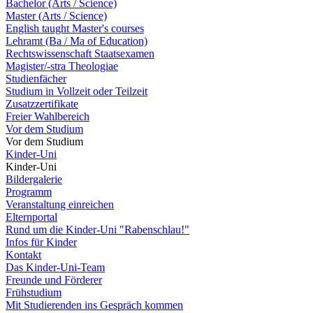
Bachelor (Arts / Science)
Master (Arts / Science)
English taught Master's courses
Lehramt (Ba / Ma of Education)
Rechtswissenschaft Staatsexamen
Magister/-stra Theologiae
Studienfächer
Studium in Vollzeit oder Teilzeit
Zusatzzertifikate
Freier Wahlbereich
Vor dem Studium
Vor dem Studium
Kinder-Uni
Kinder-Uni
Bildergalerie
Programm
Veranstaltung einreichen
Elternportal
Rund um die Kinder-Uni "Rabenschlau!"
Infos für Kinder
Kontakt
Das Kinder-Uni-Team
Freunde und Förderer
Frühstudium
Mit Studierenden ins Gespräch kommen