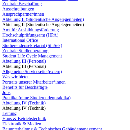
Zentrale Beschaffung
Ausschreibungen
Ansprechpartner/innen
Abteilung II (Studentische Angelegenheiten)
Abteilung II (Studentische Angelegenheiten)
Amt für Ausbildungsförderung
Hochschulprüfungsamt (HPA)
International Office
Studierendensekretariat (StuSek)
Zentrale Studienberatung
Student Life Cycle Management
Abteilung III (Personal)
Abteilung III (Personal)
Allgemeine Serviceseite (extern)
Was wir bieten
Portraits unserer Mitarbeiter*innen
Benefits für Beschäftigte
Jobs
Praktika (ohne Studierendenpraktika)
Abteilung IV (Technik)
Abteilung IV (Technik)
Leitung
Haus & Betriebstechnik
Elektronik & Medien
Bauunterhaltung & Technisches Gebäudemanagement