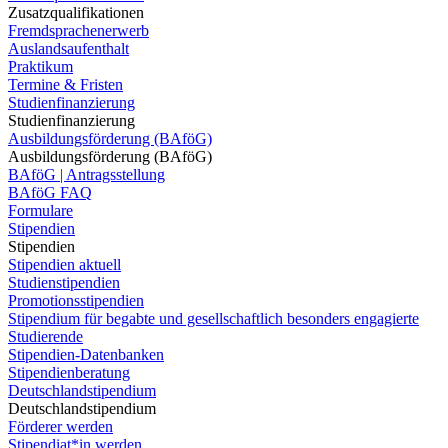
Zusatzqualifikationen
Fremdsprachenerwerb
Auslandsaufenthalt
Praktikum
Termine & Fristen
Studienfinanzierung
Studienfinanzierung
Ausbildungsförderung (BAföG)
Ausbildungsförderung (BAföG)
BAföG | Antragsstellung
BAföG FAQ
Formulare
Stipendien
Stipendien
Stipendien aktuell
Studienstipendien
Promotionsstipendien
Stipendium für begabte und gesellschaftlich besonders engagierte
Studierende
Stipendien-Datenbanken
Stipendienberatung
Deutschlandstipendium
Deutschlandstipendium
Förderer werden
Stipendiat*in werden