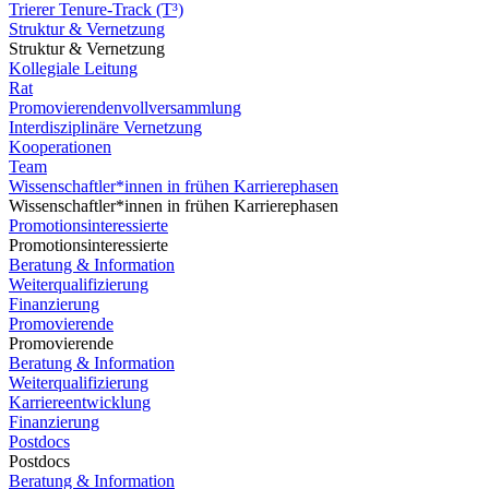
Trierer Tenure-Track (T³)
Struktur & Vernetzung
Struktur & Vernetzung
Kollegiale Leitung
Rat
Promovierendenvollversammlung
Interdisziplinäre Vernetzung
Kooperationen
Team
Wissenschaftler*innen in frühen Karrierephasen
Wissenschaftler*innen in frühen Karrierephasen
Promotionsinteressierte
Promotionsinteressierte
Beratung & Information
Weiterqualifizierung
Finanzierung
Promovierende
Promovierende
Beratung & Information
Weiterqualifizierung
Karriereentwicklung
Finanzierung
Postdocs
Postdocs
Beratung & Information