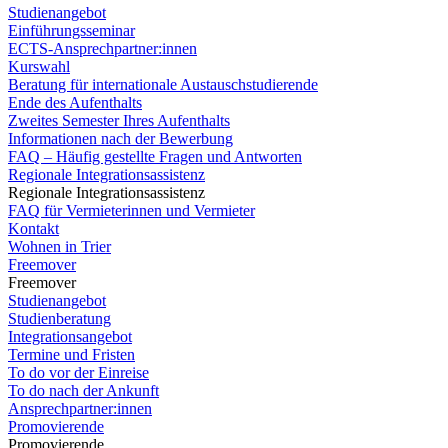
Studienangebot
Einführungsseminar
ECTS-Ansprechpartner:innen
Kurswahl
Beratung für internationale Austauschstudierende
Ende des Aufenthalts
Zweites Semester Ihres Aufenthalts
Informationen nach der Bewerbung
FAQ – Häufig gestellte Fragen und Antworten
Regionale Integrationsassistenz
Regionale Integrationsassistenz
FAQ für Vermieterinnen und Vermieter
Kontakt
Wohnen in Trier
Freemover
Freemover
Studienangebot
Studienberatung
Integrationsangebot
Termine und Fristen
To do vor der Einreise
To do nach der Ankunft
Ansprechpartner:innen
Promovierende
Promovierende