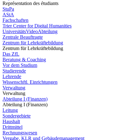
Représentation des étudiants
StuPa
AStA
Fachschaften
Trier Center for Digital Humanities
UniversitätsVideoAbteilung
Zentrale Beauftragte
Zentrum für Lehrkräftebildung
Zentrum für Lehrkräftebildung
Das ZfL
Beratung & Coaching
Vor dem Studium
Studierende
Lehrende
Wissenschftl. Einrichtungen
Verwaltung
Verwaltung
Abteilung I (Finanzen)
Abteilung I (Finanzen)
Leitung
Sondergebiete
Haushalt
Drittmittel
Rechnungswesen
Vergabe, KLR und Gebäudemanagement