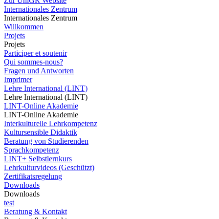
Zur UniGR Website
Internationales Zentrum
Internationales Zentrum
Willkommen
Projets
Projets
Participer et soutenir
Qui sommes-nous?
Fragen und Antworten
Imprimer
Lehre International (LINT)
Lehre International (LINT)
LINT-Online Akademie
LINT-Online Akademie
Interkulturelle Lehrkompetenz
Kultursensible Didaktik
Beratung von Studierenden
Sprachkompetenz
LINT+ Selbstlernkurs
Lehrkulturvideos (Geschützt)
Zertifikatsregelung
Downloads
Downloads
test
Beratung & Kontakt