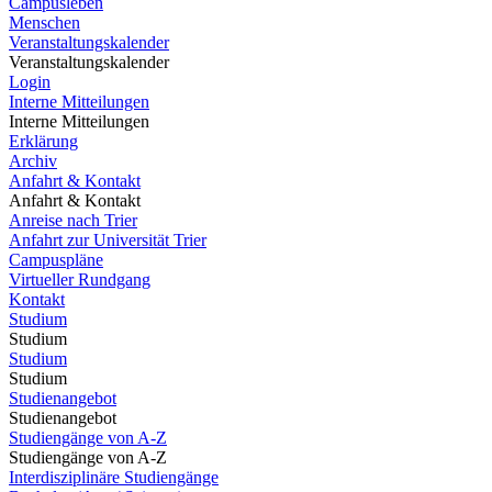
Campusleben
Menschen
Veranstaltungskalender
Veranstaltungskalender
Login
Interne Mitteilungen
Interne Mitteilungen
Erklärung
Archiv
Anfahrt & Kontakt
Anfahrt & Kontakt
Anreise nach Trier
Anfahrt zur Universität Trier
Campuspläne
Virtueller Rundgang
Kontakt
Studium
Studium
Studium
Studium
Studienangebot
Studienangebot
Studiengänge von A-Z
Studiengänge von A-Z
Interdisziplinäre Studiengänge