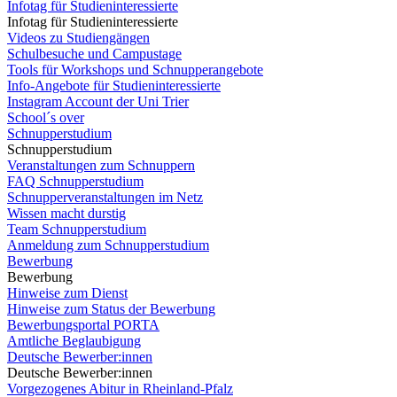
Infotag für Studieninteressierte
Infotag für Studieninteressierte
Videos zu Studiengängen
Schulbesuche und Campustage
Tools für Workshops und Schnupperangebote
Info-Angebote für Studieninteressierte
Instagram Account der Uni Trier
School´s over
Schnupperstudium
Schnupperstudium
Veranstaltungen zum Schnuppern
FAQ Schnupperstudium
Schnupperveranstaltungen im Netz
Wissen macht durstig
Team Schnupperstudium
Anmeldung zum Schnupperstudium
Bewerbung
Bewerbung
Hinweise zum Dienst
Hinweise zum Status der Bewerbung
Bewerbungsportal PORTA
Amtliche Beglaubigung
Deutsche Bewerber:innen
Deutsche Bewerber:innen
Vorgezogenes Abitur in Rheinland-Pfalz