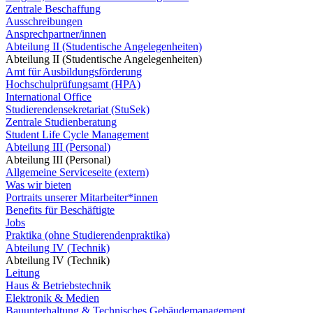
Zentrale Beschaffung
Ausschreibungen
Ansprechpartner/innen
Abteilung II (Studentische Angelegenheiten)
Abteilung II (Studentische Angelegenheiten)
Amt für Ausbildungsförderung
Hochschulprüfungsamt (HPA)
International Office
Studierendensekretariat (StuSek)
Zentrale Studienberatung
Student Life Cycle Management
Abteilung III (Personal)
Abteilung III (Personal)
Allgemeine Serviceseite (extern)
Was wir bieten
Portraits unserer Mitarbeiter*innen
Benefits für Beschäftigte
Jobs
Praktika (ohne Studierendenpraktika)
Abteilung IV (Technik)
Abteilung IV (Technik)
Leitung
Haus & Betriebstechnik
Elektronik & Medien
Bauunterhaltung & Technisches Gebäudemanagement