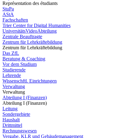
Représentation des étudiants
StuPa
AStA
Fachschaften
Trier Center for Digital Humanities
UniversitätsVideoAbteilung
Zentrale Beauftragte
Zentrum für Lehrkräftebildung
Zentrum für Lehrkräftebildung
Das ZfL
Beratung & Coaching
Vor dem Studium
Studierende
Lehrende
Wissenschftl. Einrichtungen
Verwaltung
Verwaltung
Abteilung I (Finanzen)
Abteilung I (Finanzen)
Leitung
Sondergebiete
Haushalt
Drittmittel
Rechnungswesen
Vergabe, KLR und Gebäudemanagement