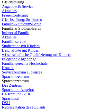
Gleichstellung
Angebote & Service
Aktuelles
Frauenförderung
Gleichstellung: Strukturen
Familie & Studium/Beruf
Familie & Studium/Beruf
Infoportal Familie
Aktuelles
Familienservice
Studierende mit Kindern
Beschäftigte mit Kindern
wissenschaftliche Qualifizierung mit Kindern
Pflegende Angehörige
Familiengerechte Hochschule
Kontakt
Servicezentrum eSciences
Sprachenzentrum
Sprachenzentrum
Das Zentrum
Sprachkurs-Angebot
UNIcert und GER
Sprachtests
DSH
Représentation des étudiants