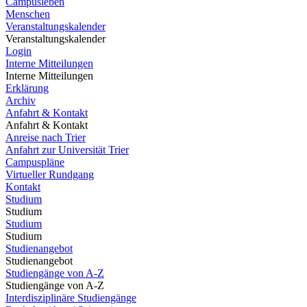
Campusleben
Menschen
Veranstaltungskalender
Veranstaltungskalender
Login
Interne Mitteilungen
Interne Mitteilungen
Erklärung
Archiv
Anfahrt & Kontakt
Anfahrt & Kontakt
Anreise nach Trier
Anfahrt zur Universität Trier
Campuspläne
Virtueller Rundgang
Kontakt
Studium
Studium
Studium
Studium
Studienangebot
Studienangebot
Studiengänge von A-Z
Studiengänge von A-Z
Interdisziplinäre Studiengänge