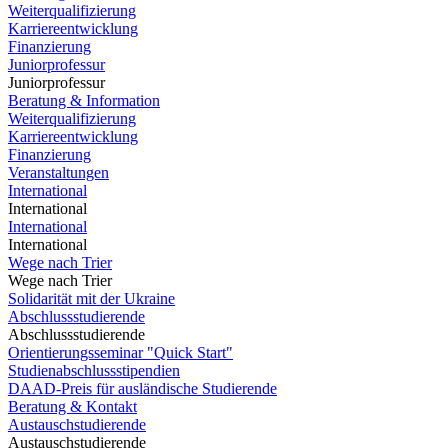
Weiterqualifizierung
Karriereentwicklung
Finanzierung
Juniorprofessur
Juniorprofessur
Beratung & Information
Weiterqualifizierung
Karriereentwicklung
Finanzierung
Veranstaltungen
International
International
International
International
Wege nach Trier
Wege nach Trier
Solidarität mit der Ukraine
Abschlussstudierende
Abschlussstudierende
Orientierungsseminar "Quick Start"
Studienabschlussstipendien
DAAD-Preis für ausländische Studierende
Beratung & Kontakt
Austauschstudierende
Austauschstudierende