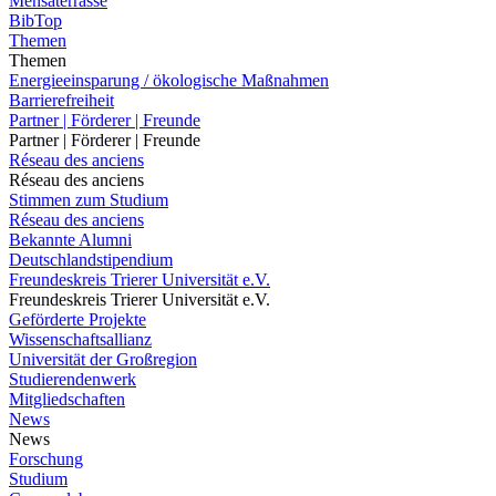
Mensaterrasse
BibTop
Themen
Themen
Energieeinsparung / ökologische Maßnahmen
Barrierefreiheit
Partner | Förderer | Freunde
Partner | Förderer | Freunde
Réseau des anciens
Réseau des anciens
Stimmen zum Studium
Réseau des anciens
Bekannte Alumni
Deutschlandstipendium
Freundeskreis Trierer Universität e.V.
Freundeskreis Trierer Universität e.V.
Geförderte Projekte
Wissenschaftsallianz
Universität der Großregion
Studierendenwerk
Mitgliedschaften
News
News
Forschung
Studium