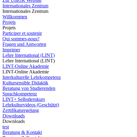
Zur UniGR Website
Internationales Zentrum
Internationales Zentrum
Willkommen
Projets
Projets
Participer et soutenir
Qui sommes-nous?
Fragen und Antworten
Imprimer
Lehre International (LINT)
Lehre International (LINT)
LINT-Online Akademie
LINT-Online Akademie
Interkulturelle Lehrkompetenz
Kultursensible Didaktik
Beratung von Studierenden
Sprachkompetenz
LINT+ Selbstlernkurs
Lehrkulturvideos (Geschützt)
Zertifikatsregelung
Downloads
Downloads
test
Beratung & Kontakt