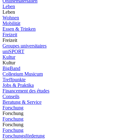
Onlinematerialien
Leben
Leben
Wohnen
Mobilität
Essen & Trinken
Freizeit
Freizeit
Groupes universitaires
uniSPORT
Kultur
Kultur
BigBand
Collegium Musicum
Treffpunkte
Jobs & Praktika
Financement des études
Conseils
Beratung & Service
Forschung
Forschung
Forschung
Forschung
Forschung
Forschungsförderung