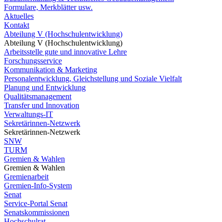
Formulare, Merkblätter usw.
Aktuelles
Kontakt
Abteilung V (Hochschulentwicklung)
Abteilung V (Hochschulentwicklung)
Arbeitsstelle gute und innovative Lehre
Forschungsservice
Kommunikation & Marketing
Personalentwicklung, Gleichstellung und Soziale Vielfalt
Planung und Entwicklung
Qualitätsmanagement
Transfer und Innovation
Verwaltungs-IT
Sekretärinnen-Netzwerk
Sekretärinnen-Netzwerk
SNW
TURM
Gremien & Wahlen
Gremien & Wahlen
Gremienarbeit
Gremien-Info-System
Senat
Service-Portal Senat
Senatskommissionen
Hochschulrat