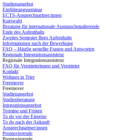
Studienangebot
Einführungsseminar
ECTS-Ansprechpartner:innen
Kurswahl
Beratung für internationale Austauschstudierende
Ende des Aufenthalts
Zweites Semester Ihres Aufenthalts
Informationen nach der Bewerbung
FAQ – Häufig gestellte Fragen und Antworten
Regionale Integrationsassistenz
Regionale Integrationsassistenz
FAQ für Vermieterinnen und Vermieter
Kontakt
Wohnen in Trier
Freemover
Freemover
Studienangebot
Studienberatung
Integrationsangebot
Termine und Fristen
To do vor der Einreise
To do nach der Ankunft
Ansprechpartner:innen
Promovierende
Promovierende