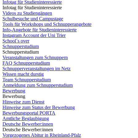
Infotag für Studieninteressierte
Infotag für Studieninteressierte
Videos zu Studiengängen
Schulbesuche und Campustage
Tools für Workshops und Schnupperangebote
Info-Angebote für Studieninteressierte
Instagram Account der Uni Trier
School´s over
Schnupperstudium
Schnupperstudium
Veranstaltungen zum Schnuppern
FAQ Schnupperstudium
Schnupperveranstaltungen im Netz
Wissen macht durstig
Team Schnupperstudium
Anmeldung zum Schnupperstudium
Bewerbung
Bewerbung
Hinweise zum Dienst
Hinweise zum Status der Bewerbung
Bewerbungsportal PORTA
Amtliche Beglaubigung
Deutsche Bewerber:innen
Deutsche Bewerber:innen
Vorgezogenes Abitur in Rheinland-Pfalz