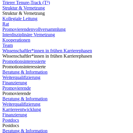
Trierer Tenure-Track (T³)
Struktur & Vernetzung
Struktur & Vernetzung
Kollegiale Leitung
Rat
Promovierendenvollversammlung
Interdisziplinäre Vernetzung
Kooperationen
Team
Wissenschaftler*innen in frühen Karrierephasen
Wissenschaftler*innen in frühen Karrierephasen
Promotionsinteressierte
Promotionsinteressierte
Beratung & Information
Weiterqualifizierung
Finanzierung
Promovierende
Promovierende
Beratung & Information
Weiterqualifizierung
Karriereentwicklung
Finanzierung
Postdocs
Postdocs
Beratung & Information