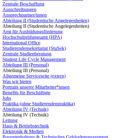
Zentrale Beschaffung
Ausschreibungen
Ansprechpartner/innen
Abteilung II (Studentische Angelegenheiten)
Abteilung II (Studentische Angelegenheiten)
Amt für Ausbildungsförderung
Hochschulprüfungsamt (HPA)
International Office
Studierendensekretariat (StuSek)
Zentrale Studienberatung
Student Life Cycle Management
Abteilung III (Personal)
Abteilung III (Personal)
Allgemeine Serviceseite (extern)
Was wir bieten
Portraits unserer Mitarbeiter*innen
Benefits für Beschäftigte
Jobs
Praktika (ohne Studierendenpraktika)
Abteilung IV (Technik)
Abteilung IV (Technik)
Leitung
Haus & Betriebstechnik
Elektronik & Medien
Bauunterhaltung & Technisches Gebäudemanagement