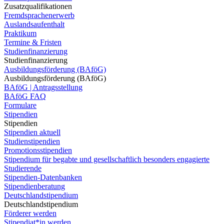
Zusatzqualifikationen
Fremdsprachenerwerb
Auslandsaufenthalt
Praktikum
Termine & Fristen
Studienfinanzierung
Studienfinanzierung
Ausbildungsförderung (BAföG)
Ausbildungsförderung (BAföG)
BAföG | Antragsstellung
BAföG FAQ
Formulare
Stipendien
Stipendien
Stipendien aktuell
Studienstipendien
Promotionsstipendien
Stipendium für begabte und gesellschaftlich besonders engagierte
Studierende
Stipendien-Datenbanken
Stipendienberatung
Deutschlandstipendium
Deutschlandstipendium
Förderer werden
Stipendiat*in werden