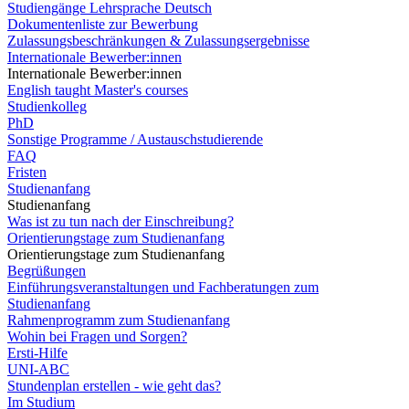
Studiengänge Lehrsprache Deutsch
Dokumentenliste zur Bewerbung
Zulassungsbeschränkungen & Zulassungsergebnisse
Internationale Bewerber:innen
Internationale Bewerber:innen
English taught Master's courses
Studienkolleg
PhD
Sonstige Programme / Austauschstudierende
FAQ
Fristen
Studienanfang
Studienanfang
Was ist zu tun nach der Einschreibung?
Orientierungstage zum Studienanfang
Orientierungstage zum Studienanfang
Begrüßungen
Einführungsveranstaltungen und Fachberatungen zum
Studienanfang
Rahmenprogramm zum Studienanfang
Wohin bei Fragen und Sorgen?
Ersti-Hilfe
UNI-ABC
Stundenplan erstellen - wie geht das?
Im Studium