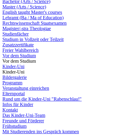
Bachelor (Arts / Science)
Master (Arts / Science)
English taught Master's courses
Lehramt (Ba / Ma of Education)
Rechtswissenschaft Staatsexamen
Magister/-stra Theologiae
Studienfächer
Studium in Vollzeit oder Teilzeit
Zusatzzertifikate
Freier Wahlbereich
Vor dem Studium
Vor dem Studium
Kinder-Uni
Kinder-Uni
Bildergalerie
Programm
Veranstaltung einreichen
Elternportal
Rund um die Kinder-Uni "Rabenschlau!"
Infos für Kinder
Kontakt
Das Kinder-Uni-Team
Freunde und Förderer
Frühstudium
Mit Studierenden ins Gespräch kommen