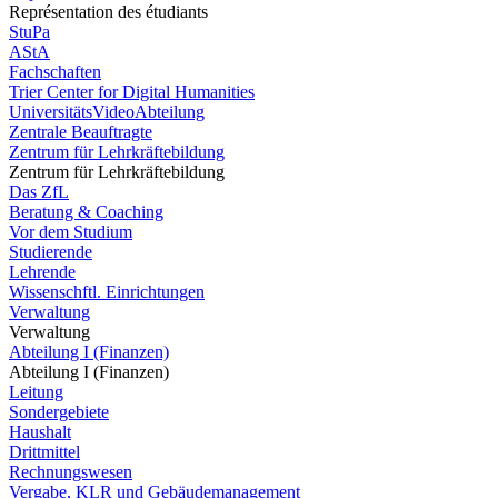
Représentation des étudiants
StuPa
AStA
Fachschaften
Trier Center for Digital Humanities
UniversitätsVideoAbteilung
Zentrale Beauftragte
Zentrum für Lehrkräftebildung
Zentrum für Lehrkräftebildung
Das ZfL
Beratung & Coaching
Vor dem Studium
Studierende
Lehrende
Wissenschftl. Einrichtungen
Verwaltung
Verwaltung
Abteilung I (Finanzen)
Abteilung I (Finanzen)
Leitung
Sondergebiete
Haushalt
Drittmittel
Rechnungswesen
Vergabe, KLR und Gebäudemanagement