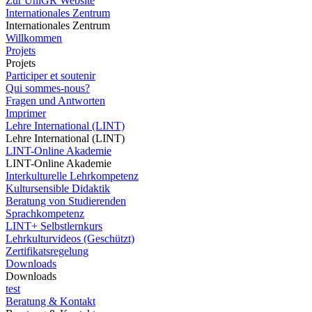
Zur UniGR Website
Internationales Zentrum
Internationales Zentrum
Willkommen
Projets
Projets
Participer et soutenir
Qui sommes-nous?
Fragen und Antworten
Imprimer
Lehre International (LINT)
Lehre International (LINT)
LINT-Online Akademie
LINT-Online Akademie
Interkulturelle Lehrkompetenz
Kultursensible Didaktik
Beratung von Studierenden
Sprachkompetenz
LINT+ Selbstlernkurs
Lehrkulturvideos (Geschützt)
Zertifikatsregelung
Downloads
Downloads
test
Beratung & Kontakt