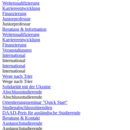
Weiterqualifizierung
Karriereentwicklung
Finanzierung
Juniorprofessur
Juniorprofessur
Beratung & Information
Weiterqualifizierung
Karriereentwicklung
Finanzierung
Veranstaltungen
International
International
International
International
Wege nach Trier
Wege nach Trier
Solidarität mit der Ukraine
Abschlussstudierende
Abschlussstudierende
Orientierungsseminar "Quick Start"
Studienabschlussstipendien
DAAD-Preis für ausländische Studierende
Beratung & Kontakt
Austauschstudierende
Austauschstudierende