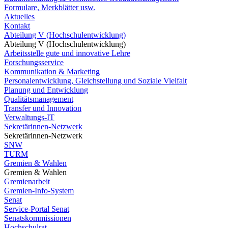
Formulare, Merkblätter usw.
Aktuelles
Kontakt
Abteilung V (Hochschulentwicklung)
Abteilung V (Hochschulentwicklung)
Arbeitsstelle gute und innovative Lehre
Forschungsservice
Kommunikation & Marketing
Personalentwicklung, Gleichstellung und Soziale Vielfalt
Planung und Entwicklung
Qualitätsmanagement
Transfer und Innovation
Verwaltungs-IT
Sekretärinnen-Netzwerk
Sekretärinnen-Netzwerk
SNW
TURM
Gremien & Wahlen
Gremien & Wahlen
Gremienarbeit
Gremien-Info-System
Senat
Service-Portal Senat
Senatskommissionen
Hochschulrat