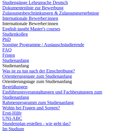
Studiengänge Lehrsprache Deutsch
Dokumentenliste zur Bewerbung
Zulassungsbeschränkungen & Zulassungsergebnisse
Internationale Bewerber:innen
Internationale Bewerber:innen
English taught Master's courses
Studienkolleg
PhD
Sonstige Programme / Austauschstudierende
FAQ
Fristen
Studienanfang
Studienanfang
Was ist zu tun nach der Einschreibung?
Orientierungstage zum Studienanfang
Orientierungstage zum Studienanfang
Begrüßungen
Einführungsveranstaltungen und Fachberatungen zum
Studienanfang
Rahmenprogramm zum Studienanfang
Wohin bei Fragen und Sorgen?
Ersti-Hilfe
UNI-ABC
Stundenplan erstellen - wie geht das?
Im Studium