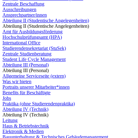
Zentrale Beschaffung
Ausschreibungen
Ansprechpartner/innen
Abteilung II (Studentische Angelegenheiten)
Abteilung II (Studentische Angelegenheiten)
Amt für Ausbildungsförderung
Hochschulprüfungsamt (HPA)
International Office
Studierendensekretariat (StuSek)
Zentrale Studienberatung
Student Life Cycle Management
Abteilung III (Personal)
Abteilung III (Personal)
Allgemeine Serviceseite (extern)
Was wir bieten
Portraits unserer Mitarbeiter*innen
Benefits für Beschäftigte
Jobs
Praktika (ohne Studierendenpraktika)
Abteilung IV (Technik)
Abteilung IV (Technik)
Leitung
Haus & Betriebstechnik
Elektronik & Medien
Bauunterhaltung & Technisches Gebäudemanagement