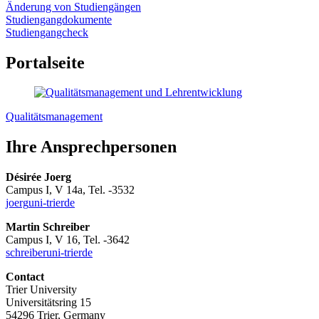
Änderung von Studiengängen
Studiengangdokumente
Studiengangcheck
Portalseite
Qualitätsmanagement
Ihre Ansprechpersonen
Désirée Joerg
Campus I, V 14a, Tel. -3532
joerg
uni-trier
de
Martin Schreiber
Campus I, V 16, Tel. -3642
schreiber
uni-trier
de
Contact
Trier University
Universitätsring 15
54296 Trier, Germany