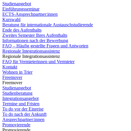
Studienangebot
Einführungsseminar
ECTS-Ansprechpartner:innen
Kurswahl
Beratung für internationale Austauschstudierende
Ende des Aufenthalts
Zweites Semester Ihres Aufenthalts
Informationen nach der Bewerbung
FAQ – Häufig gestellte Fragen und Antworten
Regionale Integrationsassistenz
Regionale Integrationsassistenz
FAQ für Vermieterinnen und Vermieter
Kontakt
Wohnen in Trier
Freemover
Freemover
Studienangebot
Studienberatung
Integrationsangebot
Termine und Fristen
To do vor der Einreise
To do nach der Ankunft
Ansprechpartner:innen
Promovierende
Promovierende