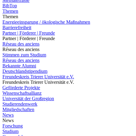
Mensaterrasse
BibTop
Themen
Themen
Energieeinsparung / ökologische Maßnahmen
Barrierefreiheit
Partner | Förderer | Freunde
Partner | Förderer | Freunde
Réseau des anciens
Réseau des anciens
Stimmen zum Studium
Réseau des anciens
Bekannte Alumni
Deutschlandstipendium
Freundeskreis Trierer Universität e.V.
Freundeskreis Trierer Universität e.V.
Geförderte Projekte
Wissenschaftsallianz
Universität der Großregion
Studierendenwerk
Mitgliedschaften
News
News
Forschung
Studium