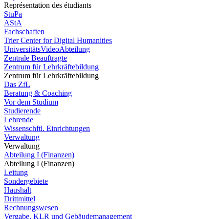
Représentation des étudiants
StuPa
AStA
Fachschaften
Trier Center for Digital Humanities
UniversitätsVideoAbteilung
Zentrale Beauftragte
Zentrum für Lehrkräftebildung
Zentrum für Lehrkräftebildung
Das ZfL
Beratung & Coaching
Vor dem Studium
Studierende
Lehrende
Wissenschftl. Einrichtungen
Verwaltung
Verwaltung
Abteilung I (Finanzen)
Abteilung I (Finanzen)
Leitung
Sondergebiete
Haushalt
Drittmittel
Rechnungswesen
Vergabe, KLR und Gebäudemanagement