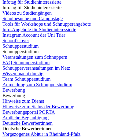
Infotag für Studieninteressierte
Infotag für Studieninteressierte
Videos zu Studiengängen
Schulbesuche und Campustage
Tools für Workshops und Schnupperangebote
Info-Angebote für Studieninteressierte
Instagram Account der Uni Trier
School´s over
Schnupperstudium
Schnupperstudium
Veranstaltungen zum Schnuppern
FAQ Schnupperstudium
Schnupperveranstaltungen im Netz
Wissen macht durstig
Team Schnupperstudium
Anmeldung zum Schnupperstudium
Bewerbung
Bewerbung
Hinweise zum Dienst
Hinweise zum Status der Bewerbung
Bewerbungsportal PORTA
Amtliche Beglaubigung
Deutsche Bewerber:innen
Deutsche Bewerber:innen
Vorgezogenes Abitur in Rheinland-Pfalz