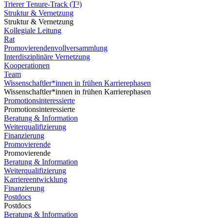
Trierer Tenure-Track (T³)
Struktur & Vernetzung
Struktur & Vernetzung
Kollegiale Leitung
Rat
Promovierendenvollversammlung
Interdisziplinäre Vernetzung
Kooperationen
Team
Wissenschaftler*innen in frühen Karrierephasen
Wissenschaftler*innen in frühen Karrierephasen
Promotionsinteressierte
Promotionsinteressierte
Beratung & Information
Weiterqualifizierung
Finanzierung
Promovierende
Promovierende
Beratung & Information
Weiterqualifizierung
Karriereentwicklung
Finanzierung
Postdocs
Postdocs
Beratung & Information