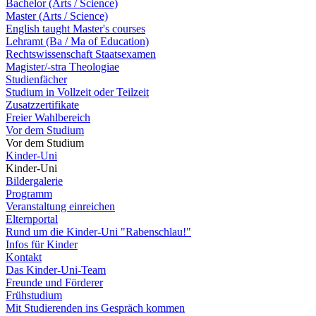
Bachelor (Arts / Science)
Master (Arts / Science)
English taught Master's courses
Lehramt (Ba / Ma of Education)
Rechtswissenschaft Staatsexamen
Magister/-stra Theologiae
Studienfächer
Studium in Vollzeit oder Teilzeit
Zusatzzertifikate
Freier Wahlbereich
Vor dem Studium
Vor dem Studium
Kinder-Uni
Kinder-Uni
Bildergalerie
Programm
Veranstaltung einreichen
Elternportal
Rund um die Kinder-Uni "Rabenschlau!"
Infos für Kinder
Kontakt
Das Kinder-Uni-Team
Freunde und Förderer
Frühstudium
Mit Studierenden ins Gespräch kommen