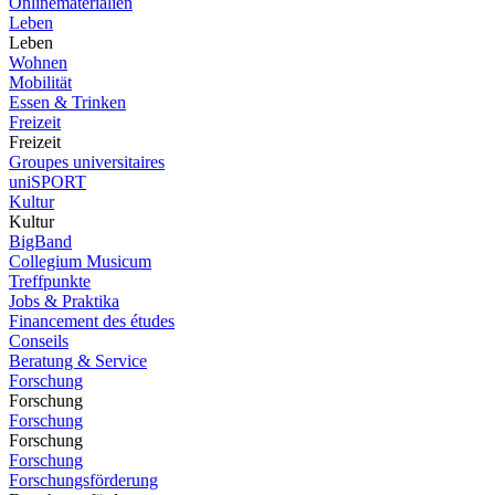
Onlinematerialien
Leben
Leben
Wohnen
Mobilität
Essen & Trinken
Freizeit
Freizeit
Groupes universitaires
uniSPORT
Kultur
Kultur
BigBand
Collegium Musicum
Treffpunkte
Jobs & Praktika
Financement des études
Conseils
Beratung & Service
Forschung
Forschung
Forschung
Forschung
Forschung
Forschungsförderung