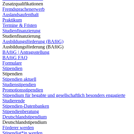
Zusatzqualifikationen
Fremdsprachenerwerb
Auslandsaufenthalt
Praktikum
Termine & Fristen
Studienfinanzierung
Studienfinanzierung
Ausbildungsförderung (BAföG)
Ausbildungsförderung (BAföG)
BAföG | Antragsstellung
BAföG FAQ
Formulare
Stipendien
Stipendien
Stipendien aktuell
Studienstipendien
Promotionsstipendien
Stipendium für begabte und gesellschaftlich besonders engagierte
Studierende
Stipendien-Datenbanken
Stipendienberatung
Deutschlandstipendium
Deutschlandstipendium
Förderer werden
Stipendiat*in werden