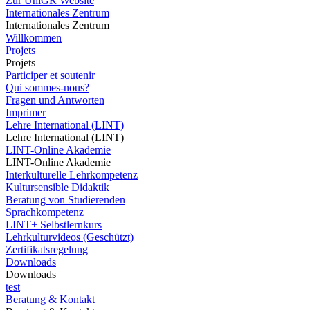
Zur UniGR Website
Internationales Zentrum
Internationales Zentrum
Willkommen
Projets
Projets
Participer et soutenir
Qui sommes-nous?
Fragen und Antworten
Imprimer
Lehre International (LINT)
Lehre International (LINT)
LINT-Online Akademie
LINT-Online Akademie
Interkulturelle Lehrkompetenz
Kultursensible Didaktik
Beratung von Studierenden
Sprachkompetenz
LINT+ Selbstlernkurs
Lehrkulturvideos (Geschützt)
Zertifikatsregelung
Downloads
Downloads
test
Beratung & Kontakt