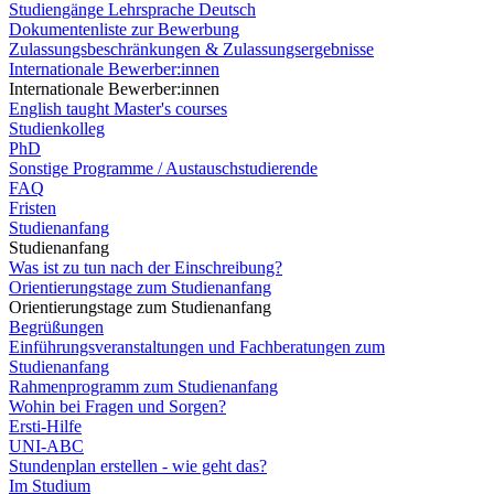
Studiengänge Lehrsprache Deutsch
Dokumentenliste zur Bewerbung
Zulassungsbeschränkungen & Zulassungsergebnisse
Internationale Bewerber:innen
Internationale Bewerber:innen
English taught Master's courses
Studienkolleg
PhD
Sonstige Programme / Austauschstudierende
FAQ
Fristen
Studienanfang
Studienanfang
Was ist zu tun nach der Einschreibung?
Orientierungstage zum Studienanfang
Orientierungstage zum Studienanfang
Begrüßungen
Einführungsveranstaltungen und Fachberatungen zum
Studienanfang
Rahmenprogramm zum Studienanfang
Wohin bei Fragen und Sorgen?
Ersti-Hilfe
UNI-ABC
Stundenplan erstellen - wie geht das?
Im Studium