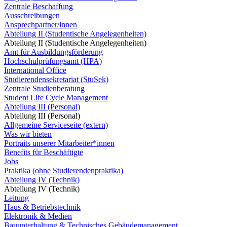
Zentrale Beschaffung
Ausschreibungen
Ansprechpartner/innen
Abteilung II (Studentische Angelegenheiten)
Abteilung II (Studentische Angelegenheiten)
Amt für Ausbildungsförderung
Hochschulprüfungsamt (HPA)
International Office
Studierendensekretariat (StuSek)
Zentrale Studienberatung
Student Life Cycle Management
Abteilung III (Personal)
Abteilung III (Personal)
Allgemeine Serviceseite (extern)
Was wir bieten
Portraits unserer Mitarbeiter*innen
Benefits für Beschäftigte
Jobs
Praktika (ohne Studierendenpraktika)
Abteilung IV (Technik)
Abteilung IV (Technik)
Leitung
Haus & Betriebstechnik
Elektronik & Medien
Bauunterhaltung & Technisches Gebäudemanagement