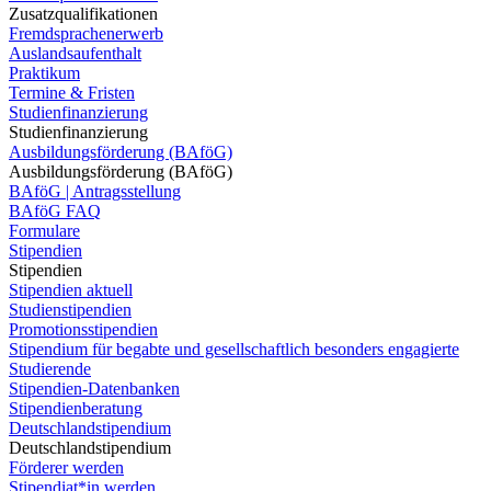
Zusatzqualifikationen
Fremdsprachenerwerb
Auslandsaufenthalt
Praktikum
Termine & Fristen
Studienfinanzierung
Studienfinanzierung
Ausbildungsförderung (BAföG)
Ausbildungsförderung (BAföG)
BAföG | Antragsstellung
BAföG FAQ
Formulare
Stipendien
Stipendien
Stipendien aktuell
Studienstipendien
Promotionsstipendien
Stipendium für begabte und gesellschaftlich besonders engagierte
Studierende
Stipendien-Datenbanken
Stipendienberatung
Deutschlandstipendium
Deutschlandstipendium
Förderer werden
Stipendiat*in werden