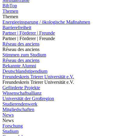
Mensaterrasse
BibTop
Themen
Themen
Energieeinsparung / ökologische Maßnahmen
Barrierefreiheit
Partner | Förderer | Freunde
Partner | Förderer | Freunde
Réseau des anciens
Réseau des anciens
Stimmen zum Studium
Réseau des anciens
Bekannte Alumni
Deutschlandstipendium
Freundeskreis Trierer Universität e.V.
Freundeskreis Trierer Universität e.V.
Geförderte Projekte
Wissenschaftsallianz
Universität der Großregion
Studierendenwerk
Mitgliedschaften
News
News
Forschung
Studium