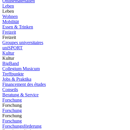
Onlinematerialien
Leben
Leben
Wohnen
Mobilität
Essen & Trinken
Freizeit
Freizeit
Groupes universitaires
uniSPORT
Kultur
Kultur
BigBand
Collegium Musicum
Treffpunkte
Jobs & Praktika
Financement des études
Conseils
Beratung & Service
Forschung
Forschung
Forschung
Forschung
Forschung
Forschungsförderung