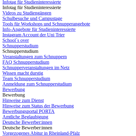
Infotag für Studieninteressierte
Infotag für Studieninteressierte
Videos zu Studiengängen
Schulbesuche und Campustage
Tools für Workshops und Schnupperangebote
Info-Angebote für Studieninteressierte
Instagram Account der Uni Trier
School´s over
Schnupperstudium
Schnupperstudium
Veranstaltungen zum Schnuppern
FAQ Schnupperstudium
Schnupperveranstaltungen im Netz
Wissen macht durstig
Team Schnupperstudium
Anmeldung zum Schnupperstudium
Bewerbung
Bewerbung
Hinweise zum Dienst
Hinweise zum Status der Bewerbung
Bewerbungsportal PORTA
Amtliche Beglaubigung
Deutsche Bewerber:innen
Deutsche Bewerber:innen
Vorgezogenes Abitur in Rheinland-Pfalz