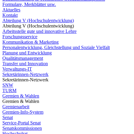
Formulare, Merkblätter usw.
Aktuelles
Kontakt
Abteilung V (Hochschulentwicklung)
Abteilung V (Hochschulentwicklung)
Arbeitsstelle gute und innovative Lehre
Forschungsservice
Kommunikation & Marketing
Personalentwicklung, Gleichstellung und Soziale Vielfalt
Planung und Entwicklung
Qualitätsmanagement
Transfer und Innovation
Verwaltungs-IT
Sekretärinnen-Netzwerk
Sekretärinnen-Netzwerk
SNW
TURM
Gremien & Wahlen
Gremien & Wahlen
Gremienarbeit
Gremien-Info-System
Senat
Service-Portal Senat
Senatskommissionen
Hochschulrat