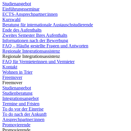
Studienangebot
Einführungsseminar
ECTS-Ansprechpartner:innen
Kurswahl
Beratung für internationale Austauschstudierende
Ende des Aufenthalts
Zweites Semester Ihres Aufenthalts
Informationen nach der Bewerbung
FAQ – Häufig gestellte Fragen und Antworten
Regionale Integrationsassistenz
Regionale Integrationsassistenz
FAQ für Vermieterinnen und Vermieter
Kontakt
Wohnen in Trier
Freemover
Freemover
Studienangebot
Studienberatung
Integrationsangebot
Termine und Fristen
To do vor der Einreise
To do nach der Ankunft
Ansprechpartner:innen
Promovierende
Promovierende