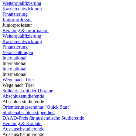
Weiterqualifizierung
Karriereentwicklung
Finanzierung
Juniorprofessur
Juniorprofessur
Beratung & Information
Weiterqualifizierung
Karriereentwicklung
Finanzierung
Veranstaltungen
International
International
International
International
Wege nach Trier
Wege nach Trier
Solidarität mit der Ukraine
Abschlussstudierende
Abschlussstudierende
Orientierungsseminar "Quick Start"
Studienabschlussstipendien
DAAD-Preis für ausländische Studierende
Beratung & Kontakt
Austauschstudierende
Austauschstudierende