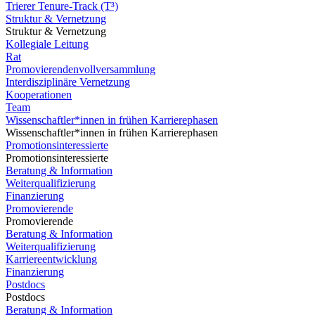
Trierer Tenure-Track (T³)
Struktur & Vernetzung
Struktur & Vernetzung
Kollegiale Leitung
Rat
Promovierendenvollversammlung
Interdisziplinäre Vernetzung
Kooperationen
Team
Wissenschaftler*innen in frühen Karrierephasen
Wissenschaftler*innen in frühen Karrierephasen
Promotionsinteressierte
Promotionsinteressierte
Beratung & Information
Weiterqualifizierung
Finanzierung
Promovierende
Promovierende
Beratung & Information
Weiterqualifizierung
Karriereentwicklung
Finanzierung
Postdocs
Postdocs
Beratung & Information