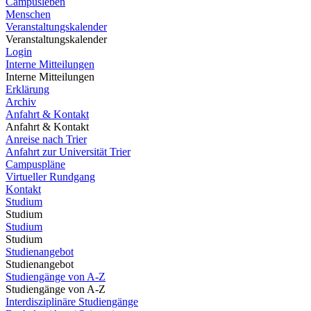
Campusleben
Menschen
Veranstaltungskalender
Veranstaltungskalender
Login
Interne Mitteilungen
Interne Mitteilungen
Erklärung
Archiv
Anfahrt & Kontakt
Anfahrt & Kontakt
Anreise nach Trier
Anfahrt zur Universität Trier
Campuspläne
Virtueller Rundgang
Kontakt
Studium
Studium
Studium
Studium
Studienangebot
Studienangebot
Studiengänge von A-Z
Studiengänge von A-Z
Interdisziplinäre Studiengänge