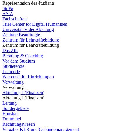
Représentation des étudiants
StuPa
AStA
Fachschaften
Trier Center for Digital Humanities
UniversitätsVideoAbteilung
Zentrale Beauftragte
Zentrum für Lehrkräftebildung
Zentrum für Lehrkräftebildung
Das ZfL
Beratung & Coaching
Vor dem Studium
Studierende
Lehrende
Wissenschftl. Einrichtungen
Verwaltung
Verwaltung
Abteilung I (Finanzen)
Abteilung I (Finanzen)
Leitung
Sondergebiete
Haushalt
Drittmittel
Rechnungswesen
Vergabe, KLR und Gebäudemanagement