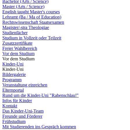
Bachelor (Arts / Science)
Master (Arts / Science)
English taught Master's courses
Lehramt (Ba / Ma of Education)
Rechtswissenschaft Staatsexamen
Magister/-stra Theologiae
Studienfächer
Studium in Vollzeit oder Teilzeit
Zusatzzertifikate
Freier Wahlbereich
Vor dem Studium
Vor dem Studium
Kinder-Uni
Kinder-Uni
Bildergalerie
Programm
Veranstaltung einreichen
Elternportal
Rund um die Kinder-Uni "Rabenschlau!"
Infos für Kinder
Kontakt
Das Kinder-Uni-Team
Freunde und Förderer
Frühstudium
Mit Studierenden ins Gespräch kommen