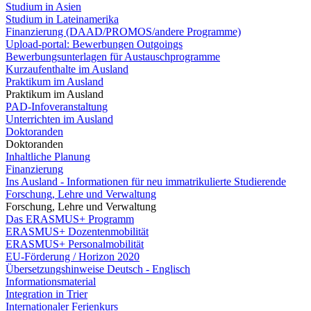
Studium in Asien
Studium in Lateinamerika
Finanzierung (DAAD/PROMOS/andere Programme)
Upload-portal: Bewerbungen Outgoings
Bewerbungsunterlagen für Austauschprogramme
Kurzaufenthalte im Ausland
Praktikum im Ausland
Praktikum im Ausland
PAD-Infoveranstaltung
Unterrichten im Ausland
Doktoranden
Doktoranden
Inhaltliche Planung
Finanzierung
Ins Ausland - Informationen für neu immatrikulierte Studierende
Forschung, Lehre und Verwaltung
Forschung, Lehre und Verwaltung
Das ERASMUS+ Programm
ERASMUS+ Dozentenmobilität
ERASMUS+ Personalmobilität
EU-Förderung / Horizon 2020
Übersetzungshinweise Deutsch - Englisch
Informationsmaterial
Integration in Trier
Internationaler Ferienkurs