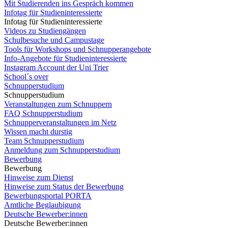
Mit Studierenden ins Gespräch kommen
Infotag für Studieninteressierte
Infotag für Studieninteressierte
Videos zu Studiengängen
Schulbesuche und Campustage
Tools für Workshops und Schnupperangebote
Info-Angebote für Studieninteressierte
Instagram Account der Uni Trier
School´s over
Schnupperstudium
Schnupperstudium
Veranstaltungen zum Schnuppern
FAQ Schnupperstudium
Schnupperveranstaltungen im Netz
Wissen macht durstig
Team Schnupperstudium
Anmeldung zum Schnupperstudium
Bewerbung
Bewerbung
Hinweise zum Dienst
Hinweise zum Status der Bewerbung
Bewerbungsportal PORTA
Amtliche Beglaubigung
Deutsche Bewerber:innen
Deutsche Bewerber:innen