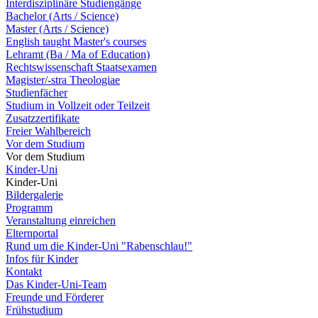
Interdisziplinäre Studiengänge
Bachelor (Arts / Science)
Master (Arts / Science)
English taught Master's courses
Lehramt (Ba / Ma of Education)
Rechtswissenschaft Staatsexamen
Magister/-stra Theologiae
Studienfächer
Studium in Vollzeit oder Teilzeit
Zusatzzertifikate
Freier Wahlbereich
Vor dem Studium
Vor dem Studium
Kinder-Uni
Kinder-Uni
Bildergalerie
Programm
Veranstaltung einreichen
Elternportal
Rund um die Kinder-Uni "Rabenschlau!"
Infos für Kinder
Kontakt
Das Kinder-Uni-Team
Freunde und Förderer
Frühstudium