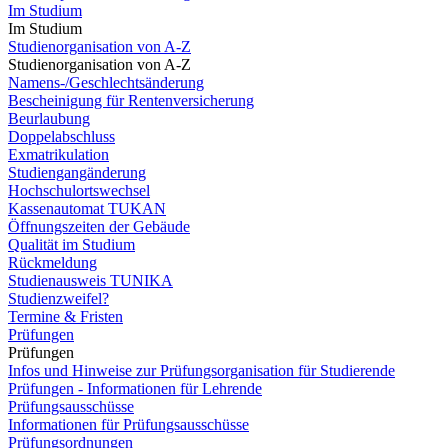
Im Studium
Im Studium
Studienorganisation von A-Z
Studienorganisation von A-Z
Namens-/Geschlechtsänderung
Bescheinigung für Rentenversicherung
Beurlaubung
Doppelabschluss
Exmatrikulation
Studiengangänderung
Hochschulortswechsel
Kassenautomat TUKAN
Öffnungszeiten der Gebäude
Qualität im Studium
Rückmeldung
Studienausweis TUNIKA
Studienzweifel?
Termine & Fristen
Prüfungen
Prüfungen
Infos und Hinweise zur Prüfungsorganisation für Studierende
Prüfungen - Informationen für Lehrende
Prüfungsausschüsse
Informationen für Prüfungsausschüsse
Prüfungsordnungen