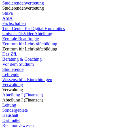
Studierendenvertretung
Studierendenvertretung
StuPa
AStA
Fachschaften
Trier Center for Digital Humanities
UniversitätsVideoAbteilung
Zentrale Beauftragte
Zentrum für Lehrkräftebildung
Zentrum für Lehrkräftebildung
Das ZfL
Beratung & Coaching
Vor dem Studium
Studierende
Lehrende
Wissenschftl. Einrichtungen
Verwaltung
Verwaltung
Abteilung I (Finanzen)
Abteilung I (Finanzen)
Leitung
Sondergebiete
Haushalt
Drittmittel
Rechnungswesen