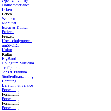
Open University
Onlinematerialien
Leben
Leben
Wohnen
Mobilität
Essen & Trinken
Freizeit
Freizeit
Hochschulgruppen
uniSPORT
Kultur
Kultur
BigBand
Collegium Musicum
Treffpunkte
Jobs & Praktika
Studienfinanzierung
Beratung
Beratung & Service
Forschung
Forschung
Forschung
Forschung
Forschung