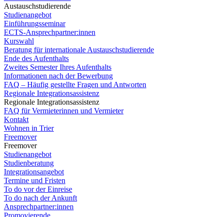
Austauschstudierende
Studienangebot
Einführungsseminar
ECTS-Ansprechpartner:innen
Kurswahl
Beratung für internationale Austauschstudierende
Ende des Aufenthalts
Zweites Semester Ihres Aufenthalts
Informationen nach der Bewerbung
FAQ – Häufig gestellte Fragen und Antworten
Regionale Integrationsassistenz
Regionale Integrationsassistenz
FAQ für Vermieterinnen und Vermieter
Kontakt
Wohnen in Trier
Freemover
Freemover
Studienangebot
Studienberatung
Integrationsangebot
Termine und Fristen
To do vor der Einreise
To do nach der Ankunft
Ansprechpartner:innen
Promovierende