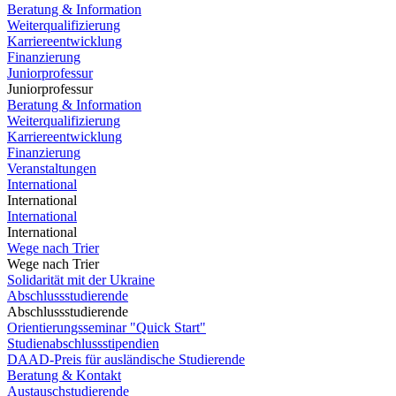
Beratung & Information
Weiterqualifizierung
Karriereentwicklung
Finanzierung
Juniorprofessur
Juniorprofessur
Beratung & Information
Weiterqualifizierung
Karriereentwicklung
Finanzierung
Veranstaltungen
International
International
International
International
Wege nach Trier
Wege nach Trier
Solidarität mit der Ukraine
Abschlussstudierende
Abschlussstudierende
Orientierungsseminar "Quick Start"
Studienabschlussstipendien
DAAD-Preis für ausländische Studierende
Beratung & Kontakt
Austauschstudierende