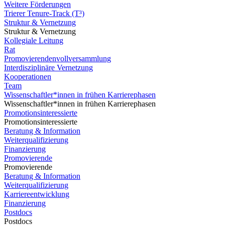
Weitere Förderungen
Trierer Tenure-Track (T³)
Struktur & Vernetzung
Struktur & Vernetzung
Kollegiale Leitung
Rat
Promovierendenvollversammlung
Interdisziplinäre Vernetzung
Kooperationen
Team
Wissenschaftler*innen in frühen Karrierephasen
Wissenschaftler*innen in frühen Karrierephasen
Promotionsinteressierte
Promotionsinteressierte
Beratung & Information
Weiterqualifizierung
Finanzierung
Promovierende
Promovierende
Beratung & Information
Weiterqualifizierung
Karriereentwicklung
Finanzierung
Postdocs
Postdocs