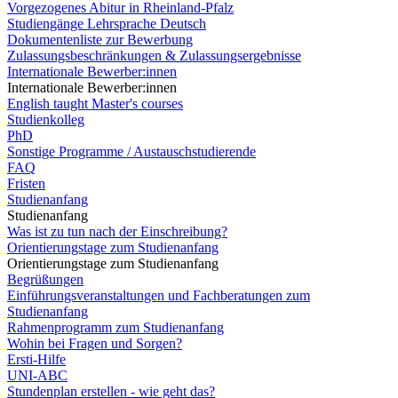
Vorgezogenes Abitur in Rheinland-Pfalz
Studiengänge Lehrsprache Deutsch
Dokumentenliste zur Bewerbung
Zulassungsbeschränkungen & Zulassungsergebnisse
Internationale Bewerber:innen
Internationale Bewerber:innen
English taught Master's courses
Studienkolleg
PhD
Sonstige Programme / Austauschstudierende
FAQ
Fristen
Studienanfang
Studienanfang
Was ist zu tun nach der Einschreibung?
Orientierungstage zum Studienanfang
Orientierungstage zum Studienanfang
Begrüßungen
Einführungsveranstaltungen und Fachberatungen zum
Studienanfang
Rahmenprogramm zum Studienanfang
Wohin bei Fragen und Sorgen?
Ersti-Hilfe
UNI-ABC
Stundenplan erstellen - wie geht das?