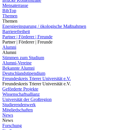
Brücke Kohlenstraße
Mensaterrasse
BibTop
Themen
Themen
Energieeinsparung / ökologische Maßnahmen
Barrierefreiheit
Partner | Förderer | Freunde
Partner | Förderer | Freunde
Alumni
Alumni
Stimmen zum Studium
Alumni-Vereine
Bekannte Alumni
Deutschlandstipendium
Freundeskreis Trierer Universität e.V.
Freundeskreis Trierer Universität e.V.
Geförderte Projekte
Wissenschaftsallianz
Universität der Großregion
Studierendenwerk
Mitgliedschaften
News
News
Forschung