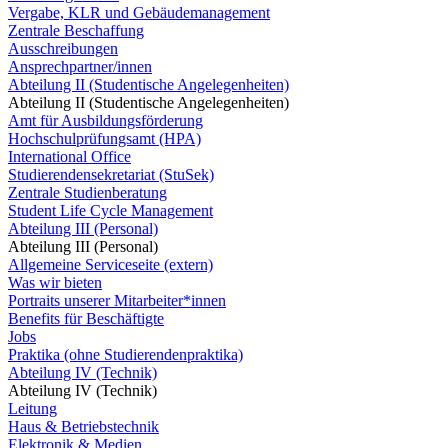
Vergabe, KLR und Gebäudemanagement
Zentrale Beschaffung
Ausschreibungen
Ansprechpartner/innen
Abteilung II (Studentische Angelegenheiten)
Abteilung II (Studentische Angelegenheiten)
Amt für Ausbildungsförderung
Hochschulprüfungsamt (HPA)
International Office
Studierendensekretariat (StuSek)
Zentrale Studienberatung
Student Life Cycle Management
Abteilung III (Personal)
Abteilung III (Personal)
Allgemeine Serviceseite (extern)
Was wir bieten
Portraits unserer Mitarbeiter*innen
Benefits für Beschäftigte
Jobs
Praktika (ohne Studierendenpraktika)
Abteilung IV (Technik)
Abteilung IV (Technik)
Leitung
Haus & Betriebstechnik
Elektronik & Medien