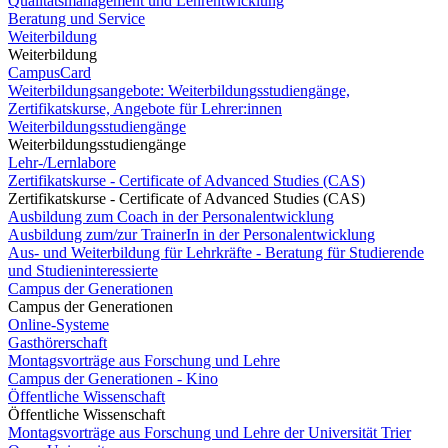
Qualitätsmanagement und Lehrentwicklung
Beratung und Service
Weiterbildung
Weiterbildung
CampusCard
Weiterbildungsangebote: Weiterbildungsstudiengänge,
Zertifikatskurse, Angebote für Lehrer:innen
Weiterbildungsstudiengänge
Weiterbildungsstudiengänge
Lehr-/Lernlabore
Zertifikatskurse - Certificate of Advanced Studies (CAS)
Zertifikatskurse - Certificate of Advanced Studies (CAS)
Ausbildung zum Coach in der Personalentwicklung
Ausbildung zum/zur TrainerIn in der Personalentwicklung
Aus- und Weiterbildung für Lehrkräfte - Beratung für Studierende
und Studieninteressierte
Campus der Generationen
Campus der Generationen
Online-Systeme
Gasthörerschaft
Montagsvorträge aus Forschung und Lehre
Campus der Generationen - Kino
Öffentliche Wissenschaft
Öffentliche Wissenschaft
Montagsvorträge aus Forschung und Lehre der Universität Trier