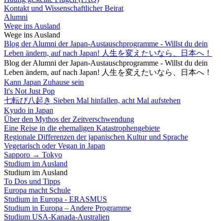
Kontakt und Wissenschaftlicher Beirat
Alumni
Wege ins Ausland
Wege ins Ausland
Blog der Alumni der Japan-Austauschprogramme - Willst du dein
Leben ändern, auf nach Japan! 人生を変えたいなら、日本へ！
Blog der Alumni der Japan-Austauschprogramme - Willst du dein
Leben ändern, auf nach Japan! 人生を変えたいなら、日本へ！
Kann Japan Zuhause sein
It's Not Just Pop
七転び八起き Sieben Mal hinfallen, acht Mal aufstehen
Kyudo in Japan
Über den Mythos der Zeitverschwendung
Eine Reise in die ehemaligen Katastrophengebiete
Regionale Differenzen der japanischen Kultur und Sprache
Vegetarisch oder Vegan in Japan
Sapporo → Tokyo
Studium im Ausland
Studium im Ausland
To Dos und Tipps
Europa macht Schule
Studium in Europa - ERASMUS
Studium in Europa – Andere Programme
Studium USA-Kanada-Australien