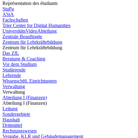
Représentation des étudiants
StuPa
AStA
Fachschaften
Trier Center for Digital Humanities
UniversitätsVideoAbteilung
Zentrale Beauftragte
Zentrum für Lehrkräftebildung
Zentrum für Lehrkräftebildung
Das ZfL
Beratung & Coaching
Vor dem Studium
Studierende
Lehrende
Wissenschftl. Einrichtungen
Verwaltung
Verwaltung
Abteilung I (Finanzen)
Abteilung I (Finanzen)
Leitung
Sondergebiete
Haushalt
Drittmittel
Rechnungswesen
Vergabe, KLR und Gebäudemanagement