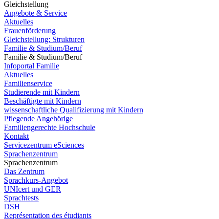
Gleichstellung
Angebote & Service
Aktuelles
Frauenförderung
Gleichstellung: Strukturen
Familie & Studium/Beruf
Familie & Studium/Beruf
Infoportal Familie
Aktuelles
Familienservice
Studierende mit Kindern
Beschäftigte mit Kindern
wissenschaftliche Qualifizierung mit Kindern
Pflegende Angehörige
Familiengerechte Hochschule
Kontakt
Servicezentrum eSciences
Sprachenzentrum
Sprachenzentrum
Das Zentrum
Sprachkurs-Angebot
UNIcert und GER
Sprachtests
DSH
Représentation des étudiants