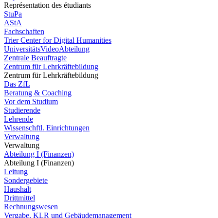
Représentation des étudiants
StuPa
AStA
Fachschaften
Trier Center for Digital Humanities
UniversitätsVideoAbteilung
Zentrale Beauftragte
Zentrum für Lehrkräftebildung
Zentrum für Lehrkräftebildung
Das ZfL
Beratung & Coaching
Vor dem Studium
Studierende
Lehrende
Wissenschftl. Einrichtungen
Verwaltung
Verwaltung
Abteilung I (Finanzen)
Abteilung I (Finanzen)
Leitung
Sondergebiete
Haushalt
Drittmittel
Rechnungswesen
Vergabe, KLR und Gebäudemanagement