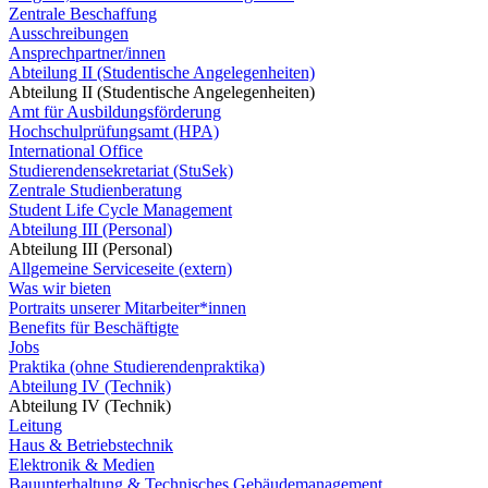
Zentrale Beschaffung
Ausschreibungen
Ansprechpartner/innen
Abteilung II (Studentische Angelegenheiten)
Abteilung II (Studentische Angelegenheiten)
Amt für Ausbildungsförderung
Hochschulprüfungsamt (HPA)
International Office
Studierendensekretariat (StuSek)
Zentrale Studienberatung
Student Life Cycle Management
Abteilung III (Personal)
Abteilung III (Personal)
Allgemeine Serviceseite (extern)
Was wir bieten
Portraits unserer Mitarbeiter*innen
Benefits für Beschäftigte
Jobs
Praktika (ohne Studierendenpraktika)
Abteilung IV (Technik)
Abteilung IV (Technik)
Leitung
Haus & Betriebstechnik
Elektronik & Medien
Bauunterhaltung & Technisches Gebäudemanagement