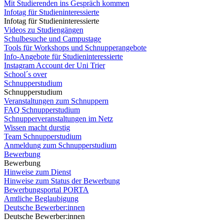
Mit Studierenden ins Gespräch kommen
Infotag für Studieninteressierte
Infotag für Studieninteressierte
Videos zu Studiengängen
Schulbesuche und Campustage
Tools für Workshops und Schnupperangebote
Info-Angebote für Studieninteressierte
Instagram Account der Uni Trier
School´s over
Schnupperstudium
Schnupperstudium
Veranstaltungen zum Schnuppern
FAQ Schnupperstudium
Schnupperveranstaltungen im Netz
Wissen macht durstig
Team Schnupperstudium
Anmeldung zum Schnupperstudium
Bewerbung
Bewerbung
Hinweise zum Dienst
Hinweise zum Status der Bewerbung
Bewerbungsportal PORTA
Amtliche Beglaubigung
Deutsche Bewerber:innen
Deutsche Bewerber:innen