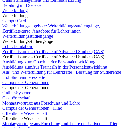
Qualitätsmanagement und Lehrentwicklung
Beratung und Service
Weiterbildung
Weiterbildung
CampusCard
Weiterbildungsangebote: Weiterbildungsstudiengänge,
Zertifikatskurse, Angebote für Lehrer:innen
Weiterbildungsstudiengänge
Weiterbildungsstudiengänge
Lehr-/Lernlabore
Zertifikatskurse - Certificate of Advanced Studies (CAS)
Zertifikatskurse - Certificate of Advanced Studies (CAS)
Ausbildung zum Coach in der Personalentwicklung
Ausbildung zum/zur TrainerIn in der Personalentwicklung
Aus- und Weiterbildung für Lehrkräfte - Beratung für Studierende
und Studieninteressierte
Campus der Generationen
Campus der Generationen
Online-Systeme
Gasthörerschaft
Montagsvorträge aus Forschung und Lehre
Campus der Generationen - Kino
Öffentliche Wissenschaft
Öffentliche Wissenschaft
Montagsvorträge aus Forschung und Lehre der Universität Trier