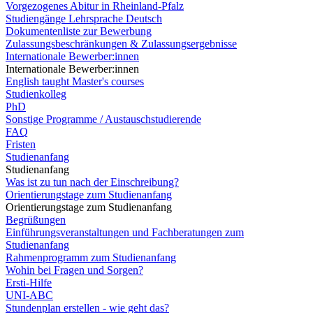
Vorgezogenes Abitur in Rheinland-Pfalz
Studiengänge Lehrsprache Deutsch
Dokumentenliste zur Bewerbung
Zulassungsbeschränkungen & Zulassungsergebnisse
Internationale Bewerber:innen
Internationale Bewerber:innen
English taught Master's courses
Studienkolleg
PhD
Sonstige Programme / Austauschstudierende
FAQ
Fristen
Studienanfang
Studienanfang
Was ist zu tun nach der Einschreibung?
Orientierungstage zum Studienanfang
Orientierungstage zum Studienanfang
Begrüßungen
Einführungsveranstaltungen und Fachberatungen zum
Studienanfang
Rahmenprogramm zum Studienanfang
Wohin bei Fragen und Sorgen?
Ersti-Hilfe
UNI-ABC
Stundenplan erstellen - wie geht das?