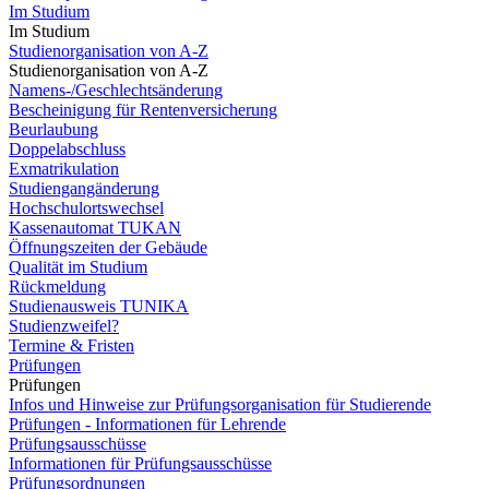
Im Studium
Im Studium
Studienorganisation von A-Z
Studienorganisation von A-Z
Namens-/Geschlechtsänderung
Bescheinigung für Rentenversicherung
Beurlaubung
Doppelabschluss
Exmatrikulation
Studiengangänderung
Hochschulortswechsel
Kassenautomat TUKAN
Öffnungszeiten der Gebäude
Qualität im Studium
Rückmeldung
Studienausweis TUNIKA
Studienzweifel?
Termine & Fristen
Prüfungen
Prüfungen
Infos und Hinweise zur Prüfungsorganisation für Studierende
Prüfungen - Informationen für Lehrende
Prüfungsausschüsse
Informationen für Prüfungsausschüsse
Prüfungsordnungen