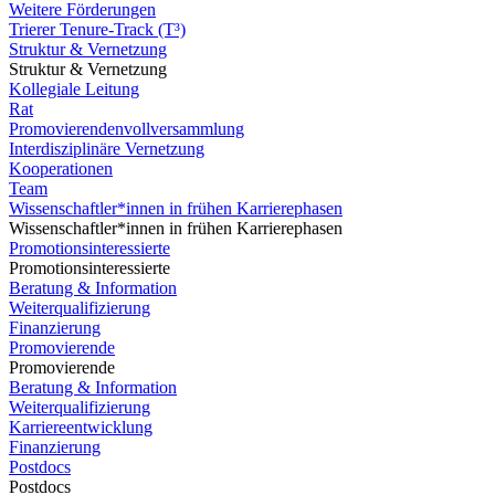
Weitere Förderungen
Trierer Tenure-Track (T³)
Struktur & Vernetzung
Struktur & Vernetzung
Kollegiale Leitung
Rat
Promovierendenvollversammlung
Interdisziplinäre Vernetzung
Kooperationen
Team
Wissenschaftler*innen in frühen Karrierephasen
Wissenschaftler*innen in frühen Karrierephasen
Promotionsinteressierte
Promotionsinteressierte
Beratung & Information
Weiterqualifizierung
Finanzierung
Promovierende
Promovierende
Beratung & Information
Weiterqualifizierung
Karriereentwicklung
Finanzierung
Postdocs
Postdocs