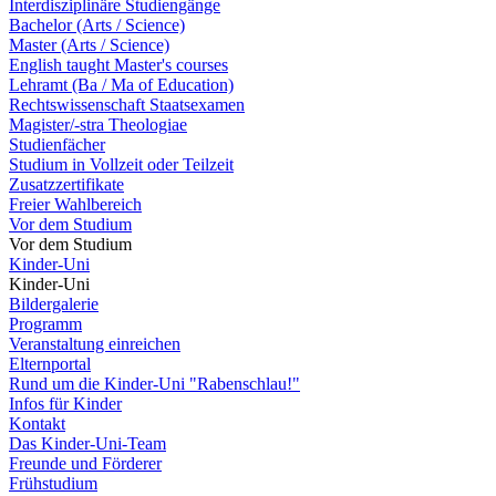
Interdisziplinäre Studiengänge
Bachelor (Arts / Science)
Master (Arts / Science)
English taught Master's courses
Lehramt (Ba / Ma of Education)
Rechtswissenschaft Staatsexamen
Magister/-stra Theologiae
Studienfächer
Studium in Vollzeit oder Teilzeit
Zusatzzertifikate
Freier Wahlbereich
Vor dem Studium
Vor dem Studium
Kinder-Uni
Kinder-Uni
Bildergalerie
Programm
Veranstaltung einreichen
Elternportal
Rund um die Kinder-Uni "Rabenschlau!"
Infos für Kinder
Kontakt
Das Kinder-Uni-Team
Freunde und Förderer
Frühstudium