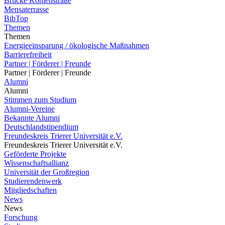
Brücke Kohlenstraße
Mensaterrasse
BibTop
Themen
Themen
Energieeinsparung / ökologische Maßnahmen
Barrierefreiheit
Partner | Förderer | Freunde
Partner | Förderer | Freunde
Alumni
Alumni
Stimmen zum Studium
Alumni-Vereine
Bekannte Alumni
Deutschlandstipendium
Freundeskreis Trierer Universität e.V.
Freundeskreis Trierer Universität e.V.
Geförderte Projekte
Wissenschaftsallianz
Universität der Großregion
Studierendenwerk
Mitgliedschaften
News
News
Forschung