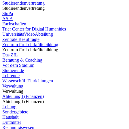
Studierendenvertretung
Studierendenvertretung
StuPa
AStA
Fachschaften
Trier Center for Digital Humanities
UniversitätsVideoAbteilung
Zentrale Beauftragte
Zentrum für Lehrkräftebildung
Zentrum für Lehrkräftebildung
Das ZfL
Beratung & Coaching
Vor dem Studium
Studierende
Lehrende
Wissenschftl. Einrichtungen
Verwaltung
Verwaltung
Abteilung I (Finanzen)
Abteilung I (Finanzen)
Leitung
Sondergebiete
Haushalt
Drittmittel
Rechnungswesen