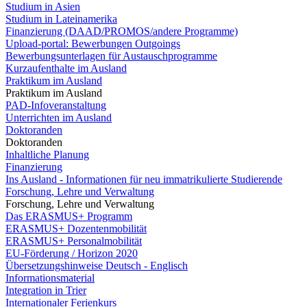
Studium in Asien
Studium in Lateinamerika
Finanzierung (DAAD/PROMOS/andere Programme)
Upload-portal: Bewerbungen Outgoings
Bewerbungsunterlagen für Austauschprogramme
Kurzaufenthalte im Ausland
Praktikum im Ausland
Praktikum im Ausland
PAD-Infoveranstaltung
Unterrichten im Ausland
Doktoranden
Doktoranden
Inhaltliche Planung
Finanzierung
Ins Ausland - Informationen für neu immatrikulierte Studierende
Forschung, Lehre und Verwaltung
Forschung, Lehre und Verwaltung
Das ERASMUS+ Programm
ERASMUS+ Dozentenmobilität
ERASMUS+ Personalmobilität
EU-Förderung / Horizon 2020
Übersetzungshinweise Deutsch - Englisch
Informationsmaterial
Integration in Trier
Internationaler Ferienkurs