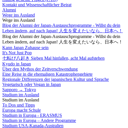
Kontakt und Wissenschaftlicher Beirat
Alumni
Wege ins Ausland
Wege ins Ausland
Blog der Alumni der Japan-Austauschprogramme - Willst du dein
Leben ändern, auf nach Japan! 人生を変えたいなら、日本へ！
Blog der Alumni der Japan-Austauschprogramme - Willst du dein
Leben ändern, auf nach Japan! 人生を変えたいなら、日本へ！
Kann Japan Zuhause sein
It's Not Just Pop
七転び八起き Sieben Mal hinfallen, acht Mal aufstehen
Kyudo in Japan
Über den Mythos der Zeitverschwendung
Eine Reise in die ehemaligen Katastrophengebiete
Regionale Differenzen der japanischen Kultur und Sprache
Vegetarisch oder Vegan in Japan
Sapporo → Tokyo
Studium im Ausland
Studium im Ausland
To Dos und Tipps
Europa macht Schule
Studium in Europa - ERASMUS
Studium in Europa – Andere Programme
Studium USA-Kanada-Australien