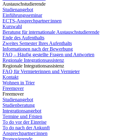
Austauschstudierende
Studienangebot
Einführungsseminar
ECTS-Ansprechpartner:innen
Kurswahl
Beratung für internationale Austauschstudierende
Ende des Aufenthalts
Zweites Semester Ihres Aufenthalts
Informationen nach der Bewerbung
FAQ – Häufig gestellte Fragen und Antworten
Regionale Integrationsassistenz
Regionale Integrationsassistenz
FAQ für Vermieterinnen und Vermieter
Kontakt
Wohnen in Trier
Freemover
Freemover
Studienangebot
Studienberatung
Integrationsangebot
Termine und Fristen
To do vor der Einreise
To do nach der Ankunft
Ansprechpartner:innen
Promovierende