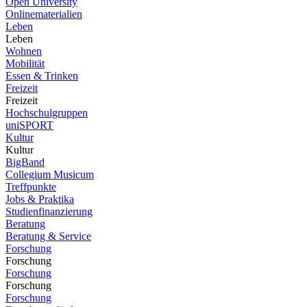
Open University
Onlinematerialien
Leben
Leben
Wohnen
Mobilität
Essen & Trinken
Freizeit
Freizeit
Hochschulgruppen
uniSPORT
Kultur
Kultur
BigBand
Collegium Musicum
Treffpunkte
Jobs & Praktika
Studienfinanzierung
Beratung
Beratung & Service
Forschung
Forschung
Forschung
Forschung
Forschung