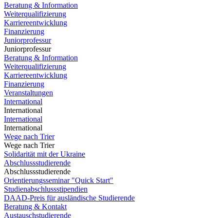
Beratung & Information
Weiterqualifizierung
Karriereentwicklung
Finanzierung
Juniorprofessur
Juniorprofessur
Beratung & Information
Weiterqualifizierung
Karriereentwicklung
Finanzierung
Veranstaltungen
International
International
International
International
Wege nach Trier
Wege nach Trier
Solidarität mit der Ukraine
Abschlussstudierende
Abschlussstudierende
Orientierungsseminar "Quick Start"
Studienabschlussstipendien
DAAD-Preis für ausländische Studierende
Beratung & Kontakt
Austauschstudierende