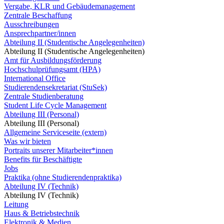
Vergabe, KLR und Gebäudemanagement
Zentrale Beschaffung
Ausschreibungen
Ansprechpartner/innen
Abteilung II (Studentische Angelegenheiten)
Abteilung II (Studentische Angelegenheiten)
Amt für Ausbildungsförderung
Hochschulprüfungsamt (HPA)
International Office
Studierendensekretariat (StuSek)
Zentrale Studienberatung
Student Life Cycle Management
Abteilung III (Personal)
Abteilung III (Personal)
Allgemeine Serviceseite (extern)
Was wir bieten
Portraits unserer Mitarbeiter*innen
Benefits für Beschäftigte
Jobs
Praktika (ohne Studierendenpraktika)
Abteilung IV (Technik)
Abteilung IV (Technik)
Leitung
Haus & Betriebstechnik
Elektronik & Medien