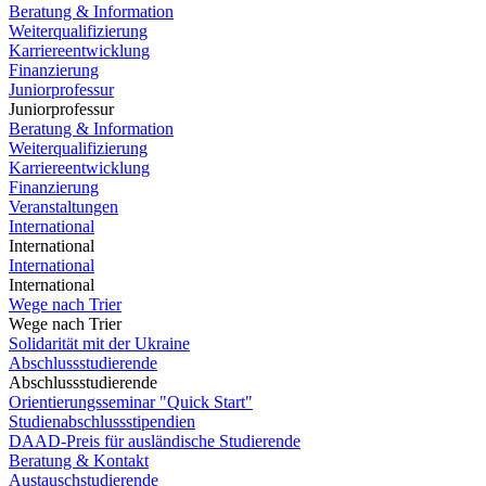
Beratung & Information
Weiterqualifizierung
Karriereentwicklung
Finanzierung
Juniorprofessur
Juniorprofessur
Beratung & Information
Weiterqualifizierung
Karriereentwicklung
Finanzierung
Veranstaltungen
International
International
International
International
Wege nach Trier
Wege nach Trier
Solidarität mit der Ukraine
Abschlussstudierende
Abschlussstudierende
Orientierungsseminar "Quick Start"
Studienabschlussstipendien
DAAD-Preis für ausländische Studierende
Beratung & Kontakt
Austauschstudierende