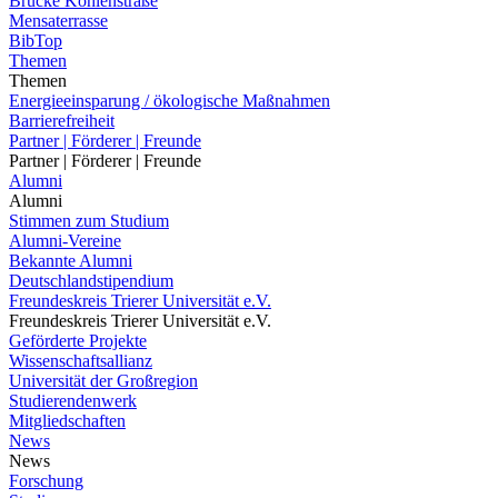
Brücke Kohlenstraße
Mensaterrasse
BibTop
Themen
Themen
Energieeinsparung / ökologische Maßnahmen
Barrierefreiheit
Partner | Förderer | Freunde
Partner | Förderer | Freunde
Alumni
Alumni
Stimmen zum Studium
Alumni-Vereine
Bekannte Alumni
Deutschlandstipendium
Freundeskreis Trierer Universität e.V.
Freundeskreis Trierer Universität e.V.
Geförderte Projekte
Wissenschaftsallianz
Universität der Großregion
Studierendenwerk
Mitgliedschaften
News
News
Forschung