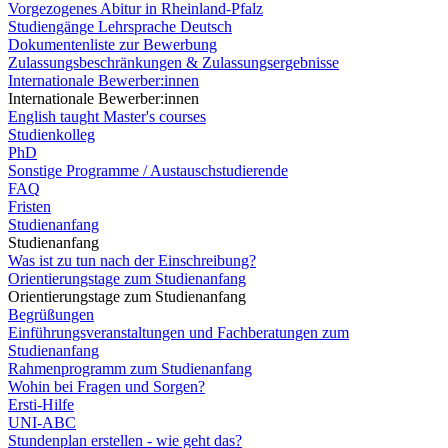
Vorgezogenes Abitur in Rheinland-Pfalz
Studiengänge Lehrsprache Deutsch
Dokumentenliste zur Bewerbung
Zulassungsbeschränkungen & Zulassungsergebnisse
Internationale Bewerber:innen
Internationale Bewerber:innen
English taught Master's courses
Studienkolleg
PhD
Sonstige Programme / Austauschstudierende
FAQ
Fristen
Studienanfang
Studienanfang
Was ist zu tun nach der Einschreibung?
Orientierungstage zum Studienanfang
Orientierungstage zum Studienanfang
Begrüßungen
Einführungsveranstaltungen und Fachberatungen zum
Studienanfang
Rahmenprogramm zum Studienanfang
Wohin bei Fragen und Sorgen?
Ersti-Hilfe
UNI-ABC
Stundenplan erstellen - wie geht das?