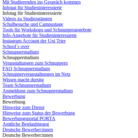
Mit Studierenden ins Gespräch kommen
Infotag für Studieninteressierte
Infotag für Studieninteressierte
Videos zu Studiengängen
Schulbesuche und Campustage
Tools für Workshops und Schnupperangebote
Info-Angebote für Studieninteressierte
Instagram Account der Uni Trier
School´s over
Schnupperstudium
Schnupperstudium
Veranstaltungen zum Schnuppern
FAQ Schnupperstudium
Schnupperveranstaltungen im Netz
Wissen macht durstig
Team Schnupperstudium
Anmeldung zum Schnupperstudium
Bewerbung
Bewerbung
Hinweise zum Dienst
Hinweise zum Status der Bewerbung
Bewerbungsportal PORTA
Amtliche Beglaubigung
Deutsche Bewerber:innen
Deutsche Bewerber:innen