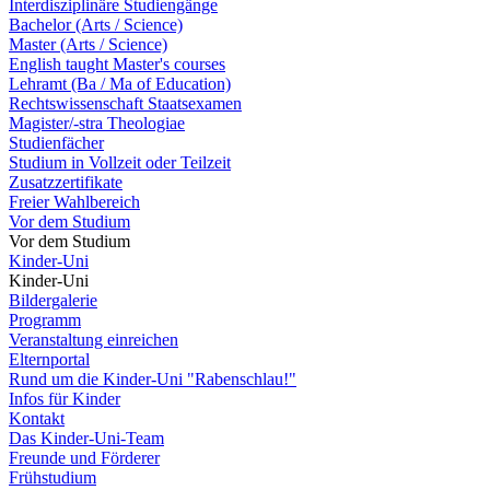
Interdisziplinäre Studiengänge
Bachelor (Arts / Science)
Master (Arts / Science)
English taught Master's courses
Lehramt (Ba / Ma of Education)
Rechtswissenschaft Staatsexamen
Magister/-stra Theologiae
Studienfächer
Studium in Vollzeit oder Teilzeit
Zusatzzertifikate
Freier Wahlbereich
Vor dem Studium
Vor dem Studium
Kinder-Uni
Kinder-Uni
Bildergalerie
Programm
Veranstaltung einreichen
Elternportal
Rund um die Kinder-Uni "Rabenschlau!"
Infos für Kinder
Kontakt
Das Kinder-Uni-Team
Freunde und Förderer
Frühstudium