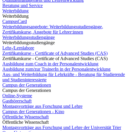
Qualitätsmanagement und Lehrentwicklung
Beratung und Service
Weiterbildung
Weiterbildung
CampusCard
Weiterbildungsangebote: Weiterbildungsstudiengänge,
Zertifikatskurse, Angebote für Lehrer:innen
Weiterbildungsstudiengänge
Weiterbildungsstudiengänge
Lehr-/Lernlabore
Zertifikatskurse - Certificate of Advanced Studies (CAS)
Zertifikatskurse - Certificate of Advanced Studies (CAS)
Ausbildung zum Coach in der Personalentwicklung
Ausbildung zum/zur TrainerIn in der Personalentwicklung
Aus- und Weiterbildung für Lehrkräfte - Beratung für Studierende
und Studieninteressierte
Campus der Generationen
Campus der Generationen
Online-Systeme
Gasthörerschaft
Montagsvorträge aus Forschung und Lehre
Campus der Generationen - Kino
Öffentliche Wissenschaft
Öffentliche Wissenschaft
Montagsvorträge aus Forschung und Lehre der Universität Trier