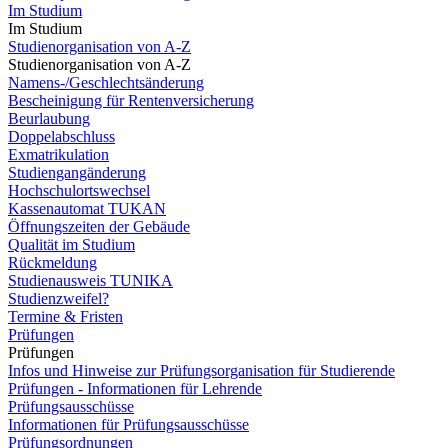
Im Studium
Im Studium
Studienorganisation von A-Z
Studienorganisation von A-Z
Namens-/Geschlechtsänderung
Bescheinigung für Rentenversicherung
Beurlaubung
Doppelabschluss
Exmatrikulation
Studiengangänderung
Hochschulortswechsel
Kassenautomat TUKAN
Öffnungszeiten der Gebäude
Qualität im Studium
Rückmeldung
Studienausweis TUNIKA
Studienzweifel?
Termine & Fristen
Prüfungen
Prüfungen
Infos und Hinweise zur Prüfungsorganisation für Studierende
Prüfungen - Informationen für Lehrende
Prüfungsausschüsse
Informationen für Prüfungsausschüsse
Prüfungsordnungen