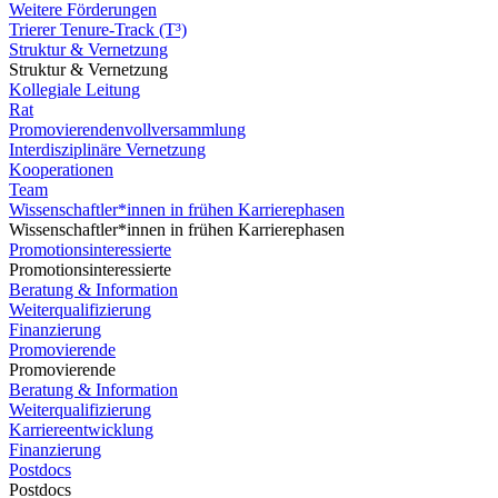
Weitere Förderungen
Trierer Tenure-Track (T³)
Struktur & Vernetzung
Struktur & Vernetzung
Kollegiale Leitung
Rat
Promovierendenvollversammlung
Interdisziplinäre Vernetzung
Kooperationen
Team
Wissenschaftler*innen in frühen Karrierephasen
Wissenschaftler*innen in frühen Karrierephasen
Promotionsinteressierte
Promotionsinteressierte
Beratung & Information
Weiterqualifizierung
Finanzierung
Promovierende
Promovierende
Beratung & Information
Weiterqualifizierung
Karriereentwicklung
Finanzierung
Postdocs
Postdocs