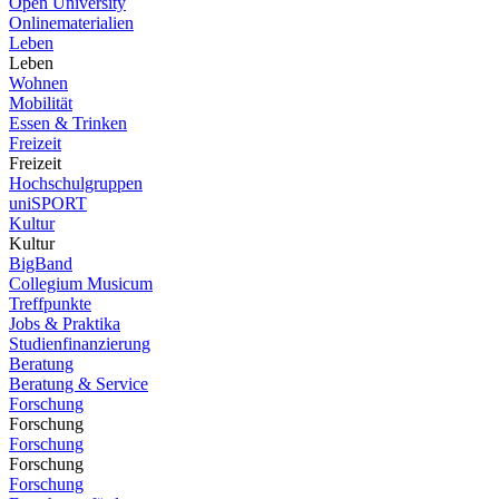
Open University
Onlinematerialien
Leben
Leben
Wohnen
Mobilität
Essen & Trinken
Freizeit
Freizeit
Hochschulgruppen
uniSPORT
Kultur
Kultur
BigBand
Collegium Musicum
Treffpunkte
Jobs & Praktika
Studienfinanzierung
Beratung
Beratung & Service
Forschung
Forschung
Forschung
Forschung
Forschung