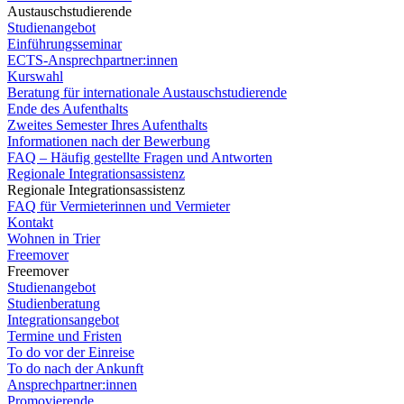
Austauschstudierende
Studienangebot
Einführungsseminar
ECTS-Ansprechpartner:innen
Kurswahl
Beratung für internationale Austauschstudierende
Ende des Aufenthalts
Zweites Semester Ihres Aufenthalts
Informationen nach der Bewerbung
FAQ – Häufig gestellte Fragen und Antworten
Regionale Integrationsassistenz
Regionale Integrationsassistenz
FAQ für Vermieterinnen und Vermieter
Kontakt
Wohnen in Trier
Freemover
Freemover
Studienangebot
Studienberatung
Integrationsangebot
Termine und Fristen
To do vor der Einreise
To do nach der Ankunft
Ansprechpartner:innen
Promovierende