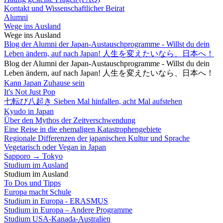
Kontakt und Wissenschaftlicher Beirat
Alumni
Wege ins Ausland
Wege ins Ausland
Blog der Alumni der Japan-Austauschprogramme - Willst du dein
Leben ändern, auf nach Japan! 人生を変えたいなら、日本へ！
Blog der Alumni der Japan-Austauschprogramme - Willst du dein
Leben ändern, auf nach Japan! 人生を変えたいなら、日本へ！
Kann Japan Zuhause sein
It's Not Just Pop
七転び八起き Sieben Mal hinfallen, acht Mal aufstehen
Kyudo in Japan
Über den Mythos der Zeitverschwendung
Eine Reise in die ehemaligen Katastrophengebiete
Regionale Differenzen der japanischen Kultur und Sprache
Vegetarisch oder Vegan in Japan
Sapporo → Tokyo
Studium im Ausland
Studium im Ausland
To Dos und Tipps
Europa macht Schule
Studium in Europa - ERASMUS
Studium in Europa – Andere Programme
Studium USA-Kanada-Australien