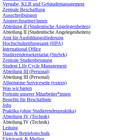
Vergabe, KLR und Gebäudemanagement
Zentrale Beschaffung
Ausschreibungen
Ansprechpartner/innen
Abteilung II (Studentische Angelegenheiten)
Abteilung II (Studentische Angelegenheiten)
Amt für Ausbildungsförderung
Hochschulprüfungsamt (HPA)
International Office
Studierendensekretariat (StuSek)
Zentrale Studienberatung
Student Life Cycle Management
Abteilung III (Personal)
Abteilung III (Personal)
Allgemeine Serviceseite (extern)
Was wir bieten
Portraits unserer Mitarbeiter*innen
Benefits für Beschäftigte
Jobs
Praktika (ohne Studierendenpraktika)
Abteilung IV (Technik)
Abteilung IV (Technik)
Leitung
Haus & Betriebstechnik
Elektronik & Medien