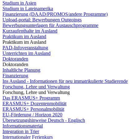
Studium in Asien
Studium in Lateinamerika
Finanzierung (DAAD/PROMOS/andere Programme)
Upload-portal: Bewerbungen Outgoings
Bewerbungsunterlagen für Austauschprogramme
Kurzaufenthalte im Ausland
Praktikum im Ausland
Praktikum im Ausland
PAD-Infoveranstaltung
Unterrichten im Ausland
Doktoranden
Doktoranden
Inhaltliche Planung
Finanzierung
Ins Ausland - Informationen für neu immatrikulierte Studierende
Forschung, Lehre und Verwaltung
Forschung, Lehre und Verwaltung
Das ERASMUS+ Programm
ERASMUS+ Dozentenmobilität
ERASMUS+ Personalmobilität
EU-Förderung / Horizon 2020
Übersetzungshinweise Deutsch - Englisch
Informationsmaterial
Integration in Trier
Internationaler Ferienkurs