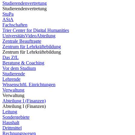
Studierendenvertretung
Studierendenvertretung
StuPa
AStA
Fachschaften
Trier Center for Digital Humanities
UniversitätsVideoAbteilung
Zentrale Beauftragte
Zentrum für Lehrkräftebildung
Zentrum für Lehrkräftebildung
Das ZfL
Beratung & Coaching
Vor dem Studium
Studierende
Lehrende
Wissenschftl. Einrichtungen
Verwaltung
Verwaltung
Abteilung I (Finanzen)
Abteilung I (Finanzen)
Leitung
Sondergebiete
Haushalt
Drittmittel
Rechnungswesen