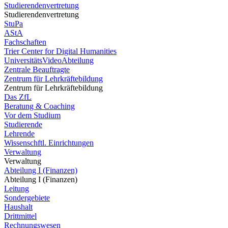
Studierendenvertretung
Studierendenvertretung
StuPa
AStA
Fachschaften
Trier Center for Digital Humanities
UniversitätsVideoAbteilung
Zentrale Beauftragte
Zentrum für Lehrkräftebildung
Zentrum für Lehrkräftebildung
Das ZfL
Beratung & Coaching
Vor dem Studium
Studierende
Lehrende
Wissenschftl. Einrichtungen
Verwaltung
Verwaltung
Abteilung I (Finanzen)
Abteilung I (Finanzen)
Leitung
Sondergebiete
Haushalt
Drittmittel
Rechnungswesen