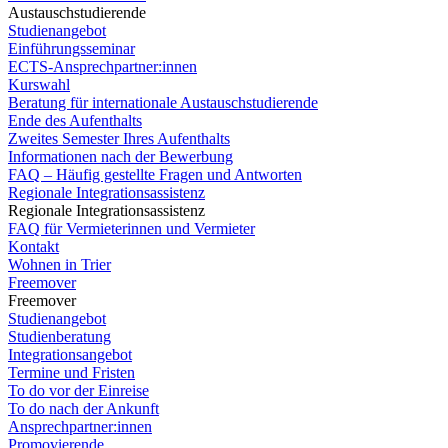
Austauschstudierende
Studienangebot
Einführungsseminar
ECTS-Ansprechpartner:innen
Kurswahl
Beratung für internationale Austauschstudierende
Ende des Aufenthalts
Zweites Semester Ihres Aufenthalts
Informationen nach der Bewerbung
FAQ – Häufig gestellte Fragen und Antworten
Regionale Integrationsassistenz
Regionale Integrationsassistenz
FAQ für Vermieterinnen und Vermieter
Kontakt
Wohnen in Trier
Freemover
Freemover
Studienangebot
Studienberatung
Integrationsangebot
Termine und Fristen
To do vor der Einreise
To do nach der Ankunft
Ansprechpartner:innen
Promovierende