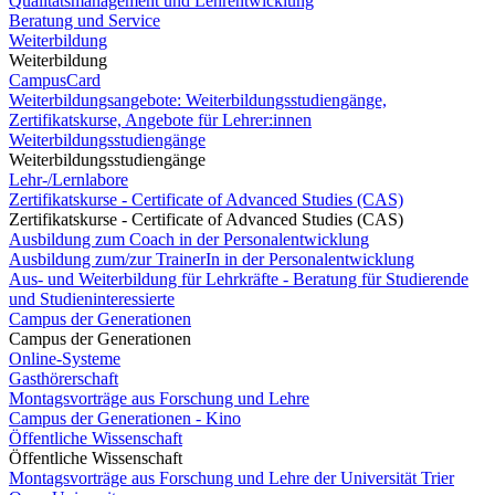
Qualitätsmanagement und Lehrentwicklung
Beratung und Service
Weiterbildung
Weiterbildung
CampusCard
Weiterbildungsangebote: Weiterbildungsstudiengänge,
Zertifikatskurse, Angebote für Lehrer:innen
Weiterbildungsstudiengänge
Weiterbildungsstudiengänge
Lehr-/Lernlabore
Zertifikatskurse - Certificate of Advanced Studies (CAS)
Zertifikatskurse - Certificate of Advanced Studies (CAS)
Ausbildung zum Coach in der Personalentwicklung
Ausbildung zum/zur TrainerIn in der Personalentwicklung
Aus- und Weiterbildung für Lehrkräfte - Beratung für Studierende
und Studieninteressierte
Campus der Generationen
Campus der Generationen
Online-Systeme
Gasthörerschaft
Montagsvorträge aus Forschung und Lehre
Campus der Generationen - Kino
Öffentliche Wissenschaft
Öffentliche Wissenschaft
Montagsvorträge aus Forschung und Lehre der Universität Trier