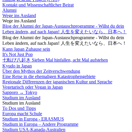
Kontakt und Wissenschaftlicher Beirat
Alumni
Wege ins Ausland
Wege ins Ausland
Blog der Alumni der Japan-Austauschprogramme - Willst du dein
Leben ändern, auf nach Japan! 人生を変えたいなら、日本へ！
Blog der Alumni der Japan-Austauschprogramme - Willst du dein
Leben ändern, auf nach Japan! 人生を変えたいなら、日本へ！
Kann Japan Zuhause sein
It's Not Just Pop
七転び八起き Sieben Mal hinfallen, acht Mal aufstehen
Kyudo in Japan
Über den Mythos der Zeitverschwendung
Eine Reise in die ehemaligen Katastrophengebiete
Regionale Differenzen der japanischen Kultur und Sprache
Vegetarisch oder Vegan in Japan
Sapporo → Tokyo
Studium im Ausland
Studium im Ausland
To Dos und Tipps
Europa macht Schule
Studium in Europa - ERASMUS
Studium in Europa – Andere Programme
Studium USA-Kanada-Australien