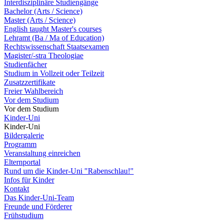
Interdisziplinäre Studiengänge
Bachelor (Arts / Science)
Master (Arts / Science)
English taught Master's courses
Lehramt (Ba / Ma of Education)
Rechtswissenschaft Staatsexamen
Magister/-stra Theologiae
Studienfächer
Studium in Vollzeit oder Teilzeit
Zusatzzertifikate
Freier Wahlbereich
Vor dem Studium
Vor dem Studium
Kinder-Uni
Kinder-Uni
Bildergalerie
Programm
Veranstaltung einreichen
Elternportal
Rund um die Kinder-Uni "Rabenschlau!"
Infos für Kinder
Kontakt
Das Kinder-Uni-Team
Freunde und Förderer
Frühstudium