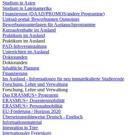
Studium in Asien
Studium in Lateinamerika
Finanzierung (DAAD/PROMOS/andere Programme)
Upload-portal: Bewerbungen Outgoings
Bewerbungsunterlagen für Austauschprogramme
Kurzaufenthalte im Ausland
Praktikum im Ausland
Praktikum im Ausland
PAD-Infoveranstaltung
Unterrichten im Ausland
Doktoranden
Doktoranden
Inhaltliche Planung
Finanzierung
Ins Ausland - Informationen für neu immatrikulierte Studierende
Forschung, Lehre und Verwaltung
Forschung, Lehre und Verwaltung
Das ERASMUS+ Programm
ERASMUS+ Dozentenmobilität
ERASMUS+ Personalmobilität
EU-Förderung / Horizon 2020
Übersetzungshinweise Deutsch - Englisch
Informationsmaterial
Integration in Trier
Internationaler Ferienkurs