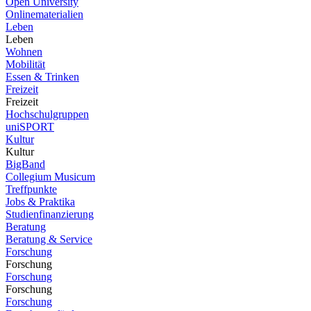
Open University
Onlinematerialien
Leben
Leben
Wohnen
Mobilität
Essen & Trinken
Freizeit
Freizeit
Hochschulgruppen
uniSPORT
Kultur
Kultur
BigBand
Collegium Musicum
Treffpunkte
Jobs & Praktika
Studienfinanzierung
Beratung
Beratung & Service
Forschung
Forschung
Forschung
Forschung
Forschung