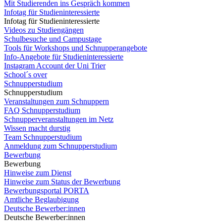
Mit Studierenden ins Gespräch kommen
Infotag für Studieninteressierte
Infotag für Studieninteressierte
Videos zu Studiengängen
Schulbesuche und Campustage
Tools für Workshops und Schnupperangebote
Info-Angebote für Studieninteressierte
Instagram Account der Uni Trier
School´s over
Schnupperstudium
Schnupperstudium
Veranstaltungen zum Schnuppern
FAQ Schnupperstudium
Schnupperveranstaltungen im Netz
Wissen macht durstig
Team Schnupperstudium
Anmeldung zum Schnupperstudium
Bewerbung
Bewerbung
Hinweise zum Dienst
Hinweise zum Status der Bewerbung
Bewerbungsportal PORTA
Amtliche Beglaubigung
Deutsche Bewerber:innen
Deutsche Bewerber:innen