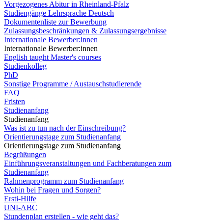
Vorgezogenes Abitur in Rheinland-Pfalz
Studiengänge Lehrsprache Deutsch
Dokumentenliste zur Bewerbung
Zulassungsbeschränkungen & Zulassungsergebnisse
Internationale Bewerber:innen
Internationale Bewerber:innen
English taught Master's courses
Studienkolleg
PhD
Sonstige Programme / Austauschstudierende
FAQ
Fristen
Studienanfang
Studienanfang
Was ist zu tun nach der Einschreibung?
Orientierungstage zum Studienanfang
Orientierungstage zum Studienanfang
Begrüßungen
Einführungsveranstaltungen und Fachberatungen zum
Studienanfang
Rahmenprogramm zum Studienanfang
Wohin bei Fragen und Sorgen?
Ersti-Hilfe
UNI-ABC
Stundenplan erstellen - wie geht das?