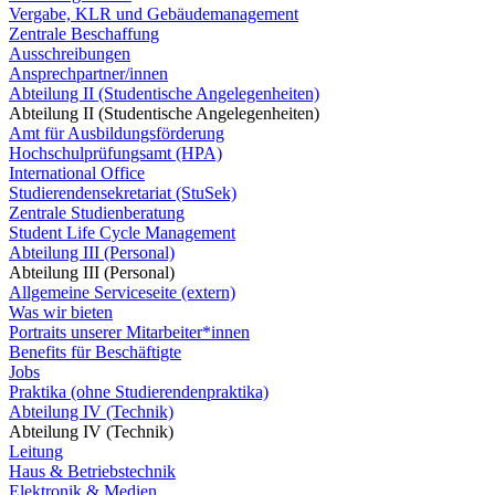
Vergabe, KLR und Gebäudemanagement
Zentrale Beschaffung
Ausschreibungen
Ansprechpartner/innen
Abteilung II (Studentische Angelegenheiten)
Abteilung II (Studentische Angelegenheiten)
Amt für Ausbildungsförderung
Hochschulprüfungsamt (HPA)
International Office
Studierendensekretariat (StuSek)
Zentrale Studienberatung
Student Life Cycle Management
Abteilung III (Personal)
Abteilung III (Personal)
Allgemeine Serviceseite (extern)
Was wir bieten
Portraits unserer Mitarbeiter*innen
Benefits für Beschäftigte
Jobs
Praktika (ohne Studierendenpraktika)
Abteilung IV (Technik)
Abteilung IV (Technik)
Leitung
Haus & Betriebstechnik
Elektronik & Medien