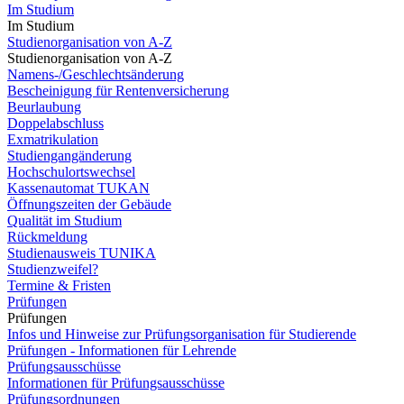
Im Studium
Im Studium
Studienorganisation von A-Z
Studienorganisation von A-Z
Namens-/Geschlechtsänderung
Bescheinigung für Rentenversicherung
Beurlaubung
Doppelabschluss
Exmatrikulation
Studiengangänderung
Hochschulortswechsel
Kassenautomat TUKAN
Öffnungszeiten der Gebäude
Qualität im Studium
Rückmeldung
Studienausweis TUNIKA
Studienzweifel?
Termine & Fristen
Prüfungen
Prüfungen
Infos und Hinweise zur Prüfungsorganisation für Studierende
Prüfungen - Informationen für Lehrende
Prüfungsausschüsse
Informationen für Prüfungsausschüsse
Prüfungsordnungen