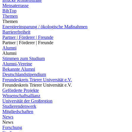
Brücke Kohlenstraße
Mensaterrasse
BibTop
Themen
Themen
Energieeinsparung / ökologische Maßnahmen
Barrierefreiheit
Partner | Förderer | Freunde
Partner | Förderer | Freunde
Alumni
Alumni
Stimmen zum Studium
Alumni-Vereine
Bekannte Alumni
Deutschlandstipendium
Freundeskreis Trierer Universität e.V.
Freundeskreis Trierer Universität e.V.
Geförderte Projekte
Wissenschaftsallianz
Universität der Großregion
Studierendenwerk
Mitgliedschaften
News
News
Forschung