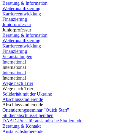
Beratung & Information
Weiterqualifizierung
Karriereentwicklung
Finanzierung
Juniorprofessur
Juniorprofessur
Beratung & Information
Weiterqualifizierung
Karriereentwicklung
Finanzierung
Veranstaltungen
International
International
International
International
Wege nach Trier
Wege nach Trier
Solidarität mit der Ukraine
Abschlussstudierende
Abschlussstudierende
Orientierungsseminar "Quick Start"
Studienabschlussstipendien
DAAD-Preis für ausländische Studierende
Beratung & Kontakt
Austauschstudierende