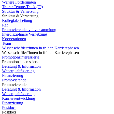
Weitere Förderungen
Trierer Tenure-Track (T³)
Struktur & Vernetzung
Struktur & Vernetzung
Kollegiale Leitung
Rat
Promovierendenvollversammlung
Interdisziplinäre Vernetzung
Kooperationen
Team
Wissenschaftler*innen in frühen Karrierephasen
Wissenschaftler*innen in frühen Karrierephasen
Promotionsinteressierte
Promotionsinteressierte
Beratung & Information
Weiterqualifizierung
Finanzierung
Promovierende
Promovierende
Beratung & Information
Weiterqualifizierung
Karriereentwicklung
Finanzierung
Postdocs
Postdocs