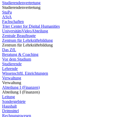
Studierendenvertretung
Studierendenvertretung
StuPa
AStA
Fachschaften
Trier Center for Digital Humanities
UniversitätsVideoAbteilung
Zentrale Beauftragte
Zentrum für Lehrkräftebildung
Zentrum für Lehrkräftebildung
Das ZfL
Beratung & Coaching
Vor dem Studium
Studierende
Lehrende
Wissenschftl. Einrichtungen
Verwaltung
Verwaltung
Abteilung I (Finanzen)
Abteilung I (Finanzen)
Leitung
Sondergebiete
Haushalt
Drittmittel
Rechnungswesen