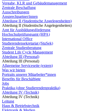
Vergabe, KLR und Gebäudemanagement
Zentrale Beschaffung
Ausschreibungen
Ansprechpartner/innen
Abteilung II (Studentische Angelegenheiten)
Abteilung II (Studentische Angelegenheiten)
Amt für Ausbildungsförderung
Hochschulprüfungsamt (HPA)
International Office
Studierendensekretariat (StuSek)
Zentrale Studienberatung
Student Life Cycle Management
Abteilung III (Personal)
Abteilung III (Personal)
Allgemeine Serviceseite (extern)
Was wir bieten
Portraits unserer Mitarbeiter*innen
Benefits für Beschäftigte
Jobs
Praktika (ohne Studierendenpraktika)
Abteilung IV (Technik)
Abteilung IV (Technik)
Leitung
Haus & Betriebstechnik
Elektronik & Medien