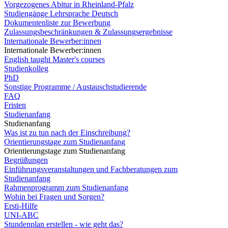
Vorgezogenes Abitur in Rheinland-Pfalz
Studiengänge Lehrsprache Deutsch
Dokumentenliste zur Bewerbung
Zulassungsbeschränkungen & Zulassungsergebnisse
Internationale Bewerber:innen
Internationale Bewerber:innen
English taught Master's courses
Studienkolleg
PhD
Sonstige Programme / Austauschstudierende
FAQ
Fristen
Studienanfang
Studienanfang
Was ist zu tun nach der Einschreibung?
Orientierungstage zum Studienanfang
Orientierungstage zum Studienanfang
Begrüßungen
Einführungsveranstaltungen und Fachberatungen zum
Studienanfang
Rahmenprogramm zum Studienanfang
Wohin bei Fragen und Sorgen?
Ersti-Hilfe
UNI-ABC
Stundenplan erstellen - wie geht das?