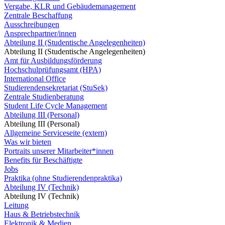
Vergabe, KLR und Gebäudemanagement
Zentrale Beschaffung
Ausschreibungen
Ansprechpartner/innen
Abteilung II (Studentische Angelegenheiten)
Abteilung II (Studentische Angelegenheiten)
Amt für Ausbildungsförderung
Hochschulprüfungsamt (HPA)
International Office
Studierendensekretariat (StuSek)
Zentrale Studienberatung
Student Life Cycle Management
Abteilung III (Personal)
Abteilung III (Personal)
Allgemeine Serviceseite (extern)
Was wir bieten
Portraits unserer Mitarbeiter*innen
Benefits für Beschäftigte
Jobs
Praktika (ohne Studierendenpraktika)
Abteilung IV (Technik)
Abteilung IV (Technik)
Leitung
Haus & Betriebstechnik
Elektronik & Medien