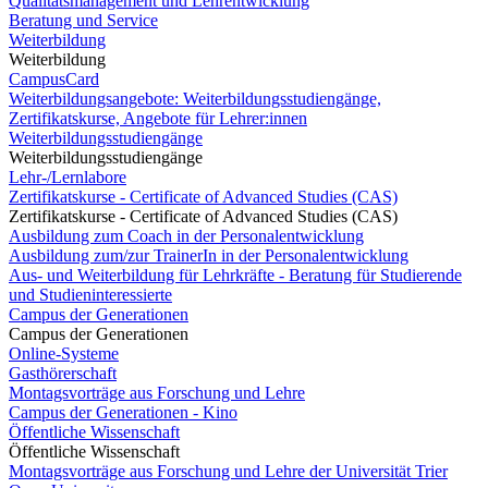
Qualitätsmanagement und Lehrentwicklung
Beratung und Service
Weiterbildung
Weiterbildung
CampusCard
Weiterbildungsangebote: Weiterbildungsstudiengänge,
Zertifikatskurse, Angebote für Lehrer:innen
Weiterbildungsstudiengänge
Weiterbildungsstudiengänge
Lehr-/Lernlabore
Zertifikatskurse - Certificate of Advanced Studies (CAS)
Zertifikatskurse - Certificate of Advanced Studies (CAS)
Ausbildung zum Coach in der Personalentwicklung
Ausbildung zum/zur TrainerIn in der Personalentwicklung
Aus- und Weiterbildung für Lehrkräfte - Beratung für Studierende
und Studieninteressierte
Campus der Generationen
Campus der Generationen
Online-Systeme
Gasthörerschaft
Montagsvorträge aus Forschung und Lehre
Campus der Generationen - Kino
Öffentliche Wissenschaft
Öffentliche Wissenschaft
Montagsvorträge aus Forschung und Lehre der Universität Trier