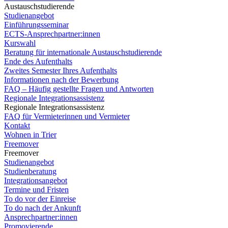
Austauschstudierende
Studienangebot
Einführungsseminar
ECTS-Ansprechpartner:innen
Kurswahl
Beratung für internationale Austauschstudierende
Ende des Aufenthalts
Zweites Semester Ihres Aufenthalts
Informationen nach der Bewerbung
FAQ – Häufig gestellte Fragen und Antworten
Regionale Integrationsassistenz
Regionale Integrationsassistenz
FAQ für Vermieterinnen und Vermieter
Kontakt
Wohnen in Trier
Freemover
Freemover
Studienangebot
Studienberatung
Integrationsangebot
Termine und Fristen
To do vor der Einreise
To do nach der Ankunft
Ansprechpartner:innen
Promovierende