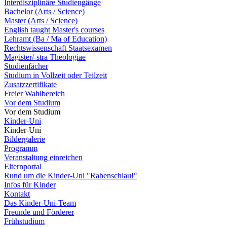
Interdisziplinäre Studiengänge
Bachelor (Arts / Science)
Master (Arts / Science)
English taught Master's courses
Lehramt (Ba / Ma of Education)
Rechtswissenschaft Staatsexamen
Magister/-stra Theologiae
Studienfächer
Studium in Vollzeit oder Teilzeit
Zusatzzertifikate
Freier Wahlbereich
Vor dem Studium
Vor dem Studium
Kinder-Uni
Kinder-Uni
Bildergalerie
Programm
Veranstaltung einreichen
Elternportal
Rund um die Kinder-Uni "Rabenschlau!"
Infos für Kinder
Kontakt
Das Kinder-Uni-Team
Freunde und Förderer
Frühstudium