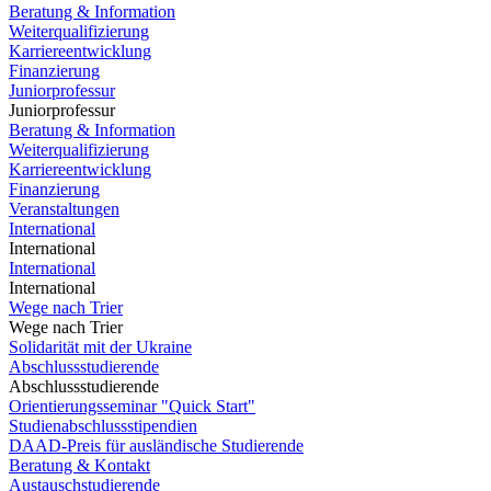
Beratung & Information
Weiterqualifizierung
Karriereentwicklung
Finanzierung
Juniorprofessur
Juniorprofessur
Beratung & Information
Weiterqualifizierung
Karriereentwicklung
Finanzierung
Veranstaltungen
International
International
International
International
Wege nach Trier
Wege nach Trier
Solidarität mit der Ukraine
Abschlussstudierende
Abschlussstudierende
Orientierungsseminar "Quick Start"
Studienabschlussstipendien
DAAD-Preis für ausländische Studierende
Beratung & Kontakt
Austauschstudierende