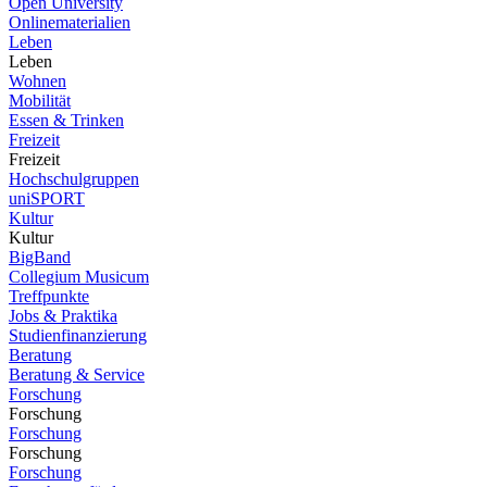
Open University
Onlinematerialien
Leben
Leben
Wohnen
Mobilität
Essen & Trinken
Freizeit
Freizeit
Hochschulgruppen
uniSPORT
Kultur
Kultur
BigBand
Collegium Musicum
Treffpunkte
Jobs & Praktika
Studienfinanzierung
Beratung
Beratung & Service
Forschung
Forschung
Forschung
Forschung
Forschung