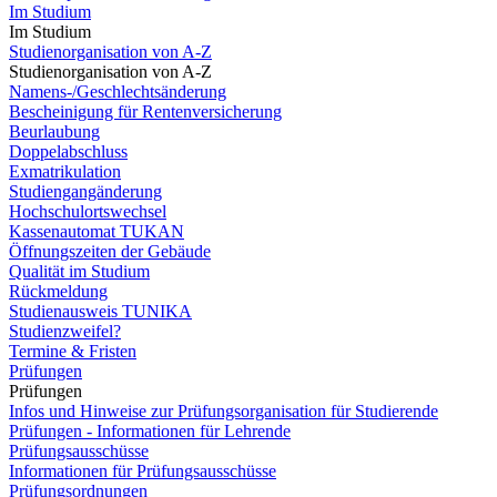
Im Studium
Im Studium
Studienorganisation von A-Z
Studienorganisation von A-Z
Namens-/Geschlechtsänderung
Bescheinigung für Rentenversicherung
Beurlaubung
Doppelabschluss
Exmatrikulation
Studiengangänderung
Hochschulortswechsel
Kassenautomat TUKAN
Öffnungszeiten der Gebäude
Qualität im Studium
Rückmeldung
Studienausweis TUNIKA
Studienzweifel?
Termine & Fristen
Prüfungen
Prüfungen
Infos und Hinweise zur Prüfungsorganisation für Studierende
Prüfungen - Informationen für Lehrende
Prüfungsausschüsse
Informationen für Prüfungsausschüsse
Prüfungsordnungen