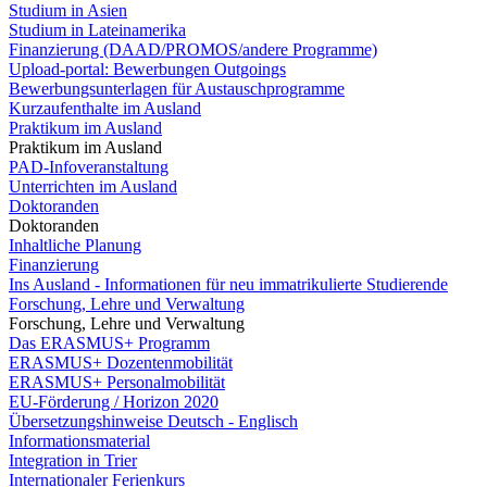
Studium in Asien
Studium in Lateinamerika
Finanzierung (DAAD/PROMOS/andere Programme)
Upload-portal: Bewerbungen Outgoings
Bewerbungsunterlagen für Austauschprogramme
Kurzaufenthalte im Ausland
Praktikum im Ausland
Praktikum im Ausland
PAD-Infoveranstaltung
Unterrichten im Ausland
Doktoranden
Doktoranden
Inhaltliche Planung
Finanzierung
Ins Ausland - Informationen für neu immatrikulierte Studierende
Forschung, Lehre und Verwaltung
Forschung, Lehre und Verwaltung
Das ERASMUS+ Programm
ERASMUS+ Dozentenmobilität
ERASMUS+ Personalmobilität
EU-Förderung / Horizon 2020
Übersetzungshinweise Deutsch - Englisch
Informationsmaterial
Integration in Trier
Internationaler Ferienkurs