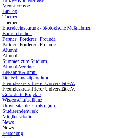
Brücke Kohlenstraße
Mensaterrasse
BibTop
Themen
Themen
Energieeinsparung / ökologische Maßnahmen
Barrierefreiheit
Partner | Förderer | Freunde
Partner | Förderer | Freunde
Alumni
Alumni
Stimmen zum Studium
Alumni-Vereine
Bekannte Alumni
Deutschlandstipendium
Freundeskreis Trierer Universität e.V.
Freundeskreis Trierer Universität e.V.
Geförderte Projekte
Wissenschaftsallianz
Universität der Großregion
Studierendenwerk
Mitgliedschaften
News
News
Forschung