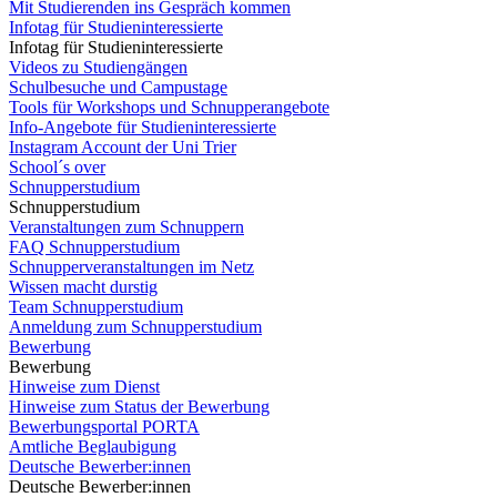
Mit Studierenden ins Gespräch kommen
Infotag für Studieninteressierte
Infotag für Studieninteressierte
Videos zu Studiengängen
Schulbesuche und Campustage
Tools für Workshops und Schnupperangebote
Info-Angebote für Studieninteressierte
Instagram Account der Uni Trier
School´s over
Schnupperstudium
Schnupperstudium
Veranstaltungen zum Schnuppern
FAQ Schnupperstudium
Schnupperveranstaltungen im Netz
Wissen macht durstig
Team Schnupperstudium
Anmeldung zum Schnupperstudium
Bewerbung
Bewerbung
Hinweise zum Dienst
Hinweise zum Status der Bewerbung
Bewerbungsportal PORTA
Amtliche Beglaubigung
Deutsche Bewerber:innen
Deutsche Bewerber:innen