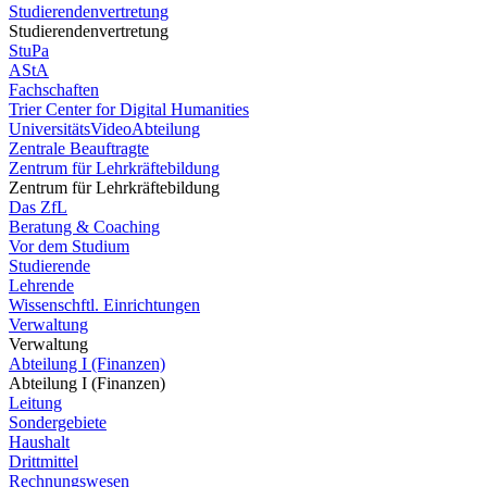
Studierendenvertretung
Studierendenvertretung
StuPa
AStA
Fachschaften
Trier Center for Digital Humanities
UniversitätsVideoAbteilung
Zentrale Beauftragte
Zentrum für Lehrkräftebildung
Zentrum für Lehrkräftebildung
Das ZfL
Beratung & Coaching
Vor dem Studium
Studierende
Lehrende
Wissenschftl. Einrichtungen
Verwaltung
Verwaltung
Abteilung I (Finanzen)
Abteilung I (Finanzen)
Leitung
Sondergebiete
Haushalt
Drittmittel
Rechnungswesen