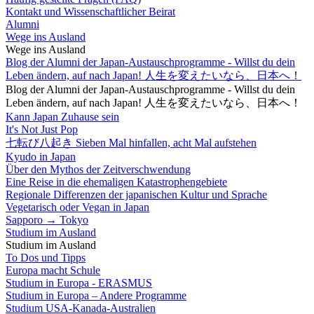
Kontakt und Wissenschaftlicher Beirat
Alumni
Wege ins Ausland
Wege ins Ausland
Blog der Alumni der Japan-Austauschprogramme - Willst du dein
Leben ändern, auf nach Japan! 人生を変えたいなら、日本へ！
Blog der Alumni der Japan-Austauschprogramme - Willst du dein
Leben ändern, auf nach Japan! 人生を変えたいなら、日本へ！
Kann Japan Zuhause sein
It's Not Just Pop
七転び八起き Sieben Mal hinfallen, acht Mal aufstehen
Kyudo in Japan
Über den Mythos der Zeitverschwendung
Eine Reise in die ehemaligen Katastrophengebiete
Regionale Differenzen der japanischen Kultur und Sprache
Vegetarisch oder Vegan in Japan
Sapporo → Tokyo
Studium im Ausland
Studium im Ausland
To Dos und Tipps
Europa macht Schule
Studium in Europa - ERASMUS
Studium in Europa – Andere Programme
Studium USA-Kanada-Australien