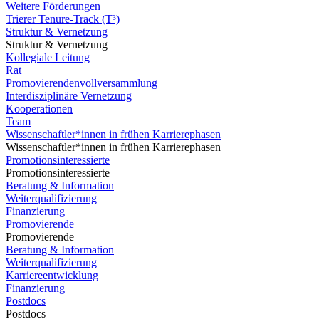
Weitere Förderungen
Trierer Tenure-Track (T³)
Struktur & Vernetzung
Struktur & Vernetzung
Kollegiale Leitung
Rat
Promovierendenvollversammlung
Interdisziplinäre Vernetzung
Kooperationen
Team
Wissenschaftler*innen in frühen Karrierephasen
Wissenschaftler*innen in frühen Karrierephasen
Promotionsinteressierte
Promotionsinteressierte
Beratung & Information
Weiterqualifizierung
Finanzierung
Promovierende
Promovierende
Beratung & Information
Weiterqualifizierung
Karriereentwicklung
Finanzierung
Postdocs
Postdocs