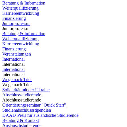
Beratung & Information
Weiterqualifizierung
Karriereentwicklung
Finanzierung
Juniorprofessur
Juniorprofessur
Beratung & Information
Weiterqualifizierung
Karriereentwicklung
Finanzierung
Veranstaltungen
International
International
International
International
Wege nach Trier
Wege nach Trier
Solidarität mit der Ukraine
Abschlussstudierende
Abschlussstudierende
Orientierungsseminar "Quick Start"
Studienabschlussstipendien
DAAD-Preis für ausländische Studierende
Beratung & Kontakt
Austauschstudierende