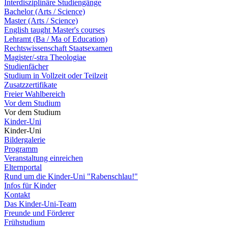
Interdisziplinäre Studiengänge
Bachelor (Arts / Science)
Master (Arts / Science)
English taught Master's courses
Lehramt (Ba / Ma of Education)
Rechtswissenschaft Staatsexamen
Magister/-stra Theologiae
Studienfächer
Studium in Vollzeit oder Teilzeit
Zusatzzertifikate
Freier Wahlbereich
Vor dem Studium
Vor dem Studium
Kinder-Uni
Kinder-Uni
Bildergalerie
Programm
Veranstaltung einreichen
Elternportal
Rund um die Kinder-Uni "Rabenschlau!"
Infos für Kinder
Kontakt
Das Kinder-Uni-Team
Freunde und Förderer
Frühstudium