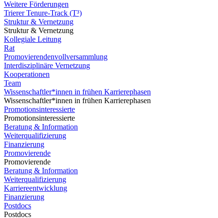
Weitere Förderungen
Trierer Tenure-Track (T³)
Struktur & Vernetzung
Struktur & Vernetzung
Kollegiale Leitung
Rat
Promovierendenvollversammlung
Interdisziplinäre Vernetzung
Kooperationen
Team
Wissenschaftler*innen in frühen Karrierephasen
Wissenschaftler*innen in frühen Karrierephasen
Promotionsinteressierte
Promotionsinteressierte
Beratung & Information
Weiterqualifizierung
Finanzierung
Promovierende
Promovierende
Beratung & Information
Weiterqualifizierung
Karriereentwicklung
Finanzierung
Postdocs
Postdocs