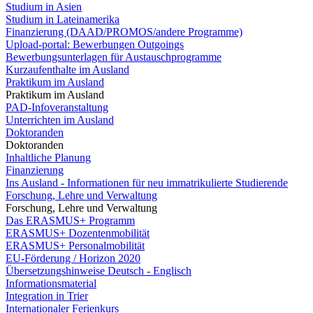
Studium in Asien
Studium in Lateinamerika
Finanzierung (DAAD/PROMOS/andere Programme)
Upload-portal: Bewerbungen Outgoings
Bewerbungsunterlagen für Austauschprogramme
Kurzaufenthalte im Ausland
Praktikum im Ausland
Praktikum im Ausland
PAD-Infoveranstaltung
Unterrichten im Ausland
Doktoranden
Doktoranden
Inhaltliche Planung
Finanzierung
Ins Ausland - Informationen für neu immatrikulierte Studierende
Forschung, Lehre und Verwaltung
Forschung, Lehre und Verwaltung
Das ERASMUS+ Programm
ERASMUS+ Dozentenmobilität
ERASMUS+ Personalmobilität
EU-Förderung / Horizon 2020
Übersetzungshinweise Deutsch - Englisch
Informationsmaterial
Integration in Trier
Internationaler Ferienkurs