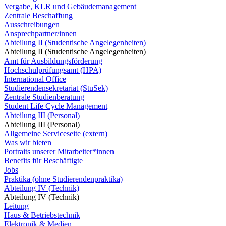
Vergabe, KLR und Gebäudemanagement
Zentrale Beschaffung
Ausschreibungen
Ansprechpartner/innen
Abteilung II (Studentische Angelegenheiten)
Abteilung II (Studentische Angelegenheiten)
Amt für Ausbildungsförderung
Hochschulprüfungsamt (HPA)
International Office
Studierendensekretariat (StuSek)
Zentrale Studienberatung
Student Life Cycle Management
Abteilung III (Personal)
Abteilung III (Personal)
Allgemeine Serviceseite (extern)
Was wir bieten
Portraits unserer Mitarbeiter*innen
Benefits für Beschäftigte
Jobs
Praktika (ohne Studierendenpraktika)
Abteilung IV (Technik)
Abteilung IV (Technik)
Leitung
Haus & Betriebstechnik
Elektronik & Medien