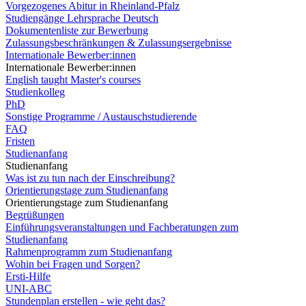
Vorgezogenes Abitur in Rheinland-Pfalz
Studiengänge Lehrsprache Deutsch
Dokumentenliste zur Bewerbung
Zulassungsbeschränkungen & Zulassungsergebnisse
Internationale Bewerber:innen
Internationale Bewerber:innen
English taught Master's courses
Studienkolleg
PhD
Sonstige Programme / Austauschstudierende
FAQ
Fristen
Studienanfang
Studienanfang
Was ist zu tun nach der Einschreibung?
Orientierungstage zum Studienanfang
Orientierungstage zum Studienanfang
Begrüßungen
Einführungsveranstaltungen und Fachberatungen zum
Studienanfang
Rahmenprogramm zum Studienanfang
Wohin bei Fragen und Sorgen?
Ersti-Hilfe
UNI-ABC
Stundenplan erstellen - wie geht das?