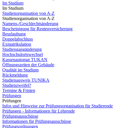
Im Studium
Im Studium
Studienorganisation von A-Z
Studienorganisation von A-Z
Namens-/Geschlechtsänderung
Bescheinigung für Rentenversicherung
Beurlaubung
Doppelabschluss
Exmatrikulation
Studiengangänderung
Hochschulortswechsel
Kassenautomat TUKAN
Öffnungszeiten der Gebäude
Qualität im Studium
Rückmeldung
Studienausweis TUNIKA
Studienzweifel?
Termine & Fristen
Prüfungen
Prüfungen
Infos und Hinweise zur Prüfungsorganisation für Studierende
Prüfungen - Informationen für Lehrende
Prüfungsausschüsse
Informationen für Prüfungsausschüsse
Prüfungsordnungen