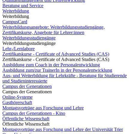
Qualitätsmanagement und Lehrentwicklung
Beratung und Service
Weiterbildung
Weiterbildung
CampusCard
Weiterbildungsangebote: Weiterbildungsstudiengänge,
Zertifikatskurse, Angebote für Lehrer:innen
Weiterbildungsstudiengänge
Weiterbildungsstudiengänge
Lehr-/Lernlabore
Zertifikatskurse - Certificate of Advanced Studies (CAS)
Zertifikatskurse - Certificate of Advanced Studies (CAS)
Ausbildung zum Coach in der Personalentwicklung
Ausbildung zum/zur TrainerIn in der Personalentwicklung
Aus- und Weiterbildung für Lehrkräfte - Beratung für Studierende
und Studieninteressierte
Campus der Generationen
Campus der Generationen
Online-Systeme
Gasthörerschaft
Montagsvorträge aus Forschung und Lehre
Campus der Generationen - Kino
Öffentliche Wissenschaft
Öffentliche Wissenschaft
Montagsvorträge aus Forschung und Lehre der Universität Trier