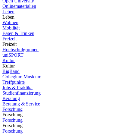
Open University
Onlinematerialien
Leben
Leben
Wohnen
Mobilität
Essen & Trinken
Freizeit
Freizeit
Hochschulgruppen
uniSPORT
Kultur
Kultur
BigBand
Collegium Musicum
Treffpunkte
Jobs & Praktika
Studienfinanzierung
Beratung
Beratung & Service
Forschung
Forschung
Forschung
Forschung
Forschung