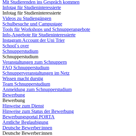
Mit Studierenden ins Gespräch kommen
Infotag für Studieninteressierte
Infotag für Studieninteressierte
Videos zu Studiengängen
Schulbesuche und Campustage
Tools für Workshops und Schnupperangebote
Info-Angebote für Studieninteressierte
Instagram Account der Uni Trier
School´s over
Schnupperstudium
Schnupperstudium
Veranstaltungen zum Schnuppern
FAQ Schnupperstudium
Schnupperveranstaltungen im Netz
Wissen macht durstig
Team Schnupperstudium
Anmeldung zum Schnupperstudium
Bewerbung
Bewerbung
Hinweise zum Dienst
Hinweise zum Status der Bewerbung
Bewerbungsportal PORTA
Amtliche Beglaubigung
Deutsche Bewerber:innen
Deutsche Bewerber:innen