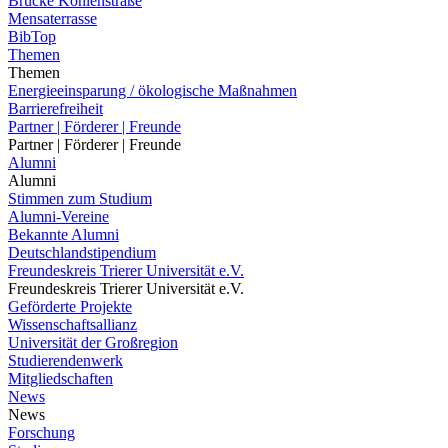
Brücke Kohlenstraße
Mensaterrasse
BibTop
Themen
Themen
Energieeinsparung / ökologische Maßnahmen
Barrierefreiheit
Partner | Förderer | Freunde
Partner | Förderer | Freunde
Alumni
Alumni
Stimmen zum Studium
Alumni-Vereine
Bekannte Alumni
Deutschlandstipendium
Freundeskreis Trierer Universität e.V.
Freundeskreis Trierer Universität e.V.
Geförderte Projekte
Wissenschaftsallianz
Universität der Großregion
Studierendenwerk
Mitgliedschaften
News
News
Forschung