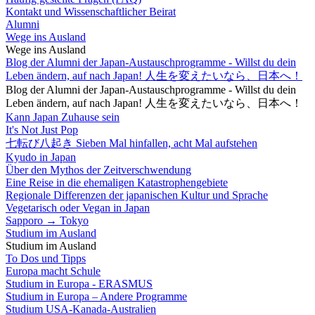
Kontakt und Wissenschaftlicher Beirat
Alumni
Wege ins Ausland
Wege ins Ausland
Blog der Alumni der Japan-Austauschprogramme - Willst du dein
Leben ändern, auf nach Japan! 人生を変えたいなら、日本へ！
Blog der Alumni der Japan-Austauschprogramme - Willst du dein
Leben ändern, auf nach Japan! 人生を変えたいなら、日本へ！
Kann Japan Zuhause sein
It's Not Just Pop
七転び八起き Sieben Mal hinfallen, acht Mal aufstehen
Kyudo in Japan
Über den Mythos der Zeitverschwendung
Eine Reise in die ehemaligen Katastrophengebiete
Regionale Differenzen der japanischen Kultur und Sprache
Vegetarisch oder Vegan in Japan
Sapporo → Tokyo
Studium im Ausland
Studium im Ausland
To Dos und Tipps
Europa macht Schule
Studium in Europa - ERASMUS
Studium in Europa – Andere Programme
Studium USA-Kanada-Australien