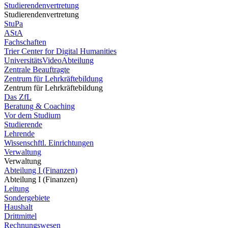
Studierendenvertretung
Studierendenvertretung
StuPa
AStA
Fachschaften
Trier Center for Digital Humanities
UniversitätsVideoAbteilung
Zentrale Beauftragte
Zentrum für Lehrkräftebildung
Zentrum für Lehrkräftebildung
Das ZfL
Beratung & Coaching
Vor dem Studium
Studierende
Lehrende
Wissenschftl. Einrichtungen
Verwaltung
Verwaltung
Abteilung I (Finanzen)
Abteilung I (Finanzen)
Leitung
Sondergebiete
Haushalt
Drittmittel
Rechnungswesen