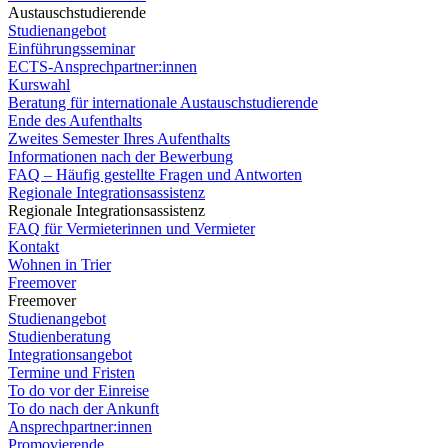
Austauschstudierende
Studienangebot
Einführungsseminar
ECTS-Ansprechpartner:innen
Kurswahl
Beratung für internationale Austauschstudierende
Ende des Aufenthalts
Zweites Semester Ihres Aufenthalts
Informationen nach der Bewerbung
FAQ – Häufig gestellte Fragen und Antworten
Regionale Integrationsassistenz
Regionale Integrationsassistenz
FAQ für Vermieterinnen und Vermieter
Kontakt
Wohnen in Trier
Freemover
Freemover
Studienangebot
Studienberatung
Integrationsangebot
Termine und Fristen
To do vor der Einreise
To do nach der Ankunft
Ansprechpartner:innen
Promovierende