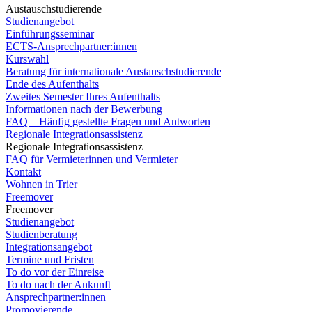
Austauschstudierende
Studienangebot
Einführungsseminar
ECTS-Ansprechpartner:innen
Kurswahl
Beratung für internationale Austauschstudierende
Ende des Aufenthalts
Zweites Semester Ihres Aufenthalts
Informationen nach der Bewerbung
FAQ – Häufig gestellte Fragen und Antworten
Regionale Integrationsassistenz
Regionale Integrationsassistenz
FAQ für Vermieterinnen und Vermieter
Kontakt
Wohnen in Trier
Freemover
Freemover
Studienangebot
Studienberatung
Integrationsangebot
Termine und Fristen
To do vor der Einreise
To do nach der Ankunft
Ansprechpartner:innen
Promovierende