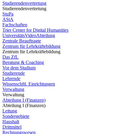
Studierendenvertretung
Studierendenvertretung
StuPa
AStA
Fachschaften
Trier Center for Digital Humanities
UniversitätsVideoAbteilung
Zentrale Beauftragte
Zentrum für Lehrkräftebildung
Zentrum für Lehrkräftebildung
Das ZfL
Beratung & Coaching
Vor dem Studium
Studierende
Lehrende
Wissenschftl. Einrichtungen
Verwaltung
Verwaltung
Abteilung I (Finanzen)
Abteilung I (Finanzen)
Leitung
Sondergebiete
Haushalt
Drittmittel
Rechnungswesen