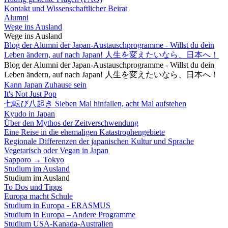
Kontakt und Wissenschaftlicher Beirat
Alumni
Wege ins Ausland
Wege ins Ausland
Blog der Alumni der Japan-Austauschprogramme - Willst du dein
Leben ändern, auf nach Japan! 人生を変えたいなら、日本へ！
Blog der Alumni der Japan-Austauschprogramme - Willst du dein
Leben ändern, auf nach Japan! 人生を変えたいなら、日本へ！
Kann Japan Zuhause sein
It's Not Just Pop
七転び八起き Sieben Mal hinfallen, acht Mal aufstehen
Kyudo in Japan
Über den Mythos der Zeitverschwendung
Eine Reise in die ehemaligen Katastrophengebiete
Regionale Differenzen der japanischen Kultur und Sprache
Vegetarisch oder Vegan in Japan
Sapporo → Tokyo
Studium im Ausland
Studium im Ausland
To Dos und Tipps
Europa macht Schule
Studium in Europa - ERASMUS
Studium in Europa – Andere Programme
Studium USA-Kanada-Australien