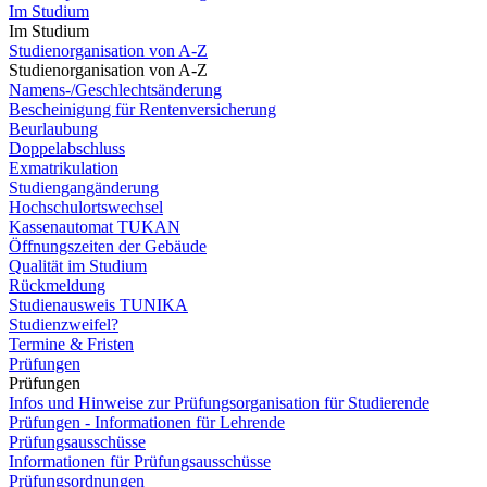
Im Studium
Im Studium
Studienorganisation von A-Z
Studienorganisation von A-Z
Namens-/Geschlechtsänderung
Bescheinigung für Rentenversicherung
Beurlaubung
Doppelabschluss
Exmatrikulation
Studiengangänderung
Hochschulortswechsel
Kassenautomat TUKAN
Öffnungszeiten der Gebäude
Qualität im Studium
Rückmeldung
Studienausweis TUNIKA
Studienzweifel?
Termine & Fristen
Prüfungen
Prüfungen
Infos und Hinweise zur Prüfungsorganisation für Studierende
Prüfungen - Informationen für Lehrende
Prüfungsausschüsse
Informationen für Prüfungsausschüsse
Prüfungsordnungen