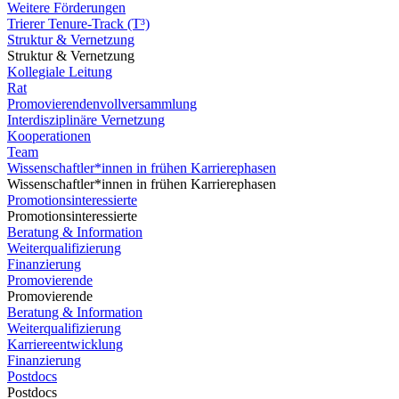
Weitere Förderungen
Trierer Tenure-Track (T³)
Struktur & Vernetzung
Struktur & Vernetzung
Kollegiale Leitung
Rat
Promovierendenvollversammlung
Interdisziplinäre Vernetzung
Kooperationen
Team
Wissenschaftler*innen in frühen Karrierephasen
Wissenschaftler*innen in frühen Karrierephasen
Promotionsinteressierte
Promotionsinteressierte
Beratung & Information
Weiterqualifizierung
Finanzierung
Promovierende
Promovierende
Beratung & Information
Weiterqualifizierung
Karriereentwicklung
Finanzierung
Postdocs
Postdocs