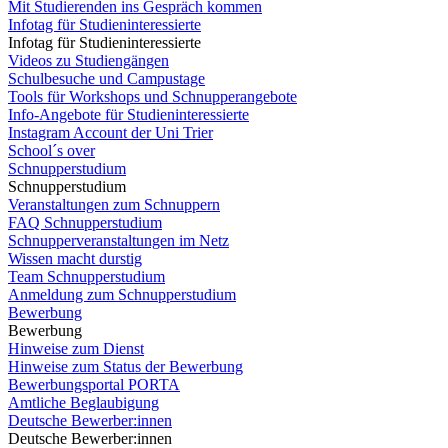
Mit Studierenden ins Gespräch kommen
Infotag für Studieninteressierte
Infotag für Studieninteressierte
Videos zu Studiengängen
Schulbesuche und Campustage
Tools für Workshops und Schnupperangebote
Info-Angebote für Studieninteressierte
Instagram Account der Uni Trier
School´s over
Schnupperstudium
Schnupperstudium
Veranstaltungen zum Schnuppern
FAQ Schnupperstudium
Schnupperveranstaltungen im Netz
Wissen macht durstig
Team Schnupperstudium
Anmeldung zum Schnupperstudium
Bewerbung
Bewerbung
Hinweise zum Dienst
Hinweise zum Status der Bewerbung
Bewerbungsportal PORTA
Amtliche Beglaubigung
Deutsche Bewerber:innen
Deutsche Bewerber:innen