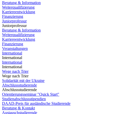
Beratung & Information
Weiterqualifizierung
Karriereentwicklung
Finanzierung
Juniorprofessur
Juniorprofessur
Beratung & Information
Weiterqualifizierung
Karriereentwicklung
Finanzierung
Veranstaltungen
International
International
International
International
Wege nach Trier
Wege nach Trier
Solidarität mit der Ukraine
Abschlussstudierende
Abschlussstudierende
Orientierungsseminar "Quick Start"
Studienabschlussstipendien
DAAD-Preis für ausländische Studierende
Beratung & Kontakt
Austauschstudierende