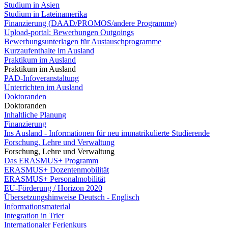
Studium in Asien
Studium in Lateinamerika
Finanzierung (DAAD/PROMOS/andere Programme)
Upload-portal: Bewerbungen Outgoings
Bewerbungsunterlagen für Austauschprogramme
Kurzaufenthalte im Ausland
Praktikum im Ausland
Praktikum im Ausland
PAD-Infoveranstaltung
Unterrichten im Ausland
Doktoranden
Doktoranden
Inhaltliche Planung
Finanzierung
Ins Ausland - Informationen für neu immatrikulierte Studierende
Forschung, Lehre und Verwaltung
Forschung, Lehre und Verwaltung
Das ERASMUS+ Programm
ERASMUS+ Dozentenmobilität
ERASMUS+ Personalmobilität
EU-Förderung / Horizon 2020
Übersetzungshinweise Deutsch - Englisch
Informationsmaterial
Integration in Trier
Internationaler Ferienkurs