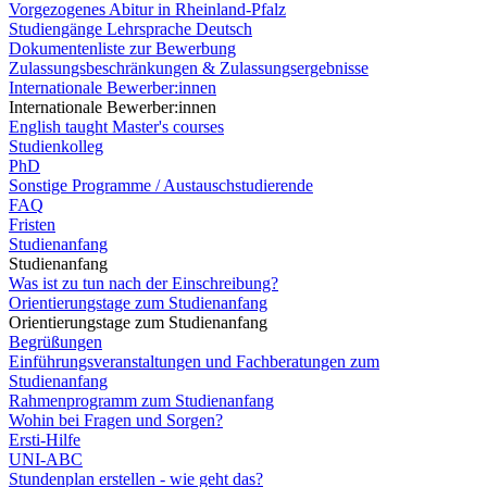
Vorgezogenes Abitur in Rheinland-Pfalz
Studiengänge Lehrsprache Deutsch
Dokumentenliste zur Bewerbung
Zulassungsbeschränkungen & Zulassungsergebnisse
Internationale Bewerber:innen
Internationale Bewerber:innen
English taught Master's courses
Studienkolleg
PhD
Sonstige Programme / Austauschstudierende
FAQ
Fristen
Studienanfang
Studienanfang
Was ist zu tun nach der Einschreibung?
Orientierungstage zum Studienanfang
Orientierungstage zum Studienanfang
Begrüßungen
Einführungsveranstaltungen und Fachberatungen zum
Studienanfang
Rahmenprogramm zum Studienanfang
Wohin bei Fragen und Sorgen?
Ersti-Hilfe
UNI-ABC
Stundenplan erstellen - wie geht das?