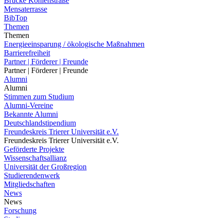
Brücke Kohlenstraße
Mensaterrasse
BibTop
Themen
Themen
Energieeinsparung / ökologische Maßnahmen
Barrierefreiheit
Partner | Förderer | Freunde
Partner | Förderer | Freunde
Alumni
Alumni
Stimmen zum Studium
Alumni-Vereine
Bekannte Alumni
Deutschlandstipendium
Freundeskreis Trierer Universität e.V.
Freundeskreis Trierer Universität e.V.
Geförderte Projekte
Wissenschaftsallianz
Universität der Großregion
Studierendenwerk
Mitgliedschaften
News
News
Forschung