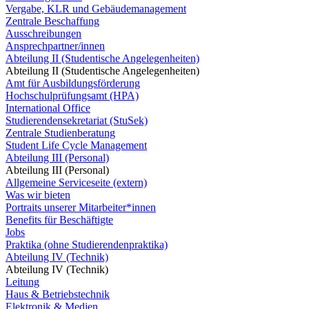
Vergabe, KLR und Gebäudemanagement
Zentrale Beschaffung
Ausschreibungen
Ansprechpartner/innen
Abteilung II (Studentische Angelegenheiten)
Abteilung II (Studentische Angelegenheiten)
Amt für Ausbildungsförderung
Hochschulprüfungsamt (HPA)
International Office
Studierendensekretariat (StuSek)
Zentrale Studienberatung
Student Life Cycle Management
Abteilung III (Personal)
Abteilung III (Personal)
Allgemeine Serviceseite (extern)
Was wir bieten
Portraits unserer Mitarbeiter*innen
Benefits für Beschäftigte
Jobs
Praktika (ohne Studierendenpraktika)
Abteilung IV (Technik)
Abteilung IV (Technik)
Leitung
Haus & Betriebstechnik
Elektronik & Medien