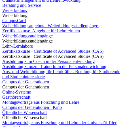
Qualitätsmanagement und Lehrentwicklung
Beratung und Service
Weiterbildung
Weiterbildung
CampusCard
Weiterbildungsangebote: Weiterbildungsstudiengänge,
Zertifikatskurse, Angebote für Lehrer:innen
Weiterbildungsstudiengänge
Weiterbildungsstudiengänge
Lehr-/Lernlabore
Zertifikatskurse - Certificate of Advanced Studies (CAS)
Zertifikatskurse - Certificate of Advanced Studies (CAS)
Ausbildung zum Coach in der Personalentwicklung
Ausbildung zum/zur TrainerIn in der Personalentwicklung
Aus- und Weiterbildung für Lehrkräfte - Beratung für Studierende
und Studieninteressierte
Campus der Generationen
Campus der Generationen
Online-Systeme
Gasthörerschaft
Montagsvorträge aus Forschung und Lehre
Campus der Generationen - Kino
Öffentliche Wissenschaft
Öffentliche Wissenschaft
Montagsvorträge aus Forschung und Lehre der Universität Trier