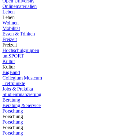
Open University
Onlinematerialien
Leben
Leben
Wohnen
Mobilität
Essen & Trinken
Freizeit
Freizeit
Hochschulgruppen
uniSPORT
Kultur
Kultur
BigBand
Collegium Musicum
Treffpunkte
Jobs & Praktika
Studienfinanzierung
Beratung
Beratung & Service
Forschung
Forschung
Forschung
Forschung
Forschung