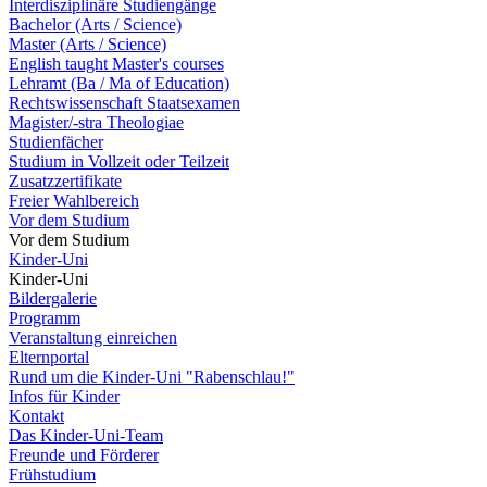
Interdisziplinäre Studiengänge
Bachelor (Arts / Science)
Master (Arts / Science)
English taught Master's courses
Lehramt (Ba / Ma of Education)
Rechtswissenschaft Staatsexamen
Magister/-stra Theologiae
Studienfächer
Studium in Vollzeit oder Teilzeit
Zusatzzertifikate
Freier Wahlbereich
Vor dem Studium
Vor dem Studium
Kinder-Uni
Kinder-Uni
Bildergalerie
Programm
Veranstaltung einreichen
Elternportal
Rund um die Kinder-Uni "Rabenschlau!"
Infos für Kinder
Kontakt
Das Kinder-Uni-Team
Freunde und Förderer
Frühstudium