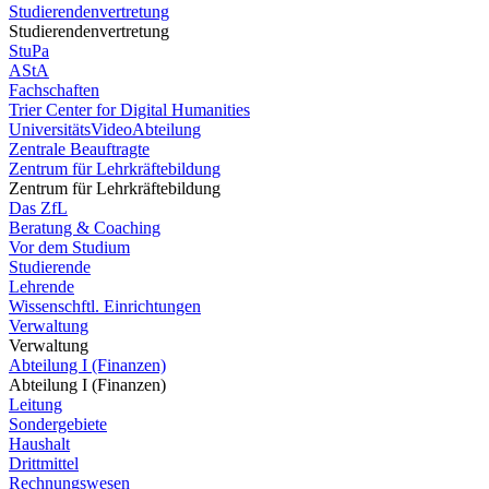
Studierendenvertretung
Studierendenvertretung
StuPa
AStA
Fachschaften
Trier Center for Digital Humanities
UniversitätsVideoAbteilung
Zentrale Beauftragte
Zentrum für Lehrkräftebildung
Zentrum für Lehrkräftebildung
Das ZfL
Beratung & Coaching
Vor dem Studium
Studierende
Lehrende
Wissenschftl. Einrichtungen
Verwaltung
Verwaltung
Abteilung I (Finanzen)
Abteilung I (Finanzen)
Leitung
Sondergebiete
Haushalt
Drittmittel
Rechnungswesen