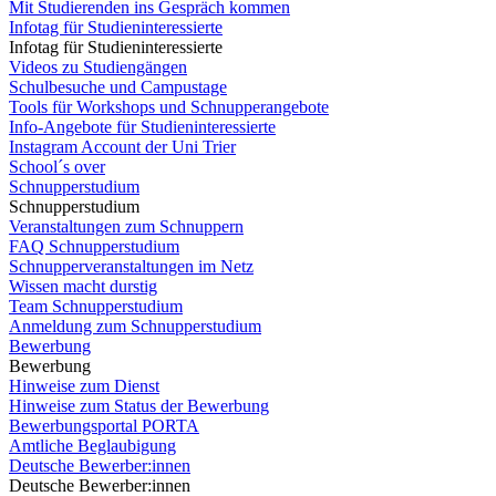
Mit Studierenden ins Gespräch kommen
Infotag für Studieninteressierte
Infotag für Studieninteressierte
Videos zu Studiengängen
Schulbesuche und Campustage
Tools für Workshops und Schnupperangebote
Info-Angebote für Studieninteressierte
Instagram Account der Uni Trier
School´s over
Schnupperstudium
Schnupperstudium
Veranstaltungen zum Schnuppern
FAQ Schnupperstudium
Schnupperveranstaltungen im Netz
Wissen macht durstig
Team Schnupperstudium
Anmeldung zum Schnupperstudium
Bewerbung
Bewerbung
Hinweise zum Dienst
Hinweise zum Status der Bewerbung
Bewerbungsportal PORTA
Amtliche Beglaubigung
Deutsche Bewerber:innen
Deutsche Bewerber:innen