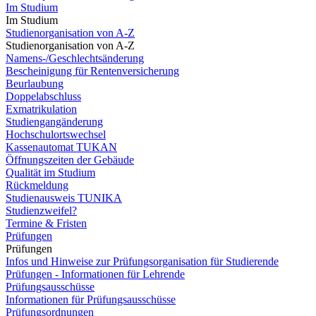
Im Studium
Im Studium
Studienorganisation von A-Z
Studienorganisation von A-Z
Namens-/Geschlechtsänderung
Bescheinigung für Rentenversicherung
Beurlaubung
Doppelabschluss
Exmatrikulation
Studiengangänderung
Hochschulortswechsel
Kassenautomat TUKAN
Öffnungszeiten der Gebäude
Qualität im Studium
Rückmeldung
Studienausweis TUNIKA
Studienzweifel?
Termine & Fristen
Prüfungen
Prüfungen
Infos und Hinweise zur Prüfungsorganisation für Studierende
Prüfungen - Informationen für Lehrende
Prüfungsausschüsse
Informationen für Prüfungsausschüsse
Prüfungsordnungen