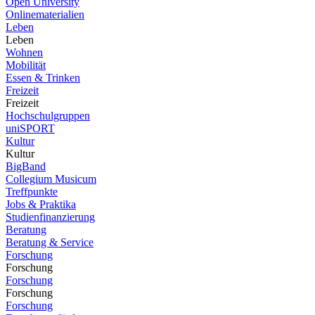
Open University
Onlinematerialien
Leben
Leben
Wohnen
Mobilität
Essen & Trinken
Freizeit
Freizeit
Hochschulgruppen
uniSPORT
Kultur
Kultur
BigBand
Collegium Musicum
Treffpunkte
Jobs & Praktika
Studienfinanzierung
Beratung
Beratung & Service
Forschung
Forschung
Forschung
Forschung
Forschung