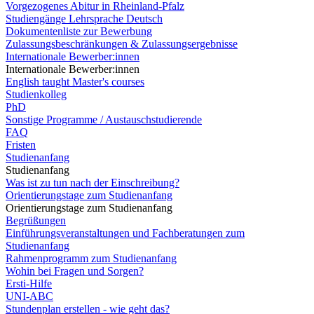
Vorgezogenes Abitur in Rheinland-Pfalz
Studiengänge Lehrsprache Deutsch
Dokumentenliste zur Bewerbung
Zulassungsbeschränkungen & Zulassungsergebnisse
Internationale Bewerber:innen
Internationale Bewerber:innen
English taught Master's courses
Studienkolleg
PhD
Sonstige Programme / Austauschstudierende
FAQ
Fristen
Studienanfang
Studienanfang
Was ist zu tun nach der Einschreibung?
Orientierungstage zum Studienanfang
Orientierungstage zum Studienanfang
Begrüßungen
Einführungsveranstaltungen und Fachberatungen zum
Studienanfang
Rahmenprogramm zum Studienanfang
Wohin bei Fragen und Sorgen?
Ersti-Hilfe
UNI-ABC
Stundenplan erstellen - wie geht das?