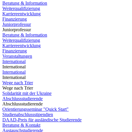
Beratung & Information
Weiterqualifizierung
Karriereentwicklung
Finanzierung
Juniorprofessur
Juniorprofessur
Beratung & Information
Weiterqualifizierung
Karriereentwicklung
Finanzierung
Veranstaltungen
International
International
International
International
Wege nach Trier
Wege nach Trier
Solidarität mit der Ukraine
Abschlussstudierende
Abschlussstudierende
Orientierungsseminar "Quick Start"
Studienabschlussstipendien
DAAD-Preis für ausländische Studierende
Beratung & Kontakt
Austauschstudierende