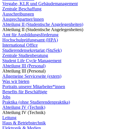
Vergabe, KLR und Gebäudemanagement
Zentrale Beschaffung
Ausschreibungen
Ansprechpartner/innen
Abteilung II (Studentische Angelegenheiten)
Abteilung II (Studentische Angelegenheiten)
Amt für Ausbildungsförderung
Hochschulprüfungsamt (HPA)
International Office
Studierendensekretariat (StuSek)
Zentrale Studienberatung
Student Life Cycle Management
Abteilung III (Personal)
Abteilung III (Personal)
Allgemeine Serviceseite (extern)
Was wir bieten
Portraits unserer Mitarbeiter*innen
Benefits für Beschäftigte
Jobs
Praktika (ohne Studierendenpraktika)
Abteilung IV (Technik)
Abteilung IV (Technik)
Leitung
Haus & Betriebstechnik
Elektronik & Medien