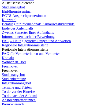
Austauschstudierende
Studienangebot
Einführungsseminar
ECTS-Ansprechpartner:innen
Kurswahl
Beratung für internationale Austauschstudierende
Ende des Aufenthalts
Zweites Semester Ihres Aufenthalts
Informationen nach der Bewerbung
FAQ – Häufig gestellte Fragen und Antworten
Regionale Integrationsassistenz
Regionale Integrationsassistenz
FAQ für Vermieterinnen und Vermieter
Kontakt
Wohnen in Trier
Freemover
Freemover
Studienangebot
Studienberatung
Integrationsangebot
Termine und Fristen
To do vor der Einreise
To do nach der Ankunft
Ansprechpartner:innen
Promovierende