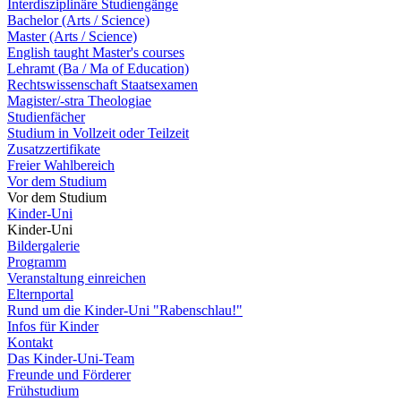
Interdisziplinäre Studiengänge
Bachelor (Arts / Science)
Master (Arts / Science)
English taught Master's courses
Lehramt (Ba / Ma of Education)
Rechtswissenschaft Staatsexamen
Magister/-stra Theologiae
Studienfächer
Studium in Vollzeit oder Teilzeit
Zusatzzertifikate
Freier Wahlbereich
Vor dem Studium
Vor dem Studium
Kinder-Uni
Kinder-Uni
Bildergalerie
Programm
Veranstaltung einreichen
Elternportal
Rund um die Kinder-Uni "Rabenschlau!"
Infos für Kinder
Kontakt
Das Kinder-Uni-Team
Freunde und Förderer
Frühstudium