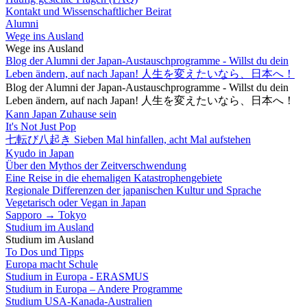
Kontakt und Wissenschaftlicher Beirat
Alumni
Wege ins Ausland
Wege ins Ausland
Blog der Alumni der Japan-Austauschprogramme - Willst du dein
Leben ändern, auf nach Japan! 人生を変えたいなら、日本へ！
Blog der Alumni der Japan-Austauschprogramme - Willst du dein
Leben ändern, auf nach Japan! 人生を変えたいなら、日本へ！
Kann Japan Zuhause sein
It's Not Just Pop
七転び八起き Sieben Mal hinfallen, acht Mal aufstehen
Kyudo in Japan
Über den Mythos der Zeitverschwendung
Eine Reise in die ehemaligen Katastrophengebiete
Regionale Differenzen der japanischen Kultur und Sprache
Vegetarisch oder Vegan in Japan
Sapporo → Tokyo
Studium im Ausland
Studium im Ausland
To Dos und Tipps
Europa macht Schule
Studium in Europa - ERASMUS
Studium in Europa – Andere Programme
Studium USA-Kanada-Australien