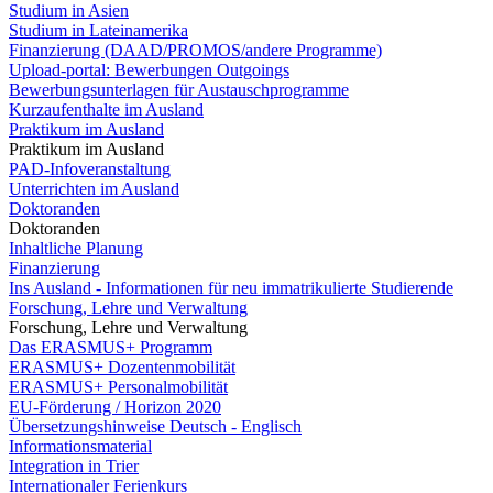
Studium in Asien
Studium in Lateinamerika
Finanzierung (DAAD/PROMOS/andere Programme)
Upload-portal: Bewerbungen Outgoings
Bewerbungsunterlagen für Austauschprogramme
Kurzaufenthalte im Ausland
Praktikum im Ausland
Praktikum im Ausland
PAD-Infoveranstaltung
Unterrichten im Ausland
Doktoranden
Doktoranden
Inhaltliche Planung
Finanzierung
Ins Ausland - Informationen für neu immatrikulierte Studierende
Forschung, Lehre und Verwaltung
Forschung, Lehre und Verwaltung
Das ERASMUS+ Programm
ERASMUS+ Dozentenmobilität
ERASMUS+ Personalmobilität
EU-Förderung / Horizon 2020
Übersetzungshinweise Deutsch - Englisch
Informationsmaterial
Integration in Trier
Internationaler Ferienkurs