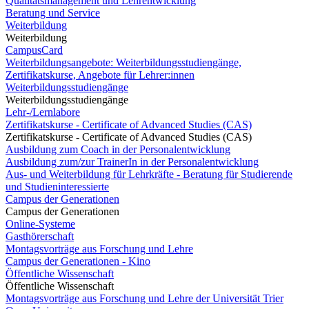
Qualitätsmanagement und Lehrentwicklung
Beratung und Service
Weiterbildung
Weiterbildung
CampusCard
Weiterbildungsangebote: Weiterbildungsstudiengänge,
Zertifikatskurse, Angebote für Lehrer:innen
Weiterbildungsstudiengänge
Weiterbildungsstudiengänge
Lehr-/Lernlabore
Zertifikatskurse - Certificate of Advanced Studies (CAS)
Zertifikatskurse - Certificate of Advanced Studies (CAS)
Ausbildung zum Coach in der Personalentwicklung
Ausbildung zum/zur TrainerIn in der Personalentwicklung
Aus- und Weiterbildung für Lehrkräfte - Beratung für Studierende
und Studieninteressierte
Campus der Generationen
Campus der Generationen
Online-Systeme
Gasthörerschaft
Montagsvorträge aus Forschung und Lehre
Campus der Generationen - Kino
Öffentliche Wissenschaft
Öffentliche Wissenschaft
Montagsvorträge aus Forschung und Lehre der Universität Trier