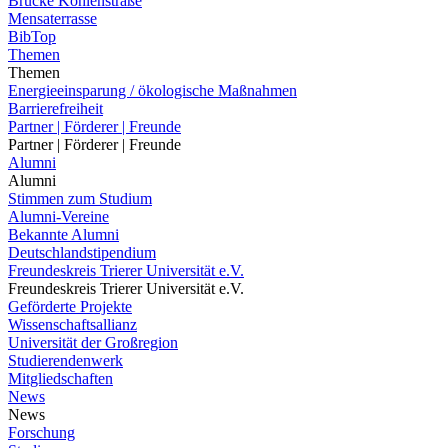
Brücke Kohlenstraße
Mensaterrasse
BibTop
Themen
Themen
Energieeinsparung / ökologische Maßnahmen
Barrierefreiheit
Partner | Förderer | Freunde
Partner | Förderer | Freunde
Alumni
Alumni
Stimmen zum Studium
Alumni-Vereine
Bekannte Alumni
Deutschlandstipendium
Freundeskreis Trierer Universität e.V.
Freundeskreis Trierer Universität e.V.
Geförderte Projekte
Wissenschaftsallianz
Universität der Großregion
Studierendenwerk
Mitgliedschaften
News
News
Forschung