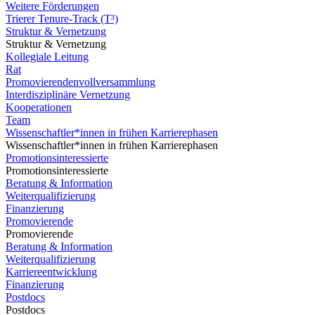
Weitere Förderungen
Trierer Tenure-Track (T³)
Struktur & Vernetzung
Struktur & Vernetzung
Kollegiale Leitung
Rat
Promovierendenvollversammlung
Interdisziplinäre Vernetzung
Kooperationen
Team
Wissenschaftler*innen in frühen Karrierephasen
Wissenschaftler*innen in frühen Karrierephasen
Promotionsinteressierte
Promotionsinteressierte
Beratung & Information
Weiterqualifizierung
Finanzierung
Promovierende
Promovierende
Beratung & Information
Weiterqualifizierung
Karriereentwicklung
Finanzierung
Postdocs
Postdocs