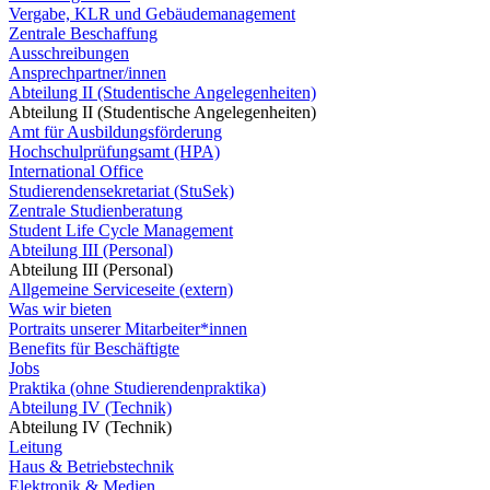
Vergabe, KLR und Gebäudemanagement
Zentrale Beschaffung
Ausschreibungen
Ansprechpartner/innen
Abteilung II (Studentische Angelegenheiten)
Abteilung II (Studentische Angelegenheiten)
Amt für Ausbildungsförderung
Hochschulprüfungsamt (HPA)
International Office
Studierendensekretariat (StuSek)
Zentrale Studienberatung
Student Life Cycle Management
Abteilung III (Personal)
Abteilung III (Personal)
Allgemeine Serviceseite (extern)
Was wir bieten
Portraits unserer Mitarbeiter*innen
Benefits für Beschäftigte
Jobs
Praktika (ohne Studierendenpraktika)
Abteilung IV (Technik)
Abteilung IV (Technik)
Leitung
Haus & Betriebstechnik
Elektronik & Medien