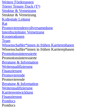
Weitere Förderungen
Trierer Tenure-Track (T³)
Struktur & Vernetzung
Struktur & Vernetzung
Kollegiale Leitung
Rat
Promovierendenvollversammlung
Interdisziplinäre Vernetzung
Kooperationen
Team
Wissenschaftler*innen in frühen Karrierephasen
Wissenschaftler*innen in frühen Karrierephasen
Promotionsinteressierte
Promotionsinteressierte
Beratung & Information
Weiterqualifizierung
Finanzierung
Promovierende
Promovierende
Beratung & Information
Weiterqualifizierung
Karriereentwicklung
Finanzierung
Postdocs
Postdocs