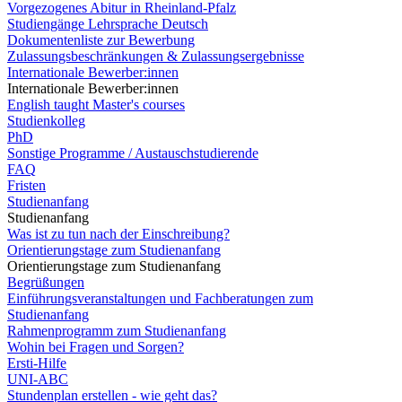
Vorgezogenes Abitur in Rheinland-Pfalz
Studiengänge Lehrsprache Deutsch
Dokumentenliste zur Bewerbung
Zulassungsbeschränkungen & Zulassungsergebnisse
Internationale Bewerber:innen
Internationale Bewerber:innen
English taught Master's courses
Studienkolleg
PhD
Sonstige Programme / Austauschstudierende
FAQ
Fristen
Studienanfang
Studienanfang
Was ist zu tun nach der Einschreibung?
Orientierungstage zum Studienanfang
Orientierungstage zum Studienanfang
Begrüßungen
Einführungsveranstaltungen und Fachberatungen zum
Studienanfang
Rahmenprogramm zum Studienanfang
Wohin bei Fragen und Sorgen?
Ersti-Hilfe
UNI-ABC
Stundenplan erstellen - wie geht das?