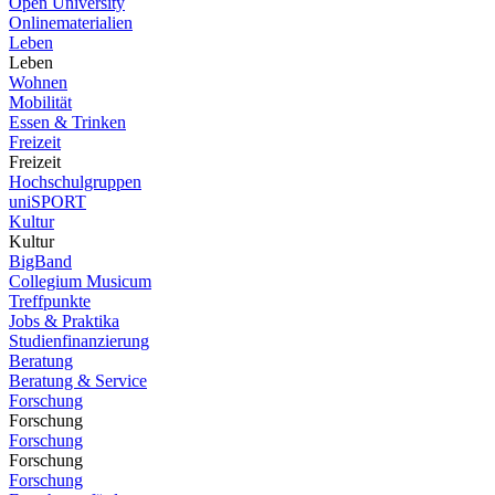
Open University
Onlinematerialien
Leben
Leben
Wohnen
Mobilität
Essen & Trinken
Freizeit
Freizeit
Hochschulgruppen
uniSPORT
Kultur
Kultur
BigBand
Collegium Musicum
Treffpunkte
Jobs & Praktika
Studienfinanzierung
Beratung
Beratung & Service
Forschung
Forschung
Forschung
Forschung
Forschung