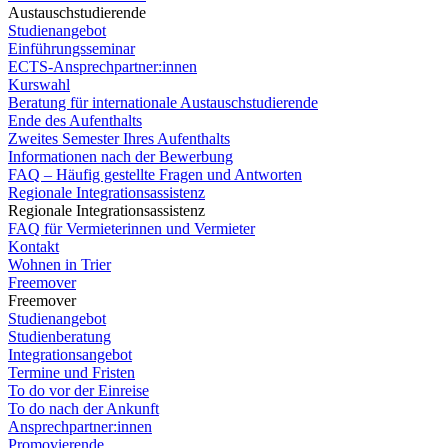
Austauschstudierende
Studienangebot
Einführungsseminar
ECTS-Ansprechpartner:innen
Kurswahl
Beratung für internationale Austauschstudierende
Ende des Aufenthalts
Zweites Semester Ihres Aufenthalts
Informationen nach der Bewerbung
FAQ – Häufig gestellte Fragen und Antworten
Regionale Integrationsassistenz
Regionale Integrationsassistenz
FAQ für Vermieterinnen und Vermieter
Kontakt
Wohnen in Trier
Freemover
Freemover
Studienangebot
Studienberatung
Integrationsangebot
Termine und Fristen
To do vor der Einreise
To do nach der Ankunft
Ansprechpartner:innen
Promovierende