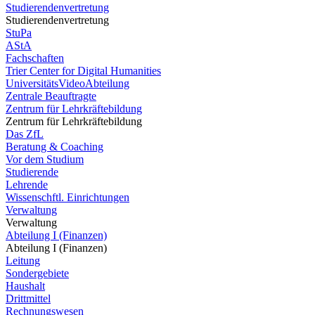
Studierendenvertretung
Studierendenvertretung
StuPa
AStA
Fachschaften
Trier Center for Digital Humanities
UniversitätsVideoAbteilung
Zentrale Beauftragte
Zentrum für Lehrkräftebildung
Zentrum für Lehrkräftebildung
Das ZfL
Beratung & Coaching
Vor dem Studium
Studierende
Lehrende
Wissenschftl. Einrichtungen
Verwaltung
Verwaltung
Abteilung I (Finanzen)
Abteilung I (Finanzen)
Leitung
Sondergebiete
Haushalt
Drittmittel
Rechnungswesen