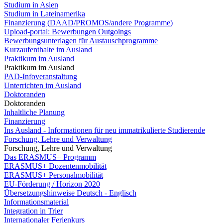
Studium in Asien
Studium in Lateinamerika
Finanzierung (DAAD/PROMOS/andere Programme)
Upload-portal: Bewerbungen Outgoings
Bewerbungsunterlagen für Austauschprogramme
Kurzaufenthalte im Ausland
Praktikum im Ausland
Praktikum im Ausland
PAD-Infoveranstaltung
Unterrichten im Ausland
Doktoranden
Doktoranden
Inhaltliche Planung
Finanzierung
Ins Ausland - Informationen für neu immatrikulierte Studierende
Forschung, Lehre und Verwaltung
Forschung, Lehre und Verwaltung
Das ERASMUS+ Programm
ERASMUS+ Dozentenmobilität
ERASMUS+ Personalmobilität
EU-Förderung / Horizon 2020
Übersetzungshinweise Deutsch - Englisch
Informationsmaterial
Integration in Trier
Internationaler Ferienkurs