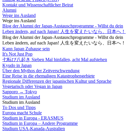
Kontakt und Wissenschaftlicher Beirat
Alumni
Wege ins Ausland
Wege ins Ausland
Blog der Alumni der Japan-Austauschprogramme - Willst du dein
Leben ändern, auf nach Japan! 人生を変えたいなら、日本へ！
Blog der Alumni der Japan-Austauschprogramme - Willst du dein
Leben ändern, auf nach Japan! 人生を変えたいなら、日本へ！
Kann Japan Zuhause sein
It's Not Just Pop
七転び八起き Sieben Mal hinfallen, acht Mal aufstehen
Kyudo in Japan
Über den Mythos der Zeitverschwendung
Eine Reise in die ehemaligen Katastrophengebiete
Regionale Differenzen der japanischen Kultur und Sprache
Vegetarisch oder Vegan in Japan
Sapporo → Tokyo
Studium im Ausland
Studium im Ausland
To Dos und Tipps
Europa macht Schule
Studium in Europa - ERASMUS
Studium in Europa – Andere Programme
Studium USA-Kanada-Australien