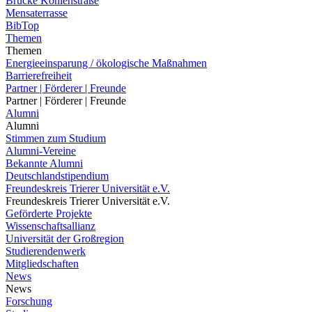
Brücke Kohlenstraße
Mensaterrasse
BibTop
Themen
Themen
Energieeinsparung / ökologische Maßnahmen
Barrierefreiheit
Partner | Förderer | Freunde
Partner | Förderer | Freunde
Alumni
Alumni
Stimmen zum Studium
Alumni-Vereine
Bekannte Alumni
Deutschlandstipendium
Freundeskreis Trierer Universität e.V.
Freundeskreis Trierer Universität e.V.
Geförderte Projekte
Wissenschaftsallianz
Universität der Großregion
Studierendenwerk
Mitgliedschaften
News
News
Forschung