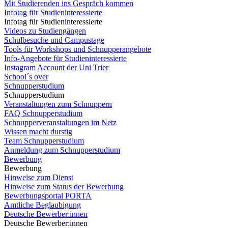
Mit Studierenden ins Gespräch kommen
Infotag für Studieninteressierte
Infotag für Studieninteressierte
Videos zu Studiengängen
Schulbesuche und Campustage
Tools für Workshops und Schnupperangebote
Info-Angebote für Studieninteressierte
Instagram Account der Uni Trier
School´s over
Schnupperstudium
Schnupperstudium
Veranstaltungen zum Schnuppern
FAQ Schnupperstudium
Schnupperveranstaltungen im Netz
Wissen macht durstig
Team Schnupperstudium
Anmeldung zum Schnupperstudium
Bewerbung
Bewerbung
Hinweise zum Dienst
Hinweise zum Status der Bewerbung
Bewerbungsportal PORTA
Amtliche Beglaubigung
Deutsche Bewerber:innen
Deutsche Bewerber:innen