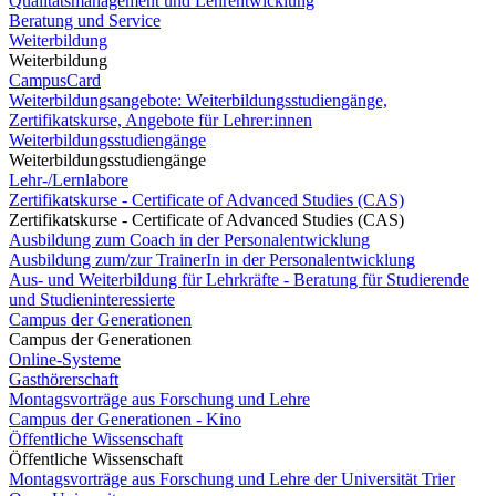
Qualitätsmanagement und Lehrentwicklung
Beratung und Service
Weiterbildung
Weiterbildung
CampusCard
Weiterbildungsangebote: Weiterbildungsstudiengänge,
Zertifikatskurse, Angebote für Lehrer:innen
Weiterbildungsstudiengänge
Weiterbildungsstudiengänge
Lehr-/Lernlabore
Zertifikatskurse - Certificate of Advanced Studies (CAS)
Zertifikatskurse - Certificate of Advanced Studies (CAS)
Ausbildung zum Coach in der Personalentwicklung
Ausbildung zum/zur TrainerIn in der Personalentwicklung
Aus- und Weiterbildung für Lehrkräfte - Beratung für Studierende
und Studieninteressierte
Campus der Generationen
Campus der Generationen
Online-Systeme
Gasthörerschaft
Montagsvorträge aus Forschung und Lehre
Campus der Generationen - Kino
Öffentliche Wissenschaft
Öffentliche Wissenschaft
Montagsvorträge aus Forschung und Lehre der Universität Trier