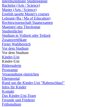
Interdisziplinäre Studiengänge
Bachelor (Arts / Science)
Master (Arts / Science)
English taught Master's courses
Lehramt (Ba / Ma of Education)
Rechtswissenschaft Staatsexamen
Magister/-stra Theologiae
Studienfächer
Studium in Vollzeit oder Teilzeit
Zusatzzertifikate
Freier Wahlbereich
Vor dem Studium
Vor dem Studium
Kinder-Uni
Kinder-Uni
Bildergalerie
Programm
Veranstaltung einreichen
Elternportal
Rund um die Kinder-Uni "Rabenschlau!"
Infos für Kinder
Kontakt
Das Kinder-Uni-Team
Freunde und Förderer
Frühstudium