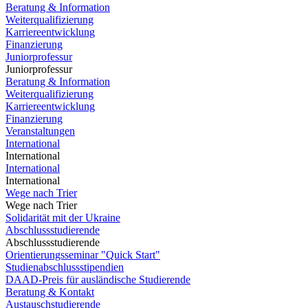
Beratung & Information
Weiterqualifizierung
Karriereentwicklung
Finanzierung
Juniorprofessur
Juniorprofessur
Beratung & Information
Weiterqualifizierung
Karriereentwicklung
Finanzierung
Veranstaltungen
International
International
International
International
Wege nach Trier
Wege nach Trier
Solidarität mit der Ukraine
Abschlussstudierende
Abschlussstudierende
Orientierungsseminar "Quick Start"
Studienabschlussstipendien
DAAD-Preis für ausländische Studierende
Beratung & Kontakt
Austauschstudierende