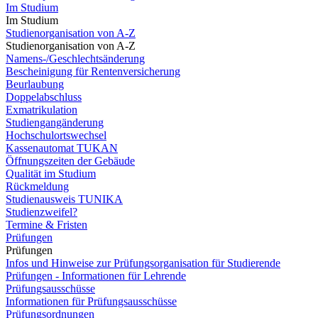
Im Studium
Im Studium
Studienorganisation von A-Z
Studienorganisation von A-Z
Namens-/Geschlechtsänderung
Bescheinigung für Rentenversicherung
Beurlaubung
Doppelabschluss
Exmatrikulation
Studiengangänderung
Hochschulortswechsel
Kassenautomat TUKAN
Öffnungszeiten der Gebäude
Qualität im Studium
Rückmeldung
Studienausweis TUNIKA
Studienzweifel?
Termine & Fristen
Prüfungen
Prüfungen
Infos und Hinweise zur Prüfungsorganisation für Studierende
Prüfungen - Informationen für Lehrende
Prüfungsausschüsse
Informationen für Prüfungsausschüsse
Prüfungsordnungen