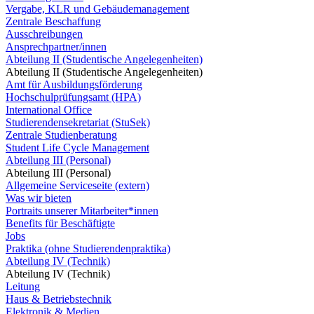
Vergabe, KLR und Gebäudemanagement
Zentrale Beschaffung
Ausschreibungen
Ansprechpartner/innen
Abteilung II (Studentische Angelegenheiten)
Abteilung II (Studentische Angelegenheiten)
Amt für Ausbildungsförderung
Hochschulprüfungsamt (HPA)
International Office
Studierendensekretariat (StuSek)
Zentrale Studienberatung
Student Life Cycle Management
Abteilung III (Personal)
Abteilung III (Personal)
Allgemeine Serviceseite (extern)
Was wir bieten
Portraits unserer Mitarbeiter*innen
Benefits für Beschäftigte
Jobs
Praktika (ohne Studierendenpraktika)
Abteilung IV (Technik)
Abteilung IV (Technik)
Leitung
Haus & Betriebstechnik
Elektronik & Medien