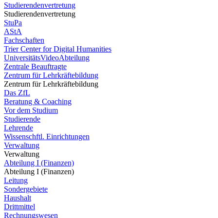
Studierendenvertretung
Studierendenvertretung
StuPa
AStA
Fachschaften
Trier Center for Digital Humanities
UniversitätsVideoAbteilung
Zentrale Beauftragte
Zentrum für Lehrkräftebildung
Zentrum für Lehrkräftebildung
Das ZfL
Beratung & Coaching
Vor dem Studium
Studierende
Lehrende
Wissenschftl. Einrichtungen
Verwaltung
Verwaltung
Abteilung I (Finanzen)
Abteilung I (Finanzen)
Leitung
Sondergebiete
Haushalt
Drittmittel
Rechnungswesen