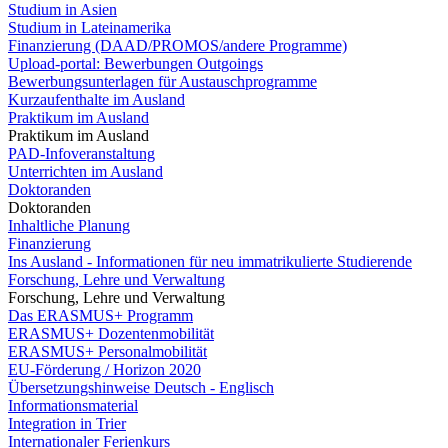
Studium in Asien
Studium in Lateinamerika
Finanzierung (DAAD/PROMOS/andere Programme)
Upload-portal: Bewerbungen Outgoings
Bewerbungsunterlagen für Austauschprogramme
Kurzaufenthalte im Ausland
Praktikum im Ausland
Praktikum im Ausland
PAD-Infoveranstaltung
Unterrichten im Ausland
Doktoranden
Doktoranden
Inhaltliche Planung
Finanzierung
Ins Ausland - Informationen für neu immatrikulierte Studierende
Forschung, Lehre und Verwaltung
Forschung, Lehre und Verwaltung
Das ERASMUS+ Programm
ERASMUS+ Dozentenmobilität
ERASMUS+ Personalmobilität
EU-Förderung / Horizon 2020
Übersetzungshinweise Deutsch - Englisch
Informationsmaterial
Integration in Trier
Internationaler Ferienkurs