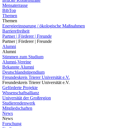
Brücke Kohlenstraße
Mensaterrasse
BibTop
Themen
Themen
Energieeinsparung / ökologische Maßnahmen
Barrierefreiheit
Partner | Förderer | Freunde
Partner | Förderer | Freunde
Alumni
Alumni
Stimmen zum Studium
Alumni-Vereine
Bekannte Alumni
Deutschlandstipendium
Freundeskreis Trierer Universität e.V.
Freundeskreis Trierer Universität e.V.
Geförderte Projekte
Wissenschaftsallianz
Universität der Großregion
Studierendenwerk
Mitgliedschaften
News
News
Forschung