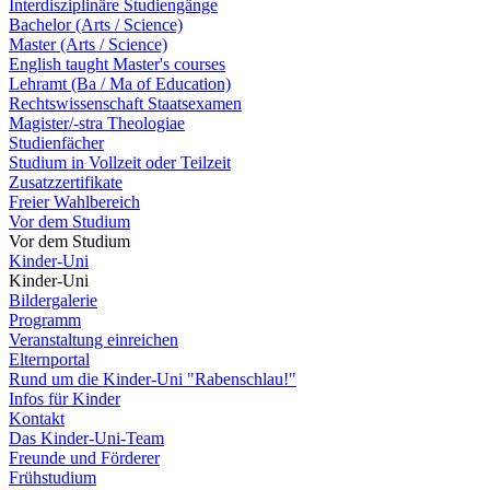
Interdisziplinäre Studiengänge
Bachelor (Arts / Science)
Master (Arts / Science)
English taught Master's courses
Lehramt (Ba / Ma of Education)
Rechtswissenschaft Staatsexamen
Magister/-stra Theologiae
Studienfächer
Studium in Vollzeit oder Teilzeit
Zusatzzertifikate
Freier Wahlbereich
Vor dem Studium
Vor dem Studium
Kinder-Uni
Kinder-Uni
Bildergalerie
Programm
Veranstaltung einreichen
Elternportal
Rund um die Kinder-Uni "Rabenschlau!"
Infos für Kinder
Kontakt
Das Kinder-Uni-Team
Freunde und Förderer
Frühstudium