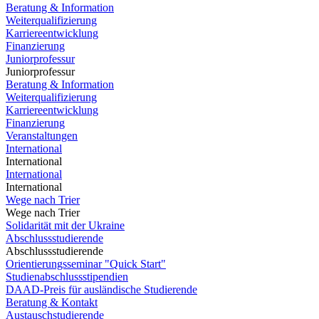
Beratung & Information
Weiterqualifizierung
Karriereentwicklung
Finanzierung
Juniorprofessur
Juniorprofessur
Beratung & Information
Weiterqualifizierung
Karriereentwicklung
Finanzierung
Veranstaltungen
International
International
International
International
Wege nach Trier
Wege nach Trier
Solidarität mit der Ukraine
Abschlussstudierende
Abschlussstudierende
Orientierungsseminar "Quick Start"
Studienabschlussstipendien
DAAD-Preis für ausländische Studierende
Beratung & Kontakt
Austauschstudierende