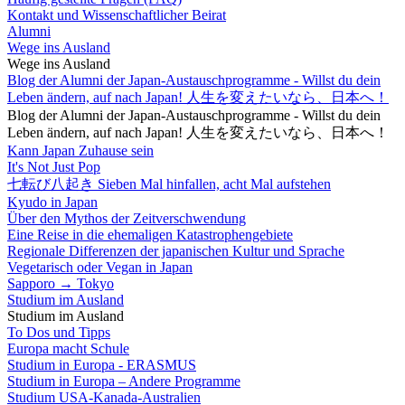
Kontakt und Wissenschaftlicher Beirat
Alumni
Wege ins Ausland
Wege ins Ausland
Blog der Alumni der Japan-Austauschprogramme - Willst du dein
Leben ändern, auf nach Japan! 人生を変えたいなら、日本へ！
Blog der Alumni der Japan-Austauschprogramme - Willst du dein
Leben ändern, auf nach Japan! 人生を変えたいなら、日本へ！
Kann Japan Zuhause sein
It's Not Just Pop
七転び八起き Sieben Mal hinfallen, acht Mal aufstehen
Kyudo in Japan
Über den Mythos der Zeitverschwendung
Eine Reise in die ehemaligen Katastrophengebiete
Regionale Differenzen der japanischen Kultur und Sprache
Vegetarisch oder Vegan in Japan
Sapporo → Tokyo
Studium im Ausland
Studium im Ausland
To Dos und Tipps
Europa macht Schule
Studium in Europa - ERASMUS
Studium in Europa – Andere Programme
Studium USA-Kanada-Australien