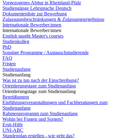
Vorgezogenes Abitur in Rheinland-Pfalz
Studiengänge Lehrsprache Deutsch
Dokumentenliste zur Bewerbung
Zulassungsbeschränkungen & Zulassungsergebnisse
Internationale Bewerber:innen
Internationale Bewerber:innen
English taught Master's courses
Studienkolleg
PhD
Sonstige Programme / Austauschstudierende
FAQ
Fristen
Studienanfang
Studienanfang
Was ist zu tun nach der Einschreibung?
Orientierungstage zum Studienanfang
Orientierungstage zum Studienanfang
Begrüßungen
Einführungsveranstaltungen und Fachberatungen zum
Studienanfang
Rahmenprogramm zum Studienanfang
Wohin bei Fragen und Sorgen?
Ersti-Hilfe
UNI-ABC
Stundenplan erstellen - wie geht das?