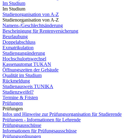
Im Studium
Im Studium
Studienorganisation von A-Z
Studienorganisation von A-Z
Namens-/Geschlechtsänderung
Bescheinigung für Rentenversicherung
Beurlaubung
Doppelabschluss
Exmatrikulation
Studiengangänderung
Hochschulortswechsel
Kassenautomat TUKAN
Öffnungszeiten der Gebäude
Qualität im Studium
Rückmeldung
Studienausweis TUNIKA
Studienzweifel?
Termine & Fristen
Prüfungen
Prüfungen
Infos und Hinweise zur Prüfungsorganisation für Studierende
Prüfungen - Informationen für Lehrende
Prüfungsausschüsse
Informationen für Prüfungsausschüsse
Prüfungsordnungen