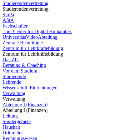
Studierendenvertretung
Studierendenvertretung
StuPa
AStA
Fachschaften
Trier Center for Digital Humanities
UniversitätsVideoAbteilung
Zentrale Beauftragte
Zentrum für Lehrkräftebildung
Zentrum für Lehrkräftebildung
Das ZfL
Beratung & Coaching
Vor dem Studium
Studierende
Lehrende
Wissenschftl. Einrichtungen
Verwaltung
Verwaltung
Abteilung I (Finanzen)
Abteilung I (Finanzen)
Leitung
Sondergebiete
Haushalt
Drittmittel
Rechnungswesen