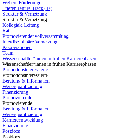
Weitere Förderungen
Trierer Tenure-Track (T³)
Struktur & Vernetzung
Struktur & Vernetzung
Kollegiale Leitung
Rat
Promovierendenvollversammlung
Interdisziplinäre Vernetzung
Kooperationen
Team
Wissenschaftler*innen in frühen Karrierephasen
Wissenschaftler*innen in frühen Karrierephasen
Promotionsinteressierte
Promotionsinteressierte
Beratung & Information
Weiterqualifizierung
Finanzierung
Promovierende
Promovierende
Beratung & Information
Weiterqualifizierung
Karriereentwicklung
Finanzierung
Postdocs
Postdocs