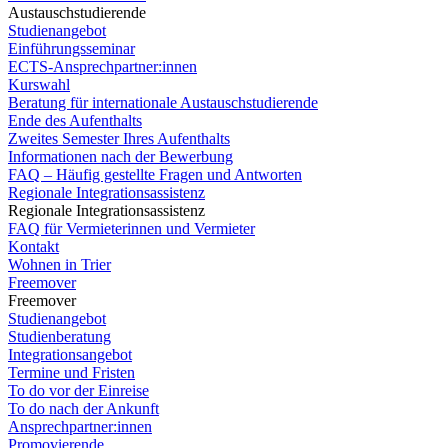
Austauschstudierende
Studienangebot
Einführungsseminar
ECTS-Ansprechpartner:innen
Kurswahl
Beratung für internationale Austauschstudierende
Ende des Aufenthalts
Zweites Semester Ihres Aufenthalts
Informationen nach der Bewerbung
FAQ – Häufig gestellte Fragen und Antworten
Regionale Integrationsassistenz
Regionale Integrationsassistenz
FAQ für Vermieterinnen und Vermieter
Kontakt
Wohnen in Trier
Freemover
Freemover
Studienangebot
Studienberatung
Integrationsangebot
Termine und Fristen
To do vor der Einreise
To do nach der Ankunft
Ansprechpartner:innen
Promovierende