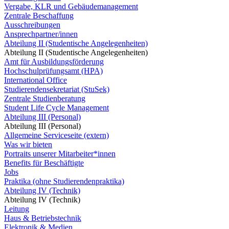
Vergabe, KLR und Gebäudemanagement
Zentrale Beschaffung
Ausschreibungen
Ansprechpartner/innen
Abteilung II (Studentische Angelegenheiten)
Abteilung II (Studentische Angelegenheiten)
Amt für Ausbildungsförderung
Hochschulprüfungsamt (HPA)
International Office
Studierendensekretariat (StuSek)
Zentrale Studienberatung
Student Life Cycle Management
Abteilung III (Personal)
Abteilung III (Personal)
Allgemeine Serviceseite (extern)
Was wir bieten
Portraits unserer Mitarbeiter*innen
Benefits für Beschäftigte
Jobs
Praktika (ohne Studierendenpraktika)
Abteilung IV (Technik)
Abteilung IV (Technik)
Leitung
Haus & Betriebstechnik
Elektronik & Medien