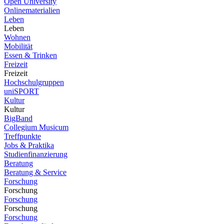
Open University
Onlinematerialien
Leben
Leben
Wohnen
Mobilität
Essen & Trinken
Freizeit
Freizeit
Hochschulgruppen
uniSPORT
Kultur
Kultur
BigBand
Collegium Musicum
Treffpunkte
Jobs & Praktika
Studienfinanzierung
Beratung
Beratung & Service
Forschung
Forschung
Forschung
Forschung
Forschung