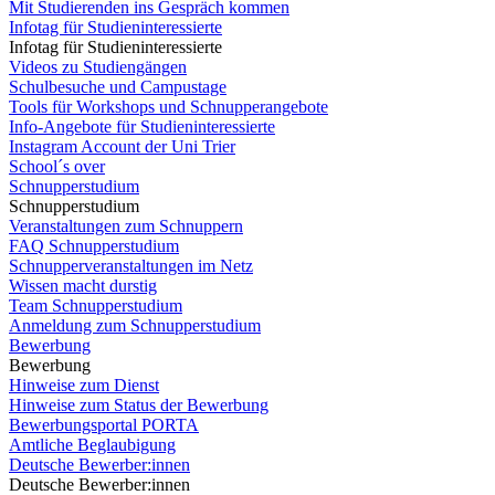
Mit Studierenden ins Gespräch kommen
Infotag für Studieninteressierte
Infotag für Studieninteressierte
Videos zu Studiengängen
Schulbesuche und Campustage
Tools für Workshops und Schnupperangebote
Info-Angebote für Studieninteressierte
Instagram Account der Uni Trier
School´s over
Schnupperstudium
Schnupperstudium
Veranstaltungen zum Schnuppern
FAQ Schnupperstudium
Schnupperveranstaltungen im Netz
Wissen macht durstig
Team Schnupperstudium
Anmeldung zum Schnupperstudium
Bewerbung
Bewerbung
Hinweise zum Dienst
Hinweise zum Status der Bewerbung
Bewerbungsportal PORTA
Amtliche Beglaubigung
Deutsche Bewerber:innen
Deutsche Bewerber:innen