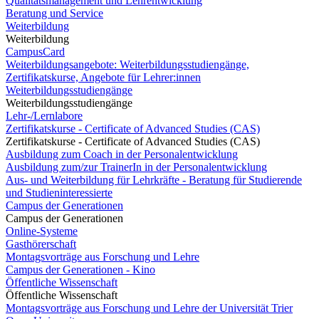
Qualitätsmanagement und Lehrentwicklung
Beratung und Service
Weiterbildung
Weiterbildung
CampusCard
Weiterbildungsangebote: Weiterbildungsstudiengänge,
Zertifikatskurse, Angebote für Lehrer:innen
Weiterbildungsstudiengänge
Weiterbildungsstudiengänge
Lehr-/Lernlabore
Zertifikatskurse - Certificate of Advanced Studies (CAS)
Zertifikatskurse - Certificate of Advanced Studies (CAS)
Ausbildung zum Coach in der Personalentwicklung
Ausbildung zum/zur TrainerIn in der Personalentwicklung
Aus- und Weiterbildung für Lehrkräfte - Beratung für Studierende
und Studieninteressierte
Campus der Generationen
Campus der Generationen
Online-Systeme
Gasthörerschaft
Montagsvorträge aus Forschung und Lehre
Campus der Generationen - Kino
Öffentliche Wissenschaft
Öffentliche Wissenschaft
Montagsvorträge aus Forschung und Lehre der Universität Trier