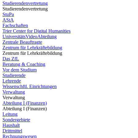
Studierendenvertretung
Studierendenvertretung
StuPa
AStA
Fachschaften
Trier Center for Digital Humanities
UniversitätsVideoAbteilung
Zentrale Beauftragte
Zentrum für Lehrkräftebildung
Zentrum für Lehrkräftebildung
Das ZfL
Beratung & Coaching
Vor dem Studium
Studierende
Lehrende
Wissenschftl. Einrichtungen
Verwaltung
Verwaltung
Abteilung I (Finanzen)
Abteilung I (Finanzen)
Leitung
Sondergebiete
Haushalt
Drittmittel
Rechnungswesen