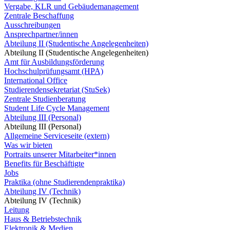
Vergabe, KLR und Gebäudemanagement
Zentrale Beschaffung
Ausschreibungen
Ansprechpartner/innen
Abteilung II (Studentische Angelegenheiten)
Abteilung II (Studentische Angelegenheiten)
Amt für Ausbildungsförderung
Hochschulprüfungsamt (HPA)
International Office
Studierendensekretariat (StuSek)
Zentrale Studienberatung
Student Life Cycle Management
Abteilung III (Personal)
Abteilung III (Personal)
Allgemeine Serviceseite (extern)
Was wir bieten
Portraits unserer Mitarbeiter*innen
Benefits für Beschäftigte
Jobs
Praktika (ohne Studierendenpraktika)
Abteilung IV (Technik)
Abteilung IV (Technik)
Leitung
Haus & Betriebstechnik
Elektronik & Medien