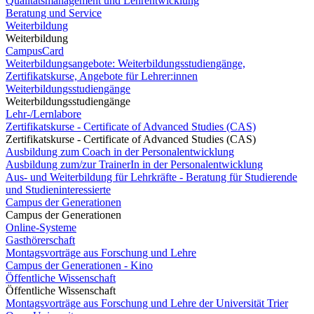
Qualitätsmanagement und Lehrentwicklung
Beratung und Service
Weiterbildung
Weiterbildung
CampusCard
Weiterbildungsangebote: Weiterbildungsstudiengänge,
Zertifikatskurse, Angebote für Lehrer:innen
Weiterbildungsstudiengänge
Weiterbildungsstudiengänge
Lehr-/Lernlabore
Zertifikatskurse - Certificate of Advanced Studies (CAS)
Zertifikatskurse - Certificate of Advanced Studies (CAS)
Ausbildung zum Coach in der Personalentwicklung
Ausbildung zum/zur TrainerIn in der Personalentwicklung
Aus- und Weiterbildung für Lehrkräfte - Beratung für Studierende
und Studieninteressierte
Campus der Generationen
Campus der Generationen
Online-Systeme
Gasthörerschaft
Montagsvorträge aus Forschung und Lehre
Campus der Generationen - Kino
Öffentliche Wissenschaft
Öffentliche Wissenschaft
Montagsvorträge aus Forschung und Lehre der Universität Trier