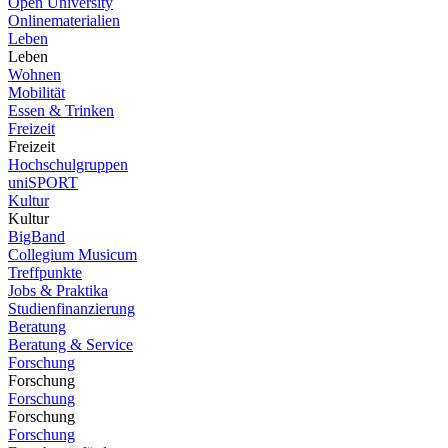
Open University
Onlinematerialien
Leben
Leben
Wohnen
Mobilität
Essen & Trinken
Freizeit
Freizeit
Hochschulgruppen
uniSPORT
Kultur
Kultur
BigBand
Collegium Musicum
Treffpunkte
Jobs & Praktika
Studienfinanzierung
Beratung
Beratung & Service
Forschung
Forschung
Forschung
Forschung
Forschung