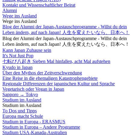
Kontakt und Wissenschaftlicher Beirat
Alumni
Wege ins Ausland
Wege ins Ausland
Blog der Alumni der Japan-Austauschprogramme - Willst du dein
Leben ändern, auf nach Japan! 人生を変えたいなら、日本へ！
Blog der Alumni der Japan-Austauschprogramme - Willst du dein
Leben ändern, auf nach Japan! 人生を変えたいなら、日本へ！
Kann Japan Zuhause sein
It's Not Just Pop
七転び八起き Sieben Mal hinfallen, acht Mal aufstehen
Kyudo in Japan
Über den Mythos der Zeitverschwendung
Eine Reise in die ehemaligen Katastrophengebiete
Regionale Differenzen der japanischen Kultur und Sprache
Vegetarisch oder Vegan in Japan
Sapporo → Tokyo
Studium im Ausland
Studium im Ausland
To Dos und Tipps
Europa macht Schule
Studium in Europa - ERASMUS
Studium in Europa – Andere Programme
Studium USA-Kanada-Australien