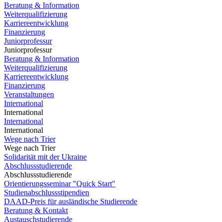
Beratung & Information
Weiterqualifizierung
Karriereentwicklung
Finanzierung
Juniorprofessur
Juniorprofessur
Beratung & Information
Weiterqualifizierung
Karriereentwicklung
Finanzierung
Veranstaltungen
International
International
International
International
Wege nach Trier
Wege nach Trier
Solidarität mit der Ukraine
Abschlussstudierende
Abschlussstudierende
Orientierungsseminar "Quick Start"
Studienabschlussstipendien
DAAD-Preis für ausländische Studierende
Beratung & Kontakt
Austauschstudierende