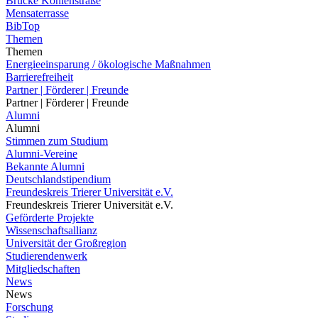
Brücke Kohlenstraße
Mensaterrasse
BibTop
Themen
Themen
Energieeinsparung / ökologische Maßnahmen
Barrierefreiheit
Partner | Förderer | Freunde
Partner | Förderer | Freunde
Alumni
Alumni
Stimmen zum Studium
Alumni-Vereine
Bekannte Alumni
Deutschlandstipendium
Freundeskreis Trierer Universität e.V.
Freundeskreis Trierer Universität e.V.
Geförderte Projekte
Wissenschaftsallianz
Universität der Großregion
Studierendenwerk
Mitgliedschaften
News
News
Forschung