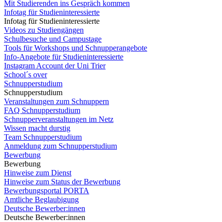
Mit Studierenden ins Gespräch kommen
Infotag für Studieninteressierte
Infotag für Studieninteressierte
Videos zu Studiengängen
Schulbesuche und Campustage
Tools für Workshops und Schnupperangebote
Info-Angebote für Studieninteressierte
Instagram Account der Uni Trier
School´s over
Schnupperstudium
Schnupperstudium
Veranstaltungen zum Schnuppern
FAQ Schnupperstudium
Schnupperveranstaltungen im Netz
Wissen macht durstig
Team Schnupperstudium
Anmeldung zum Schnupperstudium
Bewerbung
Bewerbung
Hinweise zum Dienst
Hinweise zum Status der Bewerbung
Bewerbungsportal PORTA
Amtliche Beglaubigung
Deutsche Bewerber:innen
Deutsche Bewerber:innen