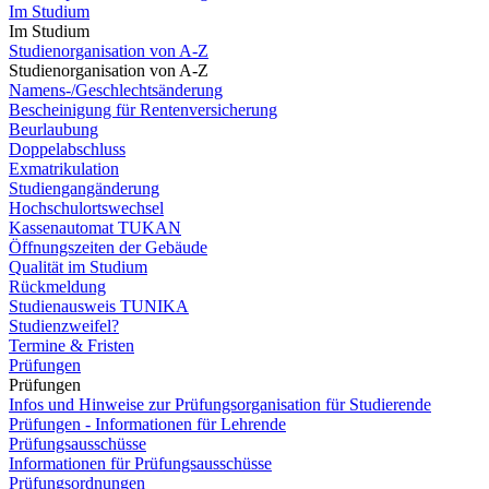
Im Studium
Im Studium
Studienorganisation von A-Z
Studienorganisation von A-Z
Namens-/Geschlechtsänderung
Bescheinigung für Rentenversicherung
Beurlaubung
Doppelabschluss
Exmatrikulation
Studiengangänderung
Hochschulortswechsel
Kassenautomat TUKAN
Öffnungszeiten der Gebäude
Qualität im Studium
Rückmeldung
Studienausweis TUNIKA
Studienzweifel?
Termine & Fristen
Prüfungen
Prüfungen
Infos und Hinweise zur Prüfungsorganisation für Studierende
Prüfungen - Informationen für Lehrende
Prüfungsausschüsse
Informationen für Prüfungsausschüsse
Prüfungsordnungen