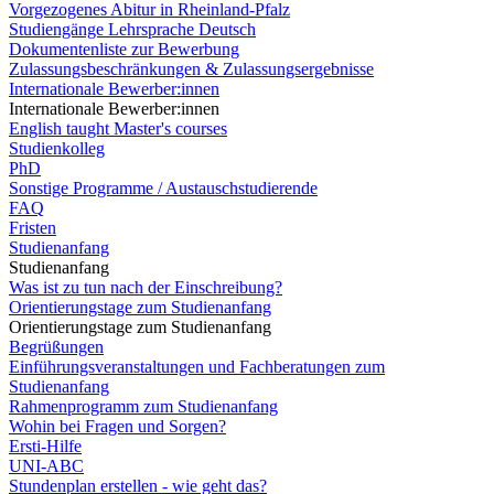
Vorgezogenes Abitur in Rheinland-Pfalz
Studiengänge Lehrsprache Deutsch
Dokumentenliste zur Bewerbung
Zulassungsbeschränkungen & Zulassungsergebnisse
Internationale Bewerber:innen
Internationale Bewerber:innen
English taught Master's courses
Studienkolleg
PhD
Sonstige Programme / Austauschstudierende
FAQ
Fristen
Studienanfang
Studienanfang
Was ist zu tun nach der Einschreibung?
Orientierungstage zum Studienanfang
Orientierungstage zum Studienanfang
Begrüßungen
Einführungsveranstaltungen und Fachberatungen zum
Studienanfang
Rahmenprogramm zum Studienanfang
Wohin bei Fragen und Sorgen?
Ersti-Hilfe
UNI-ABC
Stundenplan erstellen - wie geht das?