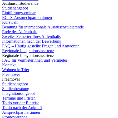
Austauschstudierende
Studienangebot
Einführungsseminar
ECTS-Ansprechpartner:innen
Kurswahl
Beratung für internationale Austauschstudierende
Ende des Aufenthalts
Zweites Semester Ihres Aufenthalts
Informationen nach der Bewerbung
FAQ – Häufig gestellte Fragen und Antworten
Regionale Integrationsassistenz
Regionale Integrationsassistenz
FAQ für Vermieterinnen und Vermieter
Kontakt
Wohnen in Trier
Freemover
Freemover
Studienangebot
Studienberatung
Integrationsangebot
Termine und Fristen
To do vor der Einreise
To do nach der Ankunft
Ansprechpartner:innen
Promovierende