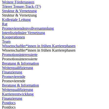
Weitere Förderungen
Trierer Tenure-Track (T³)
Struktur & Vernetzung
Struktur & Vernetzung
Kollegiale Leitung
Rat
Promovierendenvollversammlung
Interdisziplinäre Vernetzung
Kooperationen
Team
Wissenschaftler*innen in frühen Karrierephasen
Wissenschaftler*innen in frühen Karrierephasen
Promotionsinteressierte
Promotionsinteressierte
Beratung & Information
Weiterqualifizierung
Finanzierung
Promovierende
Promovierende
Beratung & Information
Weiterqualifizierung
Karriereentwicklung
Finanzierung
Postdocs
Postdocs