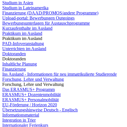
Studium in Asien
Studium in Lateinamerika
Finanzierung (DAAD/PROMOS/andere Programme)
Upload-portal: Bewerbungen Outgoings
Bewerbungsunterlagen für Austauschprogramme
Kurzaufenthalte im Ausland
Praktikum im Ausland
Praktikum im Ausland
PAD-Infoveranstaltung
Unterrichten im Ausland
Doktoranden
Doktoranden
Inhaltliche Planung
Finanzierung
Ins Ausland - Informationen für neu immatrikulierte Studierende
Forschung, Lehre und Verwaltung
Forschung, Lehre und Verwaltung
Das ERASMUS+ Programm
ERASMUS+ Dozentenmobilität
ERASMUS+ Personalmobilität
EU-Förderung / Horizon 2020
Übersetzungshinweise Deutsch - Englisch
Informationsmaterial
Integration in Trier
Internationaler Ferienkurs