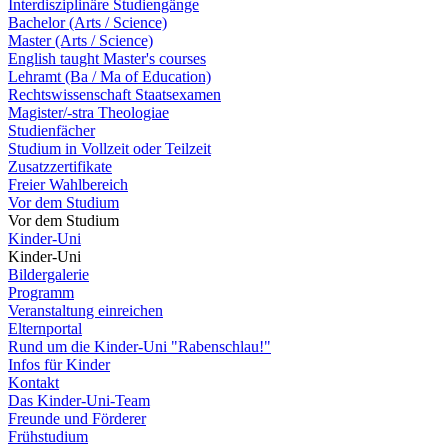
Interdisziplinäre Studiengänge
Bachelor (Arts / Science)
Master (Arts / Science)
English taught Master's courses
Lehramt (Ba / Ma of Education)
Rechtswissenschaft Staatsexamen
Magister/-stra Theologiae
Studienfächer
Studium in Vollzeit oder Teilzeit
Zusatzzertifikate
Freier Wahlbereich
Vor dem Studium
Vor dem Studium
Kinder-Uni
Kinder-Uni
Bildergalerie
Programm
Veranstaltung einreichen
Elternportal
Rund um die Kinder-Uni "Rabenschlau!"
Infos für Kinder
Kontakt
Das Kinder-Uni-Team
Freunde und Förderer
Frühstudium