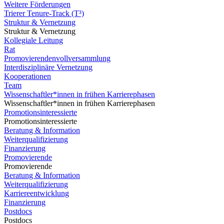
Weitere Förderungen
Trierer Tenure-Track (T³)
Struktur & Vernetzung
Struktur & Vernetzung
Kollegiale Leitung
Rat
Promovierendenvollversammlung
Interdisziplinäre Vernetzung
Kooperationen
Team
Wissenschaftler*innen in frühen Karrierephasen
Wissenschaftler*innen in frühen Karrierephasen
Promotionsinteressierte
Promotionsinteressierte
Beratung & Information
Weiterqualifizierung
Finanzierung
Promovierende
Promovierende
Beratung & Information
Weiterqualifizierung
Karriereentwicklung
Finanzierung
Postdocs
Postdocs