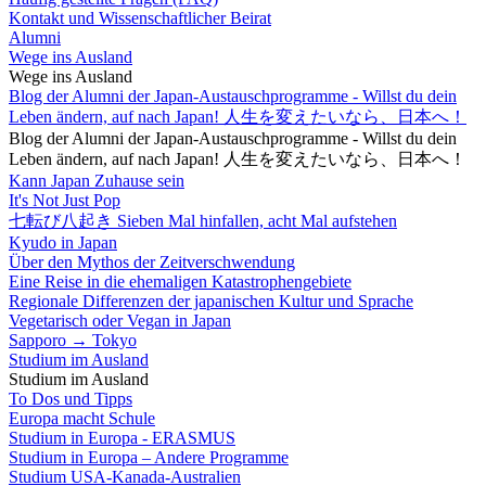
Kontakt und Wissenschaftlicher Beirat
Alumni
Wege ins Ausland
Wege ins Ausland
Blog der Alumni der Japan-Austauschprogramme - Willst du dein
Leben ändern, auf nach Japan! 人生を変えたいなら、日本へ！
Blog der Alumni der Japan-Austauschprogramme - Willst du dein
Leben ändern, auf nach Japan! 人生を変えたいなら、日本へ！
Kann Japan Zuhause sein
It's Not Just Pop
七転び八起き Sieben Mal hinfallen, acht Mal aufstehen
Kyudo in Japan
Über den Mythos der Zeitverschwendung
Eine Reise in die ehemaligen Katastrophengebiete
Regionale Differenzen der japanischen Kultur und Sprache
Vegetarisch oder Vegan in Japan
Sapporo → Tokyo
Studium im Ausland
Studium im Ausland
To Dos und Tipps
Europa macht Schule
Studium in Europa - ERASMUS
Studium in Europa – Andere Programme
Studium USA-Kanada-Australien