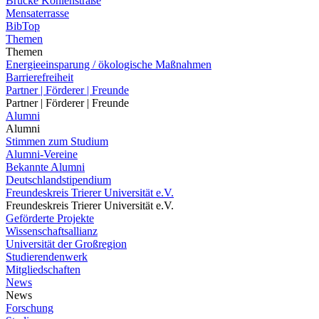
Brücke Kohlenstraße
Mensaterrasse
BibTop
Themen
Themen
Energieeinsparung / ökologische Maßnahmen
Barrierefreiheit
Partner | Förderer | Freunde
Partner | Förderer | Freunde
Alumni
Alumni
Stimmen zum Studium
Alumni-Vereine
Bekannte Alumni
Deutschlandstipendium
Freundeskreis Trierer Universität e.V.
Freundeskreis Trierer Universität e.V.
Geförderte Projekte
Wissenschaftsallianz
Universität der Großregion
Studierendenwerk
Mitgliedschaften
News
News
Forschung