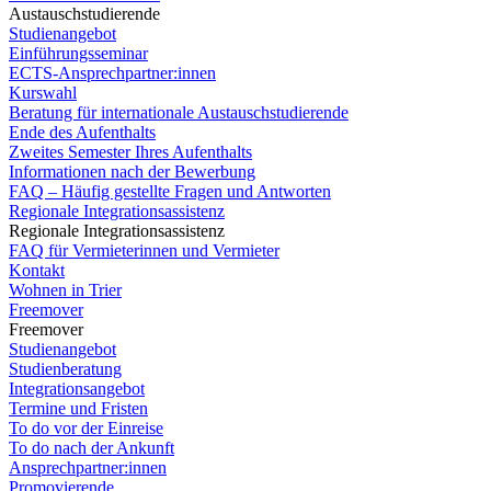
Austauschstudierende
Studienangebot
Einführungsseminar
ECTS-Ansprechpartner:innen
Kurswahl
Beratung für internationale Austauschstudierende
Ende des Aufenthalts
Zweites Semester Ihres Aufenthalts
Informationen nach der Bewerbung
FAQ – Häufig gestellte Fragen und Antworten
Regionale Integrationsassistenz
Regionale Integrationsassistenz
FAQ für Vermieterinnen und Vermieter
Kontakt
Wohnen in Trier
Freemover
Freemover
Studienangebot
Studienberatung
Integrationsangebot
Termine und Fristen
To do vor der Einreise
To do nach der Ankunft
Ansprechpartner:innen
Promovierende