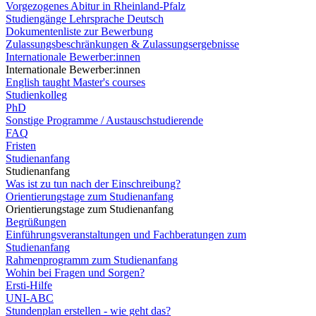
Vorgezogenes Abitur in Rheinland-Pfalz
Studiengänge Lehrsprache Deutsch
Dokumentenliste zur Bewerbung
Zulassungsbeschränkungen & Zulassungsergebnisse
Internationale Bewerber:innen
Internationale Bewerber:innen
English taught Master's courses
Studienkolleg
PhD
Sonstige Programme / Austauschstudierende
FAQ
Fristen
Studienanfang
Studienanfang
Was ist zu tun nach der Einschreibung?
Orientierungstage zum Studienanfang
Orientierungstage zum Studienanfang
Begrüßungen
Einführungsveranstaltungen und Fachberatungen zum
Studienanfang
Rahmenprogramm zum Studienanfang
Wohin bei Fragen und Sorgen?
Ersti-Hilfe
UNI-ABC
Stundenplan erstellen - wie geht das?