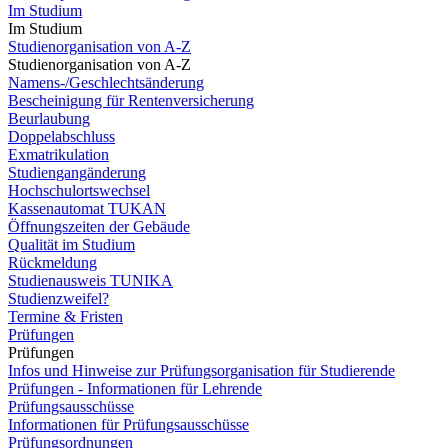
Im Studium
Im Studium
Studienorganisation von A-Z
Studienorganisation von A-Z
Namens-/Geschlechtsänderung
Bescheinigung für Rentenversicherung
Beurlaubung
Doppelabschluss
Exmatrikulation
Studiengangänderung
Hochschulortswechsel
Kassenautomat TUKAN
Öffnungszeiten der Gebäude
Qualität im Studium
Rückmeldung
Studienausweis TUNIKA
Studienzweifel?
Termine & Fristen
Prüfungen
Prüfungen
Infos und Hinweise zur Prüfungsorganisation für Studierende
Prüfungen - Informationen für Lehrende
Prüfungsausschüsse
Informationen für Prüfungsausschüsse
Prüfungsordnungen