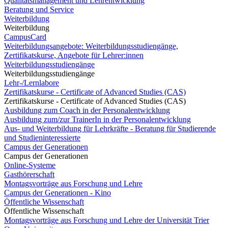
Qualitätsmanagement und Lehrentwicklung
Beratung und Service
Weiterbildung
Weiterbildung
CampusCard
Weiterbildungsangebote: Weiterbildungsstudiengänge,
Zertifikatskurse, Angebote für Lehrer:innen
Weiterbildungsstudiengänge
Weiterbildungsstudiengänge
Lehr-/Lernlabore
Zertifikatskurse - Certificate of Advanced Studies (CAS)
Zertifikatskurse - Certificate of Advanced Studies (CAS)
Ausbildung zum Coach in der Personalentwicklung
Ausbildung zum/zur TrainerIn in der Personalentwicklung
Aus- und Weiterbildung für Lehrkräfte - Beratung für Studierende
und Studieninteressierte
Campus der Generationen
Campus der Generationen
Online-Systeme
Gasthörerschaft
Montagsvorträge aus Forschung und Lehre
Campus der Generationen - Kino
Öffentliche Wissenschaft
Öffentliche Wissenschaft
Montagsvorträge aus Forschung und Lehre der Universität Trier