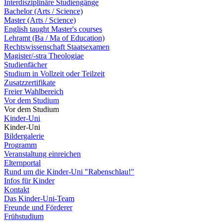
Interdisziplinäre Studiengänge
Bachelor (Arts / Science)
Master (Arts / Science)
English taught Master's courses
Lehramt (Ba / Ma of Education)
Rechtswissenschaft Staatsexamen
Magister/-stra Theologiae
Studienfächer
Studium in Vollzeit oder Teilzeit
Zusatzzertifikate
Freier Wahlbereich
Vor dem Studium
Vor dem Studium
Kinder-Uni
Kinder-Uni
Bildergalerie
Programm
Veranstaltung einreichen
Elternportal
Rund um die Kinder-Uni "Rabenschlau!"
Infos für Kinder
Kontakt
Das Kinder-Uni-Team
Freunde und Förderer
Frühstudium