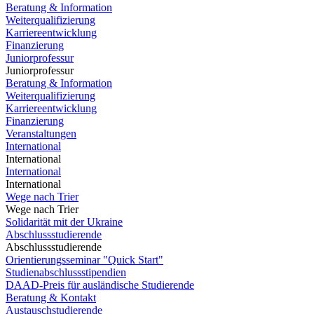
Beratung & Information
Weiterqualifizierung
Karriereentwicklung
Finanzierung
Juniorprofessur
Juniorprofessur
Beratung & Information
Weiterqualifizierung
Karriereentwicklung
Finanzierung
Veranstaltungen
International
International
International
International
Wege nach Trier
Wege nach Trier
Solidarität mit der Ukraine
Abschlussstudierende
Abschlussstudierende
Orientierungsseminar "Quick Start"
Studienabschlussstipendien
DAAD-Preis für ausländische Studierende
Beratung & Kontakt
Austauschstudierende