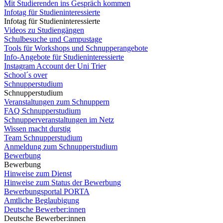
Mit Studierenden ins Gespräch kommen
Infotag für Studieninteressierte
Infotag für Studieninteressierte
Videos zu Studiengängen
Schulbesuche und Campustage
Tools für Workshops und Schnupperangebote
Info-Angebote für Studieninteressierte
Instagram Account der Uni Trier
School´s over
Schnupperstudium
Schnupperstudium
Veranstaltungen zum Schnuppern
FAQ Schnupperstudium
Schnupperveranstaltungen im Netz
Wissen macht durstig
Team Schnupperstudium
Anmeldung zum Schnupperstudium
Bewerbung
Bewerbung
Hinweise zum Dienst
Hinweise zum Status der Bewerbung
Bewerbungsportal PORTA
Amtliche Beglaubigung
Deutsche Bewerber:innen
Deutsche Bewerber:innen