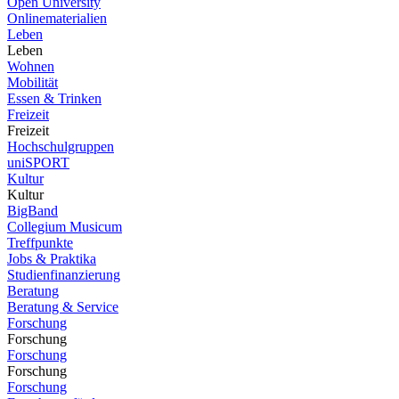
Open University
Onlinematerialien
Leben
Leben
Wohnen
Mobilität
Essen & Trinken
Freizeit
Freizeit
Hochschulgruppen
uniSPORT
Kultur
Kultur
BigBand
Collegium Musicum
Treffpunkte
Jobs & Praktika
Studienfinanzierung
Beratung
Beratung & Service
Forschung
Forschung
Forschung
Forschung
Forschung