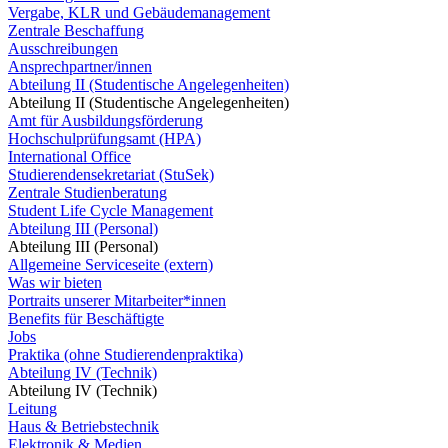
Vergabe, KLR und Gebäudemanagement
Zentrale Beschaffung
Ausschreibungen
Ansprechpartner/innen
Abteilung II (Studentische Angelegenheiten)
Abteilung II (Studentische Angelegenheiten)
Amt für Ausbildungsförderung
Hochschulprüfungsamt (HPA)
International Office
Studierendensekretariat (StuSek)
Zentrale Studienberatung
Student Life Cycle Management
Abteilung III (Personal)
Abteilung III (Personal)
Allgemeine Serviceseite (extern)
Was wir bieten
Portraits unserer Mitarbeiter*innen
Benefits für Beschäftigte
Jobs
Praktika (ohne Studierendenpraktika)
Abteilung IV (Technik)
Abteilung IV (Technik)
Leitung
Haus & Betriebstechnik
Elektronik & Medien