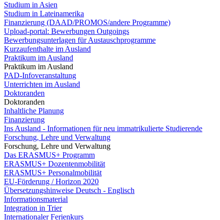
Studium in Asien
Studium in Lateinamerika
Finanzierung (DAAD/PROMOS/andere Programme)
Upload-portal: Bewerbungen Outgoings
Bewerbungsunterlagen für Austauschprogramme
Kurzaufenthalte im Ausland
Praktikum im Ausland
Praktikum im Ausland
PAD-Infoveranstaltung
Unterrichten im Ausland
Doktoranden
Doktoranden
Inhaltliche Planung
Finanzierung
Ins Ausland - Informationen für neu immatrikulierte Studierende
Forschung, Lehre und Verwaltung
Forschung, Lehre und Verwaltung
Das ERASMUS+ Programm
ERASMUS+ Dozentenmobilität
ERASMUS+ Personalmobilität
EU-Förderung / Horizon 2020
Übersetzungshinweise Deutsch - Englisch
Informationsmaterial
Integration in Trier
Internationaler Ferienkurs