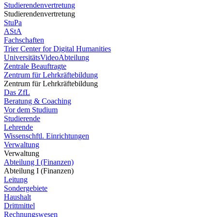
Studierendenvertretung
Studierendenvertretung
StuPa
AStA
Fachschaften
Trier Center for Digital Humanities
UniversitätsVideoAbteilung
Zentrale Beauftragte
Zentrum für Lehrkräftebildung
Zentrum für Lehrkräftebildung
Das ZfL
Beratung & Coaching
Vor dem Studium
Studierende
Lehrende
Wissenschftl. Einrichtungen
Verwaltung
Verwaltung
Abteilung I (Finanzen)
Abteilung I (Finanzen)
Leitung
Sondergebiete
Haushalt
Drittmittel
Rechnungswesen