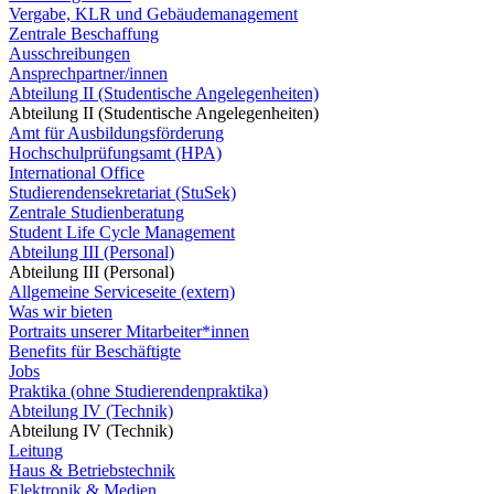
Vergabe, KLR und Gebäudemanagement
Zentrale Beschaffung
Ausschreibungen
Ansprechpartner/innen
Abteilung II (Studentische Angelegenheiten)
Abteilung II (Studentische Angelegenheiten)
Amt für Ausbildungsförderung
Hochschulprüfungsamt (HPA)
International Office
Studierendensekretariat (StuSek)
Zentrale Studienberatung
Student Life Cycle Management
Abteilung III (Personal)
Abteilung III (Personal)
Allgemeine Serviceseite (extern)
Was wir bieten
Portraits unserer Mitarbeiter*innen
Benefits für Beschäftigte
Jobs
Praktika (ohne Studierendenpraktika)
Abteilung IV (Technik)
Abteilung IV (Technik)
Leitung
Haus & Betriebstechnik
Elektronik & Medien