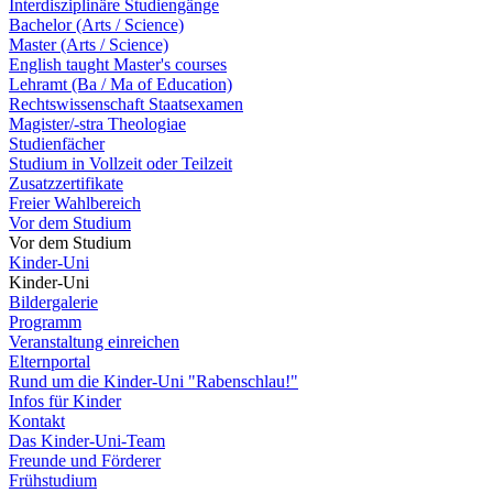
Interdisziplinäre Studiengänge
Bachelor (Arts / Science)
Master (Arts / Science)
English taught Master's courses
Lehramt (Ba / Ma of Education)
Rechtswissenschaft Staatsexamen
Magister/-stra Theologiae
Studienfächer
Studium in Vollzeit oder Teilzeit
Zusatzzertifikate
Freier Wahlbereich
Vor dem Studium
Vor dem Studium
Kinder-Uni
Kinder-Uni
Bildergalerie
Programm
Veranstaltung einreichen
Elternportal
Rund um die Kinder-Uni "Rabenschlau!"
Infos für Kinder
Kontakt
Das Kinder-Uni-Team
Freunde und Förderer
Frühstudium