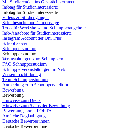
Mit Studierenden ins Gespräch kommen
Infotag für Studieninteressierte
Infotag für Studieninteressierte
Videos zu Studiengängen
Schulbesuche und Campustage
Tools für Workshops und Schnupperangebote
Info-Angebote für Studieninteressierte
Instagram Account der Uni Trier
School´s over
Schnupperstudium
Schnupperstudium
Veranstaltungen zum Schnuppern
FAQ Schnupperstudium
Schnupperveranstaltungen im Netz
Wissen macht durstig
Team Schnupperstudium
Anmeldung zum Schnupperstudium
Bewerbung
Bewerbung
Hinweise zum Dienst
Hinweise zum Status der Bewerbung
Bewerbungsportal PORTA
Amtliche Beglaubigung
Deutsche Bewerber:innen
Deutsche Bewerber:innen