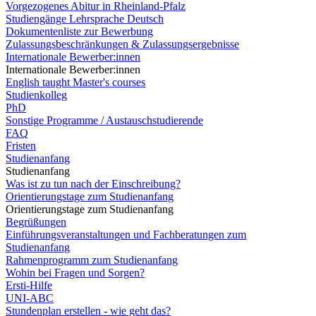
Vorgezogenes Abitur in Rheinland-Pfalz
Studiengänge Lehrsprache Deutsch
Dokumentenliste zur Bewerbung
Zulassungsbeschränkungen & Zulassungsergebnisse
Internationale Bewerber:innen
Internationale Bewerber:innen
English taught Master's courses
Studienkolleg
PhD
Sonstige Programme / Austauschstudierende
FAQ
Fristen
Studienanfang
Studienanfang
Was ist zu tun nach der Einschreibung?
Orientierungstage zum Studienanfang
Orientierungstage zum Studienanfang
Begrüßungen
Einführungsveranstaltungen und Fachberatungen zum
Studienanfang
Rahmenprogramm zum Studienanfang
Wohin bei Fragen und Sorgen?
Ersti-Hilfe
UNI-ABC
Stundenplan erstellen - wie geht das?