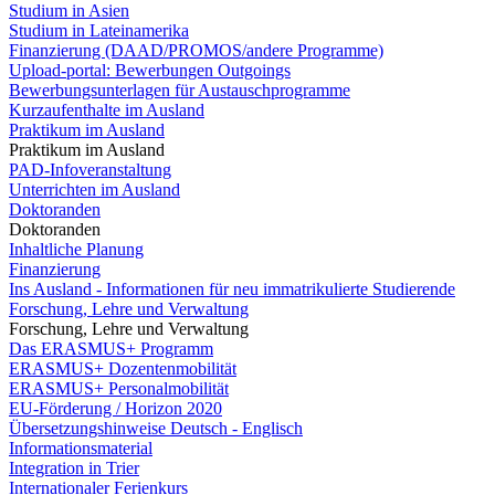
Studium in Asien
Studium in Lateinamerika
Finanzierung (DAAD/PROMOS/andere Programme)
Upload-portal: Bewerbungen Outgoings
Bewerbungsunterlagen für Austauschprogramme
Kurzaufenthalte im Ausland
Praktikum im Ausland
Praktikum im Ausland
PAD-Infoveranstaltung
Unterrichten im Ausland
Doktoranden
Doktoranden
Inhaltliche Planung
Finanzierung
Ins Ausland - Informationen für neu immatrikulierte Studierende
Forschung, Lehre und Verwaltung
Forschung, Lehre und Verwaltung
Das ERASMUS+ Programm
ERASMUS+ Dozentenmobilität
ERASMUS+ Personalmobilität
EU-Förderung / Horizon 2020
Übersetzungshinweise Deutsch - Englisch
Informationsmaterial
Integration in Trier
Internationaler Ferienkurs