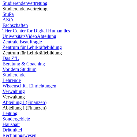
Studierendenvertretung
Studierendenvertretung
StuPa
AStA
Fachschaften
Trier Center for Digital Humanities
UniversitätsVideoAbteilung
Zentrale Beauftragte
Zentrum für Lehrkräftebildung
Zentrum für Lehrkräftebildung
Das ZfL
Beratung & Coaching
Vor dem Studium
Studierende
Lehrende
Wissenschftl. Einrichtungen
Verwaltung
Verwaltung
Abteilung I (Finanzen)
Abteilung I (Finanzen)
Leitung
Sondergebiete
Haushalt
Drittmittel
Rechnungswesen