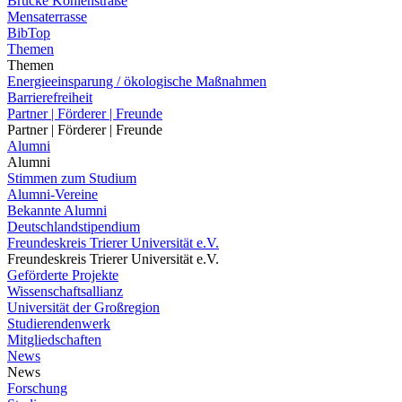
Brücke Kohlenstraße
Mensaterrasse
BibTop
Themen
Themen
Energieeinsparung / ökologische Maßnahmen
Barrierefreiheit
Partner | Förderer | Freunde
Partner | Förderer | Freunde
Alumni
Alumni
Stimmen zum Studium
Alumni-Vereine
Bekannte Alumni
Deutschlandstipendium
Freundeskreis Trierer Universität e.V.
Freundeskreis Trierer Universität e.V.
Geförderte Projekte
Wissenschaftsallianz
Universität der Großregion
Studierendenwerk
Mitgliedschaften
News
News
Forschung