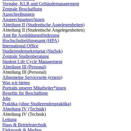
Vergabe, KLR und Gebäudemanagement
Zentrale Beschaffung
Ausschreibungen
Ansprechpartner/innen
Abteilung II (Studentische Angelegenheiten)
Abteilung II (Studentische Angelegenheiten)
Amt für Ausbildungsförderung
Hochschulprüfungsamt (HPA)
International Office
Studierendensekretariat (StuSek)
Zentrale Studienberatung
Student Life Cycle Management
Abteilung III (Personal)
Abteilung III (Personal)
Allgemeine Serviceseite (extern)
Was wir bieten
Portraits unserer Mitarbeiter*innen
Benefits für Beschäftigte
Jobs
Praktika (ohne Studierendenpraktika)
Abteilung IV (Technik)
Abteilung IV (Technik)
Leitung
Haus & Betriebstechnik
Elektronik & Medien