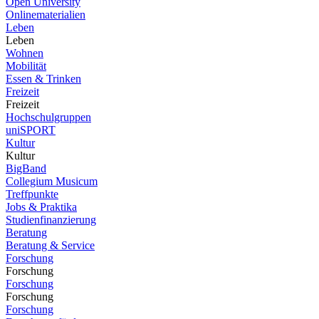
Open University
Onlinematerialien
Leben
Leben
Wohnen
Mobilität
Essen & Trinken
Freizeit
Freizeit
Hochschulgruppen
uniSPORT
Kultur
Kultur
BigBand
Collegium Musicum
Treffpunkte
Jobs & Praktika
Studienfinanzierung
Beratung
Beratung & Service
Forschung
Forschung
Forschung
Forschung
Forschung