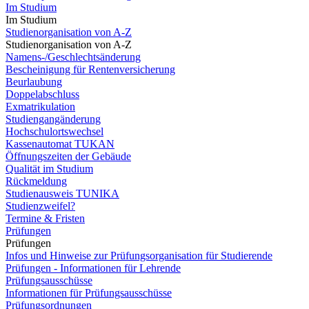
Im Studium
Im Studium
Studienorganisation von A-Z
Studienorganisation von A-Z
Namens-/Geschlechtsänderung
Bescheinigung für Rentenversicherung
Beurlaubung
Doppelabschluss
Exmatrikulation
Studiengangänderung
Hochschulortswechsel
Kassenautomat TUKAN
Öffnungszeiten der Gebäude
Qualität im Studium
Rückmeldung
Studienausweis TUNIKA
Studienzweifel?
Termine & Fristen
Prüfungen
Prüfungen
Infos und Hinweise zur Prüfungsorganisation für Studierende
Prüfungen - Informationen für Lehrende
Prüfungsausschüsse
Informationen für Prüfungsausschüsse
Prüfungsordnungen