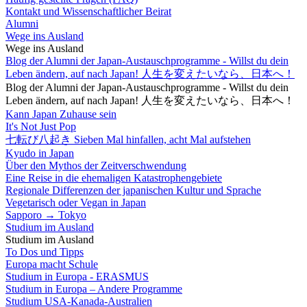
Kontakt und Wissenschaftlicher Beirat
Alumni
Wege ins Ausland
Wege ins Ausland
Blog der Alumni der Japan-Austauschprogramme - Willst du dein
Leben ändern, auf nach Japan! 人生を変えたいなら、日本へ！
Blog der Alumni der Japan-Austauschprogramme - Willst du dein
Leben ändern, auf nach Japan! 人生を変えたいなら、日本へ！
Kann Japan Zuhause sein
It's Not Just Pop
七転び八起き Sieben Mal hinfallen, acht Mal aufstehen
Kyudo in Japan
Über den Mythos der Zeitverschwendung
Eine Reise in die ehemaligen Katastrophengebiete
Regionale Differenzen der japanischen Kultur und Sprache
Vegetarisch oder Vegan in Japan
Sapporo → Tokyo
Studium im Ausland
Studium im Ausland
To Dos und Tipps
Europa macht Schule
Studium in Europa - ERASMUS
Studium in Europa – Andere Programme
Studium USA-Kanada-Australien