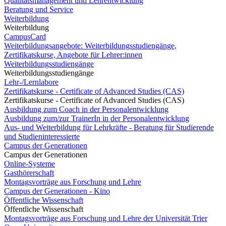
Qualitätsmanagement und Lehrentwicklung
Beratung und Service
Weiterbildung
Weiterbildung
CampusCard
Weiterbildungsangebote: Weiterbildungsstudiengänge,
Zertifikatskurse, Angebote für Lehrer:innen
Weiterbildungsstudiengänge
Weiterbildungsstudiengänge
Lehr-/Lernlabore
Zertifikatskurse - Certificate of Advanced Studies (CAS)
Zertifikatskurse - Certificate of Advanced Studies (CAS)
Ausbildung zum Coach in der Personalentwicklung
Ausbildung zum/zur TrainerIn in der Personalentwicklung
Aus- und Weiterbildung für Lehrkräfte - Beratung für Studierende
und Studieninteressierte
Campus der Generationen
Campus der Generationen
Online-Systeme
Gasthörerschaft
Montagsvorträge aus Forschung und Lehre
Campus der Generationen - Kino
Öffentliche Wissenschaft
Öffentliche Wissenschaft
Montagsvorträge aus Forschung und Lehre der Universität Trier