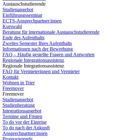
Austauschstudierende
Studienangebot
Einführungsseminar
ECTS-Ansprechpartner:innen
Kurswahl
Beratung für internationale Austauschstudierende
Ende des Aufenthalts
Zweites Semester Ihres Aufenthalts
Informationen nach der Bewerbung
FAQ – Häufig gestellte Fragen und Antworten
Regionale Integrationsassistenz
Regionale Integrationsassistenz
FAQ für Vermieterinnen und Vermieter
Kontakt
Wohnen in Trier
Freemover
Freemover
Studienangebot
Studienberatung
Integrationsangebot
Termine und Fristen
To do vor der Einreise
To do nach der Ankunft
Ansprechpartner:innen
Promovierende