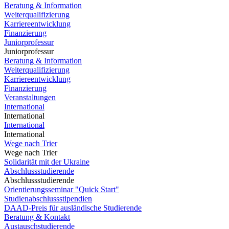
Beratung & Information
Weiterqualifizierung
Karriereentwicklung
Finanzierung
Juniorprofessur
Juniorprofessur
Beratung & Information
Weiterqualifizierung
Karriereentwicklung
Finanzierung
Veranstaltungen
International
International
International
International
Wege nach Trier
Wege nach Trier
Solidarität mit der Ukraine
Abschlussstudierende
Abschlussstudierende
Orientierungsseminar "Quick Start"
Studienabschlussstipendien
DAAD-Preis für ausländische Studierende
Beratung & Kontakt
Austauschstudierende