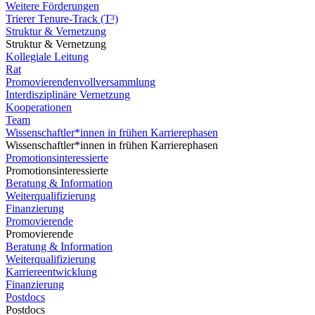
Weitere Förderungen
Trierer Tenure-Track (T³)
Struktur & Vernetzung
Struktur & Vernetzung
Kollegiale Leitung
Rat
Promovierendenvollversammlung
Interdisziplinäre Vernetzung
Kooperationen
Team
Wissenschaftler*innen in frühen Karrierephasen
Wissenschaftler*innen in frühen Karrierephasen
Promotionsinteressierte
Promotionsinteressierte
Beratung & Information
Weiterqualifizierung
Finanzierung
Promovierende
Promovierende
Beratung & Information
Weiterqualifizierung
Karriereentwicklung
Finanzierung
Postdocs
Postdocs