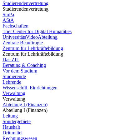
Studierendenvertretung
Studierendenvertretung
StuPa
AStA
Fachschaften
Trier Center for Digital Humanities
UniversitätsVideoAbteilung
Zentrale Beauftragte
Zentrum für Lehrkräftebildung
Zentrum für Lehrkräftebildung
Das ZfL
Beratung & Coaching
Vor dem Studium
Studierende
Lehrende
Wissenschftl. Einrichtungen
Verwaltung
Verwaltung
Abteilung I (Finanzen)
Abteilung I (Finanzen)
Leitung
Sondergebiete
Haushalt
Drittmittel
Rechnungswesen