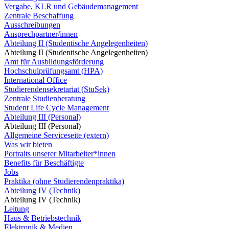
Vergabe, KLR und Gebäudemanagement
Zentrale Beschaffung
Ausschreibungen
Ansprechpartner/innen
Abteilung II (Studentische Angelegenheiten)
Abteilung II (Studentische Angelegenheiten)
Amt für Ausbildungsförderung
Hochschulprüfungsamt (HPA)
International Office
Studierendensekretariat (StuSek)
Zentrale Studienberatung
Student Life Cycle Management
Abteilung III (Personal)
Abteilung III (Personal)
Allgemeine Serviceseite (extern)
Was wir bieten
Portraits unserer Mitarbeiter*innen
Benefits für Beschäftigte
Jobs
Praktika (ohne Studierendenpraktika)
Abteilung IV (Technik)
Abteilung IV (Technik)
Leitung
Haus & Betriebstechnik
Elektronik & Medien