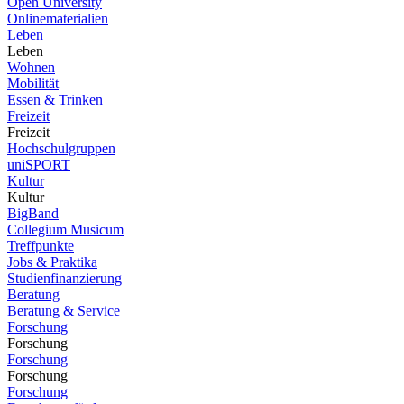
Open University
Onlinematerialien
Leben
Leben
Wohnen
Mobilität
Essen & Trinken
Freizeit
Freizeit
Hochschulgruppen
uniSPORT
Kultur
Kultur
BigBand
Collegium Musicum
Treffpunkte
Jobs & Praktika
Studienfinanzierung
Beratung
Beratung & Service
Forschung
Forschung
Forschung
Forschung
Forschung