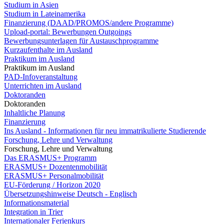
Studium in Asien
Studium in Lateinamerika
Finanzierung (DAAD/PROMOS/andere Programme)
Upload-portal: Bewerbungen Outgoings
Bewerbungsunterlagen für Austauschprogramme
Kurzaufenthalte im Ausland
Praktikum im Ausland
Praktikum im Ausland
PAD-Infoveranstaltung
Unterrichten im Ausland
Doktoranden
Doktoranden
Inhaltliche Planung
Finanzierung
Ins Ausland - Informationen für neu immatrikulierte Studierende
Forschung, Lehre und Verwaltung
Forschung, Lehre und Verwaltung
Das ERASMUS+ Programm
ERASMUS+ Dozentenmobilität
ERASMUS+ Personalmobilität
EU-Förderung / Horizon 2020
Übersetzungshinweise Deutsch - Englisch
Informationsmaterial
Integration in Trier
Internationaler Ferienkurs