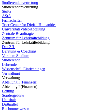
Studierendenvertretung
Studierendenvertretung
StuPa
AStA
Fachschaften
Trier Center for Digital Humanities
UniversitätsVideoAbteilung
Zentrale Beauftragte
Zentrum für Lehrkräftebildung
Zentrum für Lehrkräftebildung
Das ZfL
Beratung & Coaching
Vor dem Studium
Studierende
Lehrende
Wissenschftl. Einrichtungen
Verwaltung
Verwaltung
Abteilung I (Finanzen)
Abteilung I (Finanzen)
Leitung
Sondergebiete
Haushalt
Drittmittel
Rechnungswesen