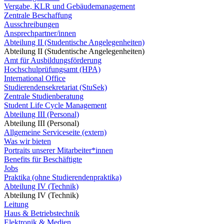
Vergabe, KLR und Gebäudemanagement
Zentrale Beschaffung
Ausschreibungen
Ansprechpartner/innen
Abteilung II (Studentische Angelegenheiten)
Abteilung II (Studentische Angelegenheiten)
Amt für Ausbildungsförderung
Hochschulprüfungsamt (HPA)
International Office
Studierendensekretariat (StuSek)
Zentrale Studienberatung
Student Life Cycle Management
Abteilung III (Personal)
Abteilung III (Personal)
Allgemeine Serviceseite (extern)
Was wir bieten
Portraits unserer Mitarbeiter*innen
Benefits für Beschäftigte
Jobs
Praktika (ohne Studierendenpraktika)
Abteilung IV (Technik)
Abteilung IV (Technik)
Leitung
Haus & Betriebstechnik
Elektronik & Medien