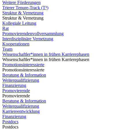
Weitere Förderungen
Trierer Tenure-Track (T³)
Struktur & Vernetzung
Struktur & Vernetzung
Kollegiale Leitung
Rat
Promovierendenvollversammlung
Interdisziplinäre Vernetzung
Kooperationen
Team
Wissenschaftler*innen in frühen Karrierephasen
Wissenschaftler*innen in frühen Karrierephasen
Promotionsinteressierte
Promotionsinteressierte
Beratung & Information
Weiterqualifizierung
Finanzierung
Promovierende
Promovierende
Beratung & Information
Weiterqualifizierung
Karriereentwicklung
Finanzierung
Postdocs
Postdocs