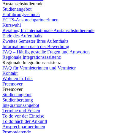
Austauschstudierende
Studienangebot
Einführungsseminar
ECTS-Ansprechpartner:innen
Kurswahl
Beratung für internationale Austauschstudierende
Ende des Aufenthalts
Zweites Semester Ihres Aufenthalts
Informationen nach der Bewerbung
FAQ – Häufig gestellte Fragen und Antworten
Regionale Integrationsassistenz
Regionale Integrationsassistenz
FAQ für Vermieterinnen und Vermieter
Kontakt
Wohnen in Trier
Freemover
Freemover
Studienangebot
Studienberatung
Integrationsangebot
Termine und Fristen
To do vor der Einreise
To do nach der Ankunft
Ansprechpartner:innen
Promovierende