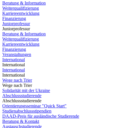
Beratung & Information
Weiterqualifizierung
Karriereentwicklung
Finanzierung
Juniorprofessur
Juniorprofessur
Beratung & Information
Weiterqualifizierung
Karriereentwicklung
Finanzierung
Veranstaltungen
International
International
International
International
Wege nach Trier
Wege nach Trier
Solidarität mit der Ukraine
Abschlussstudierende
Abschlussstudierende
Orientierungsseminar "Quick Start"
Studienabschlussstipendien
DAAD-Preis für ausländische Studierende
Beratung & Kontakt
Austauschstudierende