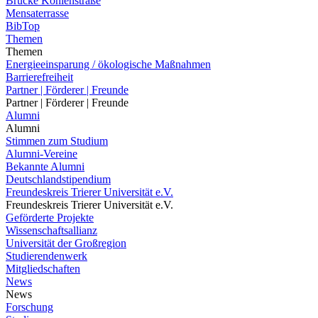
Brücke Kohlenstraße
Mensaterrasse
BibTop
Themen
Themen
Energieeinsparung / ökologische Maßnahmen
Barrierefreiheit
Partner | Förderer | Freunde
Partner | Förderer | Freunde
Alumni
Alumni
Stimmen zum Studium
Alumni-Vereine
Bekannte Alumni
Deutschlandstipendium
Freundeskreis Trierer Universität e.V.
Freundeskreis Trierer Universität e.V.
Geförderte Projekte
Wissenschaftsallianz
Universität der Großregion
Studierendenwerk
Mitgliedschaften
News
News
Forschung