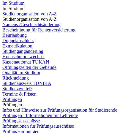
Im Studium
Im Studium
Studienorganisation von A-Z
Studienorganisation von A-Z
Namens-/Geschlechtsänderung
Bescheinigung für Rentenversicherung
Beurlaubung
Doppelabschluss
Exmatrikulation
Studiengangänderung
Hochschulortswechsel
Kassenautomat TUKAN
Öffnungszeiten der Gebäude
Qualität im Studium
Rückmeldung
Studienausweis TUNIKA
Studienzweifel?
Termine & Fristen
Prüfungen
Prüfungen
Infos und Hinweise zur Prüfungsorganisation für Studierende
Prüfungen - Informationen für Lehrende
Prüfungsausschüsse
Informationen für Prüfungsausschüsse
Prüfungsordnungen