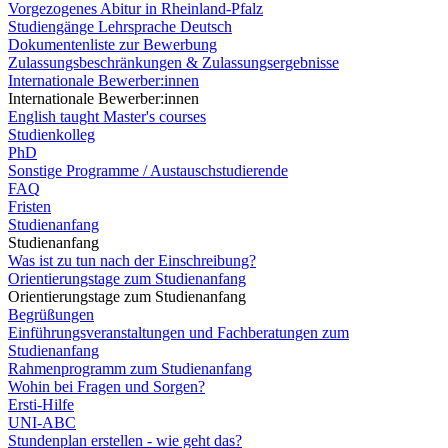
Vorgezogenes Abitur in Rheinland-Pfalz
Studiengänge Lehrsprache Deutsch
Dokumentenliste zur Bewerbung
Zulassungsbeschränkungen & Zulassungsergebnisse
Internationale Bewerber:innen
Internationale Bewerber:innen
English taught Master's courses
Studienkolleg
PhD
Sonstige Programme / Austauschstudierende
FAQ
Fristen
Studienanfang
Studienanfang
Was ist zu tun nach der Einschreibung?
Orientierungstage zum Studienanfang
Orientierungstage zum Studienanfang
Begrüßungen
Einführungsveranstaltungen und Fachberatungen zum
Studienanfang
Rahmenprogramm zum Studienanfang
Wohin bei Fragen und Sorgen?
Ersti-Hilfe
UNI-ABC
Stundenplan erstellen - wie geht das?