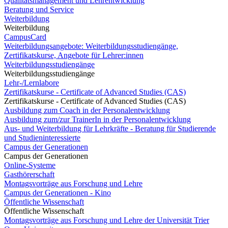
Qualitätsmanagement und Lehrentwicklung
Beratung und Service
Weiterbildung
Weiterbildung
CampusCard
Weiterbildungsangebote: Weiterbildungsstudiengänge,
Zertifikatskurse, Angebote für Lehrer:innen
Weiterbildungsstudiengänge
Weiterbildungsstudiengänge
Lehr-/Lernlabore
Zertifikatskurse - Certificate of Advanced Studies (CAS)
Zertifikatskurse - Certificate of Advanced Studies (CAS)
Ausbildung zum Coach in der Personalentwicklung
Ausbildung zum/zur TrainerIn in der Personalentwicklung
Aus- und Weiterbildung für Lehrkräfte - Beratung für Studierende
und Studieninteressierte
Campus der Generationen
Campus der Generationen
Online-Systeme
Gasthörerschaft
Montagsvorträge aus Forschung und Lehre
Campus der Generationen - Kino
Öffentliche Wissenschaft
Öffentliche Wissenschaft
Montagsvorträge aus Forschung und Lehre der Universität Trier