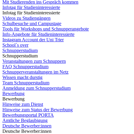
Mit Studierenden ins Gespräch kommen
Infotag für Studieninteressierte
Infotag für Studieninteressierte
Videos zu Studiengängen
Schulbesuche und Campustage
Tools für Workshops und Schnupperangebote
Info-Angebote für Studieninteressierte
Instagram Account der Uni Trier
School´s over
Schnupperstudium
Schnupperstudium
Veranstaltungen zum Schnuppern
FAQ Schnupperstudium
Schnupperveranstaltungen im Netz
Wissen macht durstig
Team Schnupperstudium
Anmeldung zum Schnupperstudium
Bewerbung
Bewerbung
Hinweise zum Dienst
Hinweise zum Status der Bewerbung
Bewerbungsportal PORTA
Amtliche Beglaubigung
Deutsche Bewerber:innen
Deutsche Bewerber:innen