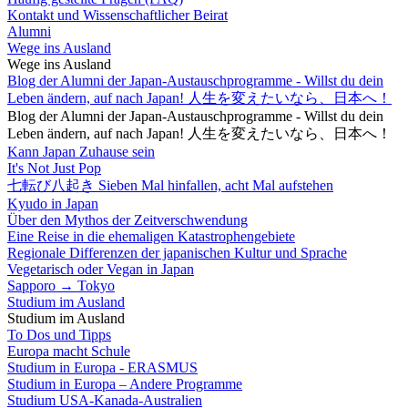
Kontakt und Wissenschaftlicher Beirat
Alumni
Wege ins Ausland
Wege ins Ausland
Blog der Alumni der Japan-Austauschprogramme - Willst du dein
Leben ändern, auf nach Japan! 人生を変えたいなら、日本へ！
Blog der Alumni der Japan-Austauschprogramme - Willst du dein
Leben ändern, auf nach Japan! 人生を変えたいなら、日本へ！
Kann Japan Zuhause sein
It's Not Just Pop
七転び八起き Sieben Mal hinfallen, acht Mal aufstehen
Kyudo in Japan
Über den Mythos der Zeitverschwendung
Eine Reise in die ehemaligen Katastrophengebiete
Regionale Differenzen der japanischen Kultur und Sprache
Vegetarisch oder Vegan in Japan
Sapporo → Tokyo
Studium im Ausland
Studium im Ausland
To Dos und Tipps
Europa macht Schule
Studium in Europa - ERASMUS
Studium in Europa – Andere Programme
Studium USA-Kanada-Australien