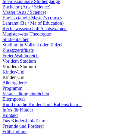
Interdisziplinäre Studiengänge
Bachelor (Arts / Science)
Master (Arts / Science)
English taught Master's courses
Lehramt (Ba / Ma of Education)
Rechtswissenschaft Staatsexamen
Magister/-stra Theologiae
Studienfächer
Studium in Vollzeit oder Teilzeit
Zusatzzertifikate
Freier Wahlbereich
Vor dem Studium
Vor dem Studium
Kinder-Uni
Kinder-Uni
Bildergalerie
Programm
Veranstaltung einreichen
Elternportal
Rund um die Kinder-Uni "Rabenschlau!"
Infos für Kinder
Kontakt
Das Kinder-Uni-Team
Freunde und Förderer
Frühstudium