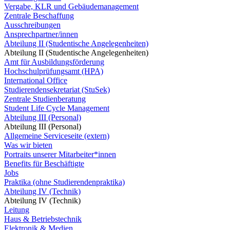
Vergabe, KLR und Gebäudemanagement
Zentrale Beschaffung
Ausschreibungen
Ansprechpartner/innen
Abteilung II (Studentische Angelegenheiten)
Abteilung II (Studentische Angelegenheiten)
Amt für Ausbildungsförderung
Hochschulprüfungsamt (HPA)
International Office
Studierendensekretariat (StuSek)
Zentrale Studienberatung
Student Life Cycle Management
Abteilung III (Personal)
Abteilung III (Personal)
Allgemeine Serviceseite (extern)
Was wir bieten
Portraits unserer Mitarbeiter*innen
Benefits für Beschäftigte
Jobs
Praktika (ohne Studierendenpraktika)
Abteilung IV (Technik)
Abteilung IV (Technik)
Leitung
Haus & Betriebstechnik
Elektronik & Medien