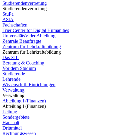
Studierendenvertretung
Studierendenvertretung
StuPa
AStA
Fachschaften
Trier Center for Digital Humanities
UniversitätsVideoAbteilung
Zentrale Beauftragte
Zentrum für Lehrkräftebildung
Zentrum für Lehrkräftebildung
Das ZfL
Beratung & Coaching
Vor dem Studium
Studierende
Lehrende
Wissenschftl. Einrichtungen
Verwaltung
Verwaltung
Abteilung I (Finanzen)
Abteilung I (Finanzen)
Leitung
Sondergebiete
Haushalt
Drittmittel
Rechnungswesen