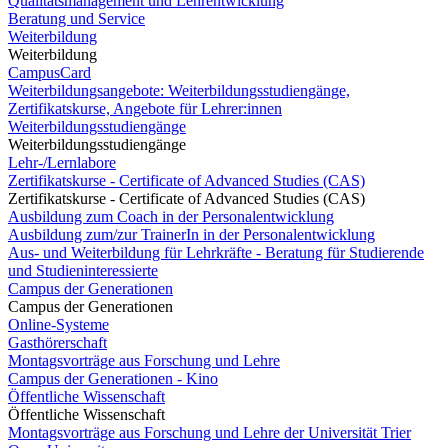
Qualitätsmanagement und Lehrentwicklung
Beratung und Service
Weiterbildung
Weiterbildung
CampusCard
Weiterbildungsangebote: Weiterbildungsstudiengänge,
Zertifikatskurse, Angebote für Lehrer:innen
Weiterbildungsstudiengänge
Weiterbildungsstudiengänge
Lehr-/Lernlabore
Zertifikatskurse - Certificate of Advanced Studies (CAS)
Zertifikatskurse - Certificate of Advanced Studies (CAS)
Ausbildung zum Coach in der Personalentwicklung
Ausbildung zum/zur TrainerIn in der Personalentwicklung
Aus- und Weiterbildung für Lehrkräfte - Beratung für Studierende
und Studieninteressierte
Campus der Generationen
Campus der Generationen
Online-Systeme
Gasthörerschaft
Montagsvorträge aus Forschung und Lehre
Campus der Generationen - Kino
Öffentliche Wissenschaft
Öffentliche Wissenschaft
Montagsvorträge aus Forschung und Lehre der Universität Trier