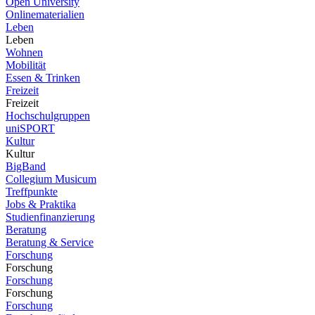
Open University
Onlinematerialien
Leben
Leben
Wohnen
Mobilität
Essen & Trinken
Freizeit
Freizeit
Hochschulgruppen
uniSPORT
Kultur
Kultur
BigBand
Collegium Musicum
Treffpunkte
Jobs & Praktika
Studienfinanzierung
Beratung
Beratung & Service
Forschung
Forschung
Forschung
Forschung
Forschung