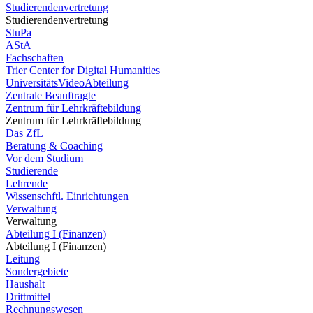
Studierendenvertretung
Studierendenvertretung
StuPa
AStA
Fachschaften
Trier Center for Digital Humanities
UniversitätsVideoAbteilung
Zentrale Beauftragte
Zentrum für Lehrkräftebildung
Zentrum für Lehrkräftebildung
Das ZfL
Beratung & Coaching
Vor dem Studium
Studierende
Lehrende
Wissenschftl. Einrichtungen
Verwaltung
Verwaltung
Abteilung I (Finanzen)
Abteilung I (Finanzen)
Leitung
Sondergebiete
Haushalt
Drittmittel
Rechnungswesen