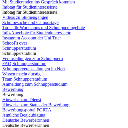
Mit Studierenden ins Gespräch kommen
Infotag für Studieninteressierte
Infotag für Studieninteressierte
Videos zu Studiengängen
Schulbesuche und Campustage
Tools für Workshops und Schnupperangebote
Info-Angebote für Studieninteressierte
Instagram Account der Uni Trier
School´s over
Schnupperstudium
Schnupperstudium
Veranstaltungen zum Schnuppern
FAQ Schnupperstudium
Schnupperveranstaltungen im Netz
Wissen macht durstig
Team Schnupperstudium
Anmeldung zum Schnupperstudium
Bewerbung
Bewerbung
Hinweise zum Dienst
Hinweise zum Status der Bewerbung
Bewerbungsportal PORTA
Amtliche Beglaubigung
Deutsche Bewerber:innen
Deutsche Bewerber:innen