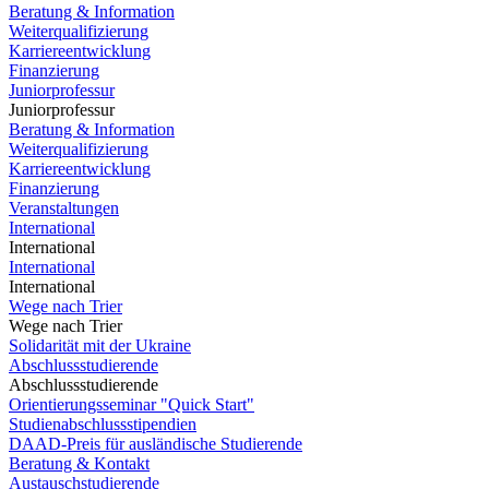
Beratung & Information
Weiterqualifizierung
Karriereentwicklung
Finanzierung
Juniorprofessur
Juniorprofessur
Beratung & Information
Weiterqualifizierung
Karriereentwicklung
Finanzierung
Veranstaltungen
International
International
International
International
Wege nach Trier
Wege nach Trier
Solidarität mit der Ukraine
Abschlussstudierende
Abschlussstudierende
Orientierungsseminar "Quick Start"
Studienabschlussstipendien
DAAD-Preis für ausländische Studierende
Beratung & Kontakt
Austauschstudierende