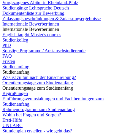
Vorgezogenes Abitur in Rheinland-Pfalz
Studiengänge Lehrsprache Deutsch
Dokumentenliste zur Bewerbung
Zulassungsbeschränkungen & Zulassungsergebnisse
Internationale Bewerber:innen
Internationale Bewerber:innen
English taught Master's courses
Studienkolleg
PhD
Sonstige Programme / Austauschstudierende
FAQ
Fristen
Studienanfang
Studienanfang
Was ist zu tun nach der Einschreibung?
Orientierungstage zum Studienanfang
Orientierungstage zum Studienanfang
Begrüßungen
Einführungsveranstaltungen und Fachberatungen zum
Studienanfang
Rahmenprogramm zum Studienanfang
Wohin bei Fragen und Sorgen?
Ersti-Hilfe
UNI-ABC
Stundenplan erstellen - wie geht das?