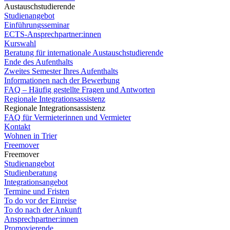
Austauschstudierende
Studienangebot
Einführungsseminar
ECTS-Ansprechpartner:innen
Kurswahl
Beratung für internationale Austauschstudierende
Ende des Aufenthalts
Zweites Semester Ihres Aufenthalts
Informationen nach der Bewerbung
FAQ – Häufig gestellte Fragen und Antworten
Regionale Integrationsassistenz
Regionale Integrationsassistenz
FAQ für Vermieterinnen und Vermieter
Kontakt
Wohnen in Trier
Freemover
Freemover
Studienangebot
Studienberatung
Integrationsangebot
Termine und Fristen
To do vor der Einreise
To do nach der Ankunft
Ansprechpartner:innen
Promovierende