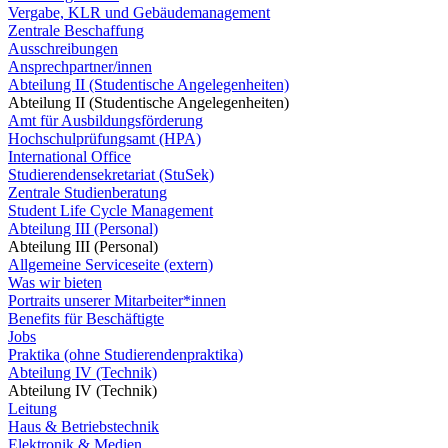
Vergabe, KLR und Gebäudemanagement
Zentrale Beschaffung
Ausschreibungen
Ansprechpartner/innen
Abteilung II (Studentische Angelegenheiten)
Abteilung II (Studentische Angelegenheiten)
Amt für Ausbildungsförderung
Hochschulprüfungsamt (HPA)
International Office
Studierendensekretariat (StuSek)
Zentrale Studienberatung
Student Life Cycle Management
Abteilung III (Personal)
Abteilung III (Personal)
Allgemeine Serviceseite (extern)
Was wir bieten
Portraits unserer Mitarbeiter*innen
Benefits für Beschäftigte
Jobs
Praktika (ohne Studierendenpraktika)
Abteilung IV (Technik)
Abteilung IV (Technik)
Leitung
Haus & Betriebstechnik
Elektronik & Medien