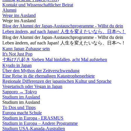
Kontakt und Wissenschaftlicher Beirat
Alumni
Wege ins Ausland
Wege ins Ausland
Blog der Alumni der Japan-Austauschprogramme - Willst du dein
Leben ändern, auf nach Japan! 人生を変えたいなら、日本へ！
Blog der Alumni der Japan-Austauschprogramme - Willst du dein
Leben ändern, auf nach Japan! 人生を変えたいなら、日本へ！
Kann Japan Zuhause sein
It's Not Just Pop
七転び八起き Sieben Mal hinfallen, acht Mal aufstehen
Kyudo in Japan
Über den Mythos der Zeitverschwendung
Eine Reise in die ehemaligen Katastrophengebiete
Regionale Differenzen der japanischen Kultur und Sprache
Vegetarisch oder Vegan in Japan
Sapporo → Tokyo
Studium im Ausland
Studium im Ausland
To Dos und Tipps
Europa macht Schule
Studium in Europa - ERASMUS
Studium in Europa – Andere Programme
Studium USA-Kanada-Australien