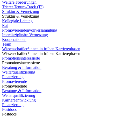
Weitere Förderungen
Trierer Tenure-Track (T³)
Struktur & Vernetzung
Struktur & Vernetzung
Kollegiale Leitung
Rat
Promovierendenvollversammlung
Interdisziplinäre Vernetzung
Kooperationen
Team
Wissenschaftler*innen in frühen Karrierephasen
Wissenschaftler*innen in frühen Karrierephasen
Promotionsinteressierte
Promotionsinteressierte
Beratung & Information
Weiterqualifizierung
Finanzierung
Promovierende
Promovierende
Beratung & Information
Weiterqualifizierung
Karriereentwicklung
Finanzierung
Postdocs
Postdocs