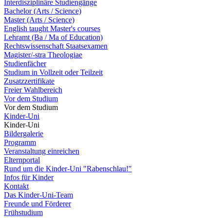
Interdisziplinäre Studiengänge
Bachelor (Arts / Science)
Master (Arts / Science)
English taught Master's courses
Lehramt (Ba / Ma of Education)
Rechtswissenschaft Staatsexamen
Magister/-stra Theologiae
Studienfächer
Studium in Vollzeit oder Teilzeit
Zusatzzertifikate
Freier Wahlbereich
Vor dem Studium
Vor dem Studium
Kinder-Uni
Kinder-Uni
Bildergalerie
Programm
Veranstaltung einreichen
Elternportal
Rund um die Kinder-Uni "Rabenschlau!"
Infos für Kinder
Kontakt
Das Kinder-Uni-Team
Freunde und Förderer
Frühstudium