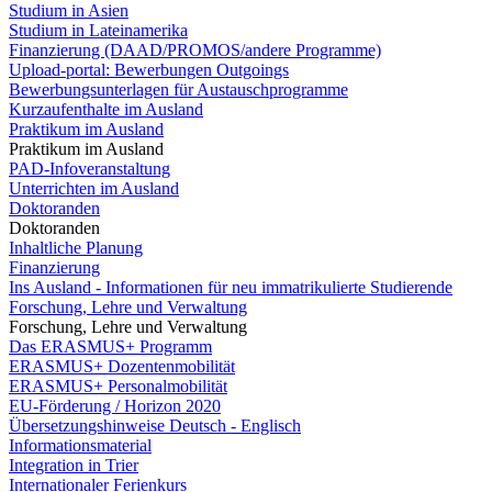
Studium in Asien
Studium in Lateinamerika
Finanzierung (DAAD/PROMOS/andere Programme)
Upload-portal: Bewerbungen Outgoings
Bewerbungsunterlagen für Austauschprogramme
Kurzaufenthalte im Ausland
Praktikum im Ausland
Praktikum im Ausland
PAD-Infoveranstaltung
Unterrichten im Ausland
Doktoranden
Doktoranden
Inhaltliche Planung
Finanzierung
Ins Ausland - Informationen für neu immatrikulierte Studierende
Forschung, Lehre und Verwaltung
Forschung, Lehre und Verwaltung
Das ERASMUS+ Programm
ERASMUS+ Dozentenmobilität
ERASMUS+ Personalmobilität
EU-Förderung / Horizon 2020
Übersetzungshinweise Deutsch - Englisch
Informationsmaterial
Integration in Trier
Internationaler Ferienkurs