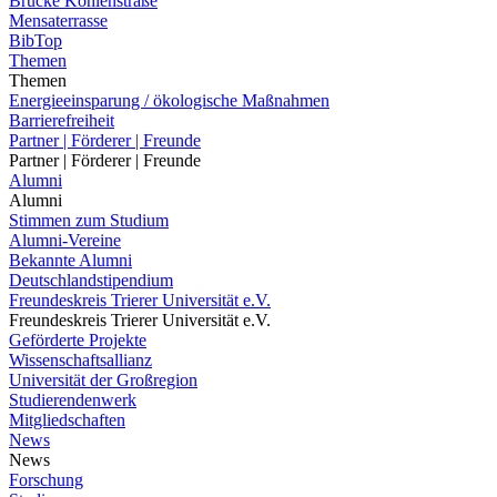
Brücke Kohlenstraße
Mensaterrasse
BibTop
Themen
Themen
Energieeinsparung / ökologische Maßnahmen
Barrierefreiheit
Partner | Förderer | Freunde
Partner | Förderer | Freunde
Alumni
Alumni
Stimmen zum Studium
Alumni-Vereine
Bekannte Alumni
Deutschlandstipendium
Freundeskreis Trierer Universität e.V.
Freundeskreis Trierer Universität e.V.
Geförderte Projekte
Wissenschaftsallianz
Universität der Großregion
Studierendenwerk
Mitgliedschaften
News
News
Forschung