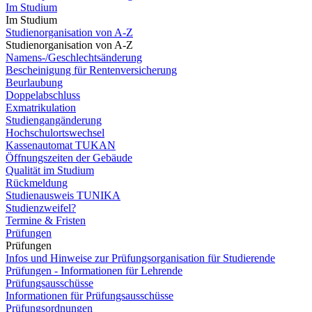
Im Studium
Im Studium
Studienorganisation von A-Z
Studienorganisation von A-Z
Namens-/Geschlechtsänderung
Bescheinigung für Rentenversicherung
Beurlaubung
Doppelabschluss
Exmatrikulation
Studiengangänderung
Hochschulortswechsel
Kassenautomat TUKAN
Öffnungszeiten der Gebäude
Qualität im Studium
Rückmeldung
Studienausweis TUNIKA
Studienzweifel?
Termine & Fristen
Prüfungen
Prüfungen
Infos und Hinweise zur Prüfungsorganisation für Studierende
Prüfungen - Informationen für Lehrende
Prüfungsausschüsse
Informationen für Prüfungsausschüsse
Prüfungsordnungen