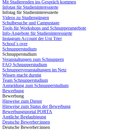
Mit Studierenden ins Gespräch kommen
Infotag für Studieninteressierte
Infotag für Studieninteressierte
Videos zu Studiengängen
Schulbesuche und Campustage
Tools für Workshops und Schnupperangebote
Info-Angebote für Studieninteressierte
Instagram Account der Uni Trier
School´s over
Schnupperstudium
Schnupperstudium
Veranstaltungen zum Schnuppern
FAQ Schnupperstudium
Schnupperveranstaltungen im Netz
Wissen macht durstig
Team Schnupperstudium
Anmeldung zum Schnupperstudium
Bewerbung
Bewerbung
Hinweise zum Dienst
Hinweise zum Status der Bewerbung
Bewerbungsportal PORTA
Amtliche Beglaubigung
Deutsche Bewerber:innen
Deutsche Bewerber:innen