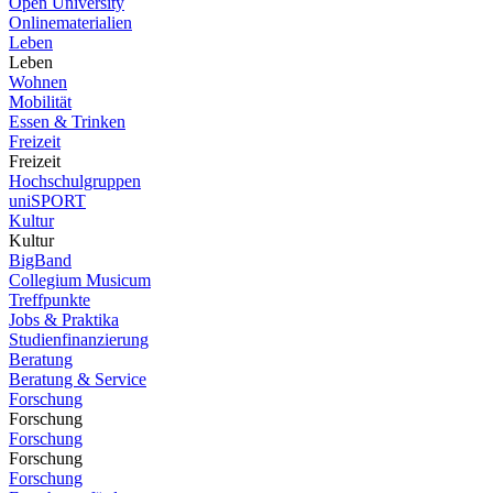
Open University
Onlinematerialien
Leben
Leben
Wohnen
Mobilität
Essen & Trinken
Freizeit
Freizeit
Hochschulgruppen
uniSPORT
Kultur
Kultur
BigBand
Collegium Musicum
Treffpunkte
Jobs & Praktika
Studienfinanzierung
Beratung
Beratung & Service
Forschung
Forschung
Forschung
Forschung
Forschung