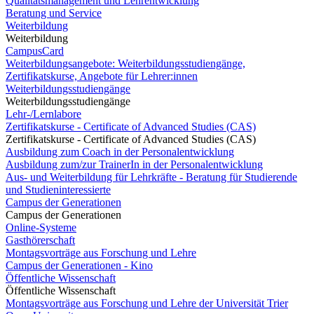
Qualitätsmanagement und Lehrentwicklung
Beratung und Service
Weiterbildung
Weiterbildung
CampusCard
Weiterbildungsangebote: Weiterbildungsstudiengänge,
Zertifikatskurse, Angebote für Lehrer:innen
Weiterbildungsstudiengänge
Weiterbildungsstudiengänge
Lehr-/Lernlabore
Zertifikatskurse - Certificate of Advanced Studies (CAS)
Zertifikatskurse - Certificate of Advanced Studies (CAS)
Ausbildung zum Coach in der Personalentwicklung
Ausbildung zum/zur TrainerIn in der Personalentwicklung
Aus- und Weiterbildung für Lehrkräfte - Beratung für Studierende
und Studieninteressierte
Campus der Generationen
Campus der Generationen
Online-Systeme
Gasthörerschaft
Montagsvorträge aus Forschung und Lehre
Campus der Generationen - Kino
Öffentliche Wissenschaft
Öffentliche Wissenschaft
Montagsvorträge aus Forschung und Lehre der Universität Trier