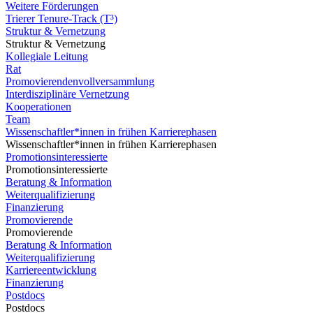
Weitere Förderungen
Trierer Tenure-Track (T³)
Struktur & Vernetzung
Struktur & Vernetzung
Kollegiale Leitung
Rat
Promovierendenvollversammlung
Interdisziplinäre Vernetzung
Kooperationen
Team
Wissenschaftler*innen in frühen Karrierephasen
Wissenschaftler*innen in frühen Karrierephasen
Promotionsinteressierte
Promotionsinteressierte
Beratung & Information
Weiterqualifizierung
Finanzierung
Promovierende
Promovierende
Beratung & Information
Weiterqualifizierung
Karriereentwicklung
Finanzierung
Postdocs
Postdocs