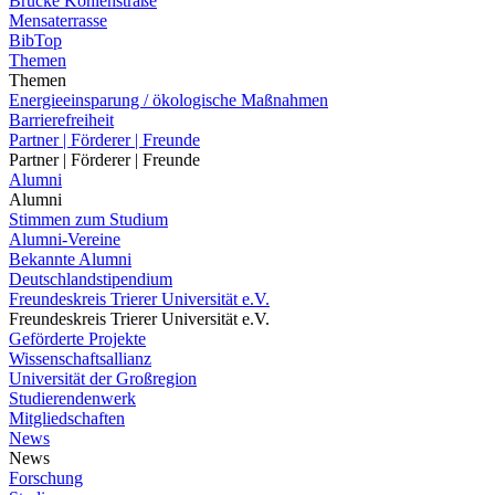
Brücke Kohlenstraße
Mensaterrasse
BibTop
Themen
Themen
Energieeinsparung / ökologische Maßnahmen
Barrierefreiheit
Partner | Förderer | Freunde
Partner | Förderer | Freunde
Alumni
Alumni
Stimmen zum Studium
Alumni-Vereine
Bekannte Alumni
Deutschlandstipendium
Freundeskreis Trierer Universität e.V.
Freundeskreis Trierer Universität e.V.
Geförderte Projekte
Wissenschaftsallianz
Universität der Großregion
Studierendenwerk
Mitgliedschaften
News
News
Forschung