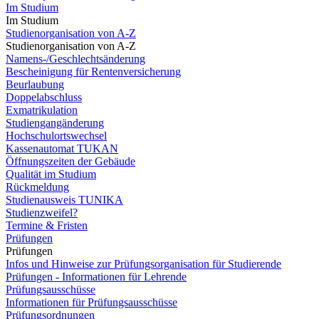
Im Studium
Im Studium
Studienorganisation von A-Z
Studienorganisation von A-Z
Namens-/Geschlechtsänderung
Bescheinigung für Rentenversicherung
Beurlaubung
Doppelabschluss
Exmatrikulation
Studiengangänderung
Hochschulortswechsel
Kassenautomat TUKAN
Öffnungszeiten der Gebäude
Qualität im Studium
Rückmeldung
Studienausweis TUNIKA
Studienzweifel?
Termine & Fristen
Prüfungen
Prüfungen
Infos und Hinweise zur Prüfungsorganisation für Studierende
Prüfungen - Informationen für Lehrende
Prüfungsausschüsse
Informationen für Prüfungsausschüsse
Prüfungsordnungen