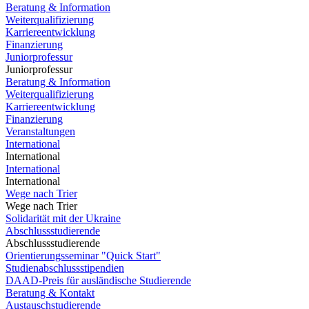
Beratung & Information
Weiterqualifizierung
Karriereentwicklung
Finanzierung
Juniorprofessur
Juniorprofessur
Beratung & Information
Weiterqualifizierung
Karriereentwicklung
Finanzierung
Veranstaltungen
International
International
International
International
Wege nach Trier
Wege nach Trier
Solidarität mit der Ukraine
Abschlussstudierende
Abschlussstudierende
Orientierungsseminar "Quick Start"
Studienabschlussstipendien
DAAD-Preis für ausländische Studierende
Beratung & Kontakt
Austauschstudierende