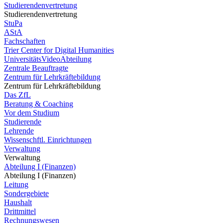
Studierendenvertretung
Studierendenvertretung
StuPa
AStA
Fachschaften
Trier Center for Digital Humanities
UniversitätsVideoAbteilung
Zentrale Beauftragte
Zentrum für Lehrkräftebildung
Zentrum für Lehrkräftebildung
Das ZfL
Beratung & Coaching
Vor dem Studium
Studierende
Lehrende
Wissenschftl. Einrichtungen
Verwaltung
Verwaltung
Abteilung I (Finanzen)
Abteilung I (Finanzen)
Leitung
Sondergebiete
Haushalt
Drittmittel
Rechnungswesen