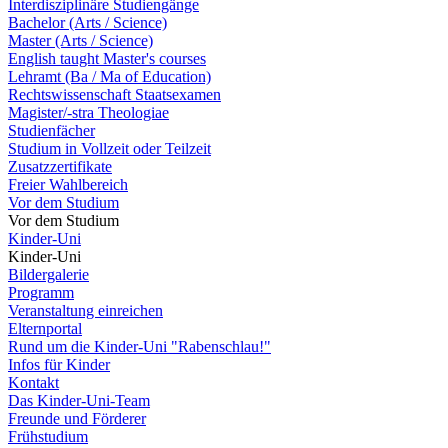
Interdisziplinäre Studiengänge
Bachelor (Arts / Science)
Master (Arts / Science)
English taught Master's courses
Lehramt (Ba / Ma of Education)
Rechtswissenschaft Staatsexamen
Magister/-stra Theologiae
Studienfächer
Studium in Vollzeit oder Teilzeit
Zusatzzertifikate
Freier Wahlbereich
Vor dem Studium
Vor dem Studium
Kinder-Uni
Kinder-Uni
Bildergalerie
Programm
Veranstaltung einreichen
Elternportal
Rund um die Kinder-Uni "Rabenschlau!"
Infos für Kinder
Kontakt
Das Kinder-Uni-Team
Freunde und Förderer
Frühstudium