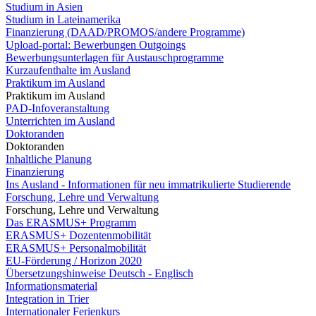
Studium in Asien
Studium in Lateinamerika
Finanzierung (DAAD/PROMOS/andere Programme)
Upload-portal: Bewerbungen Outgoings
Bewerbungsunterlagen für Austauschprogramme
Kurzaufenthalte im Ausland
Praktikum im Ausland
Praktikum im Ausland
PAD-Infoveranstaltung
Unterrichten im Ausland
Doktoranden
Doktoranden
Inhaltliche Planung
Finanzierung
Ins Ausland - Informationen für neu immatrikulierte Studierende
Forschung, Lehre und Verwaltung
Forschung, Lehre und Verwaltung
Das ERASMUS+ Programm
ERASMUS+ Dozentenmobilität
ERASMUS+ Personalmobilität
EU-Förderung / Horizon 2020
Übersetzungshinweise Deutsch - Englisch
Informationsmaterial
Integration in Trier
Internationaler Ferienkurs