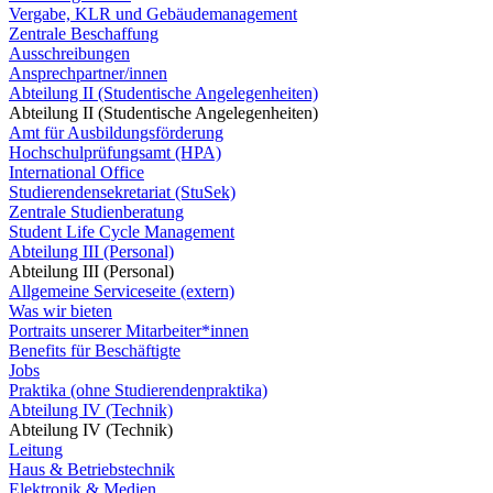
Vergabe, KLR und Gebäudemanagement
Zentrale Beschaffung
Ausschreibungen
Ansprechpartner/innen
Abteilung II (Studentische Angelegenheiten)
Abteilung II (Studentische Angelegenheiten)
Amt für Ausbildungsförderung
Hochschulprüfungsamt (HPA)
International Office
Studierendensekretariat (StuSek)
Zentrale Studienberatung
Student Life Cycle Management
Abteilung III (Personal)
Abteilung III (Personal)
Allgemeine Serviceseite (extern)
Was wir bieten
Portraits unserer Mitarbeiter*innen
Benefits für Beschäftigte
Jobs
Praktika (ohne Studierendenpraktika)
Abteilung IV (Technik)
Abteilung IV (Technik)
Leitung
Haus & Betriebstechnik
Elektronik & Medien