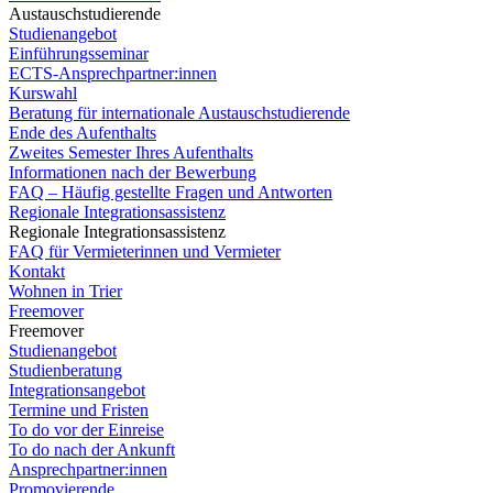
Austauschstudierende
Studienangebot
Einführungsseminar
ECTS-Ansprechpartner:innen
Kurswahl
Beratung für internationale Austauschstudierende
Ende des Aufenthalts
Zweites Semester Ihres Aufenthalts
Informationen nach der Bewerbung
FAQ – Häufig gestellte Fragen und Antworten
Regionale Integrationsassistenz
Regionale Integrationsassistenz
FAQ für Vermieterinnen und Vermieter
Kontakt
Wohnen in Trier
Freemover
Freemover
Studienangebot
Studienberatung
Integrationsangebot
Termine und Fristen
To do vor der Einreise
To do nach der Ankunft
Ansprechpartner:innen
Promovierende