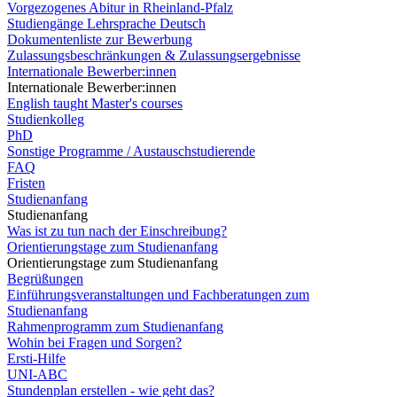
Vorgezogenes Abitur in Rheinland-Pfalz
Studiengänge Lehrsprache Deutsch
Dokumentenliste zur Bewerbung
Zulassungsbeschränkungen & Zulassungsergebnisse
Internationale Bewerber:innen
Internationale Bewerber:innen
English taught Master's courses
Studienkolleg
PhD
Sonstige Programme / Austauschstudierende
FAQ
Fristen
Studienanfang
Studienanfang
Was ist zu tun nach der Einschreibung?
Orientierungstage zum Studienanfang
Orientierungstage zum Studienanfang
Begrüßungen
Einführungsveranstaltungen und Fachberatungen zum
Studienanfang
Rahmenprogramm zum Studienanfang
Wohin bei Fragen und Sorgen?
Ersti-Hilfe
UNI-ABC
Stundenplan erstellen - wie geht das?