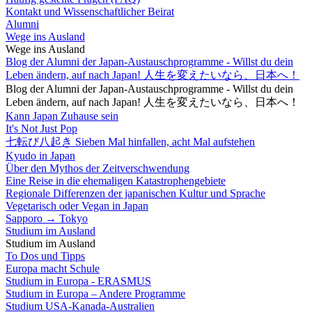
Kontakt und Wissenschaftlicher Beirat
Alumni
Wege ins Ausland
Wege ins Ausland
Blog der Alumni der Japan-Austauschprogramme - Willst du dein
Leben ändern, auf nach Japan! 人生を変えたいなら、日本へ！
Blog der Alumni der Japan-Austauschprogramme - Willst du dein
Leben ändern, auf nach Japan! 人生を変えたいなら、日本へ！
Kann Japan Zuhause sein
It's Not Just Pop
七転び八起き Sieben Mal hinfallen, acht Mal aufstehen
Kyudo in Japan
Über den Mythos der Zeitverschwendung
Eine Reise in die ehemaligen Katastrophengebiete
Regionale Differenzen der japanischen Kultur und Sprache
Vegetarisch oder Vegan in Japan
Sapporo → Tokyo
Studium im Ausland
Studium im Ausland
To Dos und Tipps
Europa macht Schule
Studium in Europa - ERASMUS
Studium in Europa – Andere Programme
Studium USA-Kanada-Australien