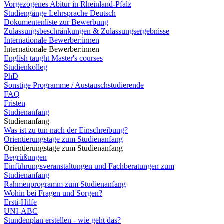
Vorgezogenes Abitur in Rheinland-Pfalz
Studiengänge Lehrsprache Deutsch
Dokumentenliste zur Bewerbung
Zulassungsbeschränkungen & Zulassungsergebnisse
Internationale Bewerber:innen
Internationale Bewerber:innen
English taught Master's courses
Studienkolleg
PhD
Sonstige Programme / Austauschstudierende
FAQ
Fristen
Studienanfang
Studienanfang
Was ist zu tun nach der Einschreibung?
Orientierungstage zum Studienanfang
Orientierungstage zum Studienanfang
Begrüßungen
Einführungsveranstaltungen und Fachberatungen zum
Studienanfang
Rahmenprogramm zum Studienanfang
Wohin bei Fragen und Sorgen?
Ersti-Hilfe
UNI-ABC
Stundenplan erstellen - wie geht das?