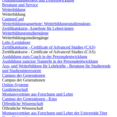
Qualitätsmanagement und Lehrentwicklung
Beratung und Service
Weiterbildung
Weiterbildung
CampusCard
Weiterbildungsangebote: Weiterbildungsstudiengänge,
Zertifikatskurse, Angebote für Lehrer:innen
Weiterbildungsstudiengänge
Weiterbildungsstudiengänge
Lehr-/Lernlabore
Zertifikatskurse - Certificate of Advanced Studies (CAS)
Zertifikatskurse - Certificate of Advanced Studies (CAS)
Ausbildung zum Coach in der Personalentwicklung
Ausbildung zum/zur TrainerIn in der Personalentwicklung
Aus- und Weiterbildung für Lehrkräfte - Beratung für Studierende
und Studieninteressierte
Campus der Generationen
Campus der Generationen
Online-Systeme
Gasthörerschaft
Montagsvorträge aus Forschung und Lehre
Campus der Generationen - Kino
Öffentliche Wissenschaft
Öffentliche Wissenschaft
Montagsvorträge aus Forschung und Lehre der Universität Trier