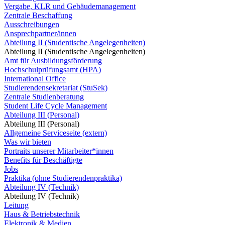
Vergabe, KLR und Gebäudemanagement
Zentrale Beschaffung
Ausschreibungen
Ansprechpartner/innen
Abteilung II (Studentische Angelegenheiten)
Abteilung II (Studentische Angelegenheiten)
Amt für Ausbildungsförderung
Hochschulprüfungsamt (HPA)
International Office
Studierendensekretariat (StuSek)
Zentrale Studienberatung
Student Life Cycle Management
Abteilung III (Personal)
Abteilung III (Personal)
Allgemeine Serviceseite (extern)
Was wir bieten
Portraits unserer Mitarbeiter*innen
Benefits für Beschäftigte
Jobs
Praktika (ohne Studierendenpraktika)
Abteilung IV (Technik)
Abteilung IV (Technik)
Leitung
Haus & Betriebstechnik
Elektronik & Medien