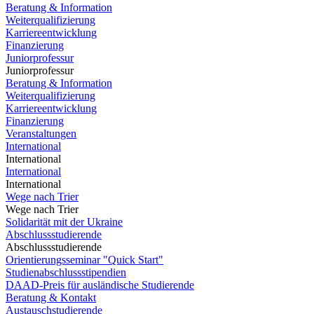
Beratung & Information
Weiterqualifizierung
Karriereentwicklung
Finanzierung
Juniorprofessur
Juniorprofessur
Beratung & Information
Weiterqualifizierung
Karriereentwicklung
Finanzierung
Veranstaltungen
International
International
International
International
Wege nach Trier
Wege nach Trier
Solidarität mit der Ukraine
Abschlussstudierende
Abschlussstudierende
Orientierungsseminar "Quick Start"
Studienabschlussstipendien
DAAD-Preis für ausländische Studierende
Beratung & Kontakt
Austauschstudierende