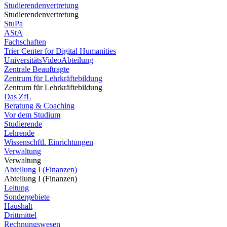
Studierendenvertretung
Studierendenvertretung
StuPa
AStA
Fachschaften
Trier Center for Digital Humanities
UniversitätsVideoAbteilung
Zentrale Beauftragte
Zentrum für Lehrkräftebildung
Zentrum für Lehrkräftebildung
Das ZfL
Beratung & Coaching
Vor dem Studium
Studierende
Lehrende
Wissenschftl. Einrichtungen
Verwaltung
Verwaltung
Abteilung I (Finanzen)
Abteilung I (Finanzen)
Leitung
Sondergebiete
Haushalt
Drittmittel
Rechnungswesen