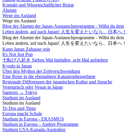
Kontakt und Wissenschaftlicher Beirat
Alumni
Wege ins Ausland
Wege ins Ausland
Blog der Alumni der Japan-Austauschprogramme - Willst du dein
Leben ändern, auf nach Japan! 人生を変えたいなら、日本へ！
Blog der Alumni der Japan-Austauschprogramme - Willst du dein
Leben ändern, auf nach Japan! 人生を変えたいなら、日本へ！
Kann Japan Zuhause sein
It's Not Just Pop
七転び八起き Sieben Mal hinfallen, acht Mal aufstehen
Kyudo in Japan
Über den Mythos der Zeitverschwendung
Eine Reise in die ehemaligen Katastrophengebiete
Regionale Differenzen der japanischen Kultur und Sprache
Vegetarisch oder Vegan in Japan
Sapporo → Tokyo
Studium im Ausland
Studium im Ausland
To Dos und Tipps
Europa macht Schule
Studium in Europa - ERASMUS
Studium in Europa – Andere Programme
Studium USA-Kanada-Australien