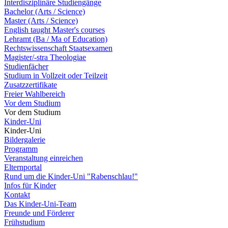
Interdisziplinäre Studiengänge
Bachelor (Arts / Science)
Master (Arts / Science)
English taught Master's courses
Lehramt (Ba / Ma of Education)
Rechtswissenschaft Staatsexamen
Magister/-stra Theologiae
Studienfächer
Studium in Vollzeit oder Teilzeit
Zusatzzertifikate
Freier Wahlbereich
Vor dem Studium
Vor dem Studium
Kinder-Uni
Kinder-Uni
Bildergalerie
Programm
Veranstaltung einreichen
Elternportal
Rund um die Kinder-Uni "Rabenschlau!"
Infos für Kinder
Kontakt
Das Kinder-Uni-Team
Freunde und Förderer
Frühstudium