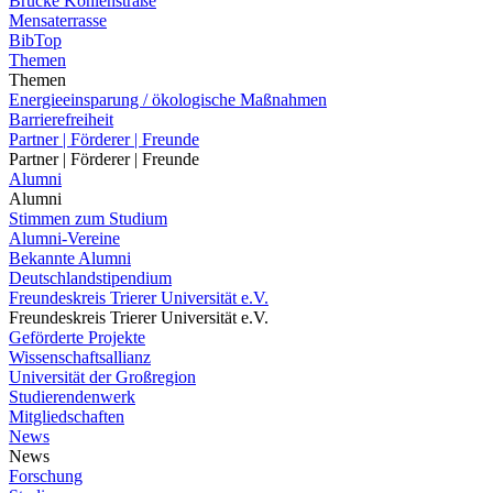
Brücke Kohlenstraße
Mensaterrasse
BibTop
Themen
Themen
Energieeinsparung / ökologische Maßnahmen
Barrierefreiheit
Partner | Förderer | Freunde
Partner | Förderer | Freunde
Alumni
Alumni
Stimmen zum Studium
Alumni-Vereine
Bekannte Alumni
Deutschlandstipendium
Freundeskreis Trierer Universität e.V.
Freundeskreis Trierer Universität e.V.
Geförderte Projekte
Wissenschaftsallianz
Universität der Großregion
Studierendenwerk
Mitgliedschaften
News
News
Forschung