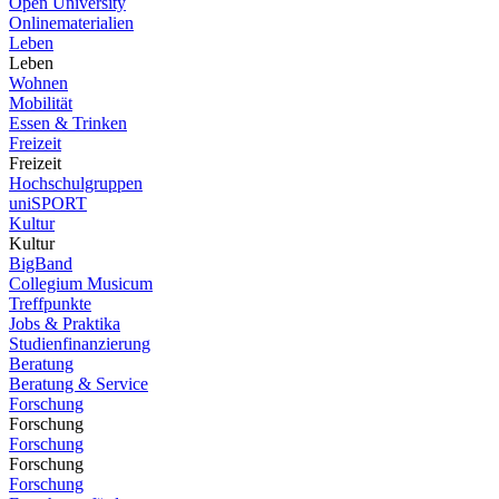
Open University
Onlinematerialien
Leben
Leben
Wohnen
Mobilität
Essen & Trinken
Freizeit
Freizeit
Hochschulgruppen
uniSPORT
Kultur
Kultur
BigBand
Collegium Musicum
Treffpunkte
Jobs & Praktika
Studienfinanzierung
Beratung
Beratung & Service
Forschung
Forschung
Forschung
Forschung
Forschung