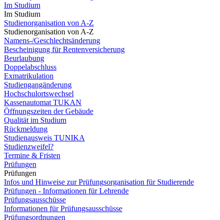
Im Studium
Im Studium
Studienorganisation von A-Z
Studienorganisation von A-Z
Namens-/Geschlechtsänderung
Bescheinigung für Rentenversicherung
Beurlaubung
Doppelabschluss
Exmatrikulation
Studiengangänderung
Hochschulortswechsel
Kassenautomat TUKAN
Öffnungszeiten der Gebäude
Qualität im Studium
Rückmeldung
Studienausweis TUNIKA
Studienzweifel?
Termine & Fristen
Prüfungen
Prüfungen
Infos und Hinweise zur Prüfungsorganisation für Studierende
Prüfungen - Informationen für Lehrende
Prüfungsausschüsse
Informationen für Prüfungsausschüsse
Prüfungsordnungen