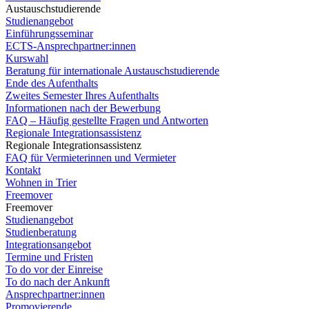
Austauschstudierende
Studienangebot
Einführungsseminar
ECTS-Ansprechpartner:innen
Kurswahl
Beratung für internationale Austauschstudierende
Ende des Aufenthalts
Zweites Semester Ihres Aufenthalts
Informationen nach der Bewerbung
FAQ – Häufig gestellte Fragen und Antworten
Regionale Integrationsassistenz
Regionale Integrationsassistenz
FAQ für Vermieterinnen und Vermieter
Kontakt
Wohnen in Trier
Freemover
Freemover
Studienangebot
Studienberatung
Integrationsangebot
Termine und Fristen
To do vor der Einreise
To do nach der Ankunft
Ansprechpartner:innen
Promovierende