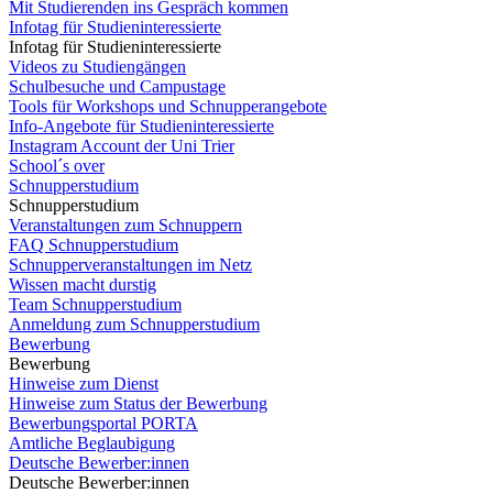
Mit Studierenden ins Gespräch kommen
Infotag für Studieninteressierte
Infotag für Studieninteressierte
Videos zu Studiengängen
Schulbesuche und Campustage
Tools für Workshops und Schnupperangebote
Info-Angebote für Studieninteressierte
Instagram Account der Uni Trier
School´s over
Schnupperstudium
Schnupperstudium
Veranstaltungen zum Schnuppern
FAQ Schnupperstudium
Schnupperveranstaltungen im Netz
Wissen macht durstig
Team Schnupperstudium
Anmeldung zum Schnupperstudium
Bewerbung
Bewerbung
Hinweise zum Dienst
Hinweise zum Status der Bewerbung
Bewerbungsportal PORTA
Amtliche Beglaubigung
Deutsche Bewerber:innen
Deutsche Bewerber:innen