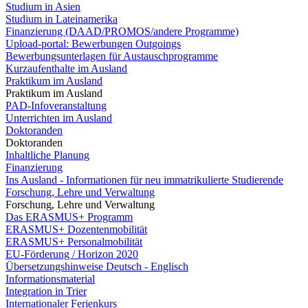
Studium in Asien
Studium in Lateinamerika
Finanzierung (DAAD/PROMOS/andere Programme)
Upload-portal: Bewerbungen Outgoings
Bewerbungsunterlagen für Austauschprogramme
Kurzaufenthalte im Ausland
Praktikum im Ausland
Praktikum im Ausland
PAD-Infoveranstaltung
Unterrichten im Ausland
Doktoranden
Doktoranden
Inhaltliche Planung
Finanzierung
Ins Ausland - Informationen für neu immatrikulierte Studierende
Forschung, Lehre und Verwaltung
Forschung, Lehre und Verwaltung
Das ERASMUS+ Programm
ERASMUS+ Dozentenmobilität
ERASMUS+ Personalmobilität
EU-Förderung / Horizon 2020
Übersetzungshinweise Deutsch - Englisch
Informationsmaterial
Integration in Trier
Internationaler Ferienkurs