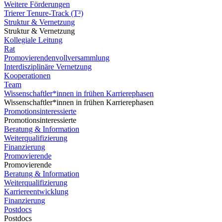
Weitere Förderungen
Trierer Tenure-Track (T³)
Struktur & Vernetzung
Struktur & Vernetzung
Kollegiale Leitung
Rat
Promovierendenvollversammlung
Interdisziplinäre Vernetzung
Kooperationen
Team
Wissenschaftler*innen in frühen Karrierephasen
Wissenschaftler*innen in frühen Karrierephasen
Promotionsinteressierte
Promotionsinteressierte
Beratung & Information
Weiterqualifizierung
Finanzierung
Promovierende
Promovierende
Beratung & Information
Weiterqualifizierung
Karriereentwicklung
Finanzierung
Postdocs
Postdocs