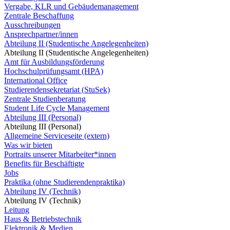
Vergabe, KLR und Gebäudemanagement
Zentrale Beschaffung
Ausschreibungen
Ansprechpartner/innen
Abteilung II (Studentische Angelegenheiten)
Abteilung II (Studentische Angelegenheiten)
Amt für Ausbildungsförderung
Hochschulprüfungsamt (HPA)
International Office
Studierendensekretariat (StuSek)
Zentrale Studienberatung
Student Life Cycle Management
Abteilung III (Personal)
Abteilung III (Personal)
Allgemeine Serviceseite (extern)
Was wir bieten
Portraits unserer Mitarbeiter*innen
Benefits für Beschäftigte
Jobs
Praktika (ohne Studierendenpraktika)
Abteilung IV (Technik)
Abteilung IV (Technik)
Leitung
Haus & Betriebstechnik
Elektronik & Medien