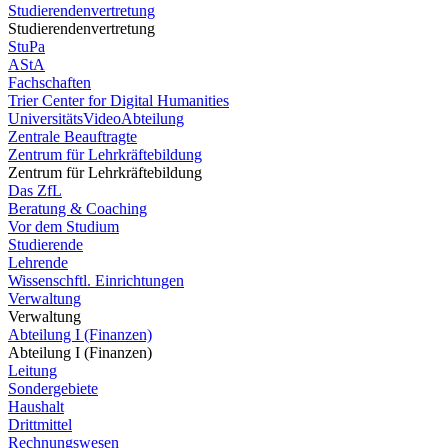
Studierendenvertretung
Studierendenvertretung
StuPa
AStA
Fachschaften
Trier Center for Digital Humanities
UniversitätsVideoAbteilung
Zentrale Beauftragte
Zentrum für Lehrkräftebildung
Zentrum für Lehrkräftebildung
Das ZfL
Beratung & Coaching
Vor dem Studium
Studierende
Lehrende
Wissenschftl. Einrichtungen
Verwaltung
Verwaltung
Abteilung I (Finanzen)
Abteilung I (Finanzen)
Leitung
Sondergebiete
Haushalt
Drittmittel
Rechnungswesen