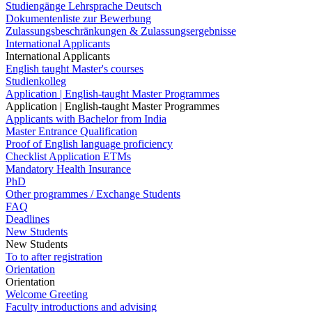
Studiengänge Lehrsprache Deutsch
Dokumentenliste zur Bewerbung
Zulassungsbeschränkungen & Zulassungsergebnisse
International Applicants
International Applicants
English taught Master's courses
Studienkolleg
Application | English-taught Master Programmes
Application | English-taught Master Programmes
Applicants with Bachelor from India
Master Entrance Qualification
Proof of English language proficiency
Checklist Application ETMs
Mandatory Health Insurance
PhD
Other programmes / Exchange Students
FAQ
Deadlines
New Students
New Students
To to after registration
Orientation
Orientation
Welcome Greeting
Faculty introductions and advising