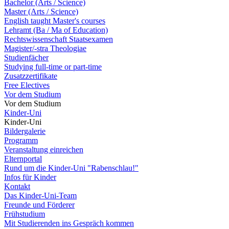
Bachelor (Arts / Science)
Master (Arts / Science)
English taught Master's courses
Lehramt (Ba / Ma of Education)
Rechtswissenschaft Staatsexamen
Magister/-stra Theologiae
Studienfächer
Studying full-time or part-time
Zusatzzertifikate
Free Electives
Vor dem Studium
Vor dem Studium
Kinder-Uni
Kinder-Uni
Bildergalerie
Programm
Veranstaltung einreichen
Elternportal
Rund um die Kinder-Uni "Rabenschlau!"
Infos für Kinder
Kontakt
Das Kinder-Uni-Team
Freunde und Förderer
Frühstudium
Mit Studierenden ins Gespräch kommen