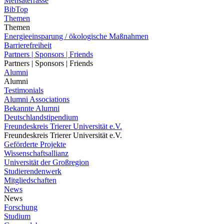
Mensaterrasse
BibTop
Themen
Themen
Energieeinsparung / ökologische Maßnahmen
Barrierefreiheit
Partners | Sponsors | Friends
Partners | Sponsors | Friends
Alumni
Alumni
Testimonials
Alumni Associations
Bekannte Alumni
Deutschlandstipendium
Freundeskreis Trierer Universität e.V.
Freundeskreis Trierer Universität e.V.
Geförderte Projekte
Wissenschaftsallianz
Universität der Großregion
Studierendenwerk
Mitgliedschaften
News
News
Forschung
Studium