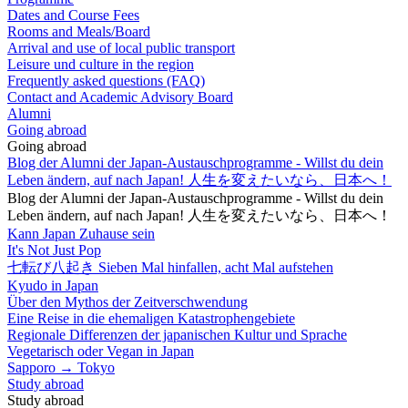
Dates and Course Fees
Rooms and Meals/Board
Arrival and use of local public transport
Leisure und culture in the region
Frequently asked questions (FAQ)
Contact and Academic Advisory Board
Alumni
Going abroad
Going abroad
Blog der Alumni der Japan-Austauschprogramme - Willst du dein
Leben ändern, auf nach Japan! 人生を変えたいなら、日本へ！
Blog der Alumni der Japan-Austauschprogramme - Willst du dein
Leben ändern, auf nach Japan! 人生を変えたいなら、日本へ！
Kann Japan Zuhause sein
It's Not Just Pop
七転び八起き Sieben Mal hinfallen, acht Mal aufstehen
Kyudo in Japan
Über den Mythos der Zeitverschwendung
Eine Reise in die ehemaligen Katastrophengebiete
Regionale Differenzen der japanischen Kultur und Sprache
Vegetarisch oder Vegan in Japan
Sapporo → Tokyo
Study abroad
Study abroad