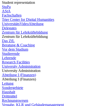
Student representation
StuPa
AStA
Fachschaften
Trier Center for Digital Humanities
UniversitätsVideoAbteilung
Delegates
Zentrum für Lehrkräftebildung
Zentrum für Lehrkräftebildung
Das ZfL
Beratung & Coaching
Vor dem Studium
Studierende
Lehrende
Research Facilities
University Administration
University Administration
Abteilung I (Finanzen)
Abteilung I (Finanzen)
Leitung
Sondergebiete
Haushalt
Drittmittel
Rechnungswesen
Vergabe, KLR und Gebäudemanagement