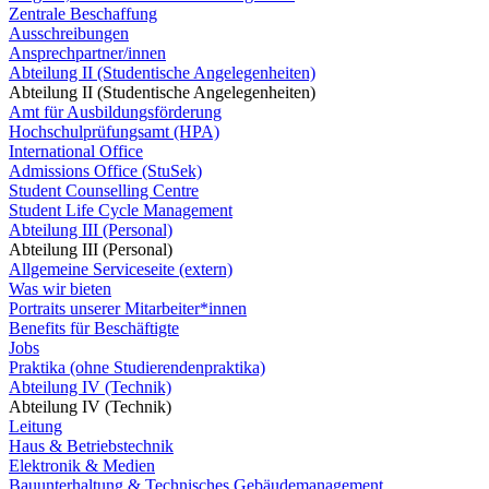
Zentrale Beschaffung
Ausschreibungen
Ansprechpartner/innen
Abteilung II (Studentische Angelegenheiten)
Abteilung II (Studentische Angelegenheiten)
Amt für Ausbildungsförderung
Hochschulprüfungsamt (HPA)
International Office
Admissions Office (StuSek)
Student Counselling Centre
Student Life Cycle Management
Abteilung III (Personal)
Abteilung III (Personal)
Allgemeine Serviceseite (extern)
Was wir bieten
Portraits unserer Mitarbeiter*innen
Benefits für Beschäftigte
Jobs
Praktika (ohne Studierendenpraktika)
Abteilung IV (Technik)
Abteilung IV (Technik)
Leitung
Haus & Betriebstechnik
Elektronik & Medien
Bauunterhaltung & Technisches Gebäudemanagement