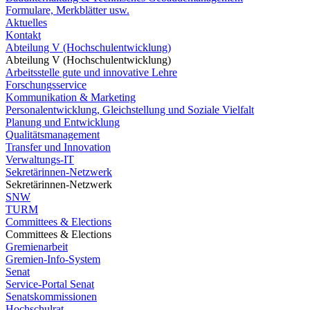
Formulare, Merkblätter usw.
Aktuelles
Kontakt
Abteilung V (Hochschulentwicklung)
Abteilung V (Hochschulentwicklung)
Arbeitsstelle gute und innovative Lehre
Forschungsservice
Kommunikation & Marketing
Personalentwicklung, Gleichstellung und Soziale Vielfalt
Planung und Entwicklung
Qualitätsmanagement
Transfer und Innovation
Verwaltungs-IT
Sekretärinnen-Netzwerk
Sekretärinnen-Netzwerk
SNW
TURM
Committees & Elections
Committees & Elections
Gremienarbeit
Gremien-Info-System
Senat
Service-Portal Senat
Senatskommissionen
Hochschulrat