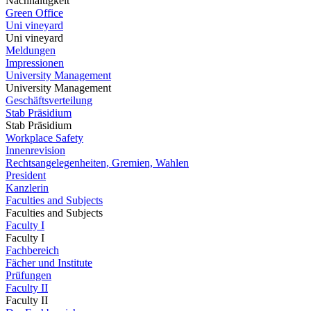
Nachhaltigkeit
Green Office
Uni vineyard
Uni vineyard
Meldungen
Impressionen
University Management
University Management
Geschäftsverteilung
Stab Präsidium
Stab Präsidium
Workplace Safety
Innenrevision
Rechtsangelegenheiten, Gremien, Wahlen
President
Kanzlerin
Faculties and Subjects
Faculties and Subjects
Faculty I
Faculty I
Fachbereich
Fächer und Institute
Prüfungen
Faculty II
Faculty II