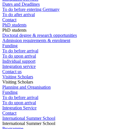
Dates and Deadlines
To do before entering Germany
To do after arrival
Contact
PhD students
PhD students
Doctoral degree & research opportunities
Admission requirements & enrolment
Funding
To do before arrival
To do upon arrival
Individual support
Integration service
Contact us
Visiting Scholars
Visiting Scholars
Planning and Organisation
Funding
To do before arrival
To do upon arrival
Integration Service
Contact
International Summer School
International Summer School
Programme