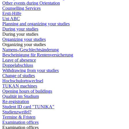
Other events during Orientation
Counselling Services
Ersti-Hilfe
Uni ABC
Planning and organizing your studies
During your studies
During your studies
Organizing your studies
Organizing your studies
Namens-/Geschlechtsänderung
Bescheinigung für Rentenversicherung
Leave of abesence
Doppelabschluss
Withdrawing from your studies
Change of studies
Hochschulortswechsel
TUKAN machines
Opening hours of buildings
Qualität im Studium
Re-registration
Student ID card "TUNIKA"
Studienzweifel?
Termine & Fristen
Examination offices
Examination offices