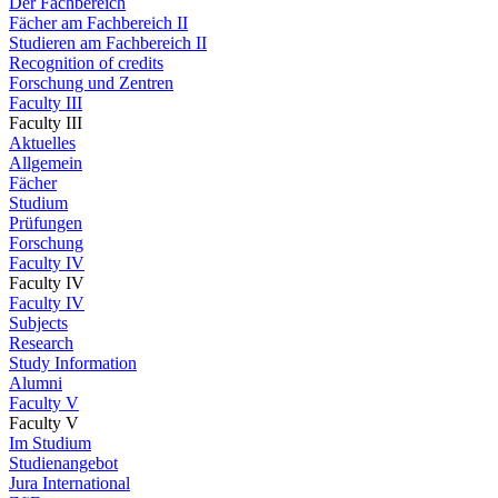
Der Fachbereich
Fächer am Fachbereich II
Studieren am Fachbereich II
Recognition of credits
Forschung und Zentren
Faculty III
Faculty III
Aktuelles
Allgemein
Fächer
Studium
Prüfungen
Forschung
Faculty IV
Faculty IV
Faculty IV
Subjects
Research
Study Information
Alumni
Faculty V
Faculty V
Im Studium
Studienangebot
Jura International