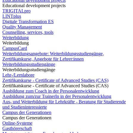
Educational development projects
Educational development projects
TRIGITALpro
LINTplus
Digitale Transformation ES
Quality Management
Counselling, services, tools
Weiterbildung
Weiterbildung
CampusCard
Weiterbildungsangebote: Weiterbildungsstudiengänge,
Zertifikatskurse, Angebote für Lehrer:innen
Weiterbildungsstudiengänge
Weiterbildungsstudiengänge
Lehr-/Lernlabore
Zertifikatskurse - Certificate of Advanced Studies (CAS)
Zertifikatskurse - Certificate of Advanced Studies (CAS)
Ausbildung zum Coach in der Personalentwicklung
Ausbildung zum/zur TrainerIn in der Personalentwicklung
Aus- und Weiterbildung für Lehrkräfte - Beratung für Studierende
und Studieninteressierte
Campus der Generationen
Campus der Generationen
Online-Systeme
Gasthörerschaft