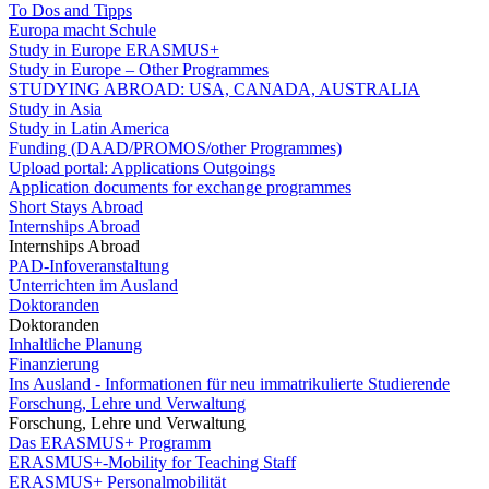
To Dos and Tipps
Europa macht Schule
Study in Europe ERASMUS+
Study in Europe – Other Programmes
STUDYING ABROAD: USA, CANADA, AUSTRALIA
Study in Asia
Study in Latin America
Funding (DAAD/PROMOS/other Programmes)
Upload portal: Applications Outgoings
Application documents for exchange programmes
Short Stays Abroad
Internships Abroad
Internships Abroad
PAD-Infoveranstaltung
Unterrichten im Ausland
Doktoranden
Doktoranden
Inhaltliche Planung
Finanzierung
Ins Ausland - Informationen für neu immatrikulierte Studierende
Forschung, Lehre und Verwaltung
Forschung, Lehre und Verwaltung
Das ERASMUS+ Programm
ERASMUS+-Mobility for Teaching Staff
ERASMUS+ Personalmobilität