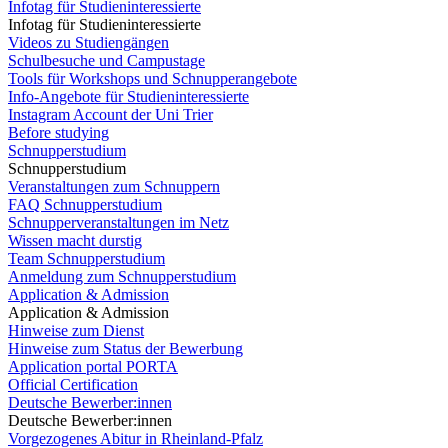
Infotag für Studieninteressierte
Infotag für Studieninteressierte
Videos zu Studiengängen
Schulbesuche und Campustage
Tools für Workshops und Schnupperangebote
Info-Angebote für Studieninteressierte
Instagram Account der Uni Trier
Before studying
Schnupperstudium
Schnupperstudium
Veranstaltungen zum Schnuppern
FAQ Schnupperstudium
Schnupperveranstaltungen im Netz
Wissen macht durstig
Team Schnupperstudium
Anmeldung zum Schnupperstudium
Application & Admission
Application & Admission
Hinweise zum Dienst
Hinweise zum Status der Bewerbung
Application portal PORTA
Official Certification
Deutsche Bewerber:innen
Deutsche Bewerber:innen
Vorgezogenes Abitur in Rheinland-Pfalz