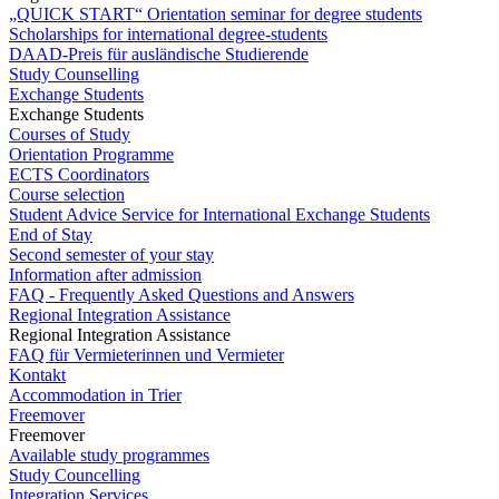
„QUICK START“ Orientation seminar for degree students
Scholarships for international degree-students
DAAD-Preis für ausländische Studierende
Study Counselling
Exchange Students
Exchange Students
Courses of Study
Orientation Programme
ECTS Coordinators
Course selection
Student Advice Service for International Exchange Students
End of Stay
Second semester of your stay
Information after admission
FAQ - Frequently Asked Questions and Answers
Regional Integration Assistance
Regional Integration Assistance
FAQ für Vermieterinnen und Vermieter
Kontakt
Accommodation in Trier
Freemover
Freemover
Available study programmes
Study Councelling
Integration Services