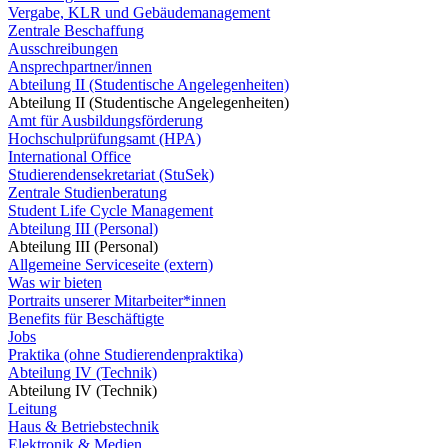
Vergabe, KLR und Gebäudemanagement
Zentrale Beschaffung
Ausschreibungen
Ansprechpartner/innen
Abteilung II (Studentische Angelegenheiten)
Abteilung II (Studentische Angelegenheiten)
Amt für Ausbildungsförderung
Hochschulprüfungsamt (HPA)
International Office
Studierendensekretariat (StuSek)
Zentrale Studienberatung
Student Life Cycle Management
Abteilung III (Personal)
Abteilung III (Personal)
Allgemeine Serviceseite (extern)
Was wir bieten
Portraits unserer Mitarbeiter*innen
Benefits für Beschäftigte
Jobs
Praktika (ohne Studierendenpraktika)
Abteilung IV (Technik)
Abteilung IV (Technik)
Leitung
Haus & Betriebstechnik
Elektronik & Medien