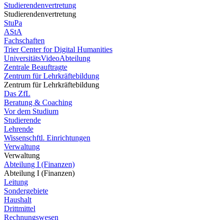
Studierendenvertretung
Studierendenvertretung
StuPa
AStA
Fachschaften
Trier Center for Digital Humanities
UniversitätsVideoAbteilung
Zentrale Beauftragte
Zentrum für Lehrkräftebildung
Zentrum für Lehrkräftebildung
Das ZfL
Beratung & Coaching
Vor dem Studium
Studierende
Lehrende
Wissenschftl. Einrichtungen
Verwaltung
Verwaltung
Abteilung I (Finanzen)
Abteilung I (Finanzen)
Leitung
Sondergebiete
Haushalt
Drittmittel
Rechnungswesen