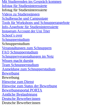
Mit Studierenden ins Gespräch kommen
Infotag für Studieninteressierte
Infotag für Studieninteressierte
Videos zu Studiengängen
Schulbesuche und Campustage
Tools für Workshops und Schnupperangebote
Info-Angebote für Studieninteressierte
Instagram Account der Uni Trier
School´s over
Schnupperstudium
Schnupperstudium
Veranstaltungen zum Schnuppern
FAQ Schnupperstudium
Schnupperveranstaltungen im Netz
Wissen macht durstig
Team Schnupperstudium
Anmeldung zum Schnupperstudium
Bewerbung
Bewerbung
Hinweise zum Dienst
Hinweise zum Status der Bewerbung
Bewerbungsportal PORTA
Amtliche Beglaubigung
Deutsche Bewerber:innen
Deutsche Bewerber:innen