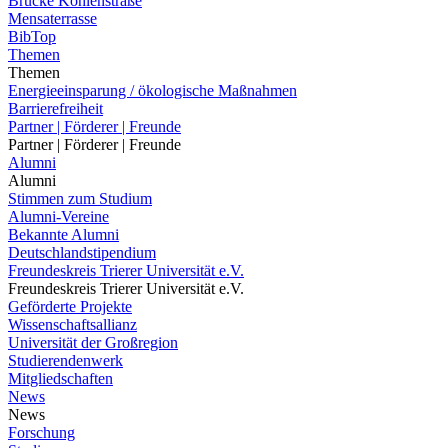
Brücke Kohlenstraße
Mensaterrasse
BibTop
Themen
Themen
Energieeinsparung / ökologische Maßnahmen
Barrierefreiheit
Partner | Förderer | Freunde
Partner | Förderer | Freunde
Alumni
Alumni
Stimmen zum Studium
Alumni-Vereine
Bekannte Alumni
Deutschlandstipendium
Freundeskreis Trierer Universität e.V.
Freundeskreis Trierer Universität e.V.
Geförderte Projekte
Wissenschaftsallianz
Universität der Großregion
Studierendenwerk
Mitgliedschaften
News
News
Forschung