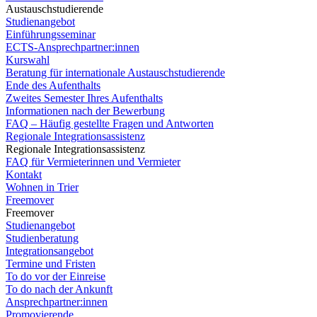
Austauschstudierende
Studienangebot
Einführungsseminar
ECTS-Ansprechpartner:innen
Kurswahl
Beratung für internationale Austauschstudierende
Ende des Aufenthalts
Zweites Semester Ihres Aufenthalts
Informationen nach der Bewerbung
FAQ – Häufig gestellte Fragen und Antworten
Regionale Integrationsassistenz
Regionale Integrationsassistenz
FAQ für Vermieterinnen und Vermieter
Kontakt
Wohnen in Trier
Freemover
Freemover
Studienangebot
Studienberatung
Integrationsangebot
Termine und Fristen
To do vor der Einreise
To do nach der Ankunft
Ansprechpartner:innen
Promovierende