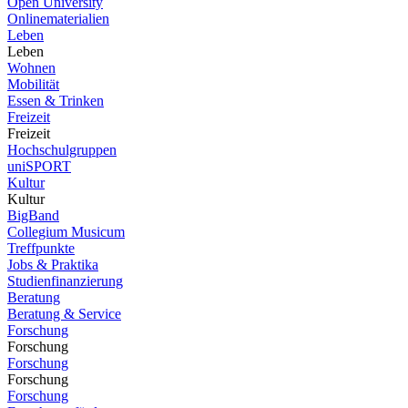
Open University
Onlinematerialien
Leben
Leben
Wohnen
Mobilität
Essen & Trinken
Freizeit
Freizeit
Hochschulgruppen
uniSPORT
Kultur
Kultur
BigBand
Collegium Musicum
Treffpunkte
Jobs & Praktika
Studienfinanzierung
Beratung
Beratung & Service
Forschung
Forschung
Forschung
Forschung
Forschung