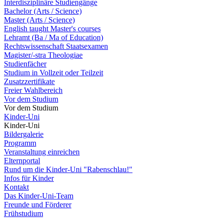
Interdisziplinäre Studiengänge
Bachelor (Arts / Science)
Master (Arts / Science)
English taught Master's courses
Lehramt (Ba / Ma of Education)
Rechtswissenschaft Staatsexamen
Magister/-stra Theologiae
Studienfächer
Studium in Vollzeit oder Teilzeit
Zusatzzertifikate
Freier Wahlbereich
Vor dem Studium
Vor dem Studium
Kinder-Uni
Kinder-Uni
Bildergalerie
Programm
Veranstaltung einreichen
Elternportal
Rund um die Kinder-Uni "Rabenschlau!"
Infos für Kinder
Kontakt
Das Kinder-Uni-Team
Freunde und Förderer
Frühstudium