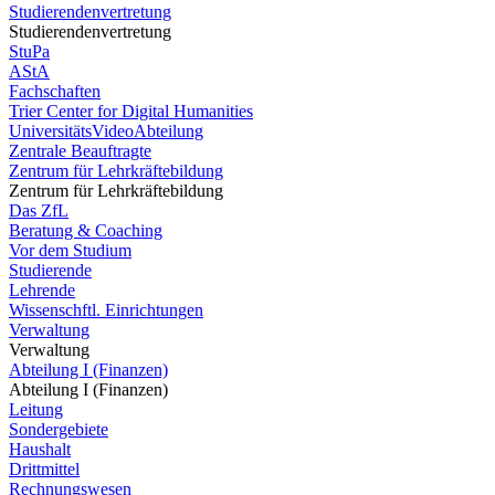
Studierendenvertretung
Studierendenvertretung
StuPa
AStA
Fachschaften
Trier Center for Digital Humanities
UniversitätsVideoAbteilung
Zentrale Beauftragte
Zentrum für Lehrkräftebildung
Zentrum für Lehrkräftebildung
Das ZfL
Beratung & Coaching
Vor dem Studium
Studierende
Lehrende
Wissenschftl. Einrichtungen
Verwaltung
Verwaltung
Abteilung I (Finanzen)
Abteilung I (Finanzen)
Leitung
Sondergebiete
Haushalt
Drittmittel
Rechnungswesen