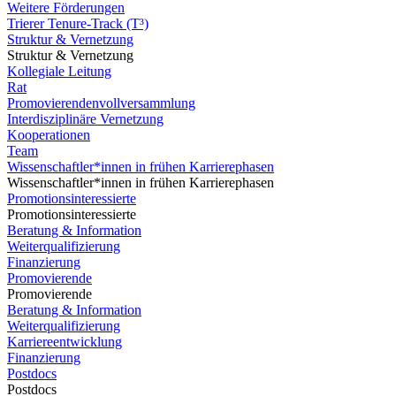
Weitere Förderungen
Trierer Tenure-Track (T³)
Struktur & Vernetzung
Struktur & Vernetzung
Kollegiale Leitung
Rat
Promovierendenvollversammlung
Interdisziplinäre Vernetzung
Kooperationen
Team
Wissenschaftler*innen in frühen Karrierephasen
Wissenschaftler*innen in frühen Karrierephasen
Promotionsinteressierte
Promotionsinteressierte
Beratung & Information
Weiterqualifizierung
Finanzierung
Promovierende
Promovierende
Beratung & Information
Weiterqualifizierung
Karriereentwicklung
Finanzierung
Postdocs
Postdocs