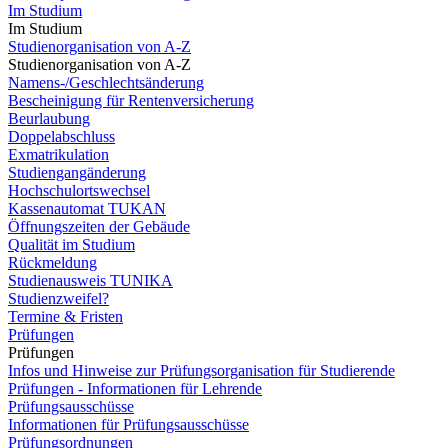
Im Studium
Im Studium
Studienorganisation von A-Z
Studienorganisation von A-Z
Namens-/Geschlechtsänderung
Bescheinigung für Rentenversicherung
Beurlaubung
Doppelabschluss
Exmatrikulation
Studiengangänderung
Hochschulortswechsel
Kassenautomat TUKAN
Öffnungszeiten der Gebäude
Qualität im Studium
Rückmeldung
Studienausweis TUNIKA
Studienzweifel?
Termine & Fristen
Prüfungen
Prüfungen
Infos und Hinweise zur Prüfungsorganisation für Studierende
Prüfungen - Informationen für Lehrende
Prüfungsausschüsse
Informationen für Prüfungsausschüsse
Prüfungsordnungen