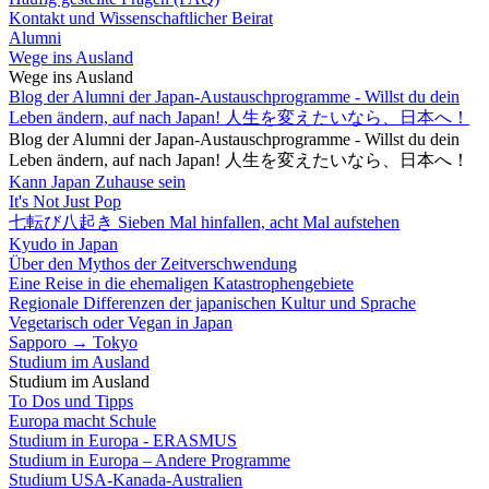
Kontakt und Wissenschaftlicher Beirat
Alumni
Wege ins Ausland
Wege ins Ausland
Blog der Alumni der Japan-Austauschprogramme - Willst du dein
Leben ändern, auf nach Japan! 人生を変えたいなら、日本へ！
Blog der Alumni der Japan-Austauschprogramme - Willst du dein
Leben ändern, auf nach Japan! 人生を変えたいなら、日本へ！
Kann Japan Zuhause sein
It's Not Just Pop
七転び八起き Sieben Mal hinfallen, acht Mal aufstehen
Kyudo in Japan
Über den Mythos der Zeitverschwendung
Eine Reise in die ehemaligen Katastrophengebiete
Regionale Differenzen der japanischen Kultur und Sprache
Vegetarisch oder Vegan in Japan
Sapporo → Tokyo
Studium im Ausland
Studium im Ausland
To Dos und Tipps
Europa macht Schule
Studium in Europa - ERASMUS
Studium in Europa – Andere Programme
Studium USA-Kanada-Australien