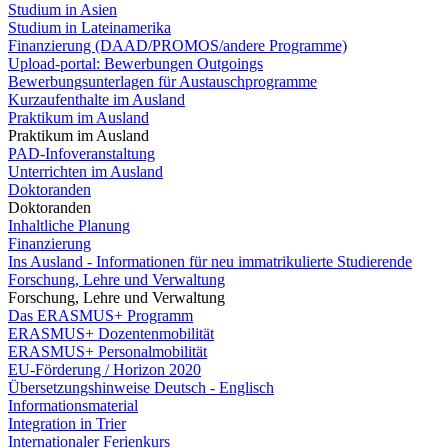
Studium in Asien
Studium in Lateinamerika
Finanzierung (DAAD/PROMOS/andere Programme)
Upload-portal: Bewerbungen Outgoings
Bewerbungsunterlagen für Austauschprogramme
Kurzaufenthalte im Ausland
Praktikum im Ausland
Praktikum im Ausland
PAD-Infoveranstaltung
Unterrichten im Ausland
Doktoranden
Doktoranden
Inhaltliche Planung
Finanzierung
Ins Ausland - Informationen für neu immatrikulierte Studierende
Forschung, Lehre und Verwaltung
Forschung, Lehre und Verwaltung
Das ERASMUS+ Programm
ERASMUS+ Dozentenmobilität
ERASMUS+ Personalmobilität
EU-Förderung / Horizon 2020
Übersetzungshinweise Deutsch - Englisch
Informationsmaterial
Integration in Trier
Internationaler Ferienkurs