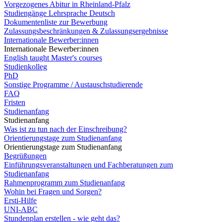
Vorgezogenes Abitur in Rheinland-Pfalz
Studiengänge Lehrsprache Deutsch
Dokumentenliste zur Bewerbung
Zulassungsbeschränkungen & Zulassungsergebnisse
Internationale Bewerber:innen
Internationale Bewerber:innen
English taught Master's courses
Studienkolleg
PhD
Sonstige Programme / Austauschstudierende
FAQ
Fristen
Studienanfang
Studienanfang
Was ist zu tun nach der Einschreibung?
Orientierungstage zum Studienanfang
Orientierungstage zum Studienanfang
Begrüßungen
Einführungsveranstaltungen und Fachberatungen zum
Studienanfang
Rahmenprogramm zum Studienanfang
Wohin bei Fragen und Sorgen?
Ersti-Hilfe
UNI-ABC
Stundenplan erstellen - wie geht das?