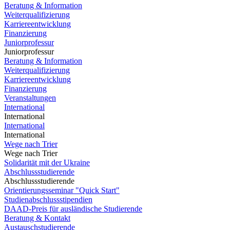
Beratung & Information
Weiterqualifizierung
Karriereentwicklung
Finanzierung
Juniorprofessur
Juniorprofessur
Beratung & Information
Weiterqualifizierung
Karriereentwicklung
Finanzierung
Veranstaltungen
International
International
International
International
Wege nach Trier
Wege nach Trier
Solidarität mit der Ukraine
Abschlussstudierende
Abschlussstudierende
Orientierungsseminar "Quick Start"
Studienabschlussstipendien
DAAD-Preis für ausländische Studierende
Beratung & Kontakt
Austauschstudierende