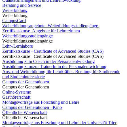
Qualitätsmanagement und Lehrentwicklung
Beratung und Service
Weiterbildung
Weiterbildung
CampusCard
Weiterbildungsangebote: Weiterbildungsstudiengänge,
Zertifikatskurse, Angebote für Lehrer:innen
Weiterbildungsstudiengänge
Weiterbildungsstudiengänge
Lehr-/Lernlabore
Zertifikatskurse - Certificate of Advanced Studies (CAS)
Zertifikatskurse - Certificate of Advanced Studies (CAS)
Ausbildung zum Coach in der Personalentwicklung
Ausbildung zum/zur TrainerIn in der Personalentwicklung
Aus- und Weiterbildung für Lehrkräfte - Beratung für Studierende
und Studieninteressierte
Campus der Generationen
Campus der Generationen
Online-Systeme
Gasthörerschaft
Montagsvorträge aus Forschung und Lehre
Campus der Generationen - Kino
Öffentliche Wissenschaft
Öffentliche Wissenschaft
Montagsvorträge aus Forschung und Lehre der Universität Trier