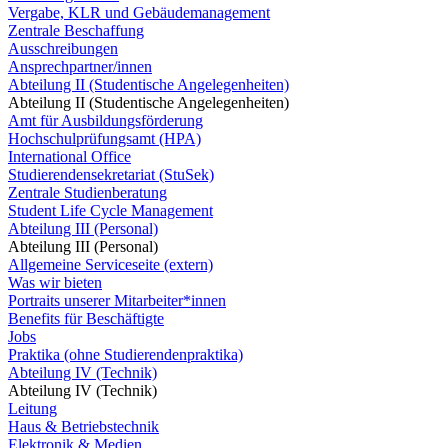
Vergabe, KLR und Gebäudemanagement
Zentrale Beschaffung
Ausschreibungen
Ansprechpartner/innen
Abteilung II (Studentische Angelegenheiten)
Abteilung II (Studentische Angelegenheiten)
Amt für Ausbildungsförderung
Hochschulprüfungsamt (HPA)
International Office
Studierendensekretariat (StuSek)
Zentrale Studienberatung
Student Life Cycle Management
Abteilung III (Personal)
Abteilung III (Personal)
Allgemeine Serviceseite (extern)
Was wir bieten
Portraits unserer Mitarbeiter*innen
Benefits für Beschäftigte
Jobs
Praktika (ohne Studierendenpraktika)
Abteilung IV (Technik)
Abteilung IV (Technik)
Leitung
Haus & Betriebstechnik
Elektronik & Medien