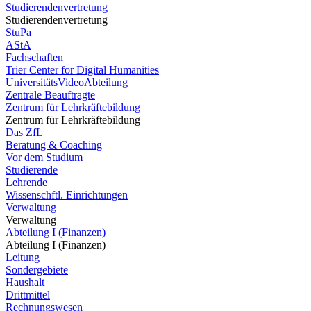
Studierendenvertretung
Studierendenvertretung
StuPa
AStA
Fachschaften
Trier Center for Digital Humanities
UniversitätsVideoAbteilung
Zentrale Beauftragte
Zentrum für Lehrkräftebildung
Zentrum für Lehrkräftebildung
Das ZfL
Beratung & Coaching
Vor dem Studium
Studierende
Lehrende
Wissenschftl. Einrichtungen
Verwaltung
Verwaltung
Abteilung I (Finanzen)
Abteilung I (Finanzen)
Leitung
Sondergebiete
Haushalt
Drittmittel
Rechnungswesen