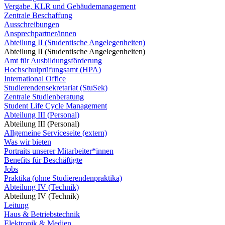
Vergabe, KLR und Gebäudemanagement
Zentrale Beschaffung
Ausschreibungen
Ansprechpartner/innen
Abteilung II (Studentische Angelegenheiten)
Abteilung II (Studentische Angelegenheiten)
Amt für Ausbildungsförderung
Hochschulprüfungsamt (HPA)
International Office
Studierendensekretariat (StuSek)
Zentrale Studienberatung
Student Life Cycle Management
Abteilung III (Personal)
Abteilung III (Personal)
Allgemeine Serviceseite (extern)
Was wir bieten
Portraits unserer Mitarbeiter*innen
Benefits für Beschäftigte
Jobs
Praktika (ohne Studierendenpraktika)
Abteilung IV (Technik)
Abteilung IV (Technik)
Leitung
Haus & Betriebstechnik
Elektronik & Medien