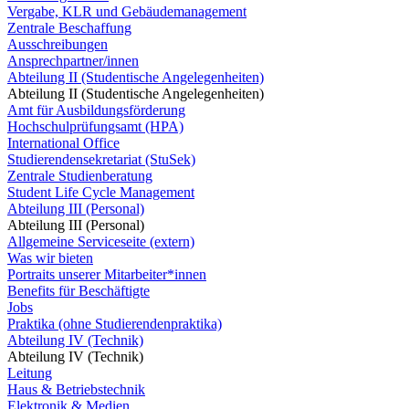
Vergabe, KLR und Gebäudemanagement
Zentrale Beschaffung
Ausschreibungen
Ansprechpartner/innen
Abteilung II (Studentische Angelegenheiten)
Abteilung II (Studentische Angelegenheiten)
Amt für Ausbildungsförderung
Hochschulprüfungsamt (HPA)
International Office
Studierendensekretariat (StuSek)
Zentrale Studienberatung
Student Life Cycle Management
Abteilung III (Personal)
Abteilung III (Personal)
Allgemeine Serviceseite (extern)
Was wir bieten
Portraits unserer Mitarbeiter*innen
Benefits für Beschäftigte
Jobs
Praktika (ohne Studierendenpraktika)
Abteilung IV (Technik)
Abteilung IV (Technik)
Leitung
Haus & Betriebstechnik
Elektronik & Medien