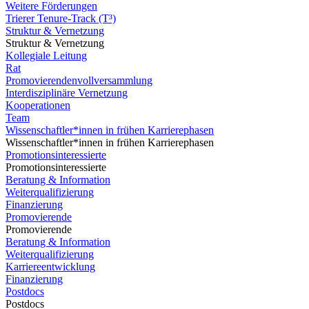
Weitere Förderungen
Trierer Tenure-Track (T³)
Struktur & Vernetzung
Struktur & Vernetzung
Kollegiale Leitung
Rat
Promovierendenvollversammlung
Interdisziplinäre Vernetzung
Kooperationen
Team
Wissenschaftler*innen in frühen Karrierephasen
Wissenschaftler*innen in frühen Karrierephasen
Promotionsinteressierte
Promotionsinteressierte
Beratung & Information
Weiterqualifizierung
Finanzierung
Promovierende
Promovierende
Beratung & Information
Weiterqualifizierung
Karriereentwicklung
Finanzierung
Postdocs
Postdocs