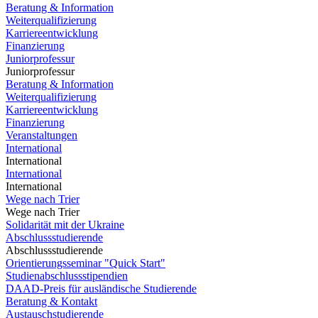
Beratung & Information
Weiterqualifizierung
Karriereentwicklung
Finanzierung
Juniorprofessur
Juniorprofessur
Beratung & Information
Weiterqualifizierung
Karriereentwicklung
Finanzierung
Veranstaltungen
International
International
International
International
Wege nach Trier
Wege nach Trier
Solidarität mit der Ukraine
Abschlussstudierende
Abschlussstudierende
Orientierungsseminar "Quick Start"
Studienabschlussstipendien
DAAD-Preis für ausländische Studierende
Beratung & Kontakt
Austauschstudierende