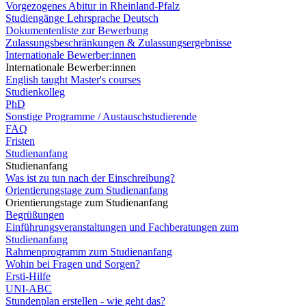
Vorgezogenes Abitur in Rheinland-Pfalz
Studiengänge Lehrsprache Deutsch
Dokumentenliste zur Bewerbung
Zulassungsbeschränkungen & Zulassungsergebnisse
Internationale Bewerber:innen
Internationale Bewerber:innen
English taught Master's courses
Studienkolleg
PhD
Sonstige Programme / Austauschstudierende
FAQ
Fristen
Studienanfang
Studienanfang
Was ist zu tun nach der Einschreibung?
Orientierungstage zum Studienanfang
Orientierungstage zum Studienanfang
Begrüßungen
Einführungsveranstaltungen und Fachberatungen zum
Studienanfang
Rahmenprogramm zum Studienanfang
Wohin bei Fragen und Sorgen?
Ersti-Hilfe
UNI-ABC
Stundenplan erstellen - wie geht das?