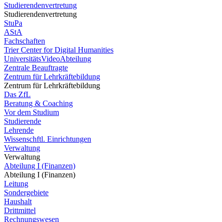
Studierendenvertretung
Studierendenvertretung
StuPa
AStA
Fachschaften
Trier Center for Digital Humanities
UniversitätsVideoAbteilung
Zentrale Beauftragte
Zentrum für Lehrkräftebildung
Zentrum für Lehrkräftebildung
Das ZfL
Beratung & Coaching
Vor dem Studium
Studierende
Lehrende
Wissenschftl. Einrichtungen
Verwaltung
Verwaltung
Abteilung I (Finanzen)
Abteilung I (Finanzen)
Leitung
Sondergebiete
Haushalt
Drittmittel
Rechnungswesen