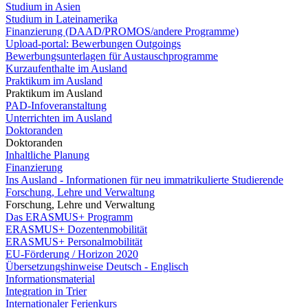
Studium in Asien
Studium in Lateinamerika
Finanzierung (DAAD/PROMOS/andere Programme)
Upload-portal: Bewerbungen Outgoings
Bewerbungsunterlagen für Austauschprogramme
Kurzaufenthalte im Ausland
Praktikum im Ausland
Praktikum im Ausland
PAD-Infoveranstaltung
Unterrichten im Ausland
Doktoranden
Doktoranden
Inhaltliche Planung
Finanzierung
Ins Ausland - Informationen für neu immatrikulierte Studierende
Forschung, Lehre und Verwaltung
Forschung, Lehre und Verwaltung
Das ERASMUS+ Programm
ERASMUS+ Dozentenmobilität
ERASMUS+ Personalmobilität
EU-Förderung / Horizon 2020
Übersetzungshinweise Deutsch - Englisch
Informationsmaterial
Integration in Trier
Internationaler Ferienkurs