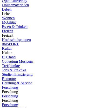
Open University
Onlinematerialien
Leben
Leben
Wohnen
Mobilität
Essen & Trinken
Freizeit
Freizeit
Hochschulgruppen
uniSPORT
Kultur
Kultur
BigBand
Collegium Musicum
Treffpunkte
Jobs & Praktika
Studienfinanzierung
Beratung
Beratung & Service
Forschung
Forschung
Forschung
Forschung
Forschung