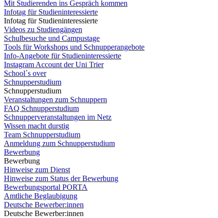
Mit Studierenden ins Gespräch kommen
Infotag für Studieninteressierte
Infotag für Studieninteressierte
Videos zu Studiengängen
Schulbesuche und Campustage
Tools für Workshops und Schnupperangebote
Info-Angebote für Studieninteressierte
Instagram Account der Uni Trier
School´s over
Schnupperstudium
Schnupperstudium
Veranstaltungen zum Schnuppern
FAQ Schnupperstudium
Schnupperveranstaltungen im Netz
Wissen macht durstig
Team Schnupperstudium
Anmeldung zum Schnupperstudium
Bewerbung
Bewerbung
Hinweise zum Dienst
Hinweise zum Status der Bewerbung
Bewerbungsportal PORTA
Amtliche Beglaubigung
Deutsche Bewerber:innen
Deutsche Bewerber:innen