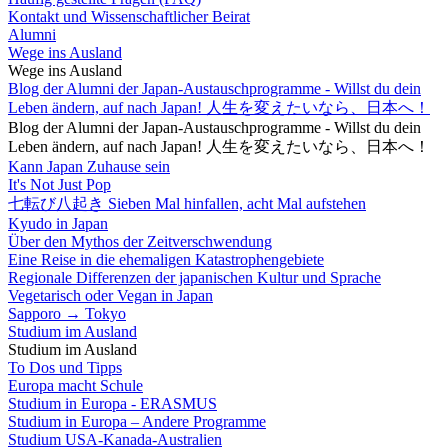
Kontakt und Wissenschaftlicher Beirat
Alumni
Wege ins Ausland
Wege ins Ausland
Blog der Alumni der Japan-Austauschprogramme - Willst du dein
Leben ändern, auf nach Japan! 人生を変えたいなら、日本へ！
Blog der Alumni der Japan-Austauschprogramme - Willst du dein
Leben ändern, auf nach Japan! 人生を変えたいなら、日本へ！
Kann Japan Zuhause sein
It's Not Just Pop
七転び八起き Sieben Mal hinfallen, acht Mal aufstehen
Kyudo in Japan
Über den Mythos der Zeitverschwendung
Eine Reise in die ehemaligen Katastrophengebiete
Regionale Differenzen der japanischen Kultur und Sprache
Vegetarisch oder Vegan in Japan
Sapporo → Tokyo
Studium im Ausland
Studium im Ausland
To Dos und Tipps
Europa macht Schule
Studium in Europa - ERASMUS
Studium in Europa – Andere Programme
Studium USA-Kanada-Australien