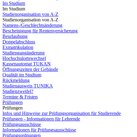
Im Studium
Im Studium
Studienorganisation von A-Z
Studienorganisation von A-Z
Namens-/Geschlechtsänderung
Bescheinigung für Rentenversicherung
Beurlaubung
Doppelabschluss
Exmatrikulation
Studiengangänderung
Hochschulortswechsel
Kassenautomat TUKAN
Öffnungszeiten der Gebäude
Qualität im Studium
Rückmeldung
Studienausweis TUNIKA
Studienzweifel?
Termine & Fristen
Prüfungen
Prüfungen
Infos und Hinweise zur Prüfungsorganisation für Studierende
Prüfungen - Informationen für Lehrende
Prüfungsausschüsse
Informationen für Prüfungsausschüsse
Prüfungsordnungen