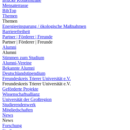
Brücke Kohlenstraße
Mensaterrasse
BibTop
Themen
Themen
Energieeinsparung / ökologische Maßnahmen
Barrierefreiheit
Partner | Förderer | Freunde
Partner | Förderer | Freunde
Alumni
Alumni
Stimmen zum Studium
Alumni-Vereine
Bekannte Alumni
Deutschlandstipendium
Freundeskreis Trierer Universität e.V.
Freundeskreis Trierer Universität e.V.
Geförderte Projekte
Wissenschaftsallianz
Universität der Großregion
Studierendenwerk
Mitgliedschaften
News
News
Forschung