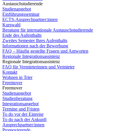
Austauschstudierende
Studienangebot
Einführungsseminar
ECTS-Ansprechpartner:innen
Kurswahl
Beratung für internationale Austauschstudierende
Ende des Aufenthalts
Zweites Semester Ihres Aufenthalts
Informationen nach der Bewerbung
FAQ – Häufig gestellte Fragen und Antworten
Regionale Integrationsassistenz
Regionale Integrationsassistenz
FAQ für Vermieterinnen und Vermieter
Kontakt
Wohnen in Trier
Freemover
Freemover
Studienangebot
Studienberatung
Integrationsangebot
Termine und Fristen
To do vor der Einreise
To do nach der Ankunft
Ansprechpartner:innen
Promovierende