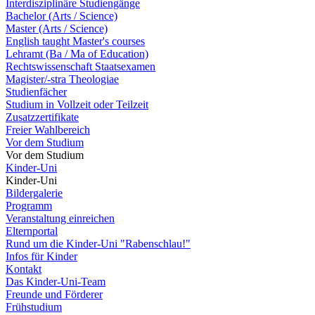
Interdisziplinäre Studiengänge
Bachelor (Arts / Science)
Master (Arts / Science)
English taught Master's courses
Lehramt (Ba / Ma of Education)
Rechtswissenschaft Staatsexamen
Magister/-stra Theologiae
Studienfächer
Studium in Vollzeit oder Teilzeit
Zusatzzertifikate
Freier Wahlbereich
Vor dem Studium
Vor dem Studium
Kinder-Uni
Kinder-Uni
Bildergalerie
Programm
Veranstaltung einreichen
Elternportal
Rund um die Kinder-Uni "Rabenschlau!"
Infos für Kinder
Kontakt
Das Kinder-Uni-Team
Freunde und Förderer
Frühstudium