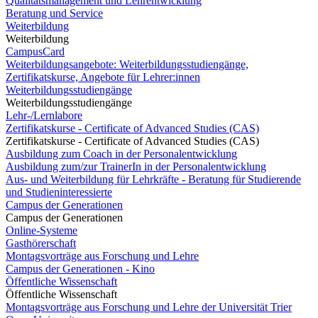
Qualitätsmanagement und Lehrentwicklung
Beratung und Service
Weiterbildung
Weiterbildung
CampusCard
Weiterbildungsangebote: Weiterbildungsstudiengänge,
Zertifikatskurse, Angebote für Lehrer:innen
Weiterbildungsstudiengänge
Weiterbildungsstudiengänge
Lehr-/Lernlabore
Zertifikatskurse - Certificate of Advanced Studies (CAS)
Zertifikatskurse - Certificate of Advanced Studies (CAS)
Ausbildung zum Coach in der Personalentwicklung
Ausbildung zum/zur TrainerIn in der Personalentwicklung
Aus- und Weiterbildung für Lehrkräfte - Beratung für Studierende
und Studieninteressierte
Campus der Generationen
Campus der Generationen
Online-Systeme
Gasthörerschaft
Montagsvorträge aus Forschung und Lehre
Campus der Generationen - Kino
Öffentliche Wissenschaft
Öffentliche Wissenschaft
Montagsvorträge aus Forschung und Lehre der Universität Trier