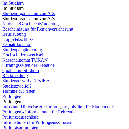
Im Studium
Im Studium
Studienorganisation von A-Z
Studienorganisation von A-Z
Namens-/Geschlechtsänderung
Bescheinigung für Rentenversicherung
Beurlaubung
Doppelabschluss
Exmatrikulation
Studiengangänderung
Hochschulortswechsel
Kassenautomat TUKAN
Öffnungszeiten der Gebäude
Qualität im Studium
Rückmeldung
Studienausweis TUNIKA
Studienzweifel?
Termine & Fristen
Prüfungen
Prüfungen
Infos und Hinweise zur Prüfungsorganisation für Studierende
Prüfungen - Informationen für Lehrende
Prüfungsausschüsse
Informationen für Prüfungsausschüsse
Prüfungsordnungen