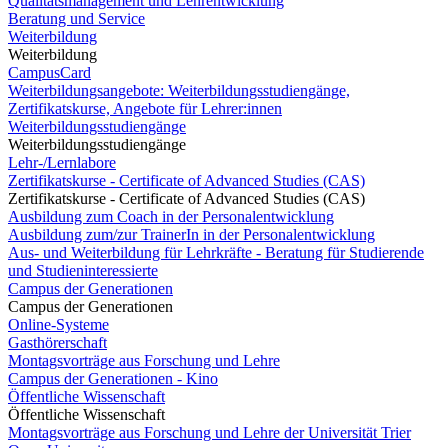
Qualitätsmanagement und Lehrentwicklung
Beratung und Service
Weiterbildung
Weiterbildung
CampusCard
Weiterbildungsangebote: Weiterbildungsstudiengänge,
Zertifikatskurse, Angebote für Lehrer:innen
Weiterbildungsstudiengänge
Weiterbildungsstudiengänge
Lehr-/Lernlabore
Zertifikatskurse - Certificate of Advanced Studies (CAS)
Zertifikatskurse - Certificate of Advanced Studies (CAS)
Ausbildung zum Coach in der Personalentwicklung
Ausbildung zum/zur TrainerIn in der Personalentwicklung
Aus- und Weiterbildung für Lehrkräfte - Beratung für Studierende
und Studieninteressierte
Campus der Generationen
Campus der Generationen
Online-Systeme
Gasthörerschaft
Montagsvorträge aus Forschung und Lehre
Campus der Generationen - Kino
Öffentliche Wissenschaft
Öffentliche Wissenschaft
Montagsvorträge aus Forschung und Lehre der Universität Trier