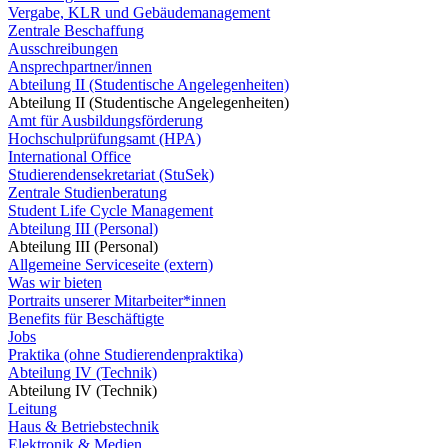
Vergabe, KLR und Gebäudemanagement
Zentrale Beschaffung
Ausschreibungen
Ansprechpartner/innen
Abteilung II (Studentische Angelegenheiten)
Abteilung II (Studentische Angelegenheiten)
Amt für Ausbildungsförderung
Hochschulprüfungsamt (HPA)
International Office
Studierendensekretariat (StuSek)
Zentrale Studienberatung
Student Life Cycle Management
Abteilung III (Personal)
Abteilung III (Personal)
Allgemeine Serviceseite (extern)
Was wir bieten
Portraits unserer Mitarbeiter*innen
Benefits für Beschäftigte
Jobs
Praktika (ohne Studierendenpraktika)
Abteilung IV (Technik)
Abteilung IV (Technik)
Leitung
Haus & Betriebstechnik
Elektronik & Medien