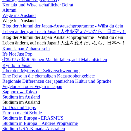
Kontakt und Wissenschaftlicher Beirat
Alumni
Wege ins Ausland
Wege ins Ausland
Blog der Alumni der Japan-Austauschprogramme - Willst du dein
Leben ändern, auf nach Japan! 人生を変えたいなら、日本へ！
Blog der Alumni der Japan-Austauschprogramme - Willst du dein
Leben ändern, auf nach Japan! 人生を変えたいなら、日本へ！
Kann Japan Zuhause sein
It's Not Just Pop
七転び八起き Sieben Mal hinfallen, acht Mal aufstehen
Kyudo in Japan
Über den Mythos der Zeitverschwendung
Eine Reise in die ehemaligen Katastrophengebiete
Regionale Differenzen der japanischen Kultur und Sprache
Vegetarisch oder Vegan in Japan
Sapporo → Tokyo
Studium im Ausland
Studium im Ausland
To Dos und Tipps
Europa macht Schule
Studium in Europa - ERASMUS
Studium in Europa – Andere Programme
Studium USA-Kanada-Australien