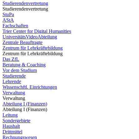
Studierendenvertretung
Studierendenvertretung
StuPa
AStA
Fachschaften
Trier Center for Digital Humanities
UniversitätsVideoAbteilung
Zentrale Beauftragte
Zentrum für Lehrkräftebildung
Zentrum für Lehrkräftebildung
Das ZfL
Beratung & Coaching
Vor dem Studium
Studierende
Lehrende
Wissenschftl. Einrichtungen
Verwaltung
Verwaltung
Abteilung I (Finanzen)
Abteilung I (Finanzen)
Leitung
Sondergebiete
Haushalt
Drittmittel
Rechnungswesen