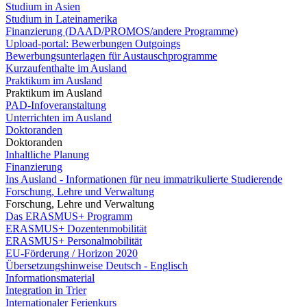
Studium in Asien
Studium in Lateinamerika
Finanzierung (DAAD/PROMOS/andere Programme)
Upload-portal: Bewerbungen Outgoings
Bewerbungsunterlagen für Austauschprogramme
Kurzaufenthalte im Ausland
Praktikum im Ausland
Praktikum im Ausland
PAD-Infoveranstaltung
Unterrichten im Ausland
Doktoranden
Doktoranden
Inhaltliche Planung
Finanzierung
Ins Ausland - Informationen für neu immatrikulierte Studierende
Forschung, Lehre und Verwaltung
Forschung, Lehre und Verwaltung
Das ERASMUS+ Programm
ERASMUS+ Dozentenmobilität
ERASMUS+ Personalmobilität
EU-Förderung / Horizon 2020
Übersetzungshinweise Deutsch - Englisch
Informationsmaterial
Integration in Trier
Internationaler Ferienkurs