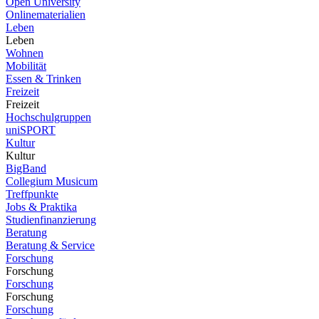
Open University
Onlinematerialien
Leben
Leben
Wohnen
Mobilität
Essen & Trinken
Freizeit
Freizeit
Hochschulgruppen
uniSPORT
Kultur
Kultur
BigBand
Collegium Musicum
Treffpunkte
Jobs & Praktika
Studienfinanzierung
Beratung
Beratung & Service
Forschung
Forschung
Forschung
Forschung
Forschung