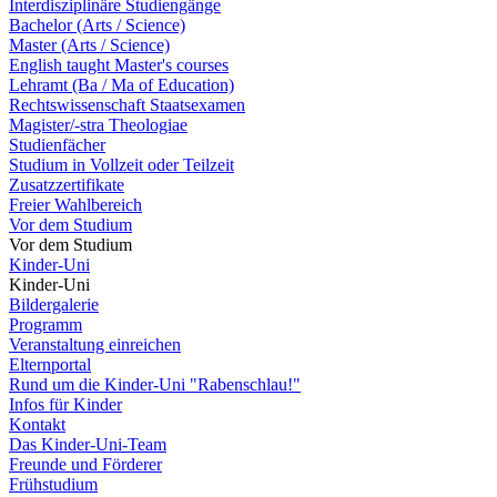
Interdisziplinäre Studiengänge
Bachelor (Arts / Science)
Master (Arts / Science)
English taught Master's courses
Lehramt (Ba / Ma of Education)
Rechtswissenschaft Staatsexamen
Magister/-stra Theologiae
Studienfächer
Studium in Vollzeit oder Teilzeit
Zusatzzertifikate
Freier Wahlbereich
Vor dem Studium
Vor dem Studium
Kinder-Uni
Kinder-Uni
Bildergalerie
Programm
Veranstaltung einreichen
Elternportal
Rund um die Kinder-Uni "Rabenschlau!"
Infos für Kinder
Kontakt
Das Kinder-Uni-Team
Freunde und Förderer
Frühstudium