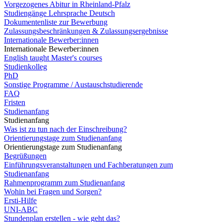
Vorgezogenes Abitur in Rheinland-Pfalz
Studiengänge Lehrsprache Deutsch
Dokumentenliste zur Bewerbung
Zulassungsbeschränkungen & Zulassungsergebnisse
Internationale Bewerber:innen
Internationale Bewerber:innen
English taught Master's courses
Studienkolleg
PhD
Sonstige Programme / Austauschstudierende
FAQ
Fristen
Studienanfang
Studienanfang
Was ist zu tun nach der Einschreibung?
Orientierungstage zum Studienanfang
Orientierungstage zum Studienanfang
Begrüßungen
Einführungsveranstaltungen und Fachberatungen zum
Studienanfang
Rahmenprogramm zum Studienanfang
Wohin bei Fragen und Sorgen?
Ersti-Hilfe
UNI-ABC
Stundenplan erstellen - wie geht das?