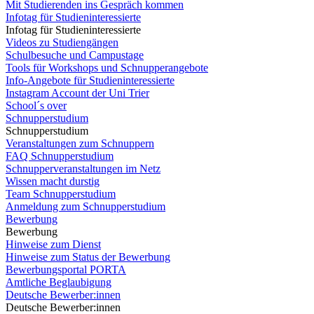
Mit Studierenden ins Gespräch kommen
Infotag für Studieninteressierte
Infotag für Studieninteressierte
Videos zu Studiengängen
Schulbesuche und Campustage
Tools für Workshops und Schnupperangebote
Info-Angebote für Studieninteressierte
Instagram Account der Uni Trier
School´s over
Schnupperstudium
Schnupperstudium
Veranstaltungen zum Schnuppern
FAQ Schnupperstudium
Schnupperveranstaltungen im Netz
Wissen macht durstig
Team Schnupperstudium
Anmeldung zum Schnupperstudium
Bewerbung
Bewerbung
Hinweise zum Dienst
Hinweise zum Status der Bewerbung
Bewerbungsportal PORTA
Amtliche Beglaubigung
Deutsche Bewerber:innen
Deutsche Bewerber:innen