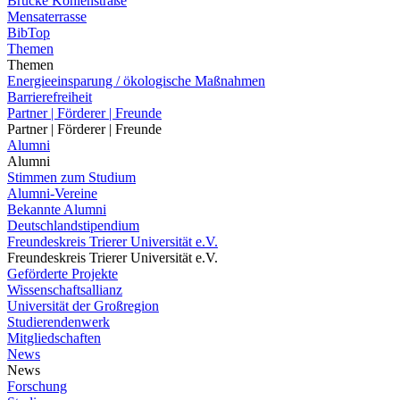
Brücke Kohlenstraße
Mensaterrasse
BibTop
Themen
Themen
Energieeinsparung / ökologische Maßnahmen
Barrierefreiheit
Partner | Förderer | Freunde
Partner | Förderer | Freunde
Alumni
Alumni
Stimmen zum Studium
Alumni-Vereine
Bekannte Alumni
Deutschlandstipendium
Freundeskreis Trierer Universität e.V.
Freundeskreis Trierer Universität e.V.
Geförderte Projekte
Wissenschaftsallianz
Universität der Großregion
Studierendenwerk
Mitgliedschaften
News
News
Forschung