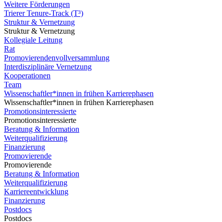
Weitere Förderungen
Trierer Tenure-Track (T³)
Struktur & Vernetzung
Struktur & Vernetzung
Kollegiale Leitung
Rat
Promovierendenvollversammlung
Interdisziplinäre Vernetzung
Kooperationen
Team
Wissenschaftler*innen in frühen Karrierephasen
Wissenschaftler*innen in frühen Karrierephasen
Promotionsinteressierte
Promotionsinteressierte
Beratung & Information
Weiterqualifizierung
Finanzierung
Promovierende
Promovierende
Beratung & Information
Weiterqualifizierung
Karriereentwicklung
Finanzierung
Postdocs
Postdocs