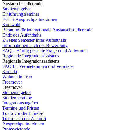
Austauschstudierende
Studienangebot
Einführungsseminar
ECTS-Ansprechpartner:innen
Kurswahl
Beratung für internationale Austauschstudierende
Ende des Aufenthalts
Zweites Semester Ihres Aufenthalts
Informationen nach der Bewerbung
FAQ – Häufig gestellte Fragen und Antworten
Regionale Integrationsassistenz
Regionale Integrationsassistenz
FAQ für Vermieterinnen und Vermieter
Kontakt
Wohnen in Trier
Freemover
Freemover
Studienangebot
Studienberatung
Integrationsangebot
Termine und Fristen
To do vor der Einreise
To do nach der Ankunft
Ansprechpartner:innen
Promovierende