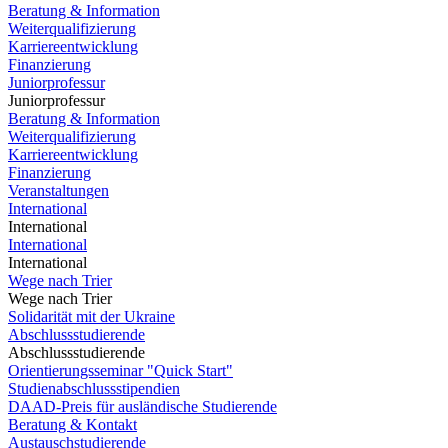
Beratung & Information
Weiterqualifizierung
Karriereentwicklung
Finanzierung
Juniorprofessur
Juniorprofessur
Beratung & Information
Weiterqualifizierung
Karriereentwicklung
Finanzierung
Veranstaltungen
International
International
International
International
Wege nach Trier
Wege nach Trier
Solidarität mit der Ukraine
Abschlussstudierende
Abschlussstudierende
Orientierungsseminar "Quick Start"
Studienabschlussstipendien
DAAD-Preis für ausländische Studierende
Beratung & Kontakt
Austauschstudierende