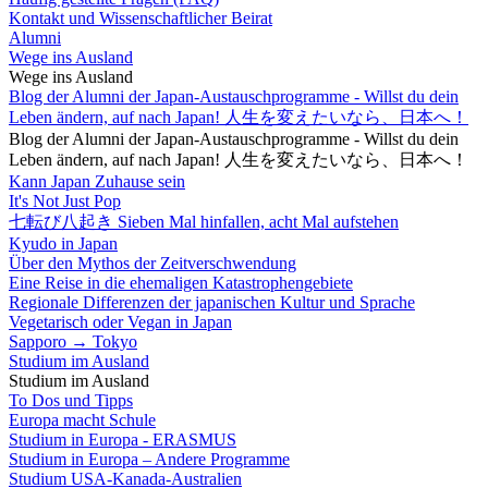
Kontakt und Wissenschaftlicher Beirat
Alumni
Wege ins Ausland
Wege ins Ausland
Blog der Alumni der Japan-Austauschprogramme - Willst du dein
Leben ändern, auf nach Japan! 人生を変えたいなら、日本へ！
Blog der Alumni der Japan-Austauschprogramme - Willst du dein
Leben ändern, auf nach Japan! 人生を変えたいなら、日本へ！
Kann Japan Zuhause sein
It's Not Just Pop
七転び八起き Sieben Mal hinfallen, acht Mal aufstehen
Kyudo in Japan
Über den Mythos der Zeitverschwendung
Eine Reise in die ehemaligen Katastrophengebiete
Regionale Differenzen der japanischen Kultur und Sprache
Vegetarisch oder Vegan in Japan
Sapporo → Tokyo
Studium im Ausland
Studium im Ausland
To Dos und Tipps
Europa macht Schule
Studium in Europa - ERASMUS
Studium in Europa – Andere Programme
Studium USA-Kanada-Australien