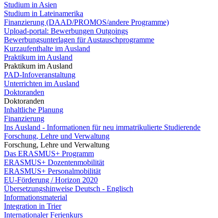
Studium in Asien
Studium in Lateinamerika
Finanzierung (DAAD/PROMOS/andere Programme)
Upload-portal: Bewerbungen Outgoings
Bewerbungsunterlagen für Austauschprogramme
Kurzaufenthalte im Ausland
Praktikum im Ausland
Praktikum im Ausland
PAD-Infoveranstaltung
Unterrichten im Ausland
Doktoranden
Doktoranden
Inhaltliche Planung
Finanzierung
Ins Ausland - Informationen für neu immatrikulierte Studierende
Forschung, Lehre und Verwaltung
Forschung, Lehre und Verwaltung
Das ERASMUS+ Programm
ERASMUS+ Dozentenmobilität
ERASMUS+ Personalmobilität
EU-Förderung / Horizon 2020
Übersetzungshinweise Deutsch - Englisch
Informationsmaterial
Integration in Trier
Internationaler Ferienkurs