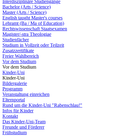
Interdisziplinäre Studiengänge
Bachelor (Arts / Science)
Master (Arts / Science)
English taught Master's courses
Lehramt (Ba / Ma of Education)
Rechtswissenschaft Staatsexamen
Magister/-stra Theologiae
Studienfächer
Studium in Vollzeit oder Teilzeit
Zusatzzertifikate
Freier Wahlbereich
Vor dem Studium
Vor dem Studium
Kinder-Uni
Kinder-Uni
Bildergalerie
Programm
Veranstaltung einreichen
Elternportal
Rund um die Kinder-Uni "Rabenschlau!"
Infos für Kinder
Kontakt
Das Kinder-Uni-Team
Freunde und Förderer
Frühstudium