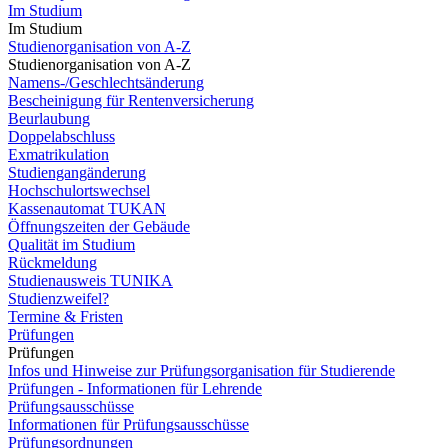
Im Studium
Im Studium
Studienorganisation von A-Z
Studienorganisation von A-Z
Namens-/Geschlechtsänderung
Bescheinigung für Rentenversicherung
Beurlaubung
Doppelabschluss
Exmatrikulation
Studiengangänderung
Hochschulortswechsel
Kassenautomat TUKAN
Öffnungszeiten der Gebäude
Qualität im Studium
Rückmeldung
Studienausweis TUNIKA
Studienzweifel?
Termine & Fristen
Prüfungen
Prüfungen
Infos und Hinweise zur Prüfungsorganisation für Studierende
Prüfungen - Informationen für Lehrende
Prüfungsausschüsse
Informationen für Prüfungsausschüsse
Prüfungsordnungen