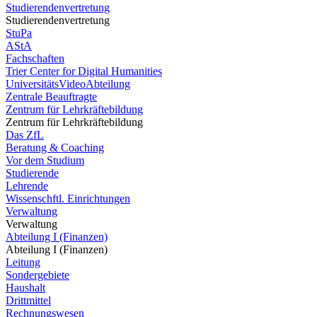
Studierendenvertretung
Studierendenvertretung
StuPa
AStA
Fachschaften
Trier Center for Digital Humanities
UniversitätsVideoAbteilung
Zentrale Beauftragte
Zentrum für Lehrkräftebildung
Zentrum für Lehrkräftebildung
Das ZfL
Beratung & Coaching
Vor dem Studium
Studierende
Lehrende
Wissenschftl. Einrichtungen
Verwaltung
Verwaltung
Abteilung I (Finanzen)
Abteilung I (Finanzen)
Leitung
Sondergebiete
Haushalt
Drittmittel
Rechnungswesen