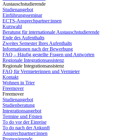
Austauschstudierende
Studienangebot
Einführungsseminar
ECTS-Ansprechpartner:innen
Kurswahl
Beratung für internationale Austauschstudierende
Ende des Aufenthalts
Zweites Semester Ihres Aufenthalts
Informationen nach der Bewerbung
FAQ – Häufig gestellte Fragen und Antworten
Regionale Integrationsassistenz
Regionale Integrationsassistenz
FAQ für Vermieterinnen und Vermieter
Kontakt
Wohnen in Trier
Freemover
Freemover
Studienangebot
Studienberatung
Integrationsangebot
Termine und Fristen
To do vor der Einreise
To do nach der Ankunft
Ansprechpartner:innen
Promovierende