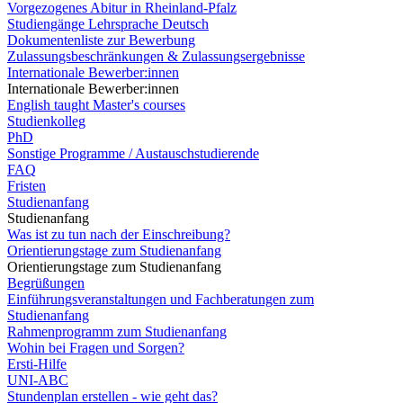
Vorgezogenes Abitur in Rheinland-Pfalz
Studiengänge Lehrsprache Deutsch
Dokumentenliste zur Bewerbung
Zulassungsbeschränkungen & Zulassungsergebnisse
Internationale Bewerber:innen
Internationale Bewerber:innen
English taught Master's courses
Studienkolleg
PhD
Sonstige Programme / Austauschstudierende
FAQ
Fristen
Studienanfang
Studienanfang
Was ist zu tun nach der Einschreibung?
Orientierungstage zum Studienanfang
Orientierungstage zum Studienanfang
Begrüßungen
Einführungsveranstaltungen und Fachberatungen zum
Studienanfang
Rahmenprogramm zum Studienanfang
Wohin bei Fragen und Sorgen?
Ersti-Hilfe
UNI-ABC
Stundenplan erstellen - wie geht das?