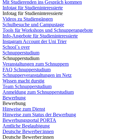
Mit Studierenden ins Gespräch kommen
Infotag für Studieninteressierte
Infotag für Studieninteressierte
Videos zu Studiengängen
Schulbesuche und Campustage
Tools für Workshops und Schnupperangebote
Info-Angebote für Studieninteressierte
Instagram Account der Uni Trier
School´s over
Schnupperstudium
Schnupperstudium
Veranstaltungen zum Schnuppern
FAQ Schnupperstudium
Schnupperveranstaltungen im Netz
Wissen macht durstig
Team Schnupperstudium
Anmeldung zum Schnupperstudium
Bewerbung
Bewerbung
Hinweise zum Dienst
Hinweise zum Status der Bewerbung
Bewerbungsportal PORTA
Amtliche Beglaubigung
Deutsche Bewerber:innen
Deutsche Bewerber:innen