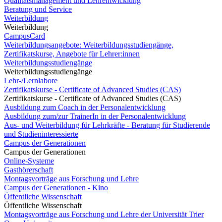
Qualitätsmanagement und Lehrentwicklung
Beratung und Service
Weiterbildung
Weiterbildung
CampusCard
Weiterbildungsangebote: Weiterbildungsstudiengänge,
Zertifikatskurse, Angebote für Lehrer:innen
Weiterbildungsstudiengänge
Weiterbildungsstudiengänge
Lehr-/Lernlabore
Zertifikatskurse - Certificate of Advanced Studies (CAS)
Zertifikatskurse - Certificate of Advanced Studies (CAS)
Ausbildung zum Coach in der Personalentwicklung
Ausbildung zum/zur TrainerIn in der Personalentwicklung
Aus- und Weiterbildung für Lehrkräfte - Beratung für Studierende
und Studieninteressierte
Campus der Generationen
Campus der Generationen
Online-Systeme
Gasthörerschaft
Montagsvorträge aus Forschung und Lehre
Campus der Generationen - Kino
Öffentliche Wissenschaft
Öffentliche Wissenschaft
Montagsvorträge aus Forschung und Lehre der Universität Trier