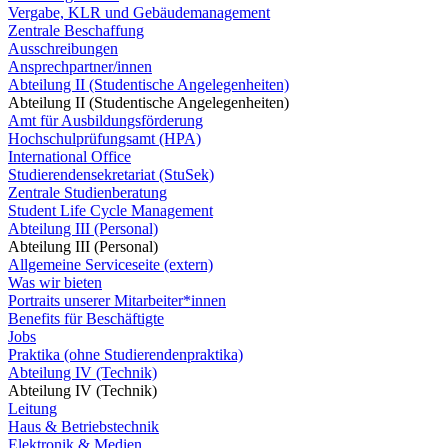
Vergabe, KLR und Gebäudemanagement
Zentrale Beschaffung
Ausschreibungen
Ansprechpartner/innen
Abteilung II (Studentische Angelegenheiten)
Abteilung II (Studentische Angelegenheiten)
Amt für Ausbildungsförderung
Hochschulprüfungsamt (HPA)
International Office
Studierendensekretariat (StuSek)
Zentrale Studienberatung
Student Life Cycle Management
Abteilung III (Personal)
Abteilung III (Personal)
Allgemeine Serviceseite (extern)
Was wir bieten
Portraits unserer Mitarbeiter*innen
Benefits für Beschäftigte
Jobs
Praktika (ohne Studierendenpraktika)
Abteilung IV (Technik)
Abteilung IV (Technik)
Leitung
Haus & Betriebstechnik
Elektronik & Medien