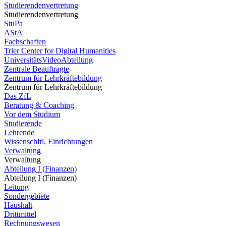
Studierendenvertretung
Studierendenvertretung
StuPa
AStA
Fachschaften
Trier Center for Digital Humanities
UniversitätsVideoAbteilung
Zentrale Beauftragte
Zentrum für Lehrkräftebildung
Zentrum für Lehrkräftebildung
Das ZfL
Beratung & Coaching
Vor dem Studium
Studierende
Lehrende
Wissenschftl. Einrichtungen
Verwaltung
Verwaltung
Abteilung I (Finanzen)
Abteilung I (Finanzen)
Leitung
Sondergebiete
Haushalt
Drittmittel
Rechnungswesen