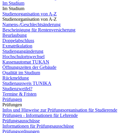
Im Studium
Im Studium
Studienorganisation von A-Z
Studienorganisation von A-Z
Namens-/Geschlechtsänderung
Bescheinigung für Rentenversicherung
Beurlaubung
Doppelabschluss
Exmatrikulation
Studiengangänderung
Hochschulortswechsel
Kassenautomat TUKAN
Öffnungszeiten der Gebäude
Qualität im Studium
Rückmeldung
Studienausweis TUNIKA
Studienzweifel?
Termine & Fristen
Prüfungen
Prüfungen
Infos und Hinweise zur Prüfungsorganisation für Studierende
Prüfungen - Informationen für Lehrende
Prüfungsausschüsse
Informationen für Prüfungsausschüsse
Prüfungsordnungen