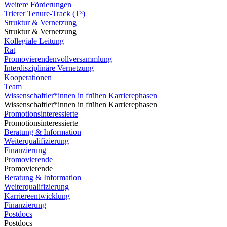
Weitere Förderungen
Trierer Tenure-Track (T³)
Struktur & Vernetzung
Struktur & Vernetzung
Kollegiale Leitung
Rat
Promovierendenvollversammlung
Interdisziplinäre Vernetzung
Kooperationen
Team
Wissenschaftler*innen in frühen Karrierephasen
Wissenschaftler*innen in frühen Karrierephasen
Promotionsinteressierte
Promotionsinteressierte
Beratung & Information
Weiterqualifizierung
Finanzierung
Promovierende
Promovierende
Beratung & Information
Weiterqualifizierung
Karriereentwicklung
Finanzierung
Postdocs
Postdocs