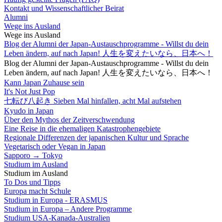
Kontakt und Wissenschaftlicher Beirat
Alumni
Wege ins Ausland
Wege ins Ausland
Blog der Alumni der Japan-Austauschprogramme - Willst du dein
Leben ändern, auf nach Japan! 人生を変えたいなら、日本へ！
Blog der Alumni der Japan-Austauschprogramme - Willst du dein
Leben ändern, auf nach Japan! 人生を変えたいなら、日本へ！
Kann Japan Zuhause sein
It's Not Just Pop
七転び八起き Sieben Mal hinfallen, acht Mal aufstehen
Kyudo in Japan
Über den Mythos der Zeitverschwendung
Eine Reise in die ehemaligen Katastrophengebiete
Regionale Differenzen der japanischen Kultur und Sprache
Vegetarisch oder Vegan in Japan
Sapporo → Tokyo
Studium im Ausland
Studium im Ausland
To Dos und Tipps
Europa macht Schule
Studium in Europa - ERASMUS
Studium in Europa – Andere Programme
Studium USA-Kanada-Australien