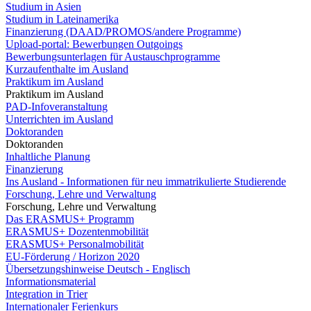
Studium in Asien
Studium in Lateinamerika
Finanzierung (DAAD/PROMOS/andere Programme)
Upload-portal: Bewerbungen Outgoings
Bewerbungsunterlagen für Austauschprogramme
Kurzaufenthalte im Ausland
Praktikum im Ausland
Praktikum im Ausland
PAD-Infoveranstaltung
Unterrichten im Ausland
Doktoranden
Doktoranden
Inhaltliche Planung
Finanzierung
Ins Ausland - Informationen für neu immatrikulierte Studierende
Forschung, Lehre und Verwaltung
Forschung, Lehre und Verwaltung
Das ERASMUS+ Programm
ERASMUS+ Dozentenmobilität
ERASMUS+ Personalmobilität
EU-Förderung / Horizon 2020
Übersetzungshinweise Deutsch - Englisch
Informationsmaterial
Integration in Trier
Internationaler Ferienkurs