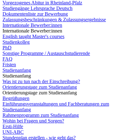
Vorgezogenes Abitur in Rheinland-Pfalz
Studiengänge Lehrsprache Deutsch
Dokumentenliste zur Bewerbung
Zulassungsbeschränkungen & Zulassungsergebnisse
Internationale Bewerber:innen
Internationale Bewerber:innen
English taught Master's courses
Studienkolleg
PhD
Sonstige Programme / Austauschstudierende
FAQ
Fristen
Studienanfang
Studienanfang
Was ist zu tun nach der Einschreibung?
Orientierungstage zum Studienanfang
Orientierungstage zum Studienanfang
Begrüßungen
Einführungsveranstaltungen und Fachberatungen zum
Studienanfang
Rahmenprogramm zum Studienanfang
Wohin bei Fragen und Sorgen?
Ersti-Hilfe
UNI-ABC
Stundenplan erstellen - wie geht das?