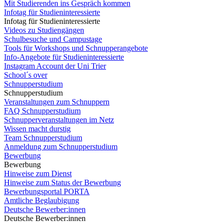
Mit Studierenden ins Gespräch kommen
Infotag für Studieninteressierte
Infotag für Studieninteressierte
Videos zu Studiengängen
Schulbesuche und Campustage
Tools für Workshops und Schnupperangebote
Info-Angebote für Studieninteressierte
Instagram Account der Uni Trier
School´s over
Schnupperstudium
Schnupperstudium
Veranstaltungen zum Schnuppern
FAQ Schnupperstudium
Schnupperveranstaltungen im Netz
Wissen macht durstig
Team Schnupperstudium
Anmeldung zum Schnupperstudium
Bewerbung
Bewerbung
Hinweise zum Dienst
Hinweise zum Status der Bewerbung
Bewerbungsportal PORTA
Amtliche Beglaubigung
Deutsche Bewerber:innen
Deutsche Bewerber:innen