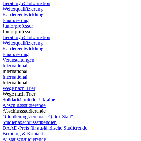
Beratung & Information
Weiterqualifizierung
Karriereentwicklung
Finanzierung
Juniorprofessur
Juniorprofessur
Beratung & Information
Weiterqualifizierung
Karriereentwicklung
Finanzierung
Veranstaltungen
International
International
International
International
Wege nach Trier
Wege nach Trier
Solidarität mit der Ukraine
Abschlussstudierende
Abschlussstudierende
Orientierungsseminar "Quick Start"
Studienabschlussstipendien
DAAD-Preis für ausländische Studierende
Beratung & Kontakt
Austauschstudierende