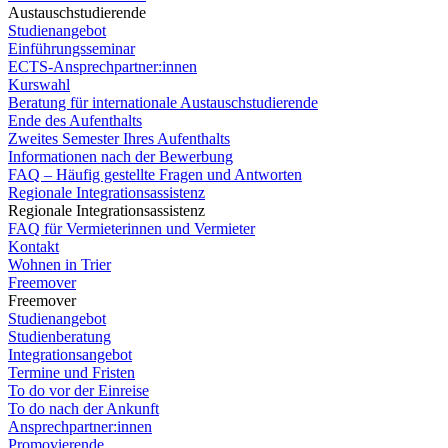
Austauschstudierende
Studienangebot
Einführungsseminar
ECTS-Ansprechpartner:innen
Kurswahl
Beratung für internationale Austauschstudierende
Ende des Aufenthalts
Zweites Semester Ihres Aufenthalts
Informationen nach der Bewerbung
FAQ – Häufig gestellte Fragen und Antworten
Regionale Integrationsassistenz
Regionale Integrationsassistenz
FAQ für Vermieterinnen und Vermieter
Kontakt
Wohnen in Trier
Freemover
Freemover
Studienangebot
Studienberatung
Integrationsangebot
Termine und Fristen
To do vor der Einreise
To do nach der Ankunft
Ansprechpartner:innen
Promovierende