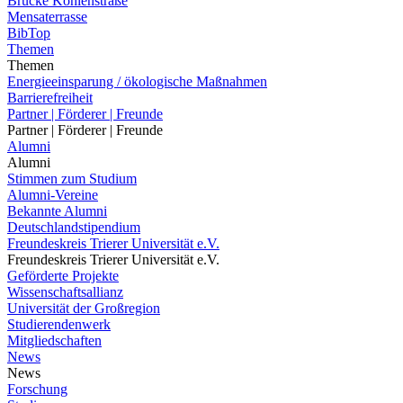
Brücke Kohlenstraße
Mensaterrasse
BibTop
Themen
Themen
Energieeinsparung / ökologische Maßnahmen
Barrierefreiheit
Partner | Förderer | Freunde
Partner | Förderer | Freunde
Alumni
Alumni
Stimmen zum Studium
Alumni-Vereine
Bekannte Alumni
Deutschlandstipendium
Freundeskreis Trierer Universität e.V.
Freundeskreis Trierer Universität e.V.
Geförderte Projekte
Wissenschaftsallianz
Universität der Großregion
Studierendenwerk
Mitgliedschaften
News
News
Forschung