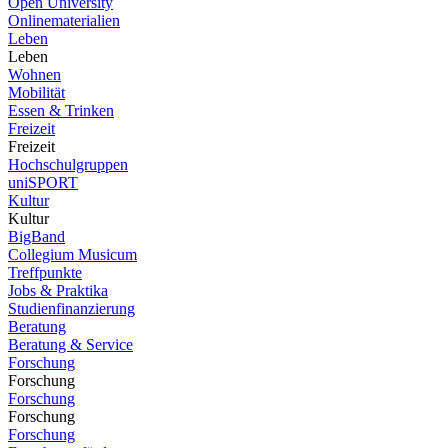
Open University
Onlinematerialien
Leben
Leben
Wohnen
Mobilität
Essen & Trinken
Freizeit
Freizeit
Hochschulgruppen
uniSPORT
Kultur
Kultur
BigBand
Collegium Musicum
Treffpunkte
Jobs & Praktika
Studienfinanzierung
Beratung
Beratung & Service
Forschung
Forschung
Forschung
Forschung
Forschung