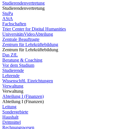
Studierendenvertretung
Studierendenvertretung
StuPa
AStA
Fachschaften
Trier Center for Digital Humanities
UniversitätsVideoAbteilung
Zentrale Beauftragte
Zentrum für Lehrkräftebildung
Zentrum für Lehrkräftebildung
Das ZfL
Beratung & Coaching
Vor dem Studium
Studierende
Lehrende
Wissenschftl. Einrichtungen
Verwaltung
Verwaltung
Abteilung I (Finanzen)
Abteilung I (Finanzen)
Leitung
Sondergebiete
Haushalt
Drittmittel
Rechnungswesen