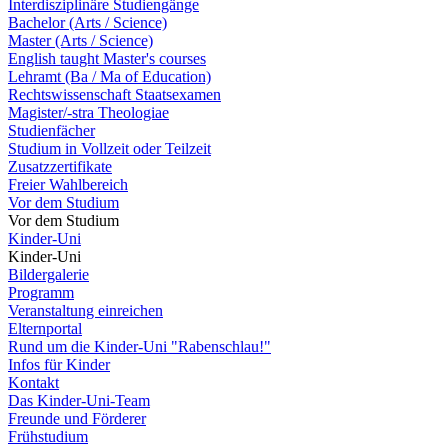
Interdisziplinäre Studiengänge
Bachelor (Arts / Science)
Master (Arts / Science)
English taught Master's courses
Lehramt (Ba / Ma of Education)
Rechtswissenschaft Staatsexamen
Magister/-stra Theologiae
Studienfächer
Studium in Vollzeit oder Teilzeit
Zusatzzertifikate
Freier Wahlbereich
Vor dem Studium
Vor dem Studium
Kinder-Uni
Kinder-Uni
Bildergalerie
Programm
Veranstaltung einreichen
Elternportal
Rund um die Kinder-Uni "Rabenschlau!"
Infos für Kinder
Kontakt
Das Kinder-Uni-Team
Freunde und Förderer
Frühstudium