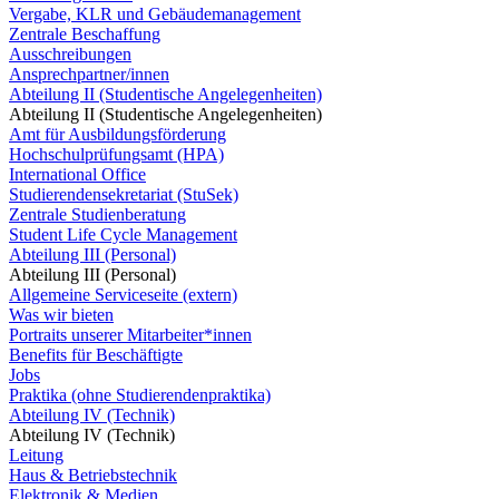
Vergabe, KLR und Gebäudemanagement
Zentrale Beschaffung
Ausschreibungen
Ansprechpartner/innen
Abteilung II (Studentische Angelegenheiten)
Abteilung II (Studentische Angelegenheiten)
Amt für Ausbildungsförderung
Hochschulprüfungsamt (HPA)
International Office
Studierendensekretariat (StuSek)
Zentrale Studienberatung
Student Life Cycle Management
Abteilung III (Personal)
Abteilung III (Personal)
Allgemeine Serviceseite (extern)
Was wir bieten
Portraits unserer Mitarbeiter*innen
Benefits für Beschäftigte
Jobs
Praktika (ohne Studierendenpraktika)
Abteilung IV (Technik)
Abteilung IV (Technik)
Leitung
Haus & Betriebstechnik
Elektronik & Medien