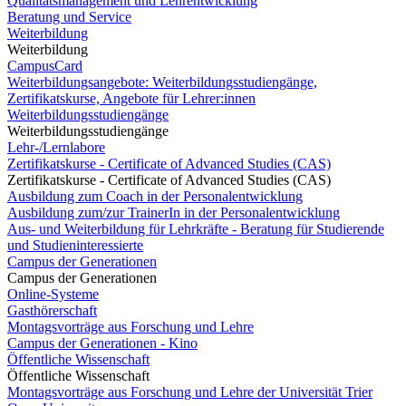
Qualitätsmanagement und Lehrentwicklung
Beratung und Service
Weiterbildung
Weiterbildung
CampusCard
Weiterbildungsangebote: Weiterbildungsstudiengänge,
Zertifikatskurse, Angebote für Lehrer:innen
Weiterbildungsstudiengänge
Weiterbildungsstudiengänge
Lehr-/Lernlabore
Zertifikatskurse - Certificate of Advanced Studies (CAS)
Zertifikatskurse - Certificate of Advanced Studies (CAS)
Ausbildung zum Coach in der Personalentwicklung
Ausbildung zum/zur TrainerIn in der Personalentwicklung
Aus- und Weiterbildung für Lehrkräfte - Beratung für Studierende
und Studieninteressierte
Campus der Generationen
Campus der Generationen
Online-Systeme
Gasthörerschaft
Montagsvorträge aus Forschung und Lehre
Campus der Generationen - Kino
Öffentliche Wissenschaft
Öffentliche Wissenschaft
Montagsvorträge aus Forschung und Lehre der Universität Trier